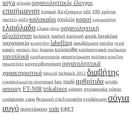
soya
οργανοληπτικός έλεγχος
ιστορία
επισήμανση
λιπαρά
Αλτζχαιμερ
oils
100 χρόνια
καλοκαίρι
κρασί
σχολείο
παστέλι
ψύξη
εγκυμοσύνη
ελαιόλαδο
οργανοληπτική
έλαια
οίνος
αξιολόγηση
greek breakfast
fachpack
παιδική διατροφή
labelling
παχυσαρκία
αφυδάτωση
νερό
κερσετίνη
σαλάτα
κολοκύθα
καφές
φυτικές ίνες
botarga
καρδιαγγειακά νοσήματα
νανοϋλικά
εμπλουτισμός
αποστείρωση
πολίτικη κουζίνα
οργανοληπτικά
πρωτείνες
κονσερβοποίηση
διαβήτης
χαρακτηριστικά
παγωτά
fachpack 2012
αρθρίτιδα
παιδί
fats
ενκαψυλιωμένα συστατικά
αχλάδι
sensory
FT-NIR
trikalinos
στεφανιαία νόσος
κάπαρη
σόγια
composite cans
θερμική επεξεργασία
ενυδάτωση
αυγό
τσάι
αυγοτάραχο
ΕΦΕΤ