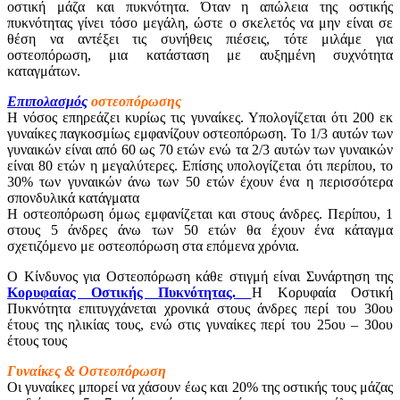
οστική μάζα και πυκνότητα. Όταν η απώλεια της οστικής
πυκνότητας γίνει τόσο μεγάλη, ώστε ο σκελετός να μην είναι σε
θέση να αντέξει τις συνήθεις πιέσεις, τότε μιλάμε για
οστεοπόρωση, μια κατάσταση με αυξημένη συχνότητα
καταγμάτων.
Επιπολασμός
οστεοπόρωσης
Η νόσος επηρεάζει κυρίως τις γυναίκες. Υπολογίζεται ότι 200 εκ
γυναίκες παγκοσμίως εμφανίζουν οστεοπόρωση. Το 1/3 αυτών των
γυναικών είναι από 60 ως 70 ετών ενώ τα 2/3 αυτών των γυναικών
είναι 80 ετών η μεγαλύτερες. Επίσης υπολογίζεται ότι περίπου, το
30% των γυναικών άνω των 50 ετών έχουν ένα η περισσότερα
σπονδυλικά κατάγματα
Η οστεοπόρωση όμως εμφανίζεται και στους άνδρες. Περίπου, 1
στους 5 άνδρες άνω των 50 ετών θα έχουν ένα κάταγμα
σχετιζόμενο με οστεοπόρωση στα επόμενα χρόνια.
Ο Κίνδυνος για Οστεοπόρωση κάθε στιγμή είναι Συνάρτηση της
Κορυφαίας Οστικής Πυκνότητας.
Η Κορυφαία Οστική
Πυκνότητα επιτυγχάνεται χρονικά στους άνδρες περί του 30ου
έτους της ηλικίας τους, ενώ στις γυναίκες περί του 25ου – 30ου
έτους τους
Γυναίκες & Οστεοπόρωση
Οι γυναίκες μπορεί να χάσουν έως και 20% της οστικής τους μάζας