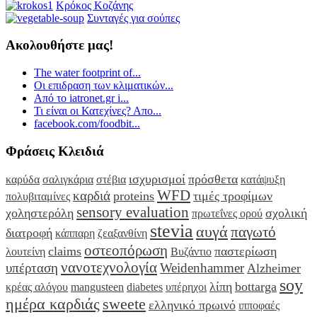
Κρόκος Κοζάνης
Συνταγές για σούπες
Ακολουθήστε μας!
The water footprint of...
Οι επιδραση των κλιματικών...
Από το iatronet.gr i...
Τι είναι οι Κατεχίνες? Απο...
facebook.com/foodbit...
Φράσεις Κλειδιά
ισχυρισμοί
πρόσθετα
καρύδα
σαλιγκάρια
στέβια
κατάψυξη
WFD
καρδιά
proteins
τιμές τροφίμων
πολυβιταμίνες
sensory evaluation
χοληστερόλη
σχολική
πρωτεΐνες ορού
stevia
αυγά
παγωτό
διατροφή
κάππαρη
ζεαξανθίνη
οστεοπόρωση
claims
παστερίωση
λουτείνη
Βυζάντιο
νανοτεχνολογία
υπέρταση
Weidenhammer
Alzheimer
soy
λίπη
bottarga
κρέας αλόγου
mangusteen
diabetes
υπέρηχοι
ημέρα καρδιάς
sweete
ελληνικό πρωινό
ιπποφαές