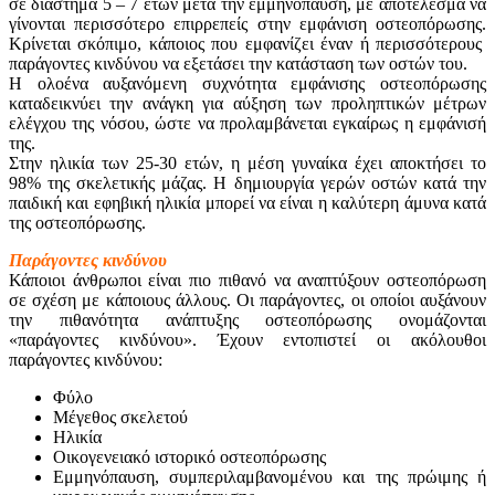
σε διάστημα 5 – 7 ετών μετά την εμμηνόπαυση, με αποτέλεσμα να
γίνονται περισσότερο επιρρεπείς στην εμφάνιση οστεοπόρωσης.
Κρίνεται σκόπιμο, κάποιος που εμφανίζει έναν ή περισσότερους
παράγοντες κινδύνου να εξετάσει την κατάσταση των οστών του.
Η ολοένα αυξανόμενη συχνότητα εμφάνισης οστεοπόρωσης
καταδεικνύει την ανάγκη για αύξηση των προληπτικών μέτρων
ελέγχου της νόσου, ώστε να προλαμβάνεται εγκαίρως η εμφάνισή
της.
Στην ηλικία των 25-30 ετών, η μέση γυναίκα έχει αποκτήσει το
98% της σκελετικής μάζας. Η δημιουργία γερών οστών κατά την
παιδική και εφηβική ηλικία μπορεί να είναι η καλύτερη άμυνα κατά
της οστεοπόρωσης.
Παράγοντες κινδύνου
Κάποιοι άνθρωποι είναι πιο πιθανό να αναπτύξουν οστεοπόρωση
σε σχέση με κάποιους άλλους. Οι παράγοντες, οι οποίοι αυξάνουν
την πιθανότητα ανάπτυξης οστεοπόρωσης ονομάζονται
«παράγοντες κινδύνου». Έχουν εντοπιστεί οι ακόλουθοι
παράγοντες κινδύνου:
Φύλο
Μέγεθος σκελετού
Ηλικία
Οικογενειακό ιστορικό οστεοπόρωσης
Εμμηνόπαυση, συμπεριλαμβανομένου και της πρώιμης ή