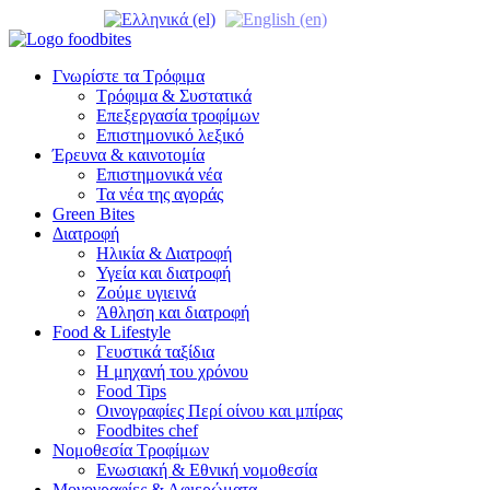
Γνωρίστε τα Τρόφιμα
Τρόφιμα & Συστατικά
Επεξεργασία τροφίμων
Επιστημονικό λεξικό
Έρευνα & καινοτομία
Επιστημονικά νέα
Τα νέα της αγοράς
Green Bites
Διατροφή
Ηλικία & Διατροφή
Υγεία και διατροφή
Ζούμε υγιεινά
Άθληση και διατροφή
Food & Lifestyle
Γευστικά ταξίδια
Η μηχανή του χρόνου
Food Tips
Οινογραφίες Περί οίνου και μπίρας
Foodbites chef
Νομοθεσία Τροφίμων
Ενωσιακή & Εθνική νομοθεσία
Μονογραφίες & Αφιερώματα