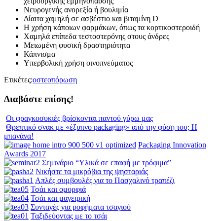
χειρουργικής εμμηνόπαυσης
Νευρογενής ανορεξία ή βουλιμία
Δίαιτα χαμηλή σε ασβέστιο και βιταμίνη D
Η χρήση κάποιων φαρμάκων, όπως τα κορτικοστεροιδή
Χαμηλά επίπεδα τεστοστερόνης στους άνδρες
Μειωμένη φυσική δραστηριότητα
Κάπνισμα
Υπερβολική χρήση οινοπνεύματος
Ετικέτες:
οστεοπόρωση
Διαβάστε επίσης!
Οι φραγκοσυκιές βρίσκονται παντού γύρω μας
Θρεπτικό σνακ με «έξυπνο packaging» από την φύση του; Η
μπανάνα!
Packaging Innovation
Awards 2017
Σεμινάριο “Υλικά σε επαφή με τρόφιμα”
Νικήστε τα μικρόβια της ψησταριάς
Απλές συμβουλές για το Πασχαλινό τραπέζι
Τσάι και ομορφιά
Τσάι και μαγειρική
Συνταγές για ροφήματα τσαγιού
Ταξιδεύοντας με το τσάι