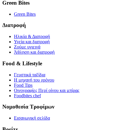
Green Bites
Green Bites
Διατροφή
Ηλικία & Διατροφή
Υγεία και διατροφή
Ζούμε υγιεινά
Άθληση και διατροφή
Food & Lifestyle
Γευστικά ταξίδια
Η μηχανή του χρόνου
Food Tips
Οινογραφίες Περί οίνου και μπίρας
Foodbites chef
Νομοθεσία Τροφίμων
Εισαγωγική σελίδα
Βρείτε