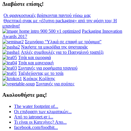
Διαβάστε επίσης!
Οι φραγκοσυκιές βρίσκονται παντού γύρω μας
Θρεπτικό σνακ με «έξυπνο packaging» από την φύση του; Η
μπανάνα!
Packaging Innovation
Awards 2017
Σεμινάριο “Υλικά σε επαφή με τρόφιμα”
Νικήστε τα μικρόβια της ψησταριάς
Απλές συμβουλές για το Πασχαλινό τραπέζι
Τσάι και ομορφιά
Τσάι και μαγειρική
Συνταγές για ροφήματα τσαγιού
Ταξιδεύοντας με το τσάι
Κρόκος Κοζάνης
Συνταγές για σούπες
Ακολουθήστε μας!
The water footprint of...
Οι επιδραση των κλιματικών...
Από το iatronet.gr i...
Τι είναι οι Κατεχίνες? Απο...
facebook.com/foodbit...