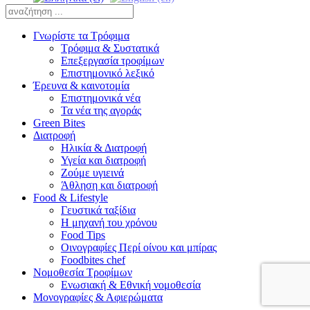
Γνωρίστε τα Τρόφιμα
Τρόφιμα & Συστατικά
Επεξεργασία τροφίμων
Επιστημονικό λεξικό
Έρευνα & καινοτομία
Επιστημονικά νέα
Τα νέα της αγοράς
Green Bites
Διατροφή
Ηλικία & Διατροφή
Υγεία και διατροφή
Ζούμε υγιεινά
Άθληση και διατροφή
Food & Lifestyle
Γευστικά ταξίδια
Η μηχανή του χρόνου
Food Tips
Οινογραφίες Περί οίνου και μπίρας
Foodbites chef
Νομοθεσία Τροφίμων
Ενωσιακή & Εθνική νομοθεσία
Μονογραφίες & Αφιερώματα