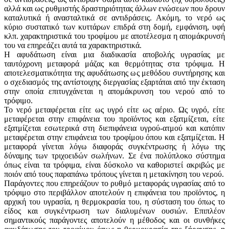
αλλά και ως ρυθμιστής δραστηριότητας άλλων ενώσεων που δρουν
καταλυτικά ή ανασταλτικά σε αντιδράσεις. Ακόμη, το νερό ως
κύριο συστατικό των κυττάρων επιδρά στη δομή, εμφάνιση, υφή
κλπ. χαρακτηριστικά του τροφίμου με αποτέλεσμα η απομάκρυνσή
του να επηρεάζει αυτά τα χαρακτηριστικά.
Η αφυδάτωση είναι μια διαδικασία αποβολής υγρασίας με
ταυτόχρονη μεταφορά μάζας και θερμότητας στα τρόφιμα. Η
αποτελεσματικότητα της αφυδάτωσης ως μεθόδου συντήρησης και
ο σχεδιασμός της αντίστοιχης διεργασίας εξαρτάται από την έκταση
στην οποία επιτυγχάνεται η απομάκρυνση του νερού από το
τρόφιμο.
Το νερό μεταφέρεται είτε ως υγρό είτε ως αέριο. Ως υγρό, είτε
μεταφέρεται στην επιφάνεια του προϊόντος και εξατμίζεται, είτε
εξατμίζεται εσωτερικά στη διεπιφάνεια υγρού-ατμού και κατόπιν
μεταφέρεται στην επιφάνεια του τροφίμου όπου και εξατμίζεται. Η
μεταφορά γίνεται λόγω διαφοράς συγκέντρωσης ή λόγω της
δύναμης των τριχοειδών σωλήνων. Σε ένα πολύπλοκο σύστημα
όπως είναι τα τρόφιμα, είναι δύσκολο να καθοριστεί ακριβώς με
ποιόν από τους παραπάνω τρόπους γίνεται η μετακίνηση του νερού.
Παράγοντες που επηρεάζουν το ρυθμό μεταφοράς υγρασίας από το
τρόφιμο στο περιβάλλον αποτελούν η επιφάνεια του προϊόντος, η
αρχική του υγρασία, η θερμοκρασία του, η σύσταση του όπως το
είδος και συγκέντρωση των διαλυμένων ουσιών. Επιπλέον
σημαντικούς παράγοντες αποτελούν η μέθοδος και οι συνθήκες