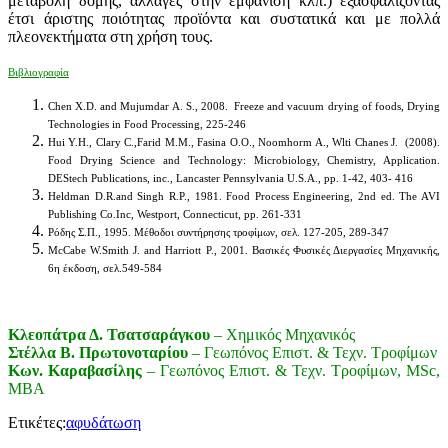
μεταβολή δομής, αλλαγές στην εμφάνιση κλπ.) εξασφαλίζοντας
έτσι άριστης ποιότητας προϊόντα και συστατικά και με πολλά
πλεονεκτήματα στη χρήση τους.
Βιβλιογραφία
Chen X.D. and Mujumdar A. S., 2008. Freeze and vacuum drying of foods, Drying
Technologies in Food Processing, 225-246
Hui Y.H., Clary C.,Farid M.M., Fasina O.O., Noomhorm A., Wlti Chanes J. (2008).
Food Drying Science and Technology: Microbiology, Chemistry, Application.
DEStech Publications, inc., Lancaster Pennsylvania U.S.A., pp. 1-42, 403- 416
Heldman D.R.and Singh R.P., 1981. Food Process Engineering, 2nd ed. The AVI
Publishing Co.Inc, Westport, Connecticut, pp. 261-331
Ρόδης Σ.Π., 1995. Μέθοδοι συντήρησης τροφίμων, σελ. 127-205, 289-347
McCabe W.Smith J. and Harriott P., 2001. Βασικές Φυσικές Διεργασίες Μηχανικής,
6η έκδοση, σελ.549-584
Κλεοπάτρα Δ. Τσατσαράγκου
– Χημικός Μηχανικός
Στέλλα Β. Πρωτονοταρίου
– Γεωπόνος Επιστ. & Τεχν. Τροφίμων
Κων. Καραβασίλης
– Γεωπόνος Επιστ. & Τεχν. Τροφίμων, MSc,
MBA
Ετικέτες:
αφυδάτωση