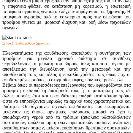
επιφάνεια είναι μικρότερος από τον ρυθμό εξάτμισης του. Όταν όλη
η επιφάνεια φθάσει σε κατάσταση μη κορεσμού, η εσωτερική
μεταφορά υγρασίας γίνεται ο ελέγχων παράγοντας της ξήρανσης. Η
μεταφορά υγρασίας από το εσωτερικό προς την επιφάνεια του
τροφίμου γίνεται με μοριακή διάχυση και ροή μέσω τριχοειδών
αγωγών.
Σχήμα 1. Στάδια ρυθμού ξήρανσης
Πλεονεκτήματα της αφυδάτωσης αποτελούν η συντήρηση των
τροφίμων για μεγάλο χρονικό διάστημα σε συνθήκες
περιβάλλοντος, η μείωση του βάρους ίσως και του όγκου με
αποτέλεσμα την διευκόλυνση κατά την μεταφορά και την
αποθήκευση τους και τέλος η ευκολία χρήσης τους όπως π.χ. οι
αφυδατωμένες σούπες, ο στιγμιαίος καφές, παιδικές τροφές κλπ.
Βέβαια όπως οι περισσότερες επεξεργασίες που εφαρμόζονται στα
τρόφιμα με σκοπό τη διατήρησή τους ή τη μετατροπή τους σε
άλλες μορφές, έτσι και η αφυδάτωση επιδρά κατά κάποιο τρόπο
ώστε να επηρεάζονται μερικώς τα αρχικά τους χαρακτηριστικά και
ιδιότητες. Οι σύγχρονες τεχνικές αφυδάτωσης που εφαρμόζονται
μειώνουν τις όποιες αρνητικές επιδράσεις μπορεί να έχει η
απομάκρυνση νερού από τα τρόφιμα (απώλεια υδατοδιαλυτών
συστατικών, απώλεια ορισμένων αρωματικών ουσιών, ανάπτυξη
ανεπιθύμητων οσμών, μείωση ευαίσθητων θρεπτικών συστατικών,