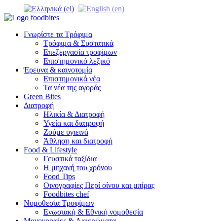
Γνωρίστε τα Τρόφιμα
Τρόφιμα & Συστατικά
Επεξεργασία τροφίμων
Επιστημονικό λεξικό
Έρευνα & καινοτομία
Επιστημονικά νέα
Τα νέα της αγοράς
Green Bites
Διατροφή
Ηλικία & Διατροφή
Υγεία και διατροφή
Ζούμε υγιεινά
Άθληση και διατροφή
Food & Lifestyle
Γευστικά ταξίδια
Η μηχανή του χρόνου
Food Tips
Οινογραφίες Περί οίνου και μπίρας
Foodbites chef
Νομοθεσία Τροφίμων
Ενωσιακή & Εθνική νομοθεσία
Μονογραφίες & Αφιερώματα