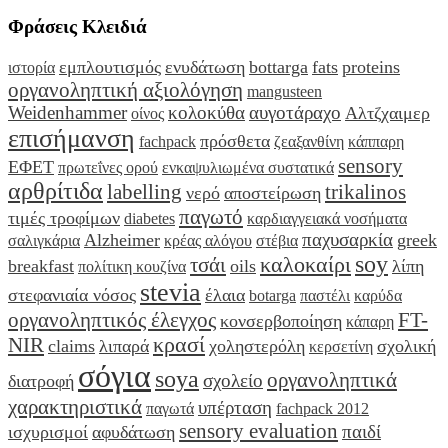
Φράσεις Κλειδιά
εμπλουτισμός
ενυδάτωση
bottarga
fats
proteins
ιστορία
οργανοληπτική αξιολόγηση
mangusteen
Weidenhammer
κολοκύθα
αυγοτάραχο
Αλτζχαιμερ
οίνος
επισήμανση
πρόσθετα
fachpack
ζεαξανθίνη
κάππαρη
sensory
ΕΦΕΤ
πρωτεΐνες ορού
ενκαψυλιωμένα συστατικά
αρθρίτιδα
labelling
trikalinos
νερό
αποστείρωση
παγωτό
τιμές τροφίμων
diabetes
καρδιαγγειακά νοσήματα
παχυσαρκία
Alzheimer
greek
σαλιγκάρια
κρέας αλόγου
στέβια
soy
καλοκαίρι
τσάι
breakfast
oils
λίπη
πολίτικη κουζίνα
stevia
στεφανιαία νόσος
έλαια
botarga
παστέλι
καρύδα
οργανοληπτικός έλεγχος
FT-
κονσερβοποίηση
κάπαρη
κρασί
NIR
claims
λιπαρά
χοληστερόλη
σχολική
κερσετίνη
σόγια
soya
οργανοληπτικά
σχολείο
διατροφή
χαρακτηριστικά
υπέρταση
παγωτά
fachpack 2012
sensory evaluation
παιδί
ισχυρισμοί
αφυδάτωση