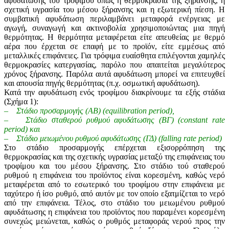
αφυδάτωσης του τροφίμου όπως η θερμοκρασία της ξήρανσης, η
σχετική υγρασία του μέσου ξήρανσης και η εξωτερική πίεση. Η
συμβατική αφυδάτωση περιλαμβάνει μεταφορά ενέργειας με
αγωγή, συναγωγή και ακτινοβολία χρησιμοποιώντας μια πηγή
θερμότητας. Η θερμότητα μεταφέρεται είτε απευθείας με θερμό
αέρα που έρχεται σε επαφή με το προϊόν, είτε εμμέσως από
μεταλλικές επιφάνειες. Για τρόφιμα ευαίσθητα επιλέγονται χαμηλές
θερμοκρασίες κατεργασίας, παρόλο που απαιτείται μεγαλύτερος
χρόνος ξήρανσης. Παρόλα αυτά αφυδάτωση μπορεί να επιτευχθεί
και απουσία πηγής θερμότητας (π.χ. οσμωτική αφυδάτωση).
Κατά την αφυδάτωση ενός τροφίμου διακρίνουμε τα εξής στάδια
(Σχήμα 1):
– Στάδιο προσαρμογής (ΑΒ) (equilibration period),
– Στάδιο σταθερού ρυθμού αφυδάτωσης (ΒΓ) (constant rate
period) και
– Στάδιο μειωμένου ρυθμού αφυδάτωσης (ΓΔ) (falling rate period)
Στο στάδιο προσαρμογής επέρχεται εξισορρόπηση της
θερμοκρασίας και της σχετικής υγρασίας μεταξύ της επιφάνειας του
τροφίμου και του μέσου ξήρανσης. Στο στάδιο τού σταθερού
ρυθμού η επιφάνεια του προϊόντος είναι κορεσμένη, καθώς νερό
μεταφέρεται από το εσωτερικό του τροφίμου στην επιφάνεια με
ταχύτερο ή ίσο ρυθμό, από αυτόν με τον οποίο εξατμίζεται το νερό
από την επιφάνεια. Τέλος, στο στάδιο του μειωμένου ρυθμού
αφυδάτωσης η επιφάνεια του προϊόντος που παραμένει κορεσμένη
συνεχώς μειώνεται, καθώς ο ρυθμός μεταφοράς νερού προς την