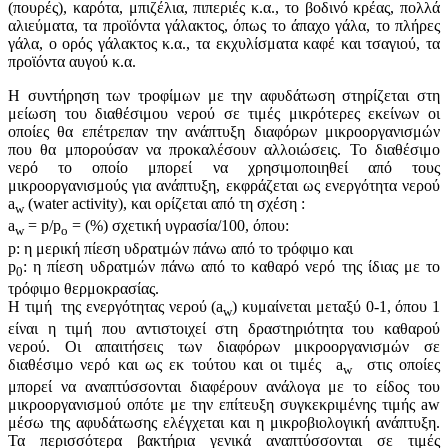
(πουρές), καρότα, μπιζέλια, πιπεριές κ.α., το βοδινό κρέας, πολλά
αλιεύματα, τα προϊόντα γάλακτος, όπως το άπαχο γάλα, το πλήρες
γάλα, ο ορός γάλακτος κ.α., τα εκχυλίσματα καφέ και τσαγιού, τα
προϊόντα αυγού κ.α.
H συντήρηση των τροφίμων με την αφυδάτωση στηρίζεται στη
μείωση του διαθέσιμου νερού σε τιμές μικρότερες εκείνων οι
οποίες θα επέτρεπαν την ανάπτυξη διαφόρων μικροοργανισμών
που θα μπορούσαν να προκαλέσουν αλλοιώσεις. Το διαθέσιμο
νερό το οποίο μπορεί να χρησιμοποιηθεί από τους
μικροοργανισμούς για ανάπτυξη, εκφράζεται ως ενεργότητα νερού
a
(water activity), και ορίζεται από τη σχέση :
w
a
= p/p
= (%) σχετική υγρασία/100, όπου:
w
o
p: η μερική πίεση υδρατμών πάνω από το τρόφιμο και
p
: η πίεση υδρατμών πάνω από το καθαρό νερό της ίδιας με το
0
τρόφιμο θερμοκρασίας.
Η τιμή της ενεργότητας νερού (a
) κυμαίνεται μεταξύ 0-1, όπου 1
w
είναι η τιμή που αντιστοιχεί στη δραστηριότητα του καθαρού
νερού. Οι απαιτήσεις των διαφόρων μικροοργανισμών σε
διαθέσιμο νερό και ως εκ τούτου και οι τιμές a
στις οποίες
w
μπορεί να αναπτύσσονται διαφέρουν ανάλογα με το είδος του
μικροοργανισμού οπότε με την επίτευξη συγκεκριμένης τιμής aw
μέσω της αφυδάτωσης ελέγχεται και η μικροβιολογική ανάπτυξη.
Τα περισσότερα βακτήρια γενικά αναπτύσσονται σε τιμές