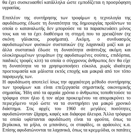
θα έχει συσκευασθεί κατάλληλα ώστε εμποδίζεται η προσρόφηση
υγρασίας.
Επιπλέον της συντήρησης των τροφίμων η τεχνολογία της
αφυδάτωσης έδωσε τη δυνατότητα της δημιουργίας προϊόντων τα
οποία ο καταναλωτής δεν μπορούσε να τα παρασκευάσει μόνος
τους και να τα έχει διαθέσιμα τη στιγμή που τα χρειαζόταν (πχ
σκόνη γάλακτος, ροφήματα). Ακόμη, ο συνδυασμός
αφυδατωμένων φυσικών συστατικών (πχ λαχανικά) μαζί και με
άλλα συστατικά έδωσε τη δυνατότητα ανάπτυξης ακόμη και
ολοκληρωμένων γευμάτων (πχ αφυδατωμένες σούπες, επιδόρπια,
παιδικές τροφές κλπ) τα οποία ο σύγχρονος άνθρωπος δεν θα είχε
τη δυνατότητα να τα χρησιμοποιήσει εύκολα, χωρίς ιδιαίτερη
προετοιμασία και μάλιστα εκτός εποχής και μακριά από τον τόπο
παραγωγής των.
Η αφυδάτωση αποτελεί ίσως την αρχαιότερη μέθοδο συντήρησης
των τροφίμων και είναι επεξεργασία σημαντικής οικονομικής
σημασίας. Ήδη από τα αρχαία χρόνια ο άνθρωπος τοποθετούσε τα
τρόφιμα στον ήλιο ή τον αέρα προκειμένου να απομακρύνει το
περιεχόμενο νερό ώστε να τα συντηρήσει για μακρύ χρονικό
διάστημα. Στις αρχές του 1960 σε μεγάλες ποσότητες
αφυδατώνονταν ζάχαρη, καφές και διάφορα άλευρα. Άλλα τρόφιμα
τα οποία υφίστανται αφυδάτωση είναι τα φρούτα, όπως τα
βερίκοκα, τα μήλα, οι μπανάνες, οι σταφίδες, οι φράουλες κ.α.
Επίσης αφυδατώνονται τα λαχανικά, όπως τα κρεμμύδια, οι πατάτες