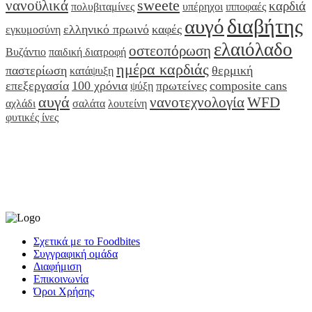
sweete
νανοϋλικά
καρδιά
πολυβιταμίνες
υπέρηχοι
ιπποφαές
διαβήτης
αυγό
ελληνικό πρωινό
καφές
εγκυμοσύνη
ελαιόλαδο
οστεοπόρωση
Βυζάντιο
παιδική διατροφή
ημέρα καρδιάς
παστερίωση
θερμική
κατάψυξη
επεξεργασία
100 χρόνια
πρωτείνες
composite cans
ψύξη
αυγά
νανοτεχνολογία
WFD
αχλάδι
σαλάτα
λουτείνη
φυτικές ίνες
Σχετικά με το Foodbites
Συγγραφική ομάδα
Διαφήμιση
Επικοινωνία
Όροι Χρήσης