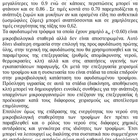
μεγαλύτερες του 0.9 ενώ σε κάποιες περιπτώσεις μπορεί να
φτάνουν και σε 0.86 . Σε τιμές κοντά στο 0.70 παρεμποδίζεται η
ανάπτυξη ζυμών και μυκήτων αν και ορισμένα είδη πιο ανθεκτικά
(ωσμώφιλες ζύμες) μπορεί αναπτύσσονται και σε χαμηλότερες
τιμές ενεργότητας της τάξης του 0,62.
Τα αφυδατωμένα τρόφιμα τα οποία έχουν χαμηλό a
(<0.60) είναι
w
μικροβιολογικά σταθερά αλλά δεν είναι αποστειρωμένα. Αυτό
δίνει ιδιαίτερη σημασία στην επιλογή της προς αφυδάτωση πρώτης
ύλης, στην τεχνική της αφυδάτωσης που θα χρησιμοποιηθεί και τις
παραμέτρους της επεξεργασίας (ρυθμός απομάκρυνσης νερού,
θερμοκρασίες κλπ) αλλά και στις απαιτήσεις υγιεινής των
εγκαταστάσεων παραγωγής. Οι μετά την επεξεργασία χειρισμοί
του τροφίμου και η συσκευασία του είναι στάδια τα οποία επιδρούν
στην μικροβιολογική κατάσταση του αφυδατωμένου τροφίμου.
Πρόσληψη υγρασίας σε αυτά τα στάδια (διακίνηση, αποθήκευση
κλπ) μπορεί να δημιουργήσει ευνοϊκές συνθήκες για την ανάπτυξη
υπαρχόντων μικροοργανισμών που επέζησαν της επεξεργασίας ή
προέκυψαν κατά τους διάφορους χειρισμούς ως αποτέλεσμα
επιμόλυνσης.
Επιπλέον όμως της επίδρασης της ενεργότητας του νερού στη
μικροβιολογική σταθερότητα των τροφίμων δεν πρέπει να
παραβλεφθεί και ο ρόλος του νερού στις διάφορες χημικές
αντιδράσεις και γενικότερα στις ιδιότητες των τροφίμων. Έτσι
μπορεί να λειτουργεί ως διαλύτης στα συστατικά που συμμετέχουν
σε αντιδράσεις, ως αντιδρών σώμα αυτό καθαυτό (πχ υδρολύσεις)