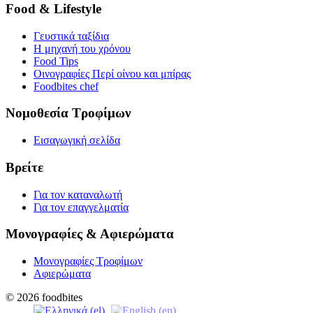
Food & Lifestyle
Γευστικά ταξίδια
Η μηχανή του χρόνου
Food Tips
Οινογραφίες Περί οίνου και μπίρας
Foodbites chef
Νομοθεσία Τροφίμων
Εισαγωγική σελίδα
Βρείτε
Για τον καταναλωτή
Για τον επαγγελματία
Μονογραφίες & Αφιερώματα
Μονογραφίες Τροφίμων
Αφιερώματα
© 2026 foodbites