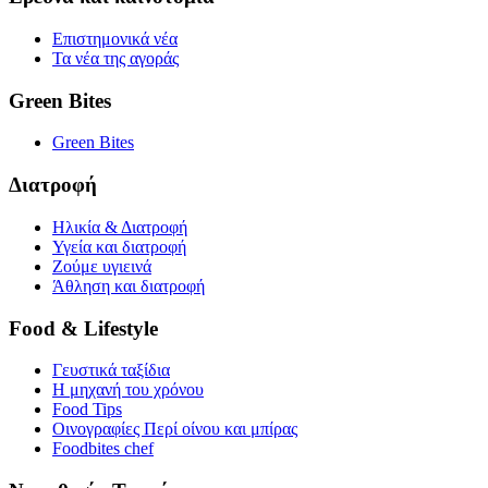
Επιστημονικά νέα
Τα νέα της αγοράς
Green Bites
Green Bites
Διατροφή
Ηλικία & Διατροφή
Υγεία και διατροφή
Ζούμε υγιεινά
Άθληση και διατροφή
Food & Lifestyle
Γευστικά ταξίδια
Η μηχανή του χρόνου
Food Tips
Οινογραφίες Περί οίνου και μπίρας
Foodbites chef