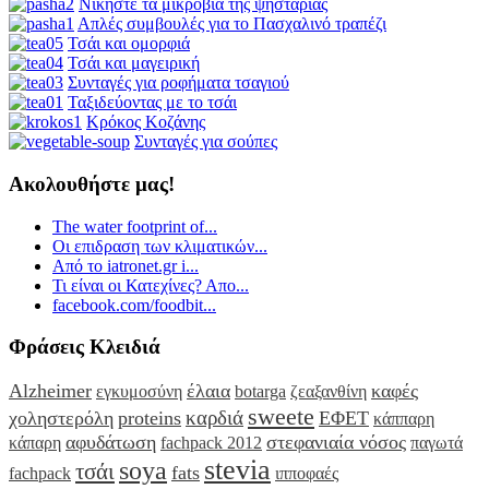
Νικήστε τα μικρόβια της ψησταριάς
Απλές συμβουλές για το Πασχαλινό τραπέζι
Τσάι και ομορφιά
Τσάι και μαγειρική
Συνταγές για ροφήματα τσαγιού
Ταξιδεύοντας με το τσάι
Κρόκος Κοζάνης
Συνταγές για σούπες
Ακολουθήστε μας!
The water footprint of...
Οι επιδραση των κλιματικών...
Από το iatronet.gr i...
Τι είναι οι Κατεχίνες? Απο...
facebook.com/foodbit...
Φράσεις Κλειδιά
Alzheimer
έλαια
καφές
εγκυμοσύνη
botarga
ζεαξανθίνη
sweete
καρδιά
χοληστερόλη
proteins
ΕΦΕΤ
κάππαρη
αφυδάτωση
στεφανιαία νόσος
κάπαρη
fachpack 2012
παγωτά
stevia
soya
τσάι
fats
fachpack
ιπποφαές