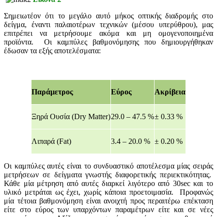
Σημειωτέον ότι το μεγάλο αυτό μήκος οπτικής διαδρομής στο
δείγμα, έναντι παλαιοτέρων τεχνικών (μέσου υπερύθρου), μας
επιτρέπει να μετρήσουμε ακόμα και μη ομογενοποιημένα
προϊόντα. Οι καμπύλες βαθμονόμησης που δημιουργήθηκαν
έδωσαν τα εξής αποτελέσματα:
Παράμετρος
Εύρος
Ακρίβεια
Ξηρά Ουσία (Dry Matter)
29.0 – 47.5 %
± 0.33 %
Λιπαρά (Fat)
3.4 – 20.0 %
± 0.20 %
Οι καμπύλες αυτές είναι το συνδυαστικό αποτέλεσμα μίας σειράς
μετρήσεων σε δείγματα γνωστής διαφορετικής περιεκτικότητας.
Κάθε μία μέτρηση από αυτές διαρκεί λιγότερο από 30sec και το
υλικό μετράται ως έχει, χωρίς κάποια προετοιμασία. Προφανώς
μία τέτοια βαθμονόμηση είναι ανοιχτή προς περαιτέρω επέκταση
είτε στο εύρος των υπαρχόντων παραμέτρων είτε και σε νέες