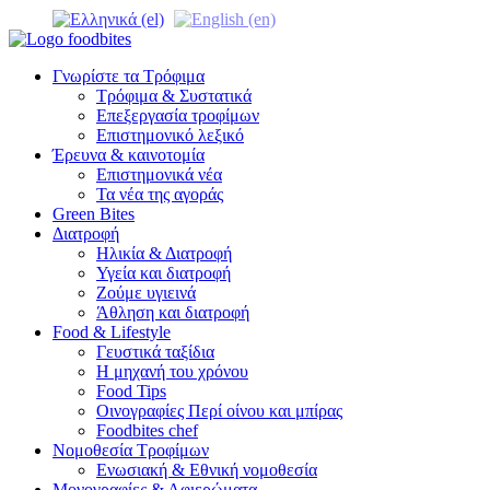
Γνωρίστε τα Τρόφιμα
Τρόφιμα & Συστατικά
Επεξεργασία τροφίμων
Επιστημονικό λεξικό
Έρευνα & καινοτομία
Επιστημονικά νέα
Τα νέα της αγοράς
Green Bites
Διατροφή
Ηλικία & Διατροφή
Υγεία και διατροφή
Ζούμε υγιεινά
Άθληση και διατροφή
Food & Lifestyle
Γευστικά ταξίδια
Η μηχανή του χρόνου
Food Tips
Οινογραφίες Περί οίνου και μπίρας
Foodbites chef
Νομοθεσία Τροφίμων
Ενωσιακή & Εθνική νομοθεσία
Μονογραφίες & Αφιερώματα