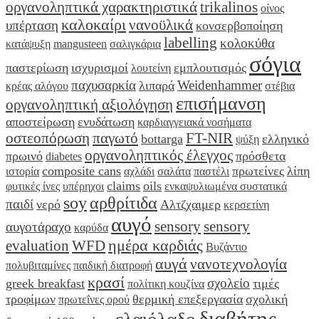
οργανοληπτικά χαρακτηριστικά
trikalinos
οίνος
καλοκαίρι
νανοϋλικά
υπέρταση
κονσερβοποίηση
labelling
κολοκύθα
κατάψυξη
mangusteen
σαλιγκάρια
σόγια
παστερίωση
ισχυρισμοί
εμπλουτισμός
λουτείνη
παχυσαρκία
Weidenhammer
λιπαρά
κρέας αλόγου
στέβια
επισήμανση
οργανοληπτική αξιολόγηση
αποστείρωση
ενυδάτωση
καρδιαγγειακά νοσήματα
οστεοπόρωση
παγωτό
FT-NIR
bottarga
ελληνικό
ψύξη
οργανοληπτικός έλεγχος
πρωινό
πρόσθετα
diabetes
composite cans
πρωτείνες
λίπη
ιστορία
αχλάδι
σαλάτα
παστέλι
claims
oils
φυτικές ίνες
υπέρηχοι
ενκαψυλιωμένα συστατικά
soy
αρθρίτιδα
παιδί
νερό
Αλτζχαιμερ
κερσετίνη
αυγό
sensory
sensory
αυγοτάραχο
καρύδα
ημέρα καρδιάς
evaluation
WFD
Βυζάντιο
αυγά
νανοτεχνολογία
πολυβιταμίνες
παιδική διατροφή
κρασί
σχολείο
greek breakfast
τιμές
πολίτικη κουζίνα
τροφίμων
θερμική επεξεργασία
σχολική
πρωτεΐνες ορού