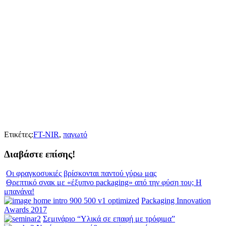
Ετικέτες:
FT-NIR
,
παγωτό
Διαβάστε επίσης!
Οι φραγκοσυκιές βρίσκονται παντού γύρω μας
Θρεπτικό σνακ με «έξυπνο packaging» από την φύση του; Η
μπανάνα!
Packaging Innovation
Awards 2017
Σεμινάριο “Υλικά σε επαφή με τρόφιμα”