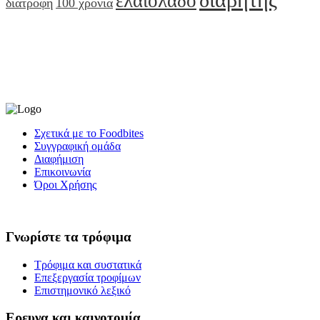
διαβήτης
ελαιόλαδο
διατροφή
100 χρόνια
Σχετικά με το Foodbites
Συγγραφική ομάδα
Διαφήμιση
Επικοινωνία
Όροι Χρήσης
Γνωρίστε τα τρόφιμα
Τρόφιμα και συστατικά
Επεξεργασία τροφίμων
Επιστημονικό λεξικό
Ερευνα και καινοτομία