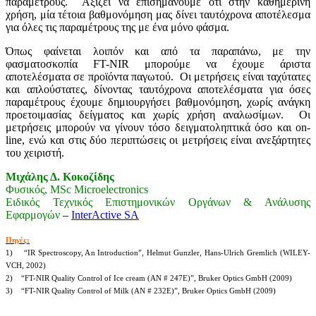
παραμέτρους. Αξίζει να επισημάνουμε ότι στην καθημερινή
χρήση, μία τέτοια βαθμονόμηση μας δίνει ταυτόχρονα αποτέλεσμα
για όλες τις παραμέτρους της με ένα μόνο φάσμα.
Όπως φαίνεται λοιπόν και από τα παραπάνω, με την
φασματοσκοπία FT-NIR μπορούμε να έχουμε άριστα
αποτελέσματα σε προϊόντα παγωτού. Οι μετρήσεις είναι ταχύτατες
και απλούστατες, δίνοντας ταυτόχρονα αποτελέσματα για όσες
παραμέτρους έχουμε δημιουργήσει βαθμονόμηση, χωρίς ανάγκη
προετοιμασίας δείγματος και χωρίς χρήση αναλωσίμων. Οι
μετρήσεις μπορούν να γίνουν τόσο δειγματοληπτικά όσο και on-
line, ενώ και στις δύο περιπτώσεις οι μετρήσεις είναι ανεξάρτητες
του χειριστή.
Μιχάλης Δ. Κοκοζίδης
Φυσικός, MSc Microelectronics
Ειδικός Τεχνικός Επιστημονικών Οργάνων & Ανάλυσης
Εφαρμογών
–
InterActive SA
Πηγές:
1) “IR Spectroscopy, An Introduction”, Helmut Gunzler, Hans-Ulrich Gremlich (WILEY-
VCH, 2002)
2) “FT-NIR Quality Control of Ice cream (AN # 247E)”, Bruker Optics GmbH (2009)
3) “FT-NIR Quality Control of Milk (AN # 232E)”, Bruker Optics GmbH (2009)