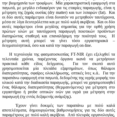
την βιομηχανία των τροφίμων. Μία χαρακτηριστική εφαρμογή στα
παγωτά, με μεγάλο ενδιαφέρον για τις εταιρίες παραγωγής, είναι η
μέτρηση της ξηράς ουσίας (dry matter) και των λιπαρών (fat). Και
οι δύο αυτές παράμετροι είναι δυνατόν να μετρηθούν ταυτόχρονα,
μέσα σε λίγα δευτερόλεπτα και με πολύ καλή ακρίβεια. Και οι δύο
αυτές παράμετροι είναι μεγάλης σημασίας για την ορθή χρήση
πρώτων υλών με ταυτόχρονη παραγωγή ποιοτικών προϊόντων
διατηρώντας σταθερή και επαναλήψιμη την ποιότητά τους. Η
μέτρηση αυτή μπορεί να γίνει τόσο εργαστηριακά –
δειγματοληπτικά, όσο και κατά την παραγωγή on-line.
Η τεχνολογία της φασματοσκοπίας FT-NIR έχει εξελιχθεί τα
τελευταία χρόνια, παρέχοντας όργανα ικανά να μετρήσουν
πρακτικά κάθε είδος δείγματος. Για τον σκοπό αυτό
χρησιμοποιείται μία πλειάδα εξαρτημάτων, όπως θάλαμοι
διαπερατότητας, σφαίρες ολοκλήρωσης, οπτικές ίνες κ.ά.. Για την
παραπάνω εφαρμογή στα παγωτά, δεδομένης της υγρής μορφής του
υλικού κατά την διαδικασία παραγωγής, μπορεί να χρησιμοποιηθεί
ένας θάλαμος διαπερατότητας (θερμαινόμενος) για μέτρηση στο
εργαστήριο ή probe οπτικών ινών για υγρά για μέτρηση στην
παραγωγή (πχ εντός δεξαμενής ανάμιξης).
Έχουν γίνει δοκιμές των παραπάνω με πολύ καλά
αποτελέσματα, δημιουργώντας βαθμονομήσεις για τις δύο αυτές
παραμέτρους με πολύ καλή ακρίβεια. Από πλευράς οργανολογίας,