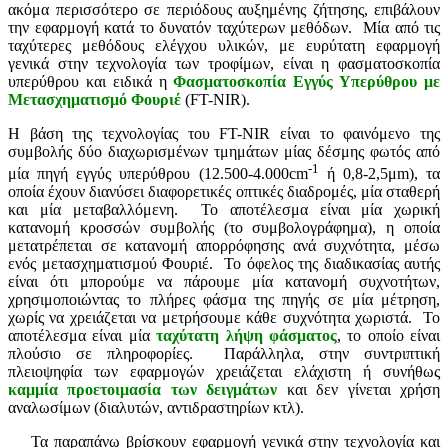
ακόμα περισσότερο σε περιόδους αυξημένης ζήτησης, επιβάλουν
την εφαρμογή κατά το δυνατόν ταχύτερων μεθόδων. Μία από τις
ταχύτερες μεθόδους ελέγχου υλικών, με ευρύτατη εφαρμογή
γενικά στην τεχνολογία των τροφίμων, είναι η φασματοσκοπία
υπερύθρου και ειδικά η
Φασματοσκοπία Εγγύς Υπερύθρου με
Μετασχηματισμό Φουριέ
(FT-NIR).
Η βάση της τεχνολογίας του FT-NIR είναι το φαινόμενο της
συμβολής δύο διαχωρισμένων τμημάτων μίας δέσμης φωτός από
-1
μία πηγή εγγύς υπερύθρου (12.500-4.000cm
ή 0,8-2,5μm), τα
οποία έχουν διανύσει διαφορετικές οπτικές διαδρομές, μία σταθερή
και μία μεταβαλλόμενη. Το αποτέλεσμα είναι μία χωρική
κατανομή κροσσών συμβολής (το συμβολογράφημα), η οποία
μετατρέπεται σε κατανομή απορρόφησης ανά συχνότητα, μέσω
ενός μετασχηματισμού Φουριέ. Το όφελος της διαδικασίας αυτής
είναι ότι μπορούμε να πάρουμε μία κατανομή συχνοτήτων,
χρησιμοποιώντας το πλήρες φάσμα της πηγής σε μία μέτρηση,
χωρίς να χρειάζεται να μετρήσουμε κάθε συχνότητα χωριστά. Το
αποτέλεσμα είναι μία
ταχύτατη λήψη φάσματος
, το οποίο είναι
πλούσιο σε πληροφορίες. Παράλληλα, στην συντριπτική
πλειοψηφία των εφαρμογών χρειάζεται ελάχιστη ή συνήθως
καμμία προετοιμασία των δειγμάτων
και δεν γίνεται χρήση
αναλωσίμων (διαλυτών, αντιδραστηρίων κτλ).
Τα παραπάνω βρίσκουν εφαρμογή γενικά στην τεχνολογία και