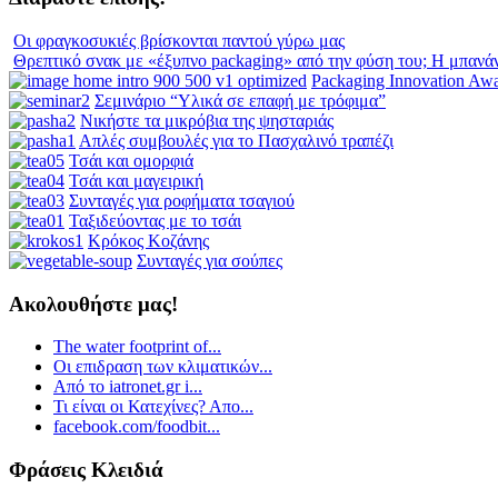
Οι φραγκοσυκιές βρίσκονται παντού γύρω μας
Θρεπτικό σνακ με «έξυπνο packaging» από την φύση του; Η μπανά
Packaging Innovation Aw
Σεμινάριο “Υλικά σε επαφή με τρόφιμα”
Νικήστε τα μικρόβια της ψησταριάς
Απλές συμβουλές για το Πασχαλινό τραπέζι
Τσάι και ομορφιά
Τσάι και μαγειρική
Συνταγές για ροφήματα τσαγιού
Ταξιδεύοντας με το τσάι
Κρόκος Κοζάνης
Συνταγές για σούπες
Ακολουθήστε μας!
The water footprint of...
Οι επιδραση των κλιματικών...
Από το iatronet.gr i...
Τι είναι οι Κατεχίνες? Απο...
facebook.com/foodbit...
Φράσεις Κλειδιά