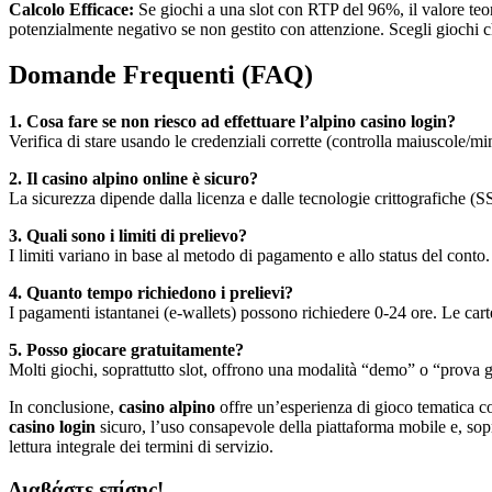
Calcolo Efficace:
Se giochi a una slot con RTP del 96%, il valore teor
potenzialmente negativo se non gestito con attenzione. Scegli giochi ch
Domande Frequenti (FAQ)
1. Cosa fare se non riesco ad effettuare l’alpino casino login?
Verifica di stare usando le credenziali corrette (controlla maiuscole/m
2. Il casino alpino online è sicuro?
La sicurezza dipende dalla licenza e dalle tecnologie crittografiche (SS
3. Quali sono i limiti di prelievo?
I limiti variano in base al metodo di pagamento e allo status del con
4. Quanto tempo richiedono i prelievi?
I pagamenti istantanei (e-wallets) possono richiedere 0-24 ore. Le carte
5. Posso giocare gratuitamente?
Molti giochi, soprattutto slot, offrono una modalità “demo” o “prova gr
In conclusione,
casino alpino
offre un’esperienza di gioco tematica co
casino login
sicuro, l’uso consapevole della piattaforma mobile e, sopr
lettura integrale dei termini di servizio.
Διαβάστε επίσης!