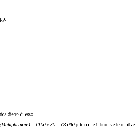
app.
ica dietro di esso:
(Moltiplicatore) = €100 x 30 = €3.000
prima che il bonus e le relative