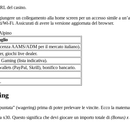
URL del casino.
ggiungere un collegamento alla home screen per un accesso simile a un’
/Wi-Fi. Assicurati di avere la versione aggiornata del browser.
 Alpino
glio
a licenza AAMS/ADM per il mercato italiano).
er, giochi live dealer.
aming (lista indicativa).
wallets (PayPal, Skrill), bonifico bancario.
.
ing
puntata” (wagering) prima di poter prelevare le vincite. Ecco la matemat
a x30. Questo significa che devi giocare un importo totale di
(Bonus) x 