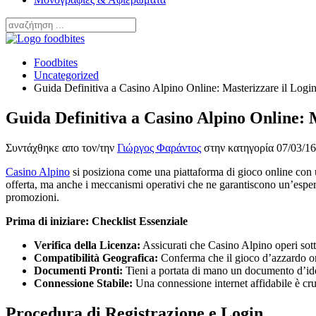
Foodbites
Uncategorized
Guida Definitiva a Casino Alpino Online: Masterizzare il Logi
Guida Definitiva a Casino Alpino Online: M
Συντάχθηκε απο τον/την
Γιώργος Φαράντος
στην κατηγορία
07/03/16
Casino Alpino
si posiziona come una piattaforma di gioco online con 
offerta, ma anche i meccanismi operativi che ne garantiscono un’esperi
promozioni.
Prima di iniziare: Checklist Essenziale
Verifica della Licenza:
Assicurati che Casino Alpino operi sot
Compatibilità Geografica:
Conferma che il gioco d’azzardo onli
Documenti Pronti:
Tieni a portata di mano un documento d’iden
Connessione Stabile:
Una connessione internet affidabile è cruci
Procedura di Registrazione e Login