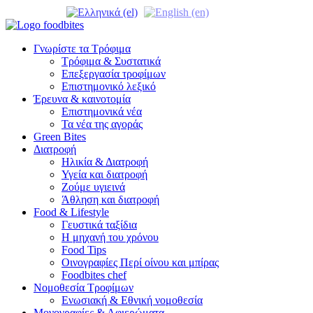
Γνωρίστε τα Τρόφιμα
Τρόφιμα & Συστατικά
Επεξεργασία τροφίμων
Επιστημονικό λεξικό
Έρευνα & καινοτομία
Επιστημονικά νέα
Τα νέα της αγοράς
Green Bites
Διατροφή
Ηλικία & Διατροφή
Υγεία και διατροφή
Ζούμε υγιεινά
Άθληση και διατροφή
Food & Lifestyle
Γευστικά ταξίδια
Η μηχανή του χρόνου
Food Tips
Οινογραφίες Περί οίνου και μπίρας
Foodbites chef
Νομοθεσία Τροφίμων
Ενωσιακή & Εθνική νομοθεσία
Μονογραφίες & Αφιερώματα