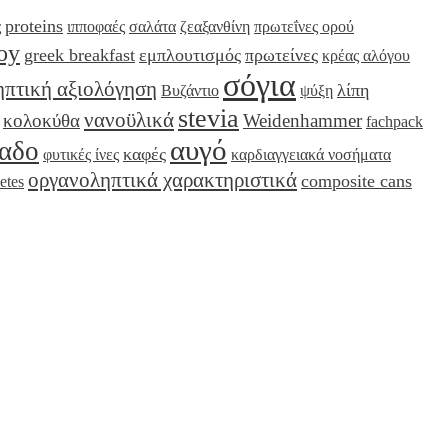
proteins
ς
ιπποφαές
σαλάτα
ζεαξανθίνη
πρωτεΐνες ορού
oy
greek breakfast
εμπλουτισμός
πρωτείνες
κρέας αλόγου
σόγια
ηπτική αξιολόγηση
λίπη
Βυζάντιο
ψύξη
stevia
νανοϋλικά
κολοκύθα
Weidenhammer
fachpack
αυγό
λαδο
καφές
φυτικές ίνες
καρδιαγγειακά νοσήματα
οργανοληπτικά χαρακτηριστικά
composite cans
etes