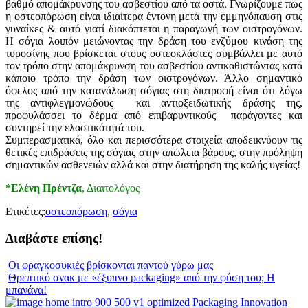
βαθμό απομάκρυνσης του ασβεστίου από τα οστά. Γνωρίζουμε πως
η οστεοπόρωση είναι ιδιαίτερα έντονη μετά την εμμηνόπαυση στις
γυναίκες & αυτό γιατί διακόπτεται η παραγωγή των οιστρογόνων.
Η σόγια λοιπόν μειώνοντας την δράση του ενζύμου κινάση της
τυροσίνης που βρίσκεται στους οστεοκλάστες συμβάλλει με αυτό
τον τρόπο στην απομάκρυνση του ασβεστίου αντικαθιστώντας κατά
κάποιο τρόπο την δράση των οιστρογόνων. Άλλο σημαντικό
όφελος από την κατανάλωση σόγιας στη διατροφή είναι ότι λόγω
της αντιφλεγμονώδους και αντιοξειδωτικής δράσης της,
προφυλάσσει το δέρμα από επιβαρυντικούς παράγοντες και
συντηρεί την ελαστικότητά του.
Συμπερασματικά, όλο και περισσότερα στοιχεία αποδεικνύουν τις
θετικές επιδράσεις της σόγιας στην απώλεια βάρους, στην πρόληψη
σημαντικών ασθενειών αλλά και στην διατήρηση της καλής υγείας!
*Ελένη Πρέντζα
, Διαιτολόγος
Ετικέτες:
οστεοπόρωση
,
σόγια
Διαβάστε επίσης!
Οι φραγκοσυκιές βρίσκονται παντού γύρω μας
Θρεπτικό σνακ με «έξυπνο packaging» από την φύση του; Η
μπανάνα!
Packaging Innovation