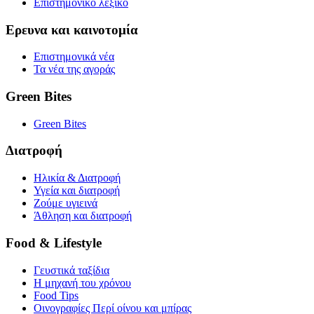
Επιστημονικό λεξικό
Ερευνα και καινοτομία
Επιστημονικά νέα
Τα νέα της αγοράς
Green Bites
Green Bites
Διατροφή
Ηλικία & Διατροφή
Υγεία και διατροφή
Ζούμε υγιεινά
Άθληση και διατροφή
Food & Lifestyle
Γευστικά ταξίδια
Η μηχανή του χρόνου
Food Tips
Οινογραφίες Περί οίνου και μπίρας