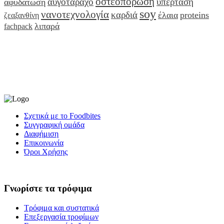
οστεοπόρωση
αυγοτάραχο
υπέρταση
αφυδάτωση
soy
νανοτεχνολογία
καρδιά
έλαια
proteins
ζεαξανθίνη
λιπαρά
fachpack
Σχετικά με το Foodbites
Συγγραφική ομάδα
Διαφήμιση
Επικοινωνία
Όροι Χρήσης
Γνωρίστε τα τρόφιμα
Τρόφιμα και συστατικά
Επεξεργασία τροφίμων