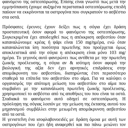
φαινόμενο της οστεοπόρωσης. Επίσης είναι γνωστό πως μετά την
εμμηνόπαυση έχουμε αυξημένα περιστατικά οστεοπόρωσης επειδή
παύουν να εκκρίνονται τα οιστρογόνα που συγκρατούν το ασβέστιο
στα οστά.
Πρόσφατες έρευνες έχουν δείξει πως η σόγια έχει δράση
προστατευτική όσον αφορά το φαινόμενο της οστεοπόρωσης.
Συγκεκριμένα έχει αποδειχθεί πως η απέκκριση ασβεστίου όταν
καταναλώνουμε κρέας ή ψάρι είναι 150 mg/ημέρα, ενώ όταν
καταναλώνεται ίση ποσότητα πρωτεΐνης που προέρχεται όμως
αποκλειστικά από την σόγια η απέκκριση είναι μόνο 103 mg/
ημέρα. Το γεγονός αυτό φανερώνει πως αντίθετα με την πρωτεΐνη
ζωικής προέλευσης, η σόγια αν & ισότιμη όσον αφορά την
βιολογική της αξία δεν έχει αρνητικές επιδράσεις στην
απομάκρυνση του ασβεστίου, διατηρώντας έτσι περισσότερο
σταθερά τα επίπεδα του ασβεστίου στο αίμα. Για να καλύψει ο
οργανισμός την απότομη μείωση του ασβεστίου στο αίμα που
συμβαίνει με την κατανάλωση πρωτεΐνη ζωικής προέλευσης,
χρησιμοποιεί το ασβέστιο από τις αποθήκες του που είναι τα οστά.
Σταδιακά το φαινόμενο αυτό οδηγεί σε οστεοπόρωση. Η
πρόσληψη της σόγιας λοιπόν με την μείωση της έκτασης αυτού του
μηχανισμού συμβάλλει στην μειωμένη απομάκρυνση ασβεστίου
από τα οστά.
Η γενιστεΐνη ένα ισοφλαβονοειδές με δράση όμοια με αυτή των
οιστρογόνων που έχει ήδη αναφερθεί και πιο πάνω μειώνει τον