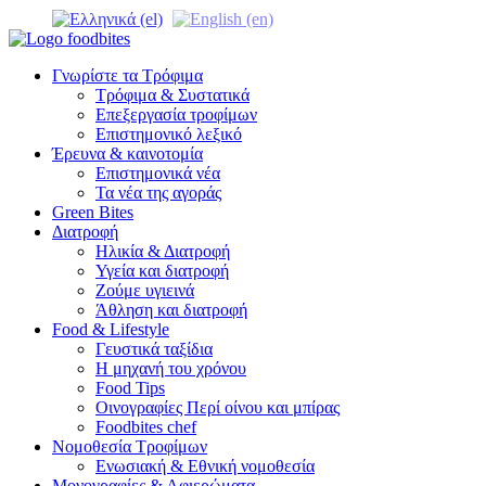
Γνωρίστε τα Τρόφιμα
Τρόφιμα & Συστατικά
Επεξεργασία τροφίμων
Επιστημονικό λεξικό
Έρευνα & καινοτομία
Επιστημονικά νέα
Τα νέα της αγοράς
Green Bites
Διατροφή
Ηλικία & Διατροφή
Υγεία και διατροφή
Ζούμε υγιεινά
Άθληση και διατροφή
Food & Lifestyle
Γευστικά ταξίδια
Η μηχανή του χρόνου
Food Tips
Οινογραφίες Περί οίνου και μπίρας
Foodbites chef
Νομοθεσία Τροφίμων
Ενωσιακή & Εθνική νομοθεσία
Μονογραφίες & Αφιερώματα