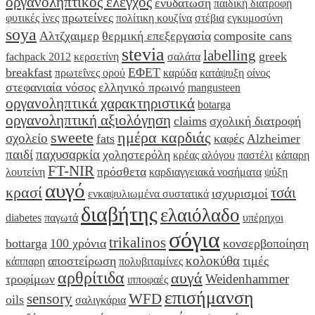
οργανοληπτικός έλεγχος
ενυδάτωση
παιδική διατροφή
πρωτείνες
φυτικές ίνες
πολίτικη κουζίνα
στέβια
εγκυμοσύνη
soya
Αλτζχαιμερ
θερμική επεξεργασία
composite cans
stevia
labelling
greek
fachpack 2012
κερσετίνη
σαλάτα
breakfast
ΕΦΕΤ
πρωτεΐνες ορού
καρύδα
κατάψυξη
οίνος
στεφανιαία νόσος
ελληνικό πρωινό
mangusteen
οργανοληπτικά χαρακτηριστικά
botarga
οργανοληπτική αξιολόγηση
claims
σχολική διατροφή
sweete
ημέρα καρδιάς
σχολείο
fats
καφές
Alzheimer
παιδί
παχυσαρκία
χοληστερόλη
κρέας αλόγου
παστέλι
κάπαρη
FT-NIR
πρόσθετα
λουτείνη
καρδιαγγειακά νοσήματα
ψύξη
αυγό
κρασί
τσάι
ισχυρισμοί
ενκαψυλιωμένα συστατικά
διαβήτης
ελαιόλαδο
diabetes
παγωτά
υπέρηχοι
σόγια
trikalinos
bottarga
100 χρόνια
κονσερβοποίηση
κολοκύθα
αποστείρωση
τιμές
κάππαρη
πολυβιταμίνες
αρθρίτιδα
αυγά
Weidenhammer
τροφίμων
ιπποφαές
επισήμανση
sensory
WFD
oils
σαλιγκάρια