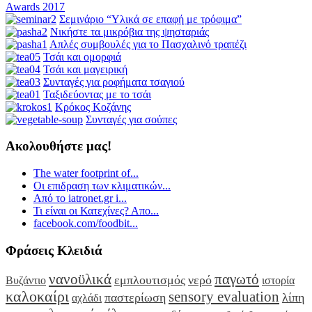
Awards 2017
Σεμινάριο “Υλικά σε επαφή με τρόφιμα”
Νικήστε τα μικρόβια της ψησταριάς
Απλές συμβουλές για το Πασχαλινό τραπέζι
Τσάι και ομορφιά
Τσάι και μαγειρική
Συνταγές για ροφήματα τσαγιού
Ταξιδεύοντας με το τσάι
Κρόκος Κοζάνης
Συνταγές για σούπες
Ακολουθήστε μας!
The water footprint of...
Οι επιδραση των κλιματικών...
Από το iatronet.gr i...
Τι είναι οι Κατεχίνες? Απο...
facebook.com/foodbit...
Φράσεις Κλειδιά
νανοϋλικά
παγωτό
εμπλουτισμός
νερό
Βυζάντιο
ιστορία
καλοκαίρι
sensory evaluation
παστερίωση
λίπη
αχλάδι