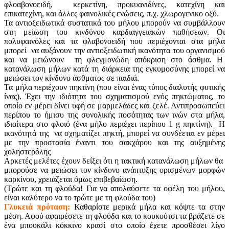
φλοαβονοειδή, κερκετίνη, προκυανιδίνες, κατεχίνη και
επικατεχίνη, και άλλες φαινολικές ενώσεις, π.χ. χλωρογενικο οξύ.
Τα αντιοξειδωτικά συστατικά του μήλου μπορούν να συμβάλλουν
στη μείωση του κινδύνου καρδιαγγειακών παθήσεων. Οι
πολυφαινόλες και τα φλαβονοειδή που περιέχονται στα μήλα
μπορεί να αυξάνουν την αντιοξειδωτική ικανότητα του οργανισμού
και να μειώνουν τη φλεγμονώδη απόκριση στο άσθμα. Η
κατανάλωση μήλων κατά τη διάρκεια της εγκυμοσύνης μπορεί να
μειώσει τον κίνδυνο άσθματος σε παιδιά.
Τα μήλα περιέχουν πηκτίνη (που είναι ένας τύπος διαλυτής φυτικής
ίνας). Έχει την ιδιότητα του σχηματισμού ενός πηκτώματος, το
οποίο εν μέρει δίνει υφή σε μαρμελάδες και ζελέ. Αντιπροσωπεύει
περίπου το ήμισυ της συνολικής ποσότητας των ινών στα μήλα,
ιδιαίτερα στο φλοιό (ένα μήλο περιέχει περίπου 1 g πηκτίνη). Η
ικανότητά της να σχηματίζει πηκτή, μπορεί να συνδέεται εν μέρει
με την προστασία έναντι του σακχάρου και της αυξημένης
χοληστερόλης
Αρκετές μελέτες έχουν δείξει ότι η τακτική κατανάλωση μήλων θα
μπορούσε να μειώσει τον κίνδυνο ανάπτυξης ορισμένων μορφών
καρκίνου, χρειάζεται όμως επιβεβαίωση.
(Τρώτε και τη φλούδα! Για να απολαύσετε τα οφέλη του μήλου,
είναι καλύτερο να το τρώτε με τη φλούδα του)
Γλυκειά πρόταση:
Καθαρίστε μερικά μήλα και κόψτε τα στην
μέση. Αφού αφαιρέσετε τη φλούδα και το κουκούτσι τα βράζετε σε
ένα μπουκάλι κόκκινο κρασί στο οποίο έχετε προσθέσει λίγο