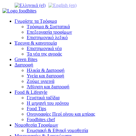
Γνωρίστε τα Τρόφιμα
Τρόφιμα & Συστατικά
Επεξεργασία τροφίμων
Επιστημονικό λεξικό
Έρευνα & καινοτομία
Επιστημονικά νέα
Τα νέα της αγοράς
Green Bites
Διατροφή
Ηλικία & Διατροφή
Υγεία και διατροφή
Ζούμε υγιεινά
Άθληση και διατροφή
Food & Lifestyle
Γευστικά ταξίδια
Η μηχανή του χρόνου
Food Tips
Οινογραφίες Περί οίνου και μπίρας
Foodbites chef
Νομοθεσία Τροφίμων
Ενωσιακή & Εθνική νομοθεσία
Μονογραφίες & Αφιερώματα