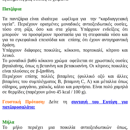
Πατζάρια
Τα παντζάρια είναι ιδιαίτερα ωφέλιμα για την “καρδιαγγειακή
υγεία”. Περιέχουν ορισμένες μοναδικές αντιοξειδωτικές ουσίες,
τόσο στη ρίζα, όσο και στα χόρτα. Υπάρχουν ενδείξεις ότι
μπορούν να προσφέρουν προστασία για τη στεφανιαία νόσο και
για τα εγκεφαλικά επεισόδια και επίσης ότι έχουν αντιγηραντική
δράση.
Υπάρχουν διάφορες ποικιλίες, κόκκινο, πορτοκαλί, κίτρινο και
λευκό.
Το μοναδικό βαθύ κόκκινο χρώμα οφείλεται σε χρωστικές ουσίες
βηταλαϊνης, όπως η βετανίνη και βετακυανίνη. Οι κίτρινες ποικιλίες
είναι πλούσιες σε β-ξανθίνη.
Περιέχουν επίσης πολλές βιταμίνες (φυλλικό οξύ και άλλες
βιταμίνες του συμπλέγματος Β, βιταμινη C, A) και μέταλλα όπως
σίδηρος, μαγγάνιο, χαλκός, κάλιο και μαγνήσιο. Είναι πολύ χαμηλά
σε θερμίδες (παρέχουν μόνο 45 kcal / 100 g).
Γευστική Πρόταση:
Δείτε τη
συνταγή του Ευτύχη για
πατζαροσαλάτα:
Μήλα
Το μήλο περιέχει μια ποικιλία αντιοξειδωτικών όπως,