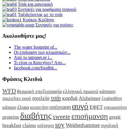
Τσάι και μαγειρική
Συνταγές για ροφήματα τσαγιού
Ταξιδεύοντας με το τσάι
Κρόκος Κοζάνης
Συνταγές για σούπες
Ακολουθήστε μας!
The water footprint of...
Οι επιδραση των κλιματικών...
Από το iatronet.gr i...
Τι είναι οι Κατεχίνες? Απο...
facebook.com/foodbit...
Φράσεις Κλειδιά
WFD
θερμική επεξεργασία
ελληνικό πρωινό
κάππαρη
τσάι
σχολείο
καρδιά
Alzheimer
πρωτεΐνες ορού
ζεαξανθίνη
αυγό
υπέρταση
έλαια
ΕΦΕΤ
κάπαρη
κερσετίνη
εγκυμοσύνη
διαβήτης
επισήμανση
sweete
proteins
greek
soy
Weidenhammer
breakfast
claims
σχολική
υπέρηχοι