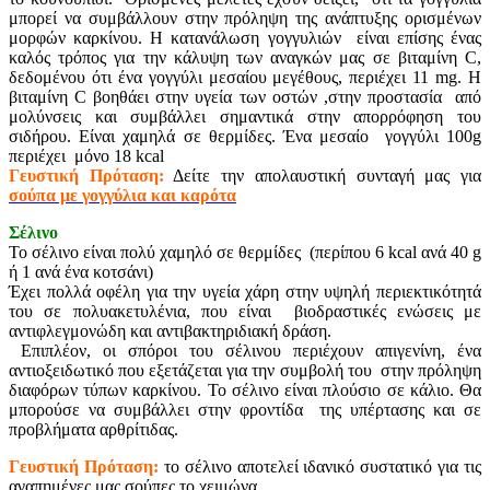
μπορεί να συμβάλλουν στην πρόληψη της ανάπτυξης ορισμένων
μορφών καρκίνου. Η κατανάλωση γογγυλιών είναι επίσης ένας
καλός τρόπος για την κάλυψη των αναγκών μας σε βιταμίνη C,
δεδομένου ότι ένα γογγύλι μεσαίου μεγέθους, περιέχει 11 mg. Η
βιταμίνη C βοηθάει στην υγεία των οστών ,στην προστασία από
μολύνσεις και συμβάλλει σημαντικά στην απορρόφηση του
σιδήρου. Είναι χαμηλά σε θερμίδες. Ένα μεσαίο γογγύλι 100g
περιέχει μόνο 18 kcal
Γευστική Πρόταση:
Δείτε την απολαυστική συνταγή μας για
σούπα με γογγύλια και καρότα
Σέλινο
Το σέλινο είναι πολύ χαμηλό σε θερμίδες (περίπου 6 kcal ανά 40 g
ή 1 ανά ένα κοτσάνι)
Έχει πολλά οφέλη για την υγεία χάρη στην υψηλή περιεκτικότητά
του σε πολυακετυλένια, που είναι βιοδραστικές ενώσεις με
αντιφλεγμονώδη και αντιβακτηριδιακή δράση.
Επιπλέον, οι σπόροι του σέλινου περιέχουν απιγενίνη, ένα
αντιοξειδωτικό που εξετάζεται για την συμβολή του στην πρόληψη
διαφόρων τύπων καρκίνου. Το σέλινο είναι πλούσιο σε κάλιο. Θα
μπορούσε να συμβάλλει στην φροντίδα της υπέρτασης και σε
προβλήματα αρθρίτιδας.
Γευστική Πρόταση:
το σέλινο αποτελεί ιδανικό συστατικό για τις
αγαπημένες μας σούπες το χειμώνα