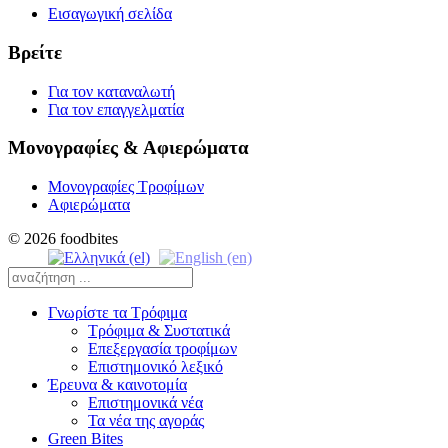
Εισαγωγική σελίδα
Βρείτε
Για τον καταναλωτή
Για τον επαγγελματία
Μονογραφίες & Αφιερώματα
Μονογραφίες Τροφίμων
Αφιερώματα
© 2026 foodbites
Γνωρίστε τα Τρόφιμα
Τρόφιμα & Συστατικά
Επεξεργασία τροφίμων
Επιστημονικό λεξικό
Έρευνα & καινοτομία
Επιστημονικά νέα
Τα νέα της αγοράς
Green Bites