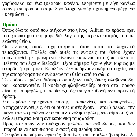
γαρύφαλλο και ένα ξυλαράκι κανέλα. Σερβίρετε με λίγη κανέλα
σκόνη και προαιρετικά με λίγο άπαχο γιαούρτι χτυπημένο μέχρι να
«κρεμώσει» .
Πράσο
Όπως όλα τα φυτά που ανήκουν στο γένος Allium, το πράσο, έχει
μια χαρακτηριστική μυρωδιά λόγω της περιεκτικότητάς του σε
ενώσεις θείου.
Οι ενώσεις αυτές σχηματίζονται όταν αυτά τα λαχανικά
τεμαχίζονται. Πολλές από αυτές τις ενώσεις του θείου έχουν
συσχετισθεί με μειωμένο κίνδυνο καρκίνου στα ζώα, αλλά οι
μελέτες που έχουν διεξαχθεί μέχρι σήμερα έχουν γίνει κυρίως με
σκόρδο ή κρεμμύδι. Επιπλέον, δεν υπάρχουν ακόμα στοιχεία, για
την απορρόφηση των ενώσεων του θείου από το σώμα.
Το πράσο περιέχει διάφορα αντιοξειδωτικά, όπως φλαβονοειδή
και καροτενοειδή. Η κυρίαρχη φλαβονοειδής ουσία στο πράσο
είναι η καμφερόλη, η οποία εξετάζεται για πιθανή αντικαρκινική
δράση.
Στα πράσα περιέχονται επίσης σαπωνίνες και σαπογενίνες.
Υπάρχουν ενδείξεις, ότι οι ουσίες αυτές έχουν, μεταξύ άλλων, την
ικανότητα να μειώνουν τα επίπεδα χοληστερόλης στο αίμα σε ζώα,
ενώ εξετάζεται και η αντικαρκινική τους δράση.
Προς το παρόν δεν υπάρχουν μελέτες σε ανθρώπους, και δεν
μπορούμε να διατυπώσουμε σαφή συμπεράσματα.
Τα πράσα περιέχουν αρκετές βιταμίνες και μέταλλα (βιταμίνες Α,