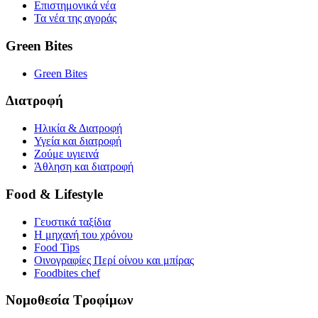
Επιστημονικά νέα
Τα νέα της αγοράς
Green Bites
Green Bites
Διατροφή
Ηλικία & Διατροφή
Υγεία και διατροφή
Ζούμε υγιεινά
Άθληση και διατροφή
Food & Lifestyle
Γευστικά ταξίδια
Η μηχανή του χρόνου
Food Tips
Οινογραφίες Περί οίνου και μπίρας
Foodbites chef
Νομοθεσία Τροφίμων