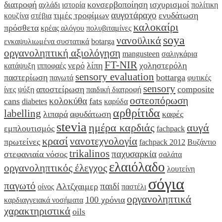
διατροφή
κονσερβοποίηση
ισχυρισμοί
αχλάδι
ιστορία
πολίτικη
αυγοτάραχο
τιμές τροφίμων
ενυδάτωση
κουζίνα
στέβια
καλοκαίρι
πρόσθετα
κρέας αλόγου
πολυβιταμίνες
soya
νανοϋλικά
ενκαψυλιωμένα συστατικά
botarga
οργανοληπτική αξιολόγηση
mangusteen
σαλιγκάρια
FT-NIR
νερό
λίπη
χοληστερόλη
κατάψυξη
ιπποφαές
sensory evaluation
παστερίωση
bottarga
παγωτά
φυτικές
sensory
αποστείρωση
composite
ίνες
ψύξη
παιδική διατροφή
οστεοπόρωση
κολοκύθα
cans
fats
diabetes
καρύδα
αρθρίτιδα
labelling
λιπαρά
αφυδάτωση
καφές
stevia
ημέρα καρδιάς
αυγά
εμπλουτισμός
fachpack
κρασί
νανοτεχνολογία
πρωτείνες
fachpack 2012
Βυζάντιο
trikalinos
παχυσαρκία
στεφανιαία νόσος
σαλάτα
ελαιόλαδο
οργανοληπτικός έλεγχος
λουτείνη
σόγια
παγωτό
παιδί
Αλτζχαιμερ
οίνος
παστέλι
οργανοληπτικά
100 χρόνια
καρδιαγγειακά νοσήματα
χαρακτηριστικά
oils