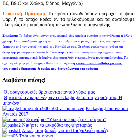
Β6, Β9,C και Χαλκό, Σιδηρο, Μαγγάνιο)
Γευστική Πρόταση:
Τα πράσα συνοδεύσουν υπέροχα το ψητό
ψάρι ή το άπαχο κρέας αν τα ψιλοκόψουμε και τα σωτάρουμε
ελαφρώς σε μικρή ποσότητα ελαιολάδου ή μαργαρίνης.
Σημείωση:
Το άρθρο είναι μόνον ενημερωτικό. Δεν παρέχει συστάσεις κατανάλωσης ή άλλης
χρήσης. Για οποιαδήποτε χρήση απαιτούνται εξατομικευμένες συμβουλές, που πρέπει να
ζητήσετε από τον γιατρό και από τον διαιτολόγο σας. Οι πληροφορίες για τη σχέση της
διατροφής με ευεργετικά αποτελέσματα στην υγεία που αναφέρονται προέρχονται από
ερευνητικά επιστημονικά δεδομένα. Δεν αποτελούν εγκεκριμένους ισχυρισμούς υγείας. Για
σχετική πληροφόρηση ενημερωθείτε από τη σχετική
ενότητα του Foodbites για τους
ισχυρισμούς διατροφής & υγείας που διατυπώνονται στα τρόφιμα
Διαβάστε επίσης!
Οι φραγκοσυκιές βρίσκονται παντού γύρω μας
Θρεπτικό σνακ με «έξυπνο packaging» από την φύση του; Η
μπανάνα!
Packaging Innovation
Awards 2017
Σεμινάριο “Υλικά σε επαφή με τρόφιμα”
Νικήστε τα μικρόβια της ψησταριάς
Απλές συμβουλές για το Πασχαλινό τραπέζι
Τσάι και ομορφιά