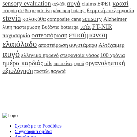
αυγά
κρασί
sensory evaluation
claims
ΕΦΕΤ
αχλάδι
θερμική επεξεργασία
ιστορία
στέβια
κερσετίνη
κάππαρη
botarga
stevia
sensory
κολοκύθα
composite cans
Alzheimer
τσάι
FT-NIR
λίπη
παστερίωση
bottarga
Βυζάντιο
επισήμανση
οστεοπόρωση
παχυσαρκία
ελαιόλαδο
αυγοτάραχο
αποστείρωση
Αλτζχαιμερ
αυγό
ελληνικό πρωινό
στεφανιαία νόσος
100 χρόνια
ημέρα καρδιάς
οργανοληπτική
oils
πρωτεΐνες ορού
αξιολόγηση
παστέλι
παγωτά
Σχετικά με το Foodbites
Συγγραφική ομάδα
Διαφήμιση