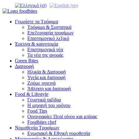
Γνωρίστε τα Τρόφιμα
Τρόφιμα & Συστατικά
Επεξεργασία τροφίμων
Επιστημονικό λεξικό
Έρευνα & καινοτομία
Επιστημονικά νέα
Τα νέα της αγοράς
Green Bites
Διατροφή
Ηλικία & Διατροφή
Υγεία και διατροφή
Ζούμε υγιεινά
Άθληση και διατροφή
Food & Lifestyle
Γευστικά ταξίδια
Η μηχανή του χρόνου
Food Tips
Οινογραφίες Περί οίνου και μπίρας
Foodbites chef
Νομοθεσία Τροφίμων
Ενωσιακή & Εθνική νομοθεσία
Μονογραφίες & Αφιερώματα