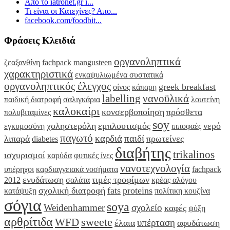
Από το iatronet.gr i...
Τι είναι οι Κατεχίνες? Απο...
facebook.com/foodbit...
Φράσεις Κλειδιά
οργανοληπτικά
ζεαξανθίνη
fachpack
mangusteen
χαρακτηριστικά
ενκαψυλιωμένα συστατικά
οργανοληπτικός έλεγχος
greek breakfast
οίνος
κάπαρη
labelling
νανοϋλικά
παιδική διατροφή
σαλιγκάρια
λουτείνη
καλοκαίρι
κονσερβοποίηση
πρόσθετα
πολυβιταμίνες
soy
χοληστερόλη
εμπλουτισμός
νερό
εγκυμοσύνη
ιπποφαές
παγωτό
καρδιά
παιδί
λιπαρά
πρωτείνες
diabetes
διαβήτης
trikalinos
ισχυρισμοί
καρύδα
φυτικές ίνες
νανοτεχνολογία
υπέρηχοι
καρδιαγγειακά νοσήματα
fachpack
ενυδάτωση
τιμές τροφίμων
2012
σαλάτα
κρέας αλόγου
σχολική διατροφή
fats
proteins
κατάψυξη
πολίτικη κουζίνα
σόγια
soya
Weidenhammer
σχολείο
καφές
ψύξη
αρθρίτιδα
sweete
WFD
υπέρταση
έλαια
αφυδάτωση