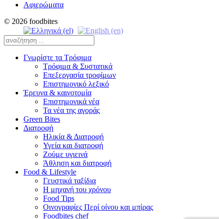
Αφιερώματα
© 2026 foodbites
Γνωρίστε τα Τρόφιμα
Τρόφιμα & Συστατικά
Επεξεργασία τροφίμων
Επιστημονικό λεξικό
Έρευνα & καινοτομία
Επιστημονικά νέα
Τα νέα της αγοράς
Green Bites
Διατροφή
Ηλικία & Διατροφή
Υγεία και διατροφή
Ζούμε υγιεινά
Άθληση και διατροφή
Food & Lifestyle
Γευστικά ταξίδια
Η μηχανή του χρόνου
Food Tips
Οινογραφίες Περί οίνου και μπίρας
Foodbites chef