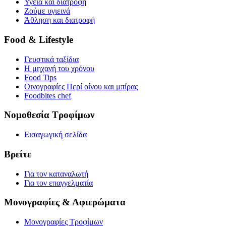
Υγεία και διατροφή
Ζούμε υγιεινά
Άθληση και διατροφή
Food & Lifestyle
Γευστικά ταξίδια
Η μηχανή του χρόνου
Food Tips
Οινογραφίες Περί οίνου και μπίρας
Foodbites chef
Νομοθεσία Τροφίμων
Εισαγωγική σελίδα
Βρείτε
Για τον καταναλωτή
Για τον επαγγελματία
Μονογραφίες & Αφιερώματα
Μονογραφίες Τροφίμων