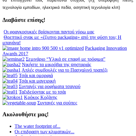
να επιτυγχάνει τους παραπάνω στόχους (πχ υπερυψηλή πίεση,
τεχνολογία εμποδίων, ηλεκτρικά πεδία, ασηπτική τεχνολογία κλπ)
Διαβάστε επίσης!
Οι φραγκοσυκιές βρίσκονται παντού γύρω μας
Θρεπτικό σνακ με «έξυπνο packaging» από την φύση του; Η
μπανάνα!
Packaging Innovation
Awards 2017
Σεμινάριο “Υλικά σε επαφή με τρόφιμα”
Νικήστε τα μικρόβια της ψησταριάς
Απλές συμβουλές για το Πασχαλινό τραπέζι
Τσάι και ομορφιά
Τσάι και μαγειρική
Συνταγές για ροφήματα τσαγιού
Ταξιδεύοντας με το τσάι
Κρόκος Κοζάνης
Συνταγές για σούπες
Ακολουθήστε μας!
The water footprint of...
Οι επιδραση των κλιματικών...