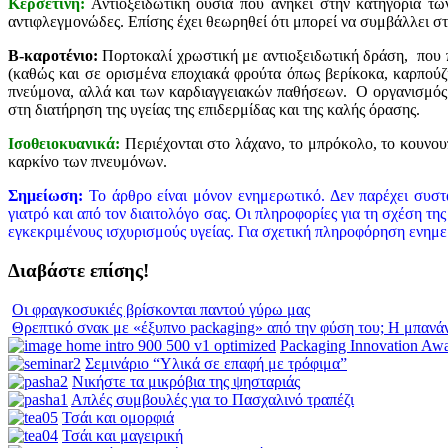
Κερσετίνη:
Αντιοξειδωτική ουσία που ανήκει στην κατηγορία τω
αντιφλεγμονώδες. Επίσης έχει θεωρηθεί ότι μπορεί να συμβάλλει σ
Β-καροτένιο:
Πορτοκαλί χρωστική με αντιοξειδωτική δράση, που πε
(καθώς και σε ορισμένα εποχιακά φρούτα όπως βερίκοκα, καρπούζι
πνεύμονα, αλλά και των καρδιαγγειακών παθήσεων. Ο οργανισμός μα
στη διατήρηση της υγείας της επιδερμίδας και της καλής όρασης.
Ισοθειοκυανικά:
Περιέχονται στο λάχανο, το μπρόκολο, το κουνουπ
καρκίνο των πνευμόνων.
Σημείωση:
Το άρθρο είναι μόνον ενημερωτικό. Δεν παρέχει συστ
γιατρό και από τον διαιτολόγο σας. Οι πληροφορίες για τη σχέση τ
εγκεκριμένους ισχυρισμούς υγείας. Για σχετική πληροφόρηση ενημερ
Διαβάστε επίσης!
Οι φραγκοσυκιές βρίσκονται παντού γύρω μας
Θρεπτικό σνακ με «έξυπνο packaging» από την φύση του; Η μπανά
Packaging Innovation Aw
Σεμινάριο “Υλικά σε επαφή με τρόφιμα”
Νικήστε τα μικρόβια της ψησταριάς
Απλές συμβουλές για το Πασχαλινό τραπέζι
Τσάι και ομορφιά
Τσάι και μαγειρική