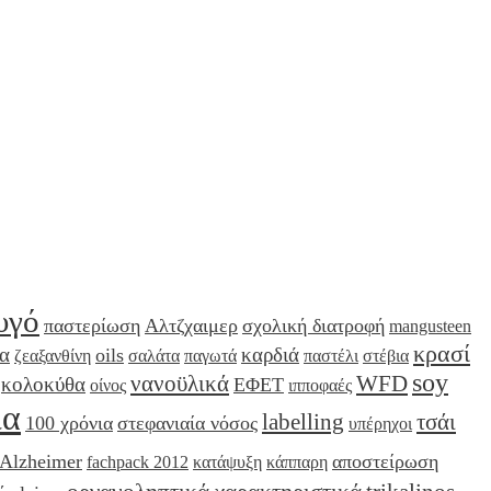
υγό
παστερίωση
Αλτζχαιμερ
σχολική διατροφή
mangusteen
κρασί
α
καρδιά
oils
ζεαξανθίνη
σαλάτα
παγωτά
παστέλι
στέβια
soy
νανοϋλικά
WFD
κολοκύθα
ΕΦΕΤ
οίνος
ιπποφαές
ια
labelling
τσάι
100 χρόνια
στεφανιαία νόσος
υπέρηχοι
Alzheimer
αποστείρωση
fachpack 2012
κατάψυξη
κάππαρη