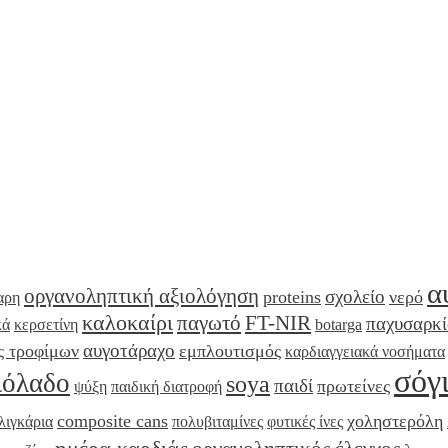
α
οργανοληπτική αξιολόγηση
σχολείο
proteins
νερό
αρη
καλοκαίρι
παγωτό
FT-NIR
παχυσαρκί
κά
κερσετίνη
botarga
αυγοτάραχο
ς τροφίμων
εμπλουτισμός
καρδιαγγειακά νοσήματα
σόγ
ιόλαδο
soya
παιδί
πρωτείνες
ψύξη
παιδική διατροφή
composite cans
χοληστερόλη
λιγκάρια
πολυβιταμίνες
φυτικές ίνες