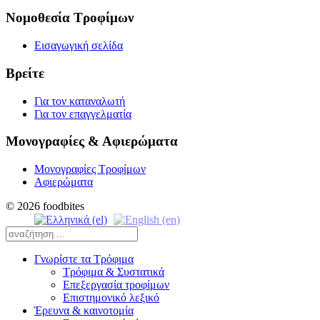
Νομοθεσία Τροφίμων
Εισαγωγική σελίδα
Βρείτε
Για τον καταναλωτή
Για τον επαγγελματία
Μονογραφίες & Αφιερώματα
Μονογραφίες Τροφίμων
Αφιερώματα
© 2026 foodbites
Γνωρίστε τα Τρόφιμα
Τρόφιμα & Συστατικά
Επεξεργασία τροφίμων
Επιστημονικό λεξικό
Έρευνα & καινοτομία