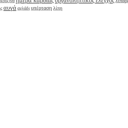
ημέρα καρδιάς
οργανοληπτικός έλεγχος
λιπαρ
 κουζίνα
αυγά
υπέρταση
ς
λίπη
αχλάδι