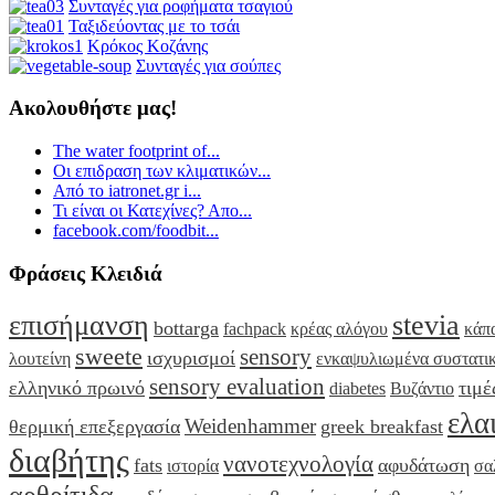
Συνταγές για ροφήματα τσαγιού
Ταξιδεύοντας με το τσάι
Κρόκος Κοζάνης
Συνταγές για σούπες
Ακολουθήστε μας!
The water footprint of...
Οι επιδραση των κλιματικών...
Από το iatronet.gr i...
Τι είναι οι Κατεχίνες? Απο...
facebook.com/foodbit...
Φράσεις Κλειδιά
επισήμανση
stevia
bottarga
fachpack
κρέας αλόγου
κάπ
sweete
sensory
ισχυρισμοί
λουτείνη
ενκαψυλιωμένα συστατι
sensory evaluation
ελληνικό πρωινό
τιμέ
diabetes
Βυζάντιο
ελα
Weidenhammer
θερμική επεξεργασία
greek breakfast
διαβήτης
νανοτεχνολογία
fats
αφυδάτωση
ιστορία
σα