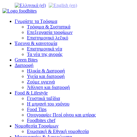
Γνωρίστε τα Τρόφιμα
Τρόφιμα & Συστατικά
Επεξεργασία τροφίμων
Επιστημονικό λεξικό
Έρευνα & καινοτομία
Επιστημονικά νέα
Τα νέα της αγοράς
Green Bites
Διατροφή
Ηλικία & Διατροφή
Υγεία και διατροφή
Ζούμε υγιεινά
Άθληση και διατροφή
Food & Lifestyle
Γευστικά ταξίδια
Η μηχανή του χρόνου
Food Tips
Οινογραφίες Περί οίνου και μπίρας
Foodbites chef
Νομοθεσία Τροφίμων
Ενωσιακή & Εθνική νομοθεσία
Μονογραφίες & Αφιερώματα