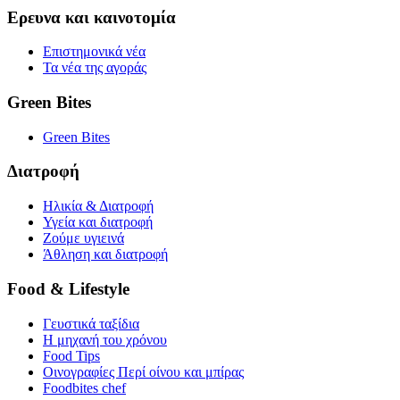
Ερευνα και καινοτομία
Επιστημονικά νέα
Τα νέα της αγοράς
Green Bites
Green Bites
Διατροφή
Ηλικία & Διατροφή
Υγεία και διατροφή
Ζούμε υγιεινά
Άθληση και διατροφή
Food & Lifestyle
Γευστικά ταξίδια
Η μηχανή του χρόνου
Food Tips
Οινογραφίες Περί οίνου και μπίρας
Foodbites chef