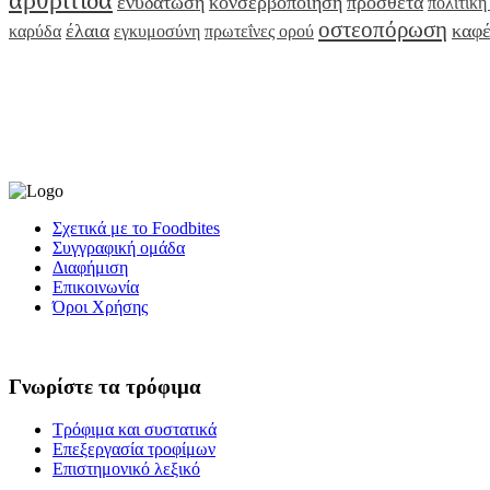
αρθρίτιδα
ενυδάτωση
κονσερβοποίηση
πρόσθετα
πολίτικη
οστεοπόρωση
έλαια
καφέ
καρύδα
εγκυμοσύνη
πρωτεΐνες ορού
Σχετικά με το Foodbites
Συγγραφική ομάδα
Διαφήμιση
Επικοινωνία
Όροι Χρήσης
Γνωρίστε τα τρόφιμα
Τρόφιμα και συστατικά
Επεξεργασία τροφίμων
Επιστημονικό λεξικό