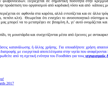
ν φλαβονοειδών. Περιέχεται σε σημαντική ποσότητα στην κρεμμυδό
την προάσπιση του οργανισμού από καρδιακή νόσο και από κάποιες μ
ριέχεται σε αφθονία στα καρότα, αλλά εντοπίζεται και σε άλλα τρόφ
, πεπόνι κλπ). Θεωρείται ότι ενισχύει το ανοσοποιητικό σύστημα κ
ς μπορεί να το μετατρέψει σε βιταμίνη Α, γι’ αυτό ονομάζεται και π
ίδι, τη μουστάρδα και συσχετίζονται μέσα από έρευνες με αντικαρκι
άσεις κατανάλωσης ή άλλης χρήσης. Για οποιαδήποτε χρήση απαιτού
ης διατροφής με ευεργετικά αποτελέσματα στην υγεία που αναφέροντα
ωθείτε από τη σχετική ενότητα του Foodbites για τους
ισχυρισμούς 
να!
ards 2017