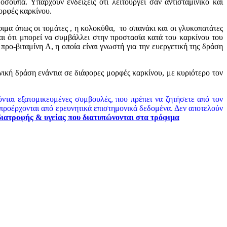
σουπα. Υπάρχουν ενδείξεις ότι λειτουργεί σαν αντισταμινικό και
ορφές καρκίνου.
ιμα όπως οι τομάτες , η κολοκύθα, το σπανάκι και οι γλυκοπατάτες
αι ότι μπορεί να συμβάλλει στην προστασία κατά του καρκίνου του
ρο-βιταμίνη Α, η οποία είναι γνωστή για την ευεργετική της δράση
νική δράση ενάντια σε διάφορες μορφές καρκίνου, με κυριότερο τον
νται εξατομικευμένες συμβουλές, που πρέπει να ζητήσετε από τον
ι προέρχονται από ερευνητικά επιστημονικά δεδομένα. Δεν αποτελούν
διατροφής & υγείας που διατυπώνονται στα τρόφιμα