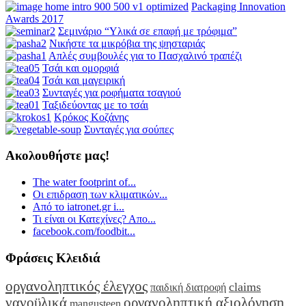
Packaging Innovation
Awards 2017
Σεμινάριο “Υλικά σε επαφή με τρόφιμα”
Νικήστε τα μικρόβια της ψησταριάς
Απλές συμβουλές για το Πασχαλινό τραπέζι
Τσάι και ομορφιά
Τσάι και μαγειρική
Συνταγές για ροφήματα τσαγιού
Ταξιδεύοντας με το τσάι
Κρόκος Κοζάνης
Συνταγές για σούπες
Ακολουθήστε μας!
The water footprint of...
Οι επιδραση των κλιματικών...
Από το iatronet.gr i...
Τι είναι οι Κατεχίνες? Απο...
facebook.com/foodbit...
Φράσεις Κλειδιά
οργανοληπτικός έλεγχος
claims
παιδική διατροφή
νανοϋλικά
οργανοληπτική αξιολόγηση
mangusteen