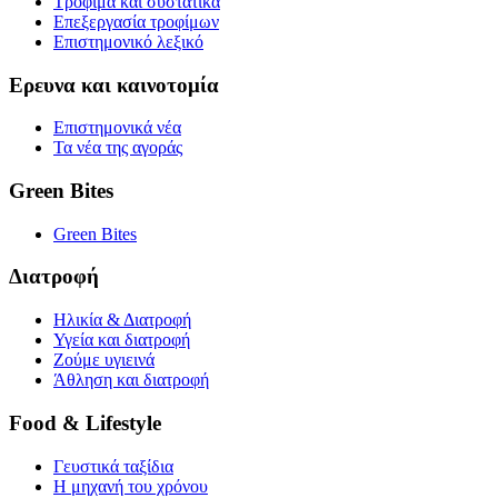
Τρόφιμα και συστατικά
Επεξεργασία τροφίμων
Επιστημονικό λεξικό
Ερευνα και καινοτομία
Επιστημονικά νέα
Τα νέα της αγοράς
Green Bites
Green Bites
Διατροφή
Ηλικία & Διατροφή
Υγεία και διατροφή
Ζούμε υγιεινά
Άθληση και διατροφή
Food & Lifestyle
Γευστικά ταξίδια
Η μηχανή του χρόνου