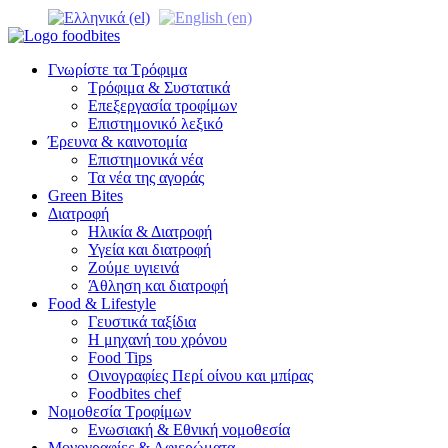
Γνωρίστε τα Τρόφιμα
Τρόφιμα & Συστατικά
Επεξεργασία τροφίμων
Επιστημονικό λεξικό
Έρευνα & καινοτομία
Επιστημονικά νέα
Τα νέα της αγοράς
Green Bites
Διατροφή
Ηλικία & Διατροφή
Υγεία και διατροφή
Ζούμε υγιεινά
Άθληση και διατροφή
Food & Lifestyle
Γευστικά ταξίδια
Η μηχανή του χρόνου
Food Tips
Οινογραφίες Περί οίνου και μπίρας
Foodbites chef
Νομοθεσία Τροφίμων
Ενωσιακή & Εθνική νομοθεσία
Μονογραφίες & Αφιερώματα