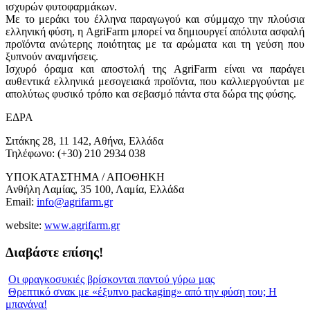
ισχυρών φυτοφαρμάκων.
Με το μεράκι του έλληνα παραγωγού και σύμμαχο την πλούσια
ελληνική φύση, η AgriFarm μπορεί να δημιουργεί απόλυτα ασφαλή
προϊόντα ανώτερης ποιότητας με τα αρώματα και τη γεύση που
ξυπνούν αναμνήσεις.
Ισχυρό όραμα και αποστολή της AgriFarm είναι να παράγει
αυθεντικά ελληνικά μεσογειακά προϊόντα, που καλλιεργούνται με
απολύτως φυσικό τρόπο και σεβασμό πάντα στα δώρα της φύσης.
ΕΔΡΑ
Σιτάκης 28, 11 142, Αθήνα, Ελλάδα
Τηλέφωνο: (+30) 210 2934 038
ΥΠΟΚΑΤΑΣΤΗΜΑ / ΑΠΟΘΗΚΗ
Ανθήλη Λαμίας, 35 100, Λαμία, Ελλάδα
Email:
info@agrifarm.gr
website:
www.agrifarm.gr
Διαβάστε επίσης!
Οι φραγκοσυκιές βρίσκονται παντού γύρω μας
Θρεπτικό σνακ με «έξυπνο packaging» από την φύση του; Η
μπανάνα!