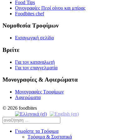
Food Tips
Οινογραφίες Περί οίνου και μπίρας
Foodbites chef
Νομοθεσία Τροφίμων
Εισαγωγική σελίδα
Βρείτε
Για τον καταναλωτή
Για τον επαγγελματία
Μονογραφίες & Αφιερώματα
Μονογραφίες Τροφίμων
Αφιερώματα
© 2026 foodbites
Γνωρίστε τα Τρόφιμα
Τρόφιμα & Συστατικά