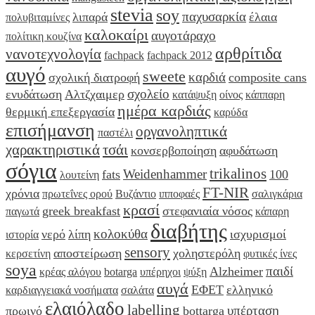
stevia
soy
παχυσαρκία
λιπαρά
έλαια
πολυβιταμίνες
καλοκαίρι
αυγοτάραχο
πολίτικη κουζίνα
αρθρίτιδα
νανοτεχνολογία
fachpack
fachpack 2012
αυγό
sweete
καρδιά
σχολική διατροφή
composite cans
σχολείο
ενυδάτωση
Αλτζχαιμερ
κατάψυξη
οίνος
κάππαρη
ημέρα καρδιάς
θερμική επεξεργασία
καρύδα
επισήμανση
οργανοληπτικά
παστέλι
χαρακτηριστικά
τσάι
κονσερβοποίηση
αφυδάτωση
σόγια
trikalinos
Weidenhammer
fats
100
λουτείνη
FT-NIR
χρόνια
πρωτεΐνες ορού
Βυζάντιο
ιπποφαές
σαλιγκάρια
κρασί
greek breakfast
στεφανιαία νόσος
παγωτά
κάπαρη
διαβήτης
κολοκύθα
νερό
λίπη
ισχυρισμοί
ιστορία
sensory
αποστείρωση
χοληστερόλη
κερσετίνη
φυτικές ίνες
soya
παιδί
Alzheimer
κρέας αλόγου
botarga
υπέρηχοι
ψύξη
αυγά
ΕΦΕΤ
ελληνικό
καρδιαγγειακά νοσήματα
σαλάτα
ελαιόλαδο
labelling
υπέρταση
πρωινό
bottarga