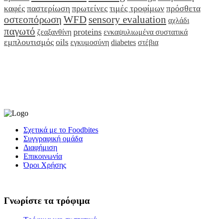
καφές
παστερίωση
πρωτείνες
τιμές τροφίμων
πρόσθετα
οστεοπόρωση
WFD
sensory evaluation
αχλάδι
παγωτό
proteins
ζεαξανθίνη
ενκαψυλιωμένα συστατικά
εμπλουτισμός
oils
εγκυμοσύνη
diabetes
στέβια
Σχετικά με το Foodbites
Συγγραφική ομάδα
Διαφήμιση
Επικοινωνία
Όροι Χρήσης
Γνωρίστε τα τρόφιμα