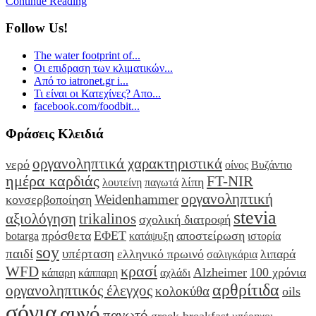
Continue Reading
Follow Us!
The water footprint of...
Οι επιδραση των κλιματικών...
Από το iatronet.gr i...
Τι είναι οι Κατεχίνες? Απο...
facebook.com/foodbit...
Φράσεις Κλειδιά
οργανοληπτικά χαρακτηριστικά
νερό
οίνος
Βυζάντιο
ημέρα καρδιάς
FT-NIR
λίπη
λουτείνη
παγωτά
οργανοληπτική
Weidenhammer
κονσερβοποίηση
stevia
αξιολόγηση
trikalinos
σχολική διατροφή
πρόσθετα
ΕΦΕΤ
αποστείρωση
botarga
κατάψυξη
ιστορία
soy
παιδί
υπέρταση
ελληνικό πρωινό
λιπαρά
σαλιγκάρια
κρασί
WFD
Alzheimer
100 χρόνια
κάπαρη
κάππαρη
αχλάδι
αρθρίτιδα
οργανοληπτικός έλεγχος
κολοκύθα
oils
σόγια
αυγό
παγωτό
greek breakfast