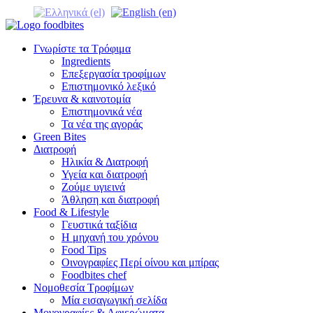
Γνωρίστε τα Τρόφιμα
Ingredients
Επεξεργασία τροφίμων
Επιστημονικό λεξικό
Έρευνα & καινοτομία
Επιστημονικά νέα
Τα νέα της αγοράς
Green Bites
Διατροφή
Ηλικία & Διατροφή
Υγεία και διατροφή
Ζούμε υγιεινά
Άθληση και διατροφή
Food & Lifestyle
Γευστικά ταξίδια
Η μηχανή του χρόνου
Food Tips
Οινογραφίες Περί οίνου και μπίρας
Foodbites chef
Νομοθεσία Τροφίμων
Μία εισαγωγική σελίδα
Μονογραφίες & Αφιερώματα