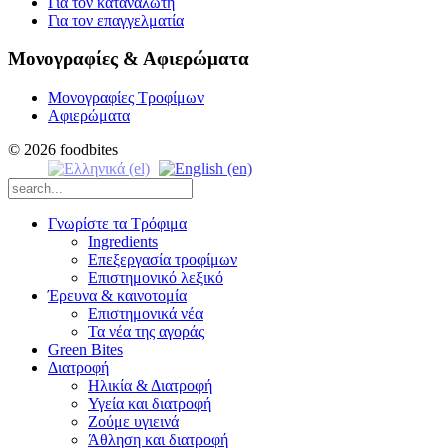
Για τον καταναλωτή
Για τον επαγγελματία
Μονογραφίες & Αφιερώματα
Μονογραφίες Τροφίμων
Αφιερώματα
© 2026 foodbites
Γνωρίστε τα Τρόφιμα
Ingredients
Επεξεργασία τροφίμων
Επιστημονικό λεξικό
Έρευνα & καινοτομία
Επιστημονικά νέα
Τα νέα της αγοράς
Green Bites
Διατροφή
Ηλικία & Διατροφή
Υγεία και διατροφή
Ζούμε υγιεινά
Άθληση και διατροφή