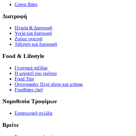
Green Bites
Διατροφή
Ηλικία & Διατροφή
Υγεία και διατροφή
Ζούμε υγιεινά
Άθληση και διατροφή
Food & Lifestyle
Γευστικά ταξίδια
Η μηχανή του χρόνου
Food Tips
Οινογραφίες Περί οίνου και μπίρας
Foodbites chef
Νομοθεσία Τροφίμων
Εισαγωγική σελίδα
Βρείτε