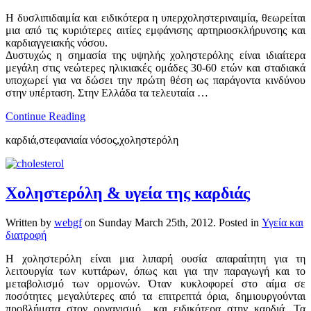
Η δυσλιπιδαιμία και ειδικότερα η υπερχοληστεριναιμία, θεωρείται
μια από τις κυριότερες αιτίες εμφάνισης αρτηριοσκλήρυνσης και
καρδιαγγειακής νόσου.
Δυστυχώς η σημασία της υψηλής χοληστερόλης είναι ιδιαίτερα
μεγάλη στις νεώτερες ηλικιακές ομάδες 30-60 ετών και σταδιακά
υποχωρεί για να δώσει την πρώτη θέση ως παράγοντα κινδύνου
στην υπέρταση. Στην Ελλάδα τα τελευταία …
Continue Reading
καρδιά,στεφανιαία νόσος,χοληστερόλη
Χοληστερόλη & υγεία της καρδιάς
Written by
webgf
on
Sunday March 25th, 2012
. Posted in
Υγεία και
διατροφή
Η χοληστερόλη είναι μια λιπαρή ουσία απαραίτητη για τη
λειτουργία των κυττάρων, όπως και για την παραγωγή και το
μεταβολισμό των ορμονών. Όταν κυκλοφορεί στο αίμα σε
ποσότητες μεγαλύτερες από τα επιτρεπτά όρια, δημιουργούνται
προβλήματα στον οργανισμό και ειδικότερα στην καρδιά. Τα