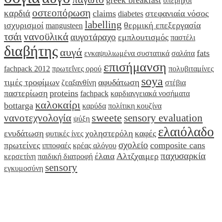
υπέρηχοι
οστεοπόρωση
καρδιά
claims
στεφανιαία νόσος
diabetes
labelling
ισχυρισμοί
θερμική επεξεργασία
mangusteen
τσάι
νανοϋλικά
αυγοτάραχο
εμπλουτισμός
παστέλι
διαβήτης
αυγά
fats
ενκαψυλιωμένα συστατικά
σαλάτα
επισήμανση
fachpack 2012
πρωτεΐνες ορού
πολυβιταμίνες
soya
τιμές τροφίμων
αφυδάτωση
ζεαξανθίνη
στέβια
παστερίωση
proteins
fachpack
καρδιαγγειακά νοσήματα
καλοκαίρι
bottarga
καρύδα
πολίτικη κουζίνα
sweete
νανοτεχνολογία
sensory evaluation
ψύξη
ελαιόλαδο
ενυδάτωση
χοληστερόλη
καφές
φυτικές ίνες
σχολείο
πρωτείνες
composite cans
ιπποφαές
κρέας αλόγου
παχυσαρκία
έλαια
Αλτζχαιμερ
κερσετίνη
παιδική διατροφή
sensory
εγκυμοσύνη