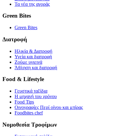
Τα νέα της αγοράς
Green Bites
Green Bites
Διατροφή
Ηλικία & Διατροφή
Υγεία και διατροφή
Ζούμε υγιεινά
Άθληση και διατροφή
Food & Lifestyle
Γευστικά ταξίδια
Η μηχανή του χρόνου
Food Tips
Οινογραφίες Περί οίνου και μπίρας
Foodbites chef
Νομοθεσία Τροφίμων