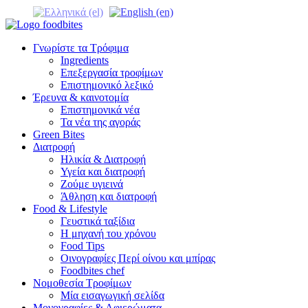
Γνωρίστε τα Τρόφιμα
Ingredients
Επεξεργασία τροφίμων
Επιστημονικό λεξικό
Έρευνα & καινοτομία
Επιστημονικά νέα
Τα νέα της αγοράς
Green Bites
Διατροφή
Ηλικία & Διατροφή
Υγεία και διατροφή
Ζούμε υγιεινά
Άθληση και διατροφή
Food & Lifestyle
Γευστικά ταξίδια
Η μηχανή του χρόνου
Food Tips
Οινογραφίες Περί οίνου και μπίρας
Foodbites chef
Νομοθεσία Τροφίμων
Μία εισαγωγική σελίδα
Μονογραφίες & Αφιερώματα