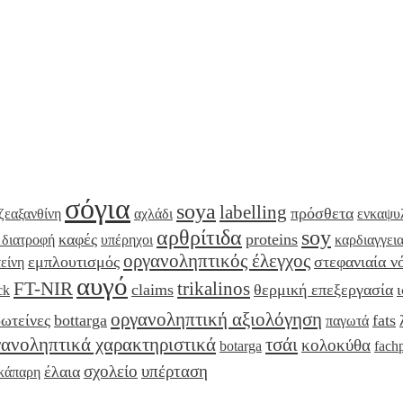
σόγια
soya
labelling
πρόσθετα
ζεαξανθίνη
αχλάδι
ενκαψυ
αρθρίτιδα
soy
καφές
proteins
 διατροφή
υπέρηχοι
καρδιαγγει
οργανοληπτικός έλεγχος
εμπλουτισμός
στεφανιαία ν
είνη
αυγό
FT-NIR
trikalinos
claims
θερμική επεξεργασία
ck
οργανοληπτική αξιολόγηση
ωτείνες
bottarga
fats
παγωτά
ανοληπτικά χαρακτηριστικά
τσάι
κολοκύθα
botarga
fach
σχολείο
υπέρταση
έλαια
κάπαρη