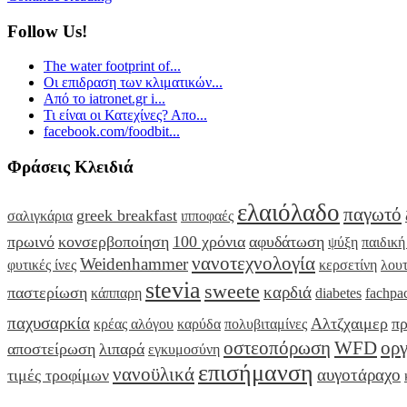
Follow Us!
The water footprint of...
Οι επιδραση των κλιματικών...
Από το iatronet.gr i...
Τι είναι οι Κατεχίνες? Απο...
facebook.com/foodbit...
Φράσεις Κλειδιά
ελαιόλαδο
παγωτό
greek breakfast
σαλιγκάρια
ιπποφαές
πρωινό
κονσερβοποίηση
100 χρόνια
αφυδάτωση
ψύξη
παιδική
νανοτεχνολογία
Weidenhammer
φυτικές ίνες
κερσετίνη
λουτ
stevia
sweete
καρδιά
παστερίωση
κάππαρη
diabetes
fachpa
παχυσαρκία
Αλτζχαιμερ
πρ
κρέας αλόγου
καρύδα
πολυβιταμίνες
οστεοπόρωση
WFD
οργ
αποστείρωση
λιπαρά
εγκυμοσύνη
επισήμανση
νανοϋλικά
αυγοτάραχο
τιμές τροφίμων