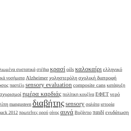
κρασί
καλοκαίρι
oils
ελληνικό
λιωμένα συστατικά
στέβια
Alzheimer
χοληστερόλη
σχολική διατροφή
ακά νοσήματα
sensory evaluation
όσος
composite cans
παστέλι
κατάψυξη
ημέρα καρδιάς
ισχυρισμοί
ΕΦΕΤ
νερό
πολίτικη κουζίνα
διαβήτης
sensory
λίπη
mangusteen
σαλάτα
ιστορία
αυγά
παιδί
ενυδάτωση
pack 2012
πρωτεΐνες ορού
οίνος
Βυζάντιο