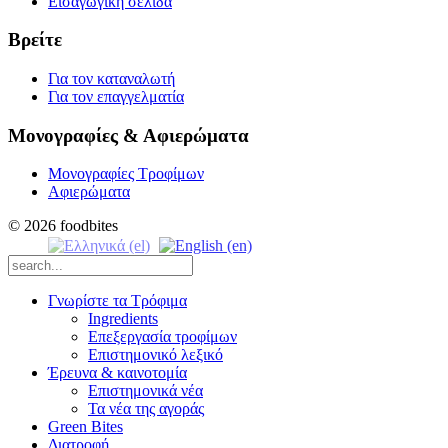
Εισαγωγική σελίδα
Βρείτε
Για τον καταναλωτή
Για τον επαγγελματία
Μονογραφίες & Αφιερώματα
Μονογραφίες Τροφίμων
Αφιερώματα
© 2026 foodbites
Γνωρίστε τα Τρόφιμα
Ingredients
Επεξεργασία τροφίμων
Επιστημονικό λεξικό
Έρευνα & καινοτομία
Επιστημονικά νέα
Τα νέα της αγοράς
Green Bites
Διατροφή