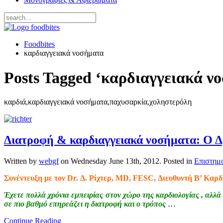
Foodbites
καρδιαγγειακά νοσήματα
Posts Tagged ‘καρδιαγγειακά ν
καρδιά,καρδιαγγειακά νοσήματα,παχυσαρκία,χοληστερόλη
Διατροφή & καρδιαγγειακά νοσήματα: Ο Δρ.
Written by
webgf
on
Wednesday June 13th, 2012
. Posted in
Επιστημο
Συνέντευξη με τον Dr. Δ. Ρίχτερ, MD, FESC, Διευθυντή Β’ Κα
Έχετε πολλά χρόνια εμπειρίας στον χώρο της καρδιολογίας , αλλ
σε πιο βαθμό επηρεάζει η διατροφή και ο τρόπος
…
Continue Reading