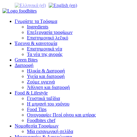
Γνωρίστε τα Τρόφιμα
Ingredients
Επεξεργασία τροφίμων
Επιστημονικό λεξικό
Έρευνα & καινοτομία
Επιστημονικά νέα
Τα νέα της αγοράς
Green Bites
Διατροφή
Ηλικία & Διατροφή
Υγεία και διατροφή
Ζούμε υγιεινά
Άθληση και διατροφή
Food & Lifestyle
Γευστικά ταξίδια
Η μηχανή του χρόνου
Food Tips
Οινογραφίες Περί οίνου και μπίρας
Foodbites chef
Νομοθεσία Τροφίμων
Μία εισαγωγική σελίδα
Μονογραφίες & Αφιερώματα