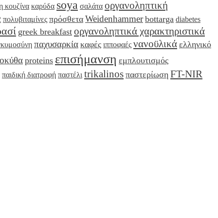
soya
οργανοληπτική
η κουζίνα
καρύδα
σαλάτα
Weidenhammer
πρόσθετα
bottarga
2
πολυβιταμίνες
diabetes
ρασί
οργανοληπτικά χαρακτηριστικά
greek breakfast
νανοϋλικά
παχυσαρκία
καφές
ελληνικό
γκυμοσύνη
ιπποφαές
επισήμανση
οκύθα
proteins
εμπλουτισμός
trikalinos
FT-NIR
παστερίωση
παιδική διατροφή
παστέλι