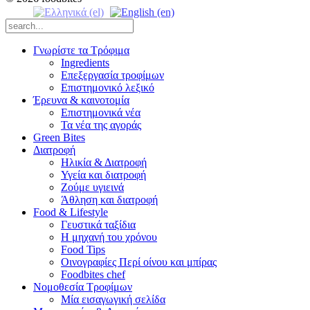
Γνωρίστε τα Τρόφιμα
Ingredients
Επεξεργασία τροφίμων
Επιστημονικό λεξικό
Έρευνα & καινοτομία
Επιστημονικά νέα
Τα νέα της αγοράς
Green Bites
Διατροφή
Ηλικία & Διατροφή
Υγεία και διατροφή
Ζούμε υγιεινά
Άθληση και διατροφή
Food & Lifestyle
Γευστικά ταξίδια
Η μηχανή του χρόνου
Food Tips
Οινογραφίες Περί οίνου και μπίρας
Foodbites chef
Νομοθεσία Τροφίμων
Μία εισαγωγική σελίδα