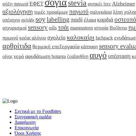
σόγια
stevia
ΕΦΕΤ
Alzheimer
ψύξη
παγωτά
φυτικές ίνες
αξιολόγηση
παγωτό
τιμές τροφίμων
λίπη
χολη
σαλιγκάρια
soy
labelling
οστεοπ
παιδί
καρδιά
έλαια
υπέρηχοι
αχλάδι
ημ
sensory
τσάι
ισχυρισμοί
oils
mangusteen
ιστορία
Βυζάντιο
καλοκαίρι
σχολείο
πρωινό
ενυδάτωσ
κρέας αλόγου
fachpack
αρθρίτιδα
sensory evalu
θερμική επεξεργασία
κάππαρη
αυγό
υπέρταση
νερό
αφυδάτωση
κ
οίνος
botarga
ζεαξανθίνη
Σχετικά με το Foodbites
Συγγραφική ομάδα
Διαφήμιση
Επικοινωνία
Όροι Χρήσης