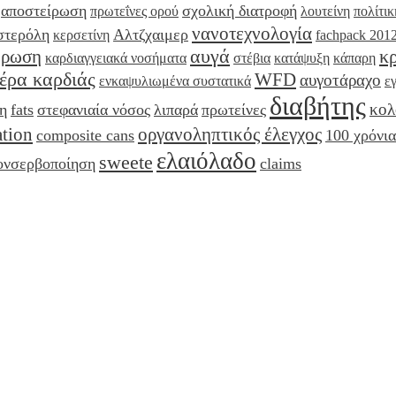
αποστείρωση
σχολική διατροφή
πρωτεΐνες ορού
λουτείνη
πολίτικ
νανοτεχνολογία
στερόλη
Αλτζχαιμερ
κερσετίνη
fachpack 201
αυγά
κ
όρωση
καρδιαγγειακά νοσήματα
στέβια
κατάψυξη
κάπαρη
έρα καρδιάς
WFD
αυγοτάραχο
ενκαψυλιωμένα συστατικά
ε
διαβήτης
κολ
η
fats
στεφανιαία νόσος
λιπαρά
πρωτείνες
ation
οργανοληπτικός έλεγχος
composite cans
100 χρόνια
ελαιόλαδο
sweete
ονσερβοποίηση
claims