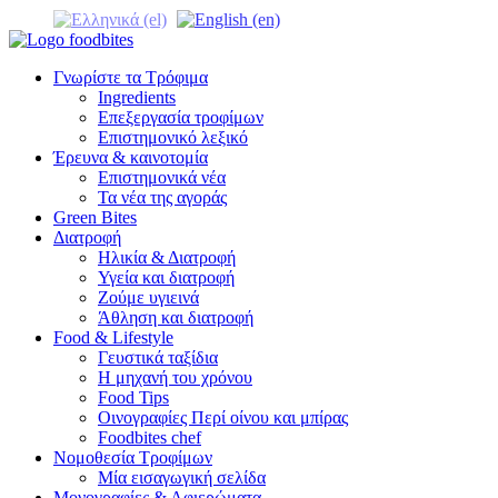
Γνωρίστε τα Τρόφιμα
Ingredients
Επεξεργασία τροφίμων
Επιστημονικό λεξικό
Έρευνα & καινοτομία
Επιστημονικά νέα
Τα νέα της αγοράς
Green Bites
Διατροφή
Ηλικία & Διατροφή
Υγεία και διατροφή
Ζούμε υγιεινά
Άθληση και διατροφή
Food & Lifestyle
Γευστικά ταξίδια
Η μηχανή του χρόνου
Food Tips
Οινογραφίες Περί οίνου και μπίρας
Foodbites chef
Νομοθεσία Τροφίμων
Μία εισαγωγική σελίδα
Μονογραφίες & Αφιερώματα