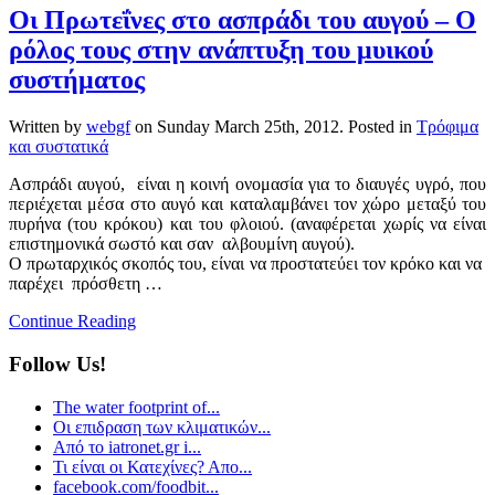
Οι Πρωτεΐνες στο ασπράδι του αυγού – Ο
ρόλος τους στην ανάπτυξη του μυικού
συστήματος
Written by
webgf
on
Sunday March 25th, 2012
. Posted in
Τρόφιμα
και συστατικά
Ασπράδι αυγού, είναι η κοινή ονομασία για το διαυγές υγρό, που
περιέχεται μέσα στο αυγό και καταλαμβάνει τον χώρο μεταξύ του
πυρήνα (του κρόκου) και του φλοιού. (αναφέρεται χωρίς να είναι
επιστημονικά σωστό και σαν αλβουμίνη αυγού).
Ο πρωταρχικός σκοπός του, είναι να προστατεύει τον κρόκο και να
παρέχει πρόσθετη …
Continue Reading
Follow Us!
The water footprint of...
Οι επιδραση των κλιματικών...
Από το iatronet.gr i...
Τι είναι οι Κατεχίνες? Απο...
facebook.com/foodbit...