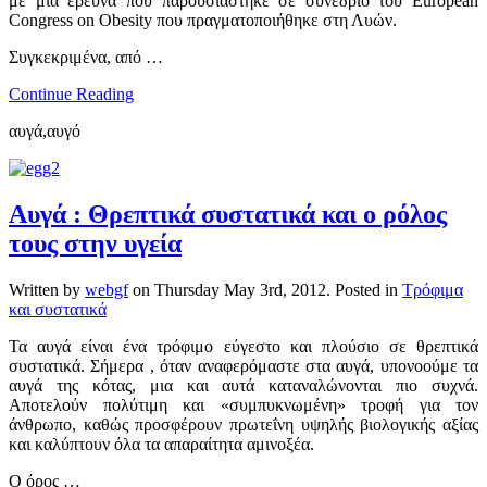
με μια έρευνα που παρουσιάστηκε σε συνέδριο του European
Congress on Obesity που πραγματοποιήθηκε στη Λυών.
Συγκεκριμένα, από …
Continue Reading
αυγά,αυγό
Αυγά : Θρεπτικά συστατικά και ο ρόλος
τους στην υγεία
Written by
webgf
on
Thursday May 3rd, 2012
. Posted in
Τρόφιμα
και συστατικά
Τα αυγά είναι ένα τρόφιμο εύγεστο και πλούσιο σε θρεπτικά
συστατικά. Σήμερα , όταν αναφερόμαστε στα αυγά, υπονοούμε τα
αυγά της κότας, μια και αυτά καταναλώνονται πιο συχνά.
Αποτελούν πολύτιμη και «συμπυκνωμένη» τροφή για τον
άνθρωπο, καθώς προσφέρουν πρωτεΐνη υψηλής βιολογικής αξίας
και καλύπτουν όλα τα απαραίτητα αμινοξέα.
Ο όρος
…