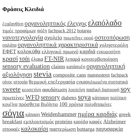
Φράσεις Κλειδιά
ελαιόλαδο
οργανοληπτικός έλεγχος
ζεαξανθίνη
τιμές τροφίμων
ψύξη
fachpack 2012
botarga
νανοτεχνολογία
οστεοπόρωση
σχολείο
πρωτεΐνες ορού
οργανοληπτικά χαρακτηριστικά
χοληστερόλη
σαλάτα
κολοκύθα
καρδιά
ΕΦΕΤ
ελληνικό πρωινό
εγκυμοσύνη
κρασί
τσάι
FT-NIR
έλαια
λιπαρά
κονσερβοποίηση
sensory evaluation
οργανοληπτική
claims
κατάψυξη
stevia
αξιολόγηση
composite cans
mangusteen
fachpack
θερμική επεξεργασία
οίνος
ιστορία
ενκαψυλιωμένα συστατικά
soy
sweete
αφυδάτωση
κερσετίνη
λουτείνη
παιδική διατροφή
soya
WFD
sensory
πρωτείνες
diabetes
κάππαρη
πολίτικη
πρόσθετα
100 χρόνια
κουζίνα
Βυζάντιο
πολυβιταμίνες
σόγια
ημέρα καρδιάς
Weidenhammer
greek
κάπαρη
breakfast
εμπλουτισμός
proteins
καφές
Alzheimer
καρύδα
καλοκαίρι
παχυσαρκία
παστερίωση
bottarga
ιπποφαές