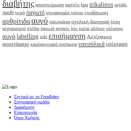
διαβήτης
trikalinos
αποστείρωση
fats
παστέλι
αχλάδι
παγωτό
παιδί
νερό
στεφανιαία νόσος
ενυδάτωση
αυγό
αρθρίτιδα
σχολική διατροφή
λίπη
σαλιγκάρια
ισχυρισμοί
στέβια
παγωτά
φυτικές ίνες
κρέας αλόγου
υπέρηχοι
επισήμανση
αυγά
labelling
oils
Αλτζχαιμερ
νανοϋλικά
αυγοτάραχο
υπέρταση
καρδιαγγειακά νοσήματα
Σχετικά με το Foodbites
Συγγραφική ομάδα
Διαφήμιση
Επικοινωνία
Όροι Χρήσης