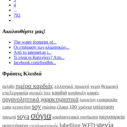
4
...
702
Ακολουθήστε μας!
The water footprint of...
Οι επιδραση των κλιματικών...
Από το iatronet.gr i...
Τι είναι οι Κατεχίνες? Απο...
facebook.com/foodbit...
Φράσεις Κλειδιά
ημέρα καρδιάς
ελληνικό πρωινό
νερό
θερμική
αχλάδι
καρδιά
επεξεργασία
καφές
φυτικές ίνες
κατάψυξη
οργανοληπτικά χαρακτηριστικά
composite
λουτείνη
soy
υπέρταση
cans
έλαια
100 χρόνια
κερσετίνη
σαλάτα
σόγια
soya
παχυσαρκία
παγωτά
καρδιαγγειακά νοσήματα
stevia
labelling
WFD
αυγοτάραχο
εμπλουτισμός