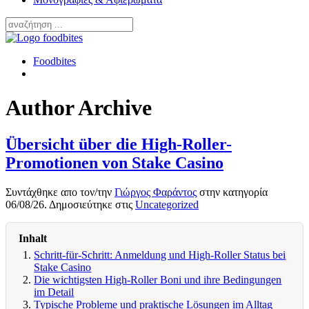
Foodbites
Author Archive
Übersicht über die High-Roller-
Promotionen von Stake Casino
Συντάχθηκε απο τον/την
Γιώργος Φαράντος
στην κατηγορία
06/08/26
. Δημοσιεύτηκε στις
Uncategorized
Inhalt
Schritt-für-Schritt: Anmeldung und High-Roller Status bei
Stake Casino
Die wichtigsten High-Roller Boni und ihre Bedingungen
im Detail
Typische Probleme und praktische Lösungen im Alltag