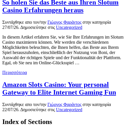
So holen Sie das Beste aus Ihren Slotum
Casino Erfahrungen heraus
Συντάχθηκε απο τον/την
Γιώργος Φαράντος
στην κατηγορία
27/07/26
. Δημοσιεύτηκε στις
Uncategorized
In diesem Artikel erfahren Sie, wie Sie Ihre Erfahrungen im Slotum
Casino maximieren können. Wir werden die verschiedenen
Möglichkeiten beleuchten, die Ihnen helfen, das Beste aus Ihrem
Spiel herauszuholen, einschließlich der Nutzung von Boni, der
Auswahl der richtigen Spiele und der Funktionalität der Plattform.
Egal, ob Sie neu im Online-Glücksspiel …
Περισσότερα
Amazon Slots Casino: Your personal
Gateway to Elite Internet Gaming Fun
Συντάχθηκε απο τον/την
Γιώργος Φαράντος
στην κατηγορία
22/07/26
. Δημοσιεύτηκε στις
Uncategorized
Index of Sections