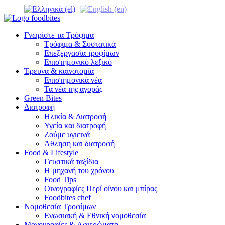
Γνωρίστε τα Τρόφιμα
Τρόφιμα & Συστατικά
Επεξεργασία τροφίμων
Επιστημονικό λεξικό
Έρευνα & καινοτομία
Επιστημονικά νέα
Τα νέα της αγοράς
Green Bites
Διατροφή
Ηλικία & Διατροφή
Υγεία και διατροφή
Ζούμε υγιεινά
Άθληση και διατροφή
Food & Lifestyle
Γευστικά ταξίδια
Η μηχανή του χρόνου
Food Tips
Οινογραφίες Περί οίνου και μπίρας
Foodbites chef
Νομοθεσία Τροφίμων
Ενωσιακή & Εθνική νομοθεσία
Μονογραφίες & Αφιερώματα