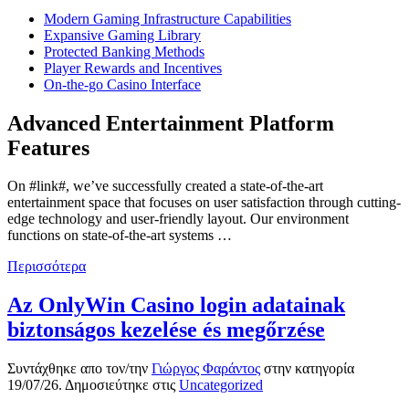
Modern Gaming Infrastructure Capabilities
Expansive Gaming Library
Protected Banking Methods
Player Rewards and Incentives
On-the-go Casino Interface
Advanced Entertainment Platform
Features
On #link#, we’ve successfully created a state-of-the-art
entertainment space that focuses on user satisfaction through cutting-
edge technology and user-friendly layout. Our environment
functions on state-of-the-art systems …
Περισσότερα
Az OnlyWin Casino login adatainak
biztonságos kezelése és megőrzése
Συντάχθηκε απο τον/την
Γιώργος Φαράντος
στην κατηγορία
19/07/26
. Δημοσιεύτηκε στις
Uncategorized