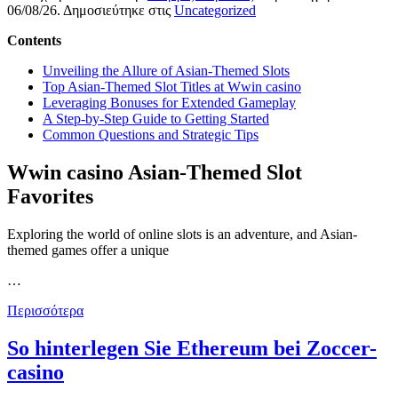
06/08/26
. Δημοσιεύτηκε στις
Uncategorized
Contents
Unveiling the Allure of Asian-Themed Slots
Top Asian-Themed Slot Titles at Wwin casino
Leveraging Bonuses for Extended Gameplay
A Step-by-Step Guide to Getting Started
Common Questions and Strategic Tips
Wwin casino Asian-Themed Slot
Favorites
Exploring the world of online slots is an adventure, and Asian-
themed games offer a unique
…
Περισσότερα
So hinterlegen Sie Ethereum bei Zoccer-
casino