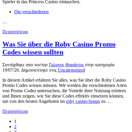
Spieler in das Princess Casino eintauchen.
Die verschiedenen
…
Περισσότερα
Was Sie über die Roby Casino Promo
Codes wissen sollten
Συντάχθηκε απο τον/την
Γιώργος Φαράντος
στην κατηγορία
19/07/26
. Δημοσιεύτηκε στις
Uncategorized
In diesem Artikel erfahren Sie alles, was Sie über die Roby Casino
Promo Codes wissen müssen. Wir werden die verschiedenen Arten
von Promo Codes untersuchen, die Vorteile ihrer Nutzung erörtern
und Ihnen zeigen, wie Sie diese Codes effektiv einsetzen können,
um von den besten Angeboten im
roby casino bonus
zu …
Περισσότερα
1
2
3