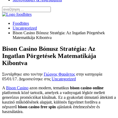
Foodbites
Uncategorized
Bison Casino Bónusz Stratégia: Az Ingatlan Pörgetések
Matematikája Kibontva
Bison Casino Bónusz Stratégia: Az
Ingatlan Pörgetések Matematikája
Kibontva
Συντάχθηκε απο τον/την
Γιώργος Φαράντος
στην κατηγορία
05/01/17
. Δημοσιεύτηκε στις
Uncategorized
A
Bison Casino
azon modern, tematikus
bison casino online
platformok közé tartozik, amelyek a vadnyugati légkör mellett
generózus promóciókat kínálnak. Ez a gyakorlati útmutató áttekinti a
kaszinó működésének alapjait, különös figyelmet fordítva a
népszerű
bison casino free spin
ajánlatok értelmezésére és
használatára.