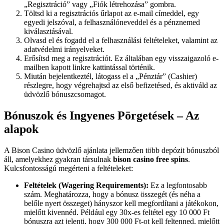
„Regisztráció” vagy „Fiók létrehozása” gombra.
Töltsd ki a regisztrációs űrlapot az e-mail címeddel, egy
egyedi jelszóval, a felhasználóneveddel és a pénznemed
kiválasztásával.
Olvasd el és fogadd el a felhasználási feltételeket, valamint az
adatvédelmi irányelveket.
Erősítsd meg a regisztrációt. Ez általában egy visszaigazoló e-
mailben kapott linkre kattintással történik.
Miután bejelentkeztél, látogass el a „Pénztár” (Cashier)
részlegre, hogy végrehajtsd az első befizetésed, és aktiváld az
üdvözlő bónuszcsomagot.
Bónuszok és Ingyenes Pörgetések – Az
alapok
A Bison Casino üdvözlő ajánlata jellemzően több depózit bónuszból
áll, amelyekhez gyakran társulnak
bison casino free spins
.
Kulcsfontosságú megérteni a feltételeket:
Feltételek (Wagering Requirements):
Ez a legfontosabb
szám. Meghatározza, hogy a bónusz összegét (és néha a
belőle nyert összeget) hányszor kell megfordítani a játékokon,
mielőtt kivennéd. Például egy 30x-es feltétel egy 10 000 Ft
bónuszra azt jelenti, hogy 300 000 Ft-ot kell feltenned, mielőtt