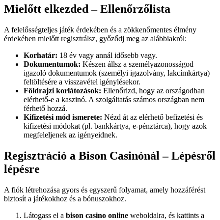
Mielőtt elkezded – Ellenőrzőlista
A felelősségteljes játék érdekében és a zökkenőmentes élmény
érdekében mielőtt regisztrálsz, győződj meg az alábbiakról:
Korhatár:
18 év vagy annál idősebb vagy.
Dokumentumok:
Készen állsz a személyazonosságod
igazoló dokumentumok (személyi igazolvány, lakcímkártya)
feltöltésére a visszavétel igénylésekor.
Földrajzi korlátozások:
Ellenőrizd, hogy az országodban
elérhető-e a kaszinó. A szolgáltatás számos országban nem
férhető hozzá.
Kifizetési mód ismerete:
Nézd át az elérhető befizetési és
kifizetési módokat (pl. bankkártya, e-pénztárca), hogy azok
megfeleljenek az igényeidnek.
Regisztráció a Bison Casinónál – Lépésről
lépésre
A fiók létrehozása gyors és egyszerű folyamat, amely hozzáférést
biztosít a játékokhoz és a bónuszokhoz.
Látogass el a
bison casino online
weboldalra, és kattints a