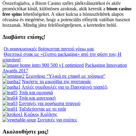
Összefoglalva, a Bison Casino széles játékválasztékot és aktív
promóciókat kínál, különösen azoknak, akik keresik a
bison casino
free spins
lehetőségeket. A siker kulcsa a bónuszfeltétek alapos
olvasása és megértése, hogy a potenciális előnyök valóban hasznot
hozzanak. Mindig játsz felelősségteljesen, a kereteden belül.
Διαβάστε επίσης!
Οι φραγκοσυκιές βρίσκονται παντού γύρω μας
Θρεπτικό σνακ με «έξυπνο packaging» από την φύση του; Η
μπανάνα!
Packaging Innovation
Awards 2017
Σεμινάριο “Υλικά σε επαφή με τρόφιμα”
Νικήστε τα μικρόβια της ψησταριάς
Απλές συμβουλές για το Πασχαλινό τραπέζι
Τσάι και ομορφιά
Τσάι και μαγειρική
Συνταγές για ροφήματα τσαγιού
Ταξιδεύοντας με το τσάι
Κρόκος Κοζάνης
Συνταγές για σούπες
Ακολουθήστε μας!