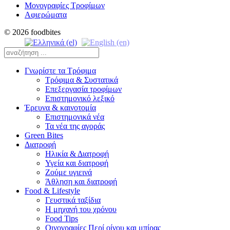
Μονογραφίες Τροφίμων
Αφιερώματα
© 2026 foodbites
Γνωρίστε τα Τρόφιμα
Τρόφιμα & Συστατικά
Επεξεργασία τροφίμων
Επιστημονικό λεξικό
Έρευνα & καινοτομία
Επιστημονικά νέα
Τα νέα της αγοράς
Green Bites
Διατροφή
Ηλικία & Διατροφή
Υγεία και διατροφή
Ζούμε υγιεινά
Άθληση και διατροφή
Food & Lifestyle
Γευστικά ταξίδια
Η μηχανή του χρόνου
Food Tips
Οινογραφίες Περί οίνου και μπίρας