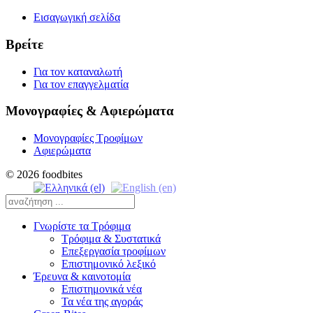
Εισαγωγική σελίδα
Βρείτε
Για τον καταναλωτή
Για τον επαγγελματία
Μονογραφίες & Αφιερώματα
Μονογραφίες Τροφίμων
Αφιερώματα
© 2026 foodbites
Γνωρίστε τα Τρόφιμα
Τρόφιμα & Συστατικά
Επεξεργασία τροφίμων
Επιστημονικό λεξικό
Έρευνα & καινοτομία
Επιστημονικά νέα
Τα νέα της αγοράς