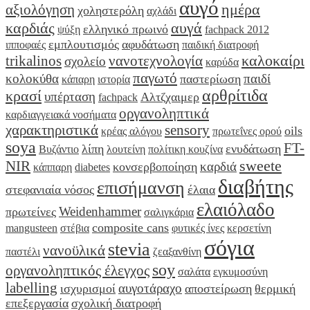
αυγό
ημέρα
αξιολόγηση
χοληστερόλη
αχλάδι
καρδιάς
αυγά
ελληνικό πρωινό
ψύξη
fachpack 2012
εμπλουτισμός
αφυδάτωση
ιπποφαές
παιδική διατροφή
καλοκαίρι
trikalinos
νανοτεχνολογία
σχολείο
καρύδα
παγωτό
κολοκύθα
παιδί
παστερίωση
κάπαρη
ιστορία
αρθρίτιδα
κρασί
υπέρταση
Αλτζχαιμερ
fachpack
οργανοληπτικά
καρδιαγγειακά νοσήματα
χαρακτηριστικά
sensory
oils
κρέας αλόγου
πρωτεΐνες ορού
soya
FT-
λίπη
ενυδάτωση
Βυζάντιο
λουτείνη
πολίτικη κουζίνα
sweete
NIR
καρδιά
κονσερβοποίηση
κάππαρη
diabetes
διαβήτης
επισήμανση
στεφανιαία νόσος
έλαια
ελαιόλαδο
Weidenhammer
πρωτείνες
σαλιγκάρια
composite cans
mangusteen
στέβια
φυτικές ίνες
κερσετίνη
σόγια
stevia
νανοϋλικά
παστέλι
ζεαξανθίνη
soy
οργανοληπτικός έλεγχος
σαλάτα
εγκυμοσύνη
labelling
αυγοτάραχο
ισχυρισμοί
αποστείρωση
θερμική
επεξεργασία
σχολική διατροφή