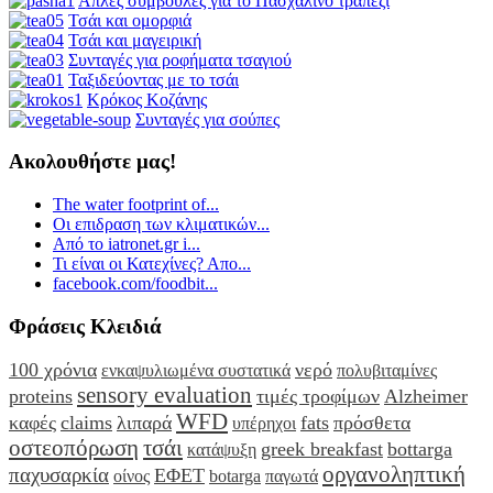
Απλές συμβουλές για το Πασχαλινό τραπέζι
Τσάι και ομορφιά
Τσάι και μαγειρική
Συνταγές για ροφήματα τσαγιού
Ταξιδεύοντας με το τσάι
Κρόκος Κοζάνης
Συνταγές για σούπες
Ακολουθήστε μας!
The water footprint of...
Οι επιδραση των κλιματικών...
Από το iatronet.gr i...
Τι είναι οι Κατεχίνες? Απο...
facebook.com/foodbit...
Φράσεις Κλειδιά
100 χρόνια
νερό
ενκαψυλιωμένα συστατικά
πολυβιταμίνες
sensory evaluation
proteins
τιμές τροφίμων
Alzheimer
WFD
καφές
claims
λιπαρά
fats
πρόσθετα
υπέρηχοι
οστεοπόρωση
τσάι
greek breakfast
bottarga
κατάψυξη
οργανοληπτική
παχυσαρκία
ΕΦΕΤ
οίνος
botarga
παγωτά