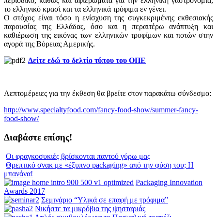
περιοδικό, καθώς και αφιερώματα για την ελληνική γαστρονομία,
το ελληνικό κρασί και τα ελληνικά τρόφιμα εν γένει.
Ο στόχος είναι τόσο η ενίσχυση της συγκεκριμένης εκθεσιακής
παρουσίας της Ελλάδας, όσο και η περαιτέρω ανάπτυξη και
καθιέρωση της εικόνας των ελληνικών τροφίμων και ποτών στην
αγορά της Βόρειας Αμερικής.
Δείτε εδώ το δελτίο τύπου του ΟΠΕ
Λεπτομέρειες για την έκθεση θα βρείτε στον παρακάτω σύνδεσμο:
http://www.specialtyfood.com/fancy-food-show/summer-fancy-
food-show/
Διαβάστε επίσης!
Οι φραγκοσυκιές βρίσκονται παντού γύρω μας
Θρεπτικό σνακ με «έξυπνο packaging» από την φύση του; Η
μπανάνα!
Packaging Innovation
Awards 2017
Σεμινάριο “Υλικά σε επαφή με τρόφιμα”
Νικήστε τα μικρόβια της ψησταριάς