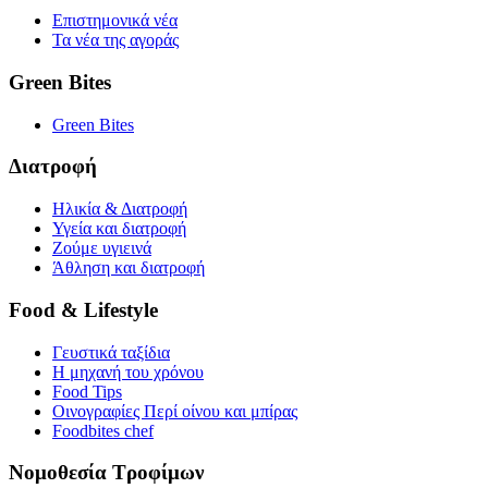
Επιστημονικά νέα
Τα νέα της αγοράς
Green Bites
Green Bites
Διατροφή
Ηλικία & Διατροφή
Υγεία και διατροφή
Ζούμε υγιεινά
Άθληση και διατροφή
Food & Lifestyle
Γευστικά ταξίδια
Η μηχανή του χρόνου
Food Tips
Οινογραφίες Περί οίνου και μπίρας
Foodbites chef
Νομοθεσία Τροφίμων