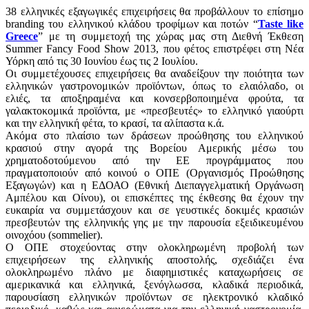
38 ελληνικές εξαγωγικές επιχειρήσεις θα προβάλλουν το επίσημο
branding του ελληνικού κλάδου τροφίμων και ποτών “
Taste like
Greece
” με τη συμμετοχή της χώρας μας στη Διεθνή Έκθεση
Summer Fancy Food Show 2013, που φέτος επιστρέφει στη Νέα
Υόρκη από τις 30 Ιουνίου έως τις 2 Ιουλίου.
Οι συμμετέχουσες επιχειρήσεις θα αναδείξουν την ποιότητα των
ελληνικών γαστρονομικών προϊόντων, όπως το ελαιόλαδο, οι
ελιές, τα αποξηραμένα και κονσερβοποιημένα φρούτα, τα
γαλακτοκομικά προϊόντα, με «πρεσβευτές» το ελληνικό γιαούρτι
και την ελληνική φέτα, το κρασί, τα αλίπαστα κ.ά.
Ακόμα στο πλαίσιο των δράσεων προώθησης του ελληνικού
κρασιού στην αγορά της Βορείου Αμερικής μέσω του
χρηματοδοτούμενου από την ΕΕ προγράμματος που
πραγματοποιούν από κοινού ο ΟΠΕ (Οργανισμός Προώθησης
Εξαγωγών) και η ΕΔΟΑΟ (Εθνική Διεπαγγελματική Οργάνωση
Αμπέλου και Οίνου), οι επισκέπτες της έκθεσης θα έχουν την
ευκαιρία να συμμετάσχουν και σε γευστικές δοκιμές κρασιών
πρεσβευτών της ελληνικής γης με την παρουσία εξειδικευμένου
οινοχόου (sommelier).
Ο ΟΠΕ στοχεύοντας στην ολοκληρωμένη προβολή των
επιχειρήσεων της ελληνικής αποστολής, σχεδιάζει ένα
ολοκληρωμένο πλάνο με διαφημιστικές καταχωρήσεις σε
αμερικανικά και ελληνικά, ξενόγλωσσα, κλαδικά περιοδικά,
παρουσίαση ελληνικών προϊόντων σε ηλεκτρονικό κλαδικό