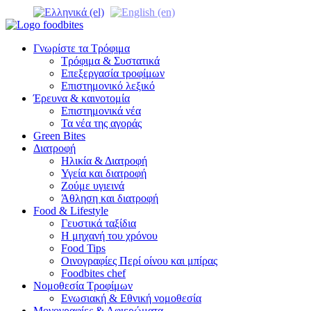
Γνωρίστε τα Τρόφιμα
Τρόφιμα & Συστατικά
Επεξεργασία τροφίμων
Επιστημονικό λεξικό
Έρευνα & καινοτομία
Επιστημονικά νέα
Τα νέα της αγοράς
Green Bites
Διατροφή
Ηλικία & Διατροφή
Υγεία και διατροφή
Ζούμε υγιεινά
Άθληση και διατροφή
Food & Lifestyle
Γευστικά ταξίδια
Η μηχανή του χρόνου
Food Tips
Οινογραφίες Περί οίνου και μπίρας
Foodbites chef
Νομοθεσία Τροφίμων
Ενωσιακή & Εθνική νομοθεσία
Μονογραφίες & Αφιερώματα