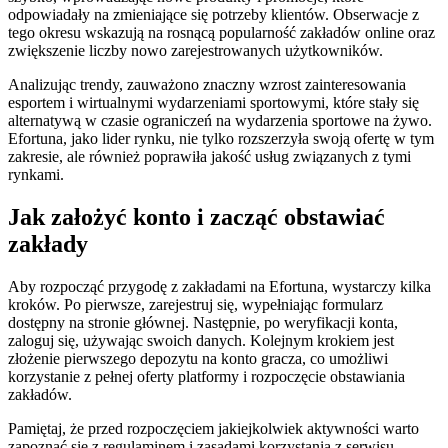
odpowiadały na zmieniające się potrzeby klientów. Obserwacje z
tego okresu wskazują na rosnącą popularność zakładów online oraz
zwiększenie liczby nowo zarejestrowanych użytkowników.
Analizując trendy, zauważono znaczny wzrost zainteresowania
esportem i wirtualnymi wydarzeniami sportowymi, które stały się
alternatywą w czasie ograniczeń na wydarzenia sportowe na żywo.
Efortuna, jako lider rynku, nie tylko rozszerzyła swoją ofertę w tym
zakresie, ale również poprawiła jakość usług związanych z tymi
rynkami.
Jak założyć konto i zacząć obstawiać
zakłady
Aby rozpocząć przygodę z zakładami na Efortuna, wystarczy kilka
kroków. Po pierwsze, zarejestruj się, wypełniając formularz
dostępny na stronie głównej. Następnie, po weryfikacji konta,
zaloguj się, używając swoich danych. Kolejnym krokiem jest
złożenie pierwszego depozytu na konto gracza, co umożliwi
korzystanie z pełnej oferty platformy i rozpoczęcie obstawiania
zakładów.
Pamiętaj, że przed rozpoczęciem jakiejkolwiek aktywności warto
zapoznać się z regulaminem i zasadami korzystania z serwisu.