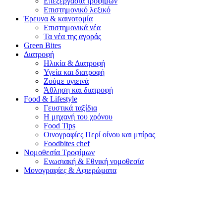
Επεξεργασία τροφίμων
Επιστημονικό λεξικό
Έρευνα & καινοτομία
Επιστημονικά νέα
Τα νέα της αγοράς
Green Bites
Διατροφή
Ηλικία & Διατροφή
Υγεία και διατροφή
Ζούμε υγιεινά
Άθληση και διατροφή
Food & Lifestyle
Γευστικά ταξίδια
Η μηχανή του χρόνου
Food Tips
Οινογραφίες Περί οίνου και μπίρας
Foodbites chef
Νομοθεσία Τροφίμων
Ενωσιακή & Εθνική νομοθεσία
Μονογραφίες & Αφιερώματα