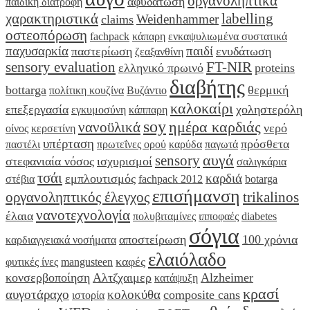
οργανοληπτικά
αφυδάτωση
παιδική διατροφή
χαρακτηριστικά
labelling
Weidenhammer
claims
οστεοπόρωση
fachpack
κάπαρη
ενκαψυλιωμένα συστατικά
παχυσαρκία
παιδί
παστερίωση
ενυδάτωση
ζεαξανθίνη
sensory evaluation
FT-NIR
ελληνικό πρωινό
proteins
διαβήτης
bottarga
θερμική
πολίτικη κουζίνα
Βυζάντιο
καλοκαίρι
επεξεργασία
χοληστερόλη
εγκυμοσύνη
κάππαρη
soy
ημέρα καρδιάς
νανοϋλικά
νερό
οίνος
κερσετίνη
υπέρταση
πρόσθετα
παστέλι
πρωτεΐνες ορού
καρύδα
παγωτά
αυγά
sensory
στεφανιαία νόσος
ισχυρισμοί
σαλιγκάρια
τσάι
καρδιά
εμπλουτισμός
στέβια
fachpack 2012
botarga
επισήμανση
οργανοληπτικός έλεγχος
trikalinos
νανοτεχνολογία
έλαια
πολυβιταμίνες
ιπποφαές
diabetes
σόγια
αποστείρωση
100 χρόνια
καρδιαγγειακά νοσήματα
ελαιόλαδο
καφές
φυτικές ίνες
mangusteen
κονσερβοποίηση
Αλτζχαιμερ
Alzheimer
κατάψυξη
κρασί
αυγοτάραχο
κολοκύθα
composite cans
ιστορία