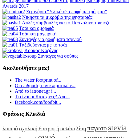
Packaging Innovation
Awards 2017
Σεμινάριο “Υλικά σε επαφή με τρόφιμα”
Νικήστε τα μικρόβια της ψησταριάς
Απλές συμβουλές για το Πασχαλινό τραπέζι
Τσάι και ομορφιά
Τσάι και μαγειρική
Συνταγές για ροφήματα τσαγιού
Ταξιδεύοντας με το τσάι
Κρόκος Κοζάνης
Συνταγές για σούπες
Ακολουθήστε μας!
The water footprint of...
Οι επιδραση των κλιματικών...
Από το iatronet.gr i...
Τι είναι οι Κατεχίνες? Απο...
facebook.com/foodbit...
Φράσεις Κλειδιά
stevia
παγωτό
λιπαρά
σχολική διατροφή
λίπη
σαλάτα
αυγό