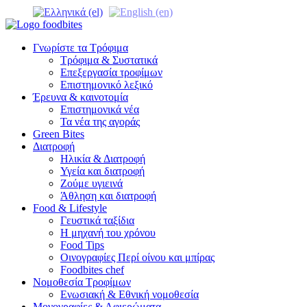
Γνωρίστε τα Τρόφιμα
Τρόφιμα & Συστατικά
Επεξεργασία τροφίμων
Επιστημονικό λεξικό
Έρευνα & καινοτομία
Επιστημονικά νέα
Τα νέα της αγοράς
Green Bites
Διατροφή
Ηλικία & Διατροφή
Υγεία και διατροφή
Ζούμε υγιεινά
Άθληση και διατροφή
Food & Lifestyle
Γευστικά ταξίδια
Η μηχανή του χρόνου
Food Tips
Οινογραφίες Περί οίνου και μπίρας
Foodbites chef
Νομοθεσία Τροφίμων
Ενωσιακή & Εθνική νομοθεσία
Μονογραφίες & Αφιερώματα