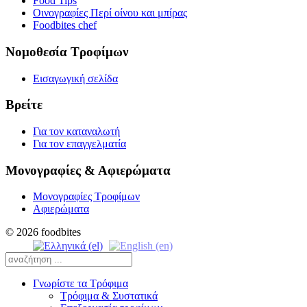
Food Tips
Οινογραφίες Περί οίνου και μπίρας
Foodbites chef
Νομοθεσία Τροφίμων
Εισαγωγική σελίδα
Βρείτε
Για τον καταναλωτή
Για τον επαγγελματία
Μονογραφίες & Αφιερώματα
Μονογραφίες Τροφίμων
Αφιερώματα
© 2026 foodbites
Γνωρίστε τα Τρόφιμα
Τρόφιμα & Συστατικά