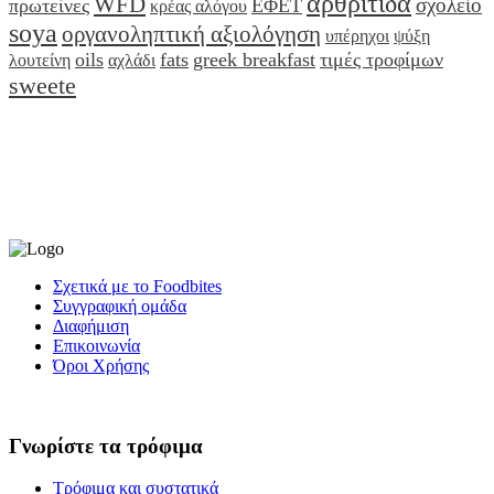
αρθρίτιδα
WFD
σχολείο
πρωτείνες
ΕΦΕΤ
κρέας αλόγου
soya
οργανοληπτική αξιολόγηση
υπέρηχοι
ψύξη
oils
fats
greek breakfast
τιμές τροφίμων
λουτείνη
αχλάδι
sweete
Σχετικά με το Foodbites
Συγγραφική ομάδα
Διαφήμιση
Επικοινωνία
Όροι Χρήσης
Γνωρίστε τα τρόφιμα
Τρόφιμα και συστατικά