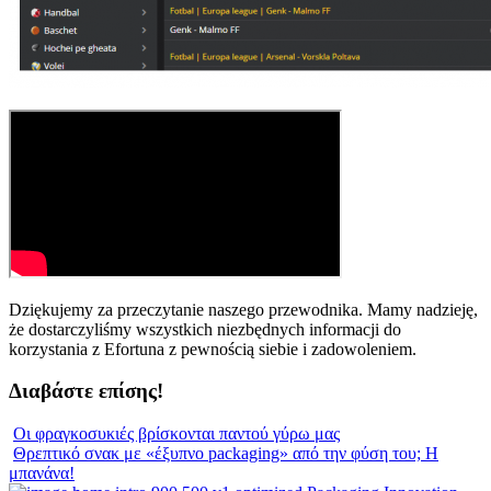
Dziękujemy za przeczytanie naszego przewodnika. Mamy nadzieję,
że dostarczyliśmy wszystkich niezbędnych informacji do
korzystania z Efortuna z pewnością siebie i zadowoleniem.
Διαβάστε επίσης!
Οι φραγκοσυκιές βρίσκονται παντού γύρω μας
Θρεπτικό σνακ με «έξυπνο packaging» από την φύση του; Η
μπανάνα!