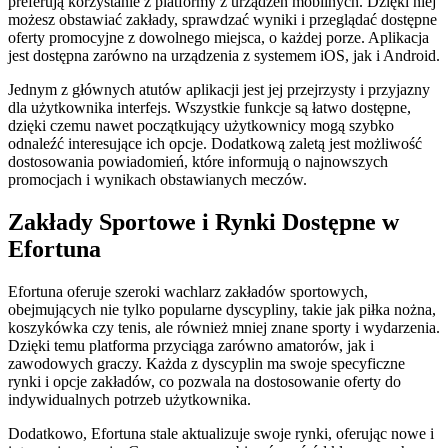
preferują korzystanie z platformy z urządzeń mobilnych. Dzięki niej
możesz obstawiać zakłady, sprawdzać wyniki i przeglądać dostępne
oferty promocyjne z dowolnego miejsca, o każdej porze. Aplikacja
jest dostępna zarówno na urządzenia z systemem iOS, jak i Android.
Jednym z głównych atutów aplikacji jest jej przejrzysty i przyjazny
dla użytkownika interfejs. Wszystkie funkcje są łatwo dostępne,
dzięki czemu nawet początkujący użytkownicy mogą szybko
odnaleźć interesujące ich opcje. Dodatkową zaletą jest możliwość
dostosowania powiadomień, które informują o najnowszych
promocjach i wynikach obstawianych meczów.
Zakłady Sportowe i Rynki Dostępne w
Efortuna
Efortuna oferuje szeroki wachlarz zakładów sportowych,
obejmujących nie tylko popularne dyscypliny, takie jak piłka nożna,
koszykówka czy tenis, ale również mniej znane sporty i wydarzenia.
Dzięki temu platforma przyciąga zarówno amatorów, jak i
zawodowych graczy. Każda z dyscyplin ma swoje specyficzne
rynki i opcje zakładów, co pozwala na dostosowanie oferty do
indywidualnych potrzeb użytkownika.
Dodatkowo, Efortuna stale aktualizuje swoje rynki, oferując nowe i