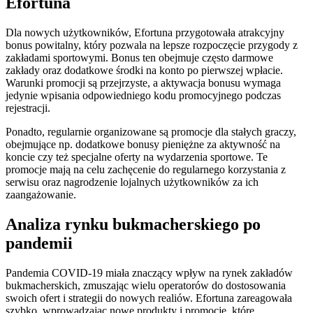
Efortuna
Dla nowych użytkowników, Efortuna przygotowała atrakcyjny
bonus powitalny, który pozwala na lepsze rozpoczęcie przygody z
zakładami sportowymi. Bonus ten obejmuje często darmowe
zakłady oraz dodatkowe środki na konto po pierwszej wpłacie.
Warunki promocji są przejrzyste, a aktywacja bonusu wymaga
jedynie wpisania odpowiedniego kodu promocyjnego podczas
rejestracji.
Ponadto, regularnie organizowane są promocje dla stałych graczy,
obejmujące np. dodatkowe bonusy pieniężne za aktywność na
koncie czy też specjalne oferty na wydarzenia sportowe. Te
promocje mają na celu zachęcenie do regularnego korzystania z
serwisu oraz nagrodzenie lojalnych użytkowników za ich
zaangażowanie.
Analiza rynku bukmacherskiego po
pandemii
Pandemia COVID-19 miała znaczący wpływ na rynek zakładów
bukmacherskich, zmuszając wielu operatorów do dostosowania
swoich ofert i strategii do nowych realiów. Efortuna zareagowała
szybko, wprowadzając nowe produkty i promocje, które