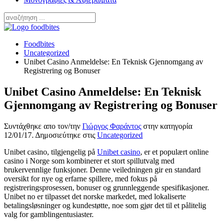
Foodbites
Uncategorized
Unibet Casino Anmeldelse: En Teknisk Gjennomgang av
Registrering og Bonuser
Unibet Casino Anmeldelse: En Teknisk
Gjennomgang av Registrering og Bonuser
Συντάχθηκε απο τον/την
Γιώργος Φαράντος
στην κατηγορία
12/01/17
. Δημοσιεύτηκε στις
Uncategorized
Unibet casino, tilgjengelig på
Unibet casino
, er et populært online
casino i Norge som kombinerer et stort spillutvalg med
brukervennlige funksjoner. Denne veiledningen gir en standard
oversikt for nye og erfarne spillere, med fokus på
registreringsprosessen, bonuser og grunnleggende spesifikasjoner.
Unibet no er tilpasset det norske markedet, med lokaliserte
betalingsløsninger og kundestøtte, noe som gjør det til et pålitelig
valg for gamblingentusiaster.