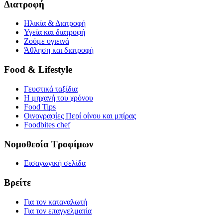
Διατροφή
Ηλικία & Διατροφή
Υγεία και διατροφή
Ζούμε υγιεινά
Άθληση και διατροφή
Food & Lifestyle
Γευστικά ταξίδια
Η μηχανή του χρόνου
Food Tips
Οινογραφίες Περί οίνου και μπίρας
Foodbites chef
Νομοθεσία Τροφίμων
Εισαγωγική σελίδα
Βρείτε
Για τον καταναλωτή
Για τον επαγγελματία