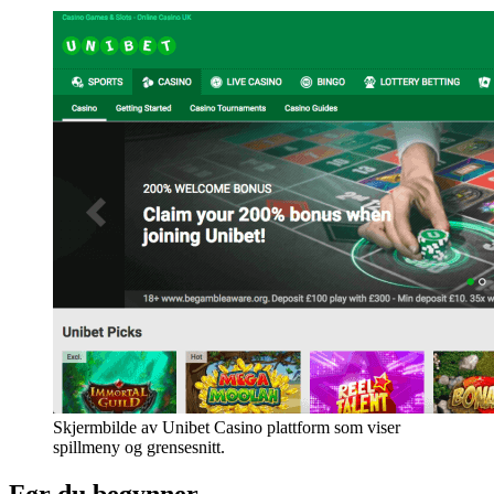
Skjermbilde av Unibet Casino plattform som viser
spillmeny og grensesnitt.