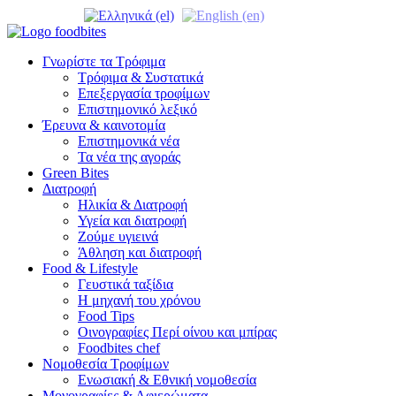
Γνωρίστε τα Τρόφιμα
Τρόφιμα & Συστατικά
Επεξεργασία τροφίμων
Επιστημονικό λεξικό
Έρευνα & καινοτομία
Επιστημονικά νέα
Τα νέα της αγοράς
Green Bites
Διατροφή
Ηλικία & Διατροφή
Υγεία και διατροφή
Ζούμε υγιεινά
Άθληση και διατροφή
Food & Lifestyle
Γευστικά ταξίδια
Η μηχανή του χρόνου
Food Tips
Οινογραφίες Περί οίνου και μπίρας
Foodbites chef
Νομοθεσία Τροφίμων
Ενωσιακή & Εθνική νομοθεσία
Μονογραφίες & Αφιερώματα