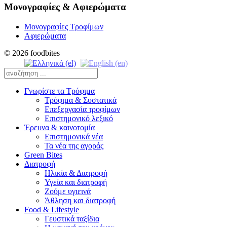
Μονογραφίες & Αφιερώματα
Μονογραφίες Τροφίμων
Αφιερώματα
© 2026 foodbites
Γνωρίστε τα Τρόφιμα
Τρόφιμα & Συστατικά
Επεξεργασία τροφίμων
Επιστημονικό λεξικό
Έρευνα & καινοτομία
Επιστημονικά νέα
Τα νέα της αγοράς
Green Bites
Διατροφή
Ηλικία & Διατροφή
Υγεία και διατροφή
Ζούμε υγιεινά
Άθληση και διατροφή
Food & Lifestyle
Γευστικά ταξίδια