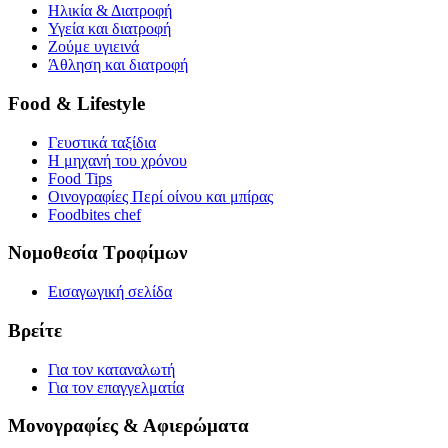
Ηλικία & Διατροφή
Υγεία και διατροφή
Ζούμε υγιεινά
Άθληση και διατροφή
Food & Lifestyle
Γευστικά ταξίδια
Η μηχανή του χρόνου
Food Tips
Οινογραφίες Περί οίνου και μπίρας
Foodbites chef
Νομοθεσία Τροφίμων
Εισαγωγική σελίδα
Βρείτε
Για τον καταναλωτή
Για τον επαγγελματία
Μονογραφίες & Αφιερώματα