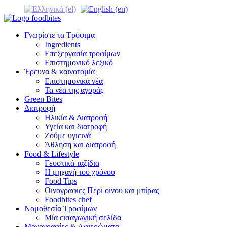
Γνωρίστε τα Τρόφιμα
Ingredients
Επεξεργασία τροφίμων
Επιστημονικό λεξικό
Έρευνα & καινοτομία
Επιστημονικά νέα
Τα νέα της αγοράς
Green Bites
Διατροφή
Ηλικία & Διατροφή
Υγεία και διατροφή
Ζούμε υγιεινά
Άθληση και διατροφή
Food & Lifestyle
Γευστικά ταξίδια
Η μηχανή του χρόνου
Food Tips
Οινογραφίες Περί οίνου και μπίρας
Foodbites chef
Νομοθεσία Τροφίμων
Μία εισαγωγική σελίδα
Μονογραφίες & Αφιερώματα