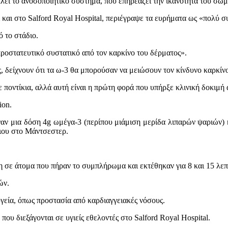
λει το ανοσοποιητικό σύστημα, που επηρεάζει την ικανότητα του σώμ
 και στο Salford Royal Hospital, περιέγραψε τα ευρήματα ως «πολύ 
 το στάδιο.
ά προστατευτικό συστατικό από τον καρκίνο του δέρματος».
ς, δείχνουν ότι τα ω-3 θα μπορούσαν να μειώσουν τον κίνδυνο καρκίνο
 ποντίκια, αλλά αυτή είναι η πρώτη φορά που υπήρξε κλινική δοκιμή
ion.
ναν μια δόση 4g ωμέγα-3 (περίπου μιάμιση μερίδα λιπαρών ψαριών) 
λιου στο Μάντσεστερ.
σε άτομα που πήραν το συμπλήρωμα και εκτέθηκαν για 8 και 15 λεπ
ών.
υγεία, όπως προστασία από καρδιαγγειακές νόσους.
ου διεξάγονται σε υγιείς εθελοντές στο Salford Royal Hospital.