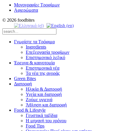
Μονογραφίες Τροφίμων
Αφιερώματα
© 2026 foodbites
Γνωρίστε τα Τρόφιμα
Ingredients
Επεξεργασία τροφίμων
Επιστημονικό λεξικό
Έρευνα & καινοτομία
Επιστημονικά νέα
Τα νέα της αγοράς
Green Bites
Διατροφή
Ηλικία & Διατροφή
Υγεία και διατροφή
Ζούμε υγιεινά
Άθληση και διατροφή
Food & Lifestyle
Γευστικά ταξίδια
Η μηχανή του χρόνου
Food Tips