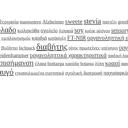
stevia
sweete
ξεργασία
Alzheimer
gree
mangusteen
παστέλι
όλαδο
soy
sensor
κολοκύθα
σχολείο
λιπαρά
κρέας αλόγου
y
FT-NIR
οργανοληπτική 
καρδιά
εμπλουτισμός
κατάψυξη
διαβήτης
οργ
πρωτείνες
Βυζάντιο
fachpack
οίνος
υπέρηχοι
οργανοληπτικά χαρακτηριστικά
eidenhammer
παιδική δι
επισήμανση
κρασί
έλαια
bottarga
λίπη
αφ
καρύδα
botarga
αυγό
παχυσαρκί
σχολική διατροφή
ενκαψυλιωμένα συστατικά