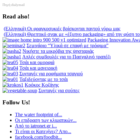
Πηγή:dialymail
Read also!
(Ελληνικά) Οι φραγκοσυκιές βρίσκονται παντού γύρω μας
(Ελληνικά) Θρεπτικό σνακ με «έξυπνο packaging» από την φύση το
Packaging Innovation Aw
Σεμινάριο “Υλικά σε επαφή με τρόφιμα”
Νικήστε τα μικρόβια της ψησταριάς
Απλές συμβουλές για το Πασχαλινό τραπέζι
Τσάι και ομορφιά
Τσάι και μαγειρική
Συνταγές για ροφήματα τσαγιού
Ταξιδεύοντας με το τσάι
Κρόκος Κοζάνης
Συνταγές για σούπες
Follow Us!
The water footprint of...
Οι επιδραση των κλιματικών...
Από το iatronet.gr i...
Τι είναι οι Κατεχίνες? Απο...
facebook.com/foodbit...