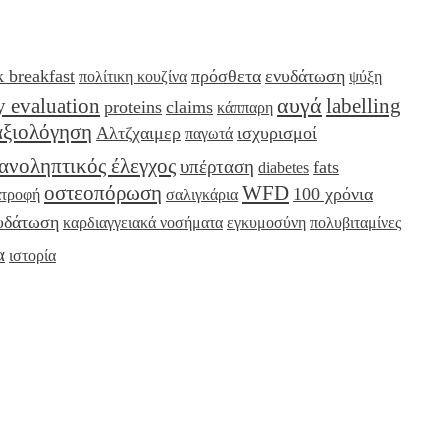
k breakfast
πρόσθετα
ενυδάτωση
πολίτικη κουζίνα
ψύξη
αυγά
y evaluation
labelling
proteins
claims
κάππαρη
αξιολόγηση
Αλτζχαιμερ
ισχυρισμοί
παγωτά
ανοληπτικός έλεγχος
υπέρταση
fats
diabetes
οστεοπόρωση
WFD
100 χρόνια
ατροφή
σαλιγκάρια
υδάτωση
καρδιαγγειακά νοσήματα
εγκυμοσύνη
πολυβιταμίνες
α
ιστορία