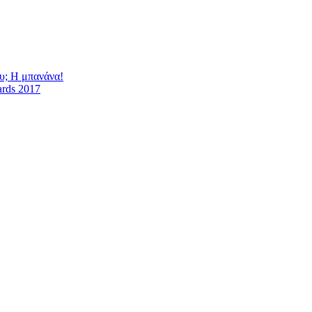
υ; Η μπανάνα!
ards 2017