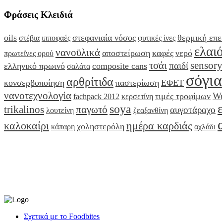
Φράσεις Κλειδιά
oils
στεφανιαία νόσος
θερμική επε
στέβια
ιπποφαές
φυτικές ίνες
ελαι
νανοϋλικά
αποστείρωση
καφές
νερό
πρωτεΐνες ορού
τσάι
sensor
παιδί
ελληνικό πρωινό
composite cans
σαλάτα
σόγια
αρθρίτιδα
κονσερβοποίηση
παστερίωση
ΕΦΕΤ
νανοτεχνολογία
W
τιμές τροφίμων
fachpack 2012
κερσετίνη
soya
trikalinos
παγωτό
αυγοτάραχο
λουτείνη
ζεαξανθίνη
καλοκαίρι
ημέρα καρδιάς
χοληστερόλη
κάπαρη
αχλάδι
Σχετικά με το Foodbites