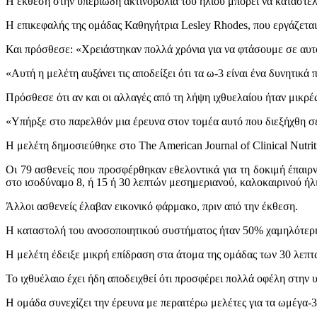
Η έκθεση στην υπεριώδη ακτινοβολία του ήλιου μπορεί να καταστέλ
Η επικεφαλής της ομάδας Καθηγήτρια Lesley Rhodes, που εργάζεται
Και πρόσθεσε: «Χρειάστηκαν πολλά χρόνια για να φτάσουμε σε αυτό
«Αυτή η μελέτη αυξάνει τις αποδείξει ότι τα ω-3 είναι ένα δυνητικ
Πρόσθεσε ότι αν και οι αλλαγές από τη λήψη ιχθυελαίου ήταν μικρέ
«Υπήρξε στο παρελθόν μια έρευνα στον τομέα αυτό που διεξήχθη σε
Η μελέτη δημοσιεύθηκε στο The American Journal of Clinical Nutrit
Οι 79 ασθενείς που προσφέρθηκαν εθελοντικά για τη δοκιμή έπαιρ
στο ισοδύναμο 8, ή 15 ή 30 λεπτών μεσημεριανού, καλοκαιρινού ή
Άλλοι ασθενείς έλαβαν εικονικό φάρμακο, πριν από την έκθεση.
Η καταστολή του ανοσοποιητικού συστήματος ήταν 50% χαμηλότερη 
Η μελέτη έδειξε μικρή επίδραση στα άτομα της ομάδας των 30 λεπτ
Το ιχθυέλαιο έχει ήδη αποδειχθεί ότι προσφέρει πολλά οφέλη στην 
Η ομάδα συνεχίζει την έρευνα με περαιτέρω μελέτες για τα ωμέγα-3 π