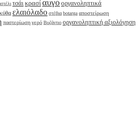
αυγό
κρασί
τσάι
οργανοληπτικά
αστέλι
ελαιόλαδο
κύθα
αποστείρωση
στέβια
botarga
η
οργανοληπτική αξιολόγηση
παστερίωση
νερό
Βυζάντιο