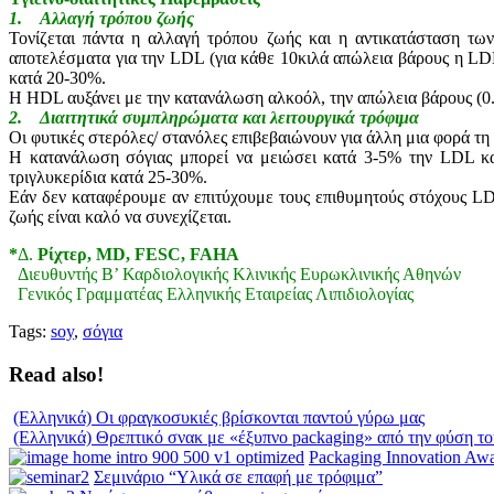
1. Αλλαγή τρόπου ζωής
Τονίζεται πάντα η αλλαγή τρόπου ζωής και η αντικατάσταση τ
αποτελέσματα για την LDL (για κάθε 10κιλά απώλεια βάρους η LDL
κατά 20-30%.
Η HDL αυξάνει με την κατανάλωση αλκοόλ, την απώλεια βάρους (0.4 
2. Διαιτητικά συμπληρώματα και λειτουργικά τρόφιμα
Οι φυτικές στερόλες/ στανόλες επιβεβαιώνουν για άλλη μια φορά τη
Η κατανάλωση σόγιας μπορεί να μειώσει κατά 3-5% την LDL κα
τριγλυκερίδια κατά 25-30%.
Εάν δεν καταφέρουμε αν επιτύχουμε τους επιθυμητούς στόχους LD
ζωής είναι καλό να συνεχίζεται.
*
Δ.
Ρίχτερ, MD, FESC, FAHA
Διευθυντής Β’ Καρδιολογικής Κλινικής Ευρωκλινικής Αθηνών
Γενικός Γραμματέας Ελληνικής Εταιρείας Λιπιδιολογίας
Tags:
soy
,
σόγια
Read also!
(Ελληνικά) Οι φραγκοσυκιές βρίσκονται παντού γύρω μας
(Ελληνικά) Θρεπτικό σνακ με «έξυπνο packaging» από την φύση το
Packaging Innovation Aw
Σεμινάριο “Υλικά σε επαφή με τρόφιμα”