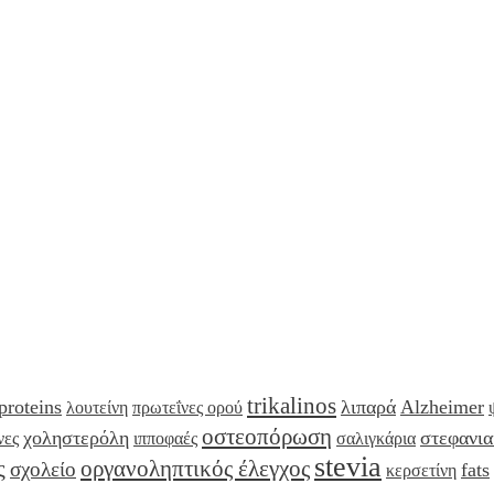
trikalinos
proteins
λιπαρά
Alzheimer
λουτείνη
πρωτεΐνες ορού
οστεοπόρωση
χοληστερόλη
στεφανια
νες
ιπποφαές
σαλιγκάρια
stevia
ς
οργανοληπτικός έλεγχος
σχολείο
fats
κερσετίνη