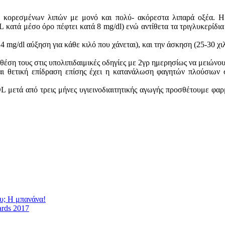
ων κορεσμένων λιπών με μονό και πολύ- ακόρεστα λιπαρά οξέα. Η
 κατά μέσο όρο πέφτει κατά 8 mg/dl) ενώ αντίθετα τα τριγλυκερίδια
mg/dl αύξηση για κάθε κιλό που χάνεται), και την άσκηση (25-30 χιλ
 θέση τους στις υπολιπιδαιμικές οδηγίες με 2γρ ημερησίως να μειών
ι θετική επίδραση επίσης έχει η κατανάλωση φαγητών πλούσιων σ
L μετά από τρεις μήνες υγιεινοδιαιτητικής αγωγής προσθέτουμε φα
υ; Η μπανάνα!
ards 2017