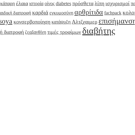
έλαια
πρόσθετα
λίπη
ισχυρισμοί
κάπαρη
ιστορία
οίνος
diabetes
π
αρθρίτιδα
καρδιά
κολο
αιδική διατροφή
εγκυμοσύνη
fachpack
επισήμανσ
soya
κονσερβοποίηση
Αλτζχαιμερ
κατάψυξη
διαβήτης
ή διατροφή
τιμές τροφίμων
ζεαξανθίνη