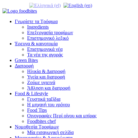
Γνωρίστε τα Τρόφιμα
Ingredients
Επεξεργασία τροφίμων
Επιστημονικό λεξικό
Έρευνα & καινοτομία
Επιστημονικά νέα
Τα νέα της αγοράς
Green Bites
Διατροφή
Ηλικία & Διατροφή
Υγεία και διατροφή
Ζούμε υγιεινά
Άθληση και διατροφή
Food & Lifestyle
Γευστικά ταξίδια
Η μηχανή του χρόνου
Food Tips
Οινογραφίες Περί οίνου και μπίρας
Foodbites chef
Νομοθεσία Τροφίμων
Μία εισαγωγική σελίδα
Μονογραφίες & Αφιερώματα