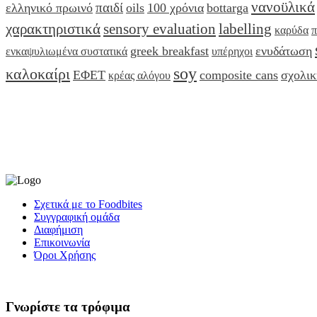
νανοϋλικά
παιδί
ελληνικό πρωινό
oils
100 χρόνια
bottarga
χαρακτηριστικά
sensory evaluation
labelling
καρύδα
π
greek breakfast
ενυδάτωση
ενκαψυλιωμένα συστατικά
υπέρηχοι
soy
καλοκαίρι
ΕΦΕΤ
composite cans
σχολικ
κρέας αλόγου
Σχετικά με το Foodbites
Συγγραφική ομάδα
Διαφήμιση
Επικοινωνία
Όροι Χρήσης
Γνωρίστε τα τρόφιμα