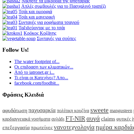
Νικήστε τα μικρόβια της ψησταριάς
Απλές συμβουλές για το Πασχαλινό τραπέζι
Τσάι και ομορφιά
Τσάι και μαγειρική
Συνταγές για ροφήματα τσαγιού
Ταξιδεύοντας με το τσάι
Κρόκος Κοζάνης
Συνταγές για σούπες
Follow Us!
The water footprint of...
Οι επιδραση των κλιματικών...
Από το iatronet.gr i...
Τι είναι οι Κατεχίνες? Απο...
facebook.com/foodbit...
Φράσεις Κλειδιά
sweete
παχυσαρκία
αφυδάτωση
πολίτικη κουζίνα
mangusteen
αυγά
FT-NIR
claims
καρδιαγγειακά νοσήματα
αχλάδι
φυτικές ί
ημέρα καρδιά
νανοτεχνολογία
επεξεργασία
πρωτείνες