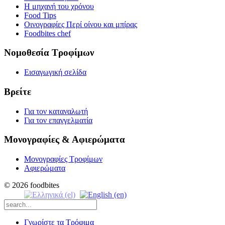
Η μηχανή του χρόνου
Food Tips
Οινογραφίες Περί οίνου και μπίρας
Foodbites chef
Νομοθεσία Τροφίμων
Εισαγωγική σελίδα
Βρείτε
Για τον καταναλωτή
Για τον επαγγελματία
Μονογραφίες & Αφιερώματα
Μονογραφίες Τροφίμων
Αφιερώματα
© 2026 foodbites
Γνωρίστε τα Τρόφιμα