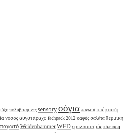
σόγια
sensory
υπέρταση
ψύξη
πολυβιταμίνες
παγωτά
αυγοτάραχο
ία νόσος
καφές
θερμική
fachpack 2012
σαλάτα
παγωτό
WFD
Weidenhammer
εμπλουτισμός
κάππαρη