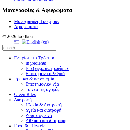
Μονογραφίες & Αφιερώματα
Μονογραφίες Τροφίμων
Αφιερώματα
© 2026 foodbites
Γνωρίστε τα Τρόφιμα
Ingredients
Επεξεργασία τροφίμων
Επιστημονικό λεξικό
Έρευνα & καινοτομία
Επιστημονικά νέα
Τα νέα της αγοράς
Green Bites
Διατροφή
Ηλικία & Διατροφή
Υγεία και διατροφή
Ζούμε υγιεινά
Άθληση και διατροφή
Food & Lifestyle