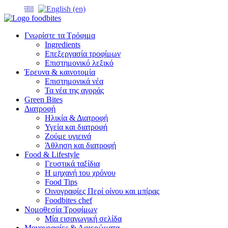
Γνωρίστε τα Τρόφιμα
Ingredients
Επεξεργασία τροφίμων
Επιστημονικό λεξικό
Έρευνα & καινοτομία
Επιστημονικά νέα
Τα νέα της αγοράς
Green Bites
Διατροφή
Ηλικία & Διατροφή
Υγεία και διατροφή
Ζούμε υγιεινά
Άθληση και διατροφή
Food & Lifestyle
Γευστικά ταξίδια
Η μηχανή του χρόνου
Food Tips
Οινογραφίες Περί οίνου και μπίρας
Foodbites chef
Νομοθεσία Τροφίμων
Μία εισαγωγική σελίδα
Μονογραφίες & Αφιερώματα