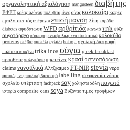
διαβήτης
οργανοληπτική αξιολόγηση
mangusteen
καλοκαίρι
ΕΦΕΤ
καφές
κρέας αλόγου
πολυβιταμίνες
οίνος
επισήμανση
εμπλουτισμός
λίπη
υπέρηχοι
καρύδα
αρθρίτιδα
WFD
τσάι
αφυδάτωση
diabetes
παγωτά
ψύξη
αυγοτάραχο
κολοκύθα
κάππαρη
ενκαψυλιωμένα συστατικά
proteins
σχολική διατροφή
στέβια
παστέλι
αχλάδι
botarga
σόγια
trikalinos
greek breakfast
πολίτικη κουζίνα
κρασί
οστεοπόρωση
πρόσθετα
πρωτείνες
σαλιγκάρια
stevia
νανοϋλικά
FT-NIR
claims
Αλτζχαιμερ
νερό
labelling
στεφανιαία νόσος
φυτικές ίνες
παιδική διατροφή
soy
παγωτό
σχολείο
υπέρταση
χοληστερόλη
fachpack
soya
composite cans
τιμές τροφίμων
ιστορία
Βυζάντιο