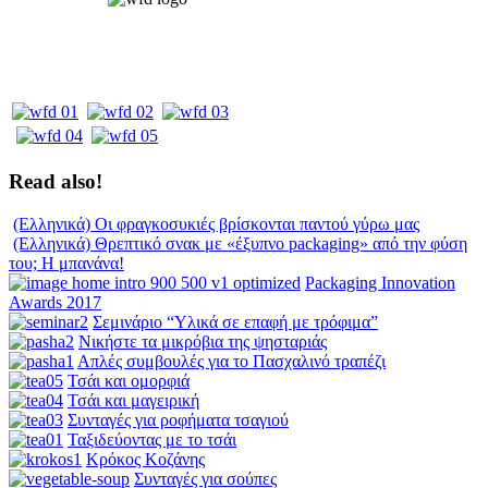
Read also!
(Ελληνικά) Οι φραγκοσυκιές βρίσκονται παντού γύρω μας
(Ελληνικά) Θρεπτικό σνακ με «έξυπνο packaging» από την φύση
του; Η μπανάνα!
Packaging Innovation
Awards 2017
Σεμινάριο “Υλικά σε επαφή με τρόφιμα”
Νικήστε τα μικρόβια της ψησταριάς
Απλές συμβουλές για το Πασχαλινό τραπέζι
Τσάι και ομορφιά
Τσάι και μαγειρική
Συνταγές για ροφήματα τσαγιού
Ταξιδεύοντας με το τσάι
Κρόκος Κοζάνης
Συνταγές για σούπες