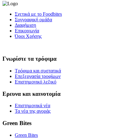
Σχετικά με το Foodbites
Συγγραφική ομάδα
Διαφήμιση
Επικοινωνία
Όροι Χρήσης
Γνωρίστε τα τρόφιμα
Τρόφιμα και συστατικά
Επεξεργασία τροφίμων
Επιστημονικό λεξικό
Ερευνα και καινοτομία
Επιστημονικά νέα
Τα νέα της αγοράς
Green Bites
Green Bites