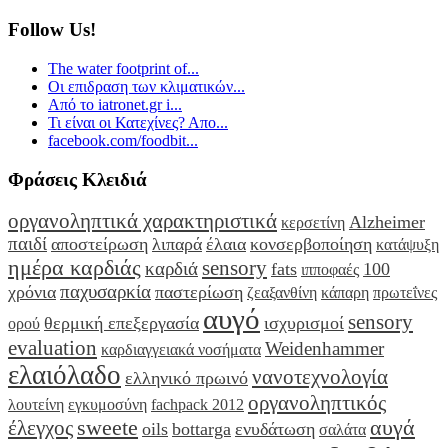
Follow Us!
The water footprint of...
Οι επιδραση των κλιματικών...
Από το iatronet.gr i...
Τι είναι οι Κατεχίνες? Απο...
facebook.com/foodbit...
Φράσεις Κλειδιά
οργανοληπτικά χαρακτηριστικά
Alzheimer
κερσετίνη
παιδί
αποστείρωση
λιπαρά
έλαια
κονσερβοποίηση
κατάψυξη
ημέρα καρδιάς
sensory
καρδιά
fats
100
ιπποφαές
παχυσαρκία
χρόνια
παστερίωση
ζεαξανθίνη
κάπαρη
πρωτεΐνες
αυγό
sensory
θερμική επεξεργασία
ισχυρισμοί
ορού
evaluation
Weidenhammer
καρδιαγγειακά νοσήματα
ελαιόλαδο
νανοτεχνολογία
ελληνικό πρωινό
οργανοληπτικός
λουτείνη
εγκυμοσύνη
fachpack 2012
sweete
αυγά
έλεγχος
oils
bottarga
ενυδάτωση
σαλάτα