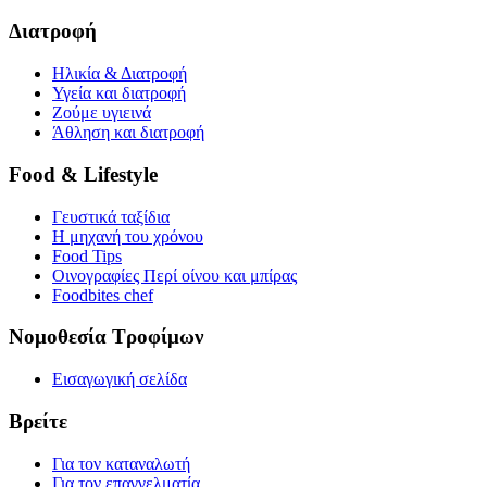
Διατροφή
Ηλικία & Διατροφή
Υγεία και διατροφή
Ζούμε υγιεινά
Άθληση και διατροφή
Food & Lifestyle
Γευστικά ταξίδια
Η μηχανή του χρόνου
Food Tips
Οινογραφίες Περί οίνου και μπίρας
Foodbites chef
Νομοθεσία Τροφίμων
Εισαγωγική σελίδα
Βρείτε
Για τον καταναλωτή
Για τον επαγγελματία