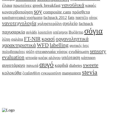
νανοϋλικά
έλαια
πρωτείνες
greek breakfast
καφές
soy
κονσερβοποίηση
composite cans
πρόσθετα
fats
καρδιαγγειακά νοσήματα
fachpack 2012
παστέλι
οίνος
νανοτεχνολογία
σχολείο
χοληστερόλη
fachpack
σόγια
παχυσαρκία
αχλάδι
λουτείνη
υπέρηχοι
Βυζάντιο
κρασί
FT-NIR
οργανοληπτικά
λίπη
σαλάτα
χαρακτηριστικά
WFD
labelling
φυτικές ίνες
sensory
στεφανιαία νόσος
ενυδάτωση
πολυβιταμίνες
ψύξη
evaluation
υπέρταση
ιστορία
κρέας αλόγου
κάππαρη
αυγό
sweete
αυγοτάραχο
καρδιά
παγωτά
diabetes
stevia
κολοκύθα
ζεαξανθίνη
εγκυμοσύνη
mangusteen