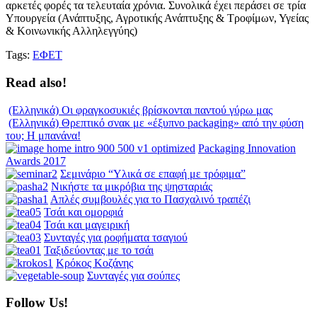
αρκετές φορές τα τελευταία χρόνια. Συνολικά έχει περάσει σε τρία
Υπουργεία (Ανάπτυξης, Αγροτικής Ανάπτυξης & Τροφίμων, Υγείας
& Κοινωνικής Αλληλεγγύης)
Tags:
ΕΦΕΤ
Read also!
(Ελληνικά) Οι φραγκοσυκιές βρίσκονται παντού γύρω μας
(Ελληνικά) Θρεπτικό σνακ με «έξυπνο packaging» από την φύση
του; Η μπανάνα!
Packaging Innovation
Awards 2017
Σεμινάριο “Υλικά σε επαφή με τρόφιμα”
Νικήστε τα μικρόβια της ψησταριάς
Απλές συμβουλές για το Πασχαλινό τραπέζι
Τσάι και ομορφιά
Τσάι και μαγειρική
Συνταγές για ροφήματα τσαγιού
Ταξιδεύοντας με το τσάι
Κρόκος Κοζάνης
Συνταγές για σούπες
Follow Us!