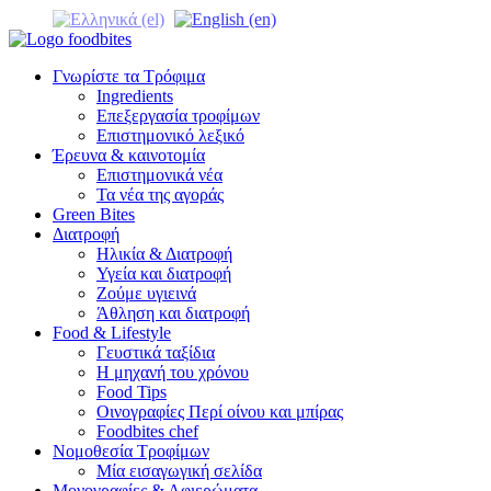
Γνωρίστε τα Τρόφιμα
Ingredients
Επεξεργασία τροφίμων
Επιστημονικό λεξικό
Έρευνα & καινοτομία
Επιστημονικά νέα
Τα νέα της αγοράς
Green Bites
Διατροφή
Ηλικία & Διατροφή
Υγεία και διατροφή
Ζούμε υγιεινά
Άθληση και διατροφή
Food & Lifestyle
Γευστικά ταξίδια
Η μηχανή του χρόνου
Food Tips
Οινογραφίες Περί οίνου και μπίρας
Foodbites chef
Νομοθεσία Τροφίμων
Μία εισαγωγική σελίδα
Μονογραφίες & Αφιερώματα