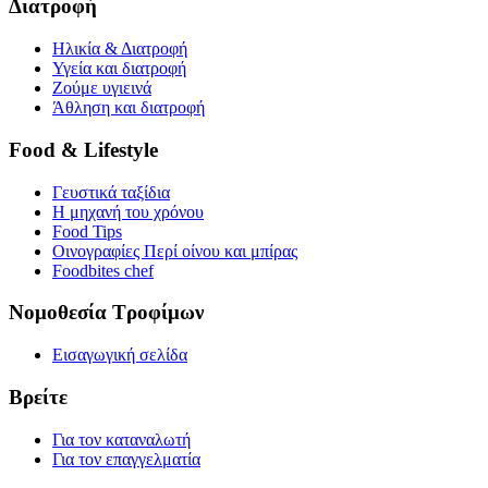
Διατροφή
Ηλικία & Διατροφή
Υγεία και διατροφή
Ζούμε υγιεινά
Άθληση και διατροφή
Food & Lifestyle
Γευστικά ταξίδια
Η μηχανή του χρόνου
Food Tips
Οινογραφίες Περί οίνου και μπίρας
Foodbites chef
Νομοθεσία Τροφίμων
Εισαγωγική σελίδα
Βρείτε
Για τον καταναλωτή
Για τον επαγγελματία