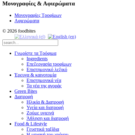
Μονογραφίες & Αφιερώματα
Μονογραφίες Τροφίμων
Αφιερώματα
© 2026 foodbites
Γνωρίστε τα Τρόφιμα
Ingredients
Επεξεργασία τροφίμων
Επιστημονικό λεξικό
Έρευνα & καινοτομία
Επιστημονικά νέα
Τα νέα της αγοράς
Green Bites
Διατροφή
Ηλικία & Διατροφή
Υγεία και διατροφή
Ζούμε υγιεινά
Άθληση και διατροφή
Food & Lifestyle
Γευστικά ταξίδια
Η μηχανή του χρόνου