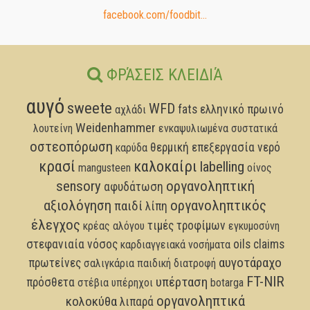
facebook.com/foodbit...
ΦΡΆΣΕΙΣ ΚΛΕΙΔΙΆ
αυγό
sweete
WFD
fats
ελληνικό πρωινό
αχλάδι
Weidenhammer
λουτείνη
ενκαψυλιωμένα συστατικά
οστεοπόρωση
θερμική επεξεργασία
νερό
καρύδα
κρασί
καλοκαίρι
labelling
mangusteen
οίνος
sensory
οργανοληπτική
αφυδάτωση
αξιολόγηση
οργανοληπτικός
παιδί
λίπη
έλεγχος
τιμές τροφίμων
κρέας αλόγου
εγκυμοσύνη
στεφανιαία νόσος
oils
claims
καρδιαγγειακά νοσήματα
αυγοτάραχο
πρωτείνες
σαλιγκάρια
παιδική διατροφή
FT-NIR
υπέρταση
πρόσθετα
στέβια
υπέρηχοι
botarga
οργανοληπτικά
κολοκύθα
λιπαρά