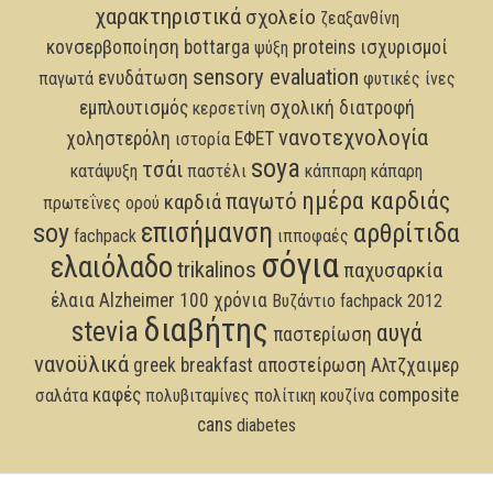
χαρακτηριστικά
σχολείο
ζεαξανθίνη
κονσερβοποίηση
bottarga
proteins
ισχυρισμοί
ψύξη
sensory evaluation
ενυδάτωση
παγωτά
φυτικές ίνες
εμπλουτισμός
σχολική διατροφή
κερσετίνη
νανοτεχνολογία
χοληστερόλη
ΕΦΕΤ
ιστορία
soya
τσάι
κατάψυξη
παστέλι
κάππαρη
κάπαρη
ημέρα καρδιάς
παγωτό
καρδιά
πρωτεΐνες ορού
επισήμανση
soy
αρθρίτιδα
fachpack
ιπποφαές
σόγια
ελαιόλαδο
trikalinos
παχυσαρκία
έλαια
Alzheimer
100 χρόνια
Βυζάντιο
fachpack 2012
διαβήτης
stevia
αυγά
παστερίωση
νανοϋλικά
greek breakfast
αποστείρωση
Αλτζχαιμερ
καφές
composite
σαλάτα
πολυβιταμίνες
πολίτικη κουζίνα
cans
diabetes