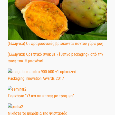
(Ελληνικά) Οι φραγκοσυκιές βρίσκονται παντού γύρω μας
(Ελληνικά) Θρεπτικό σνακ με «έξυπνο packaging» από την
φύση του; Η μπανάνα!
Packaging Innovation Awards 2017
Σεμινάριο “Υλικά σε επαφή με τρόφιμα”
Νικήστε τα μικρόβια της ψησταριάς