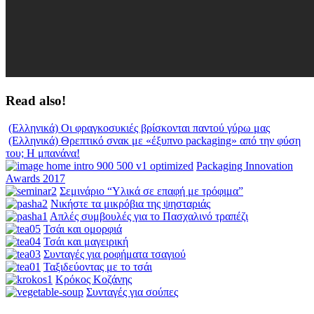
Read also!
(Ελληνικά) Οι φραγκοσυκιές βρίσκονται παντού γύρω μας
(Ελληνικά) Θρεπτικό σνακ με «έξυπνο packaging» από την φύση
του; Η μπανάνα!
Packaging Innovation
Awards 2017
Σεμινάριο “Υλικά σε επαφή με τρόφιμα”
Νικήστε τα μικρόβια της ψησταριάς
Απλές συμβουλές για το Πασχαλινό τραπέζι
Τσάι και ομορφιά
Τσάι και μαγειρική
Συνταγές για ροφήματα τσαγιού
Ταξιδεύοντας με το τσάι
Κρόκος Κοζάνης
Συνταγές για σούπες