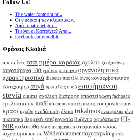
Follow Us!
The water footprint of...
Οι επιδραση των κλιματικών...
Από το iatronet.gr i...
Τι είναι οι Κατεχίνες? Απο...
facebook.com/foodbit...
Φράσεις Κλειδιά
ημέρα καρδιάς
τσάι
σχολείο
πρωτείνες
ζεαξανθίνη
οργανοληπτικά
αυγοτάραχο
100 χρόνια
υπέρηχοι
χαρακτηριστικά
κονσερβοποίηση
diabetes
παστέλι
οίνος
επισήμανση
αυγά
Αλτζχαιμερ
πρωτεΐνες ορού
stevia
claims
σχολική διατροφή
αποστείρωση
fachpack
παιδί
εμπλουτισμός
παστερίωση
composite cans
κάππαρη
κρασί
trikalinos
ενυδάτωση
έλαια
αχλάδι
ενκαψυλιωμένα
FT-
θερμική επεξεργασία
αφυδάτωση
συστατικά
Βυζάντιο
NIR
κολοκύθα
λίπη
στεφανιαία νόσος
mangusteen
Weidenhammer
παχυσαρκία
ισχυρισμοί
καφές
greek