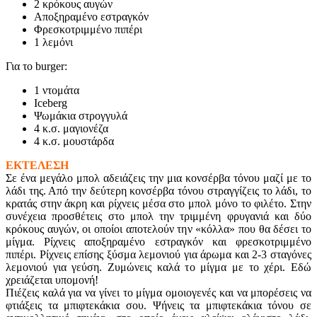
2 κρόκους αυγών
Αποξηραμένο εστραγκόν
Φρεσκοτριμμένο πιπέρι
1 λεμόνι
Για το burger:
1 ντομάτα
Iceberg
Ψωμάκια στρογγυλά
4 κ.σ. μαγιονέζα
4 κ.σ. μουστάρδα
ΕΚΤΕΛΕΣΗ
Σε ένα μεγάλο μπολ αδειάζεις την μια κονσέρβα τόνου μαζί με το
λάδι της. Από την δεύτερη κονσέρβα τόνου στραγγίζεις το λάδι, το
κρατάς στην άκρη και ρίχνεις μέσα στο μπολ μόνο το φιλέτο. Στην
συνέχεια προσθέτεις στο μπολ την τριμμένη φρυγανιά και δύο
κρόκους αυγών, οι οποίοι αποτελούν την «κόλλα» που θα δέσει το
μίγμα. Ρίχνεις αποξηραμένο εστραγκόν και φρεσκοτριμμένο
πιπέρι. Ρίχνεις επίσης ξύσμα λεμονιού για άρωμα και 2-3 σταγόνες
λεμονιού για γεύση. Ζυμώνεις καλά το μίγμα με το χέρι. Εδώ
χρειάζεται υπομονή!
Πιέζεις καλά για να γίνει το μίγμα ομοιογενές και να μπορέσεις να
φτιάξεις τα μπιφτεκάκια σου. Ψήνεις τα μπιφτεκάκια τόνου σε