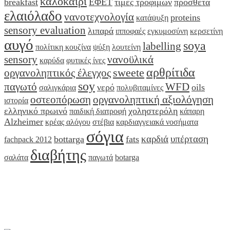
καλοκαίρι
breakfast
ΕΦΕΤ
τιμές τροφίμων
πρόσθετα
ελαιόλαδο
νανοτεχνολογία
proteins
κατάψυξη
sensory evaluation
λιπαρά
ιπποφαές
εγκυμοσύνη
κερσετίνη
αυγό
soya
labelling
πολίτικη κουζίνα
ψύξη
λουτείνη
sensory
νανοϋλικά
καρύδα
φυτικές ίνες
αρθρίτιδα
sweete
οργανοληπτικός έλεγχος
soy
παγωτό
WFD
νερό
oils
σαλιγκάρια
πολυβιταμίνες
οστεοπόρωση
οργανοληπτική αξιολόγηση
ιστορία
ελληνικό πρωινό
χοληστερόλη
παιδική διατροφή
κάπαρη
Alzheimer
κρέας αλόγου
στέβια
καρδιαγγειακά νοσήματα
σόγια
καρδιά
υπέρταση
bottarga
fats
fachpack 2012
διαβήτης
σαλάτα
παγωτά
botarga