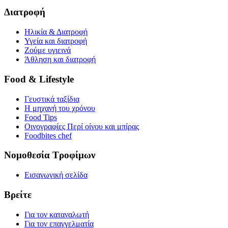
Διατροφή
Ηλικία & Διατροφή
Υγεία και διατροφή
Ζούμε υγιεινά
Άθληση και διατροφή
Food & Lifestyle
Γευστικά ταξίδια
Η μηχανή του χρόνου
Food Tips
Οινογραφίες Περί οίνου και μπίρας
Foodbites chef
Νομοθεσία Τροφίμων
Εισαγωγική σελίδα
Βρείτε
Για τον καταναλωτή
Για τον επαγγελματία