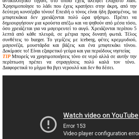
αντικολλητικό τηγάνι, στο οποίο έχεις αλείψει ελάχιστο λάδι.
Χρησιμοποίησε το λάδι που έχεις κρατήσει στην άκρη, από την
δεύτερη κονσέρβα τόνου! Επειδή ο τόνος είναι ήδη βρασμένος, τα
μπιφτεκάκια δεν χρειάζονται πολύ ώρα ψήσιμο. Πρέπει να
δημιουργήσουν μια κρούστα απέξω και να ψηθούν από μέσα τόσο,
όσο χρειάζεται για να μαγειρευτεί το αυγό. Χρειάζονται περίπου 5
λεπτά από κάθε πλευρά, σε μέτρια προς δυνατή φωτιά. Τέλος
συνθέτεις το burger. To γεμίζεις με iceberg, φέτες κρεμμυδιού,
μαγιονέζα, μουστάρδα και βάζεις και ένα μπιφτεκάκι τόνου.
Δοκίμασε το! Είναι εξαιρετικό γεύμα και για περιόδους νηστείας
ΤΙΡ
Μπορείς να χρησιμοποιήσεις τόνο σε νερό αλλά σε αυτήν την
περίπτωση πρέπει να στραγγίσεις πολύ καλά τον τόνο.
Διαφορετικά το μίγμα θα βγει νερουλό και δεν θα δέσει.