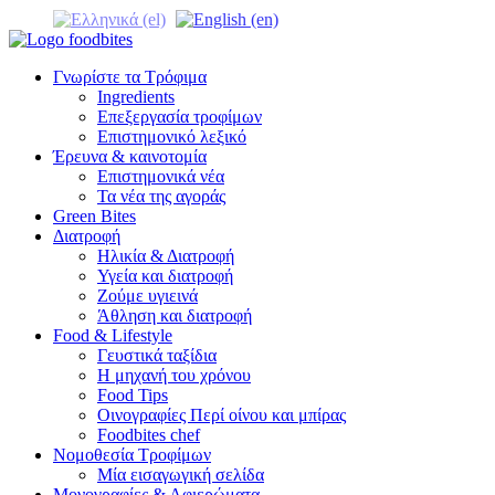
Γνωρίστε τα Τρόφιμα
Ingredients
Επεξεργασία τροφίμων
Επιστημονικό λεξικό
Έρευνα & καινοτομία
Επιστημονικά νέα
Τα νέα της αγοράς
Green Bites
Διατροφή
Ηλικία & Διατροφή
Υγεία και διατροφή
Ζούμε υγιεινά
Άθληση και διατροφή
Food & Lifestyle
Γευστικά ταξίδια
Η μηχανή του χρόνου
Food Tips
Οινογραφίες Περί οίνου και μπίρας
Foodbites chef
Νομοθεσία Τροφίμων
Μία εισαγωγική σελίδα
Μονογραφίες & Αφιερώματα