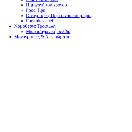
Η μηχανή του χρόνου
Food Tips
Οινογραφίες Περί οίνου και μπίρας
Foodbites chef
Νομοθεσία Τροφίμων
Μία εισαγωγική σελίδα
Μονογραφίες & Αφιερώματα