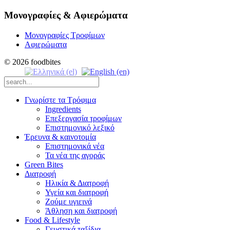
Μονογραφίες & Αφιερώματα
Μονογραφίες Τροφίμων
Αφιερώματα
© 2026 foodbites
Γνωρίστε τα Τρόφιμα
Ingredients
Επεξεργασία τροφίμων
Επιστημονικό λεξικό
Έρευνα & καινοτομία
Επιστημονικά νέα
Τα νέα της αγοράς
Green Bites
Διατροφή
Ηλικία & Διατροφή
Υγεία και διατροφή
Ζούμε υγιεινά
Άθληση και διατροφή
Food & Lifestyle
Γευστικά ταξίδια