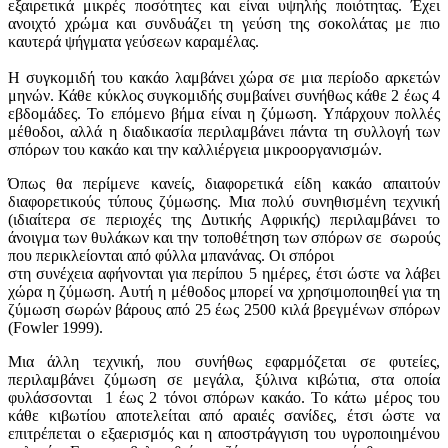
εξαιρετικά μικρές ποσότητες και είναι υψηλής ποιότητας. Έχει
ανοιχτό χρώμα και συνδυάζει τη γεύση της σοκολάτας με πιο
καυτερά ψήγματα γεύσεων καραμέλας.
Η συγκομιδή του κακάο λαμβάνει χώρα σε μια περίοδο αρκετών
μηνών. Κάθε κύκλος συγκομιδής συμβαίνει συνήθως κάθε 2 έως 4
εβδομάδες. Το επόμενο βήμα είναι η ζύμωση. Υπάρχουν πολλές
μέθοδοι, αλλά η διαδικασία περιλαμβάνει πάντα τη συλλογή των
σπόρων του κακάο και την καλλιέργεια μικροοργανισμών.
Όπως θα περίμενε κανείς, διαφορετικά είδη κακάο απαιτούν
διαφορετικούς τύπους ζύμωσης. Μια πολύ συνηθισμένη τεχνική
(ιδιαίτερα σε περιοχές της Δυτικής Αφρικής) περιλαμβάνει το
άνοιγμα των θυλάκων και την τοποθέτηση των σπόρων σε σωρούς
που περικλείονται από φύλλα μπανάνας. Οι σπόροι
στη συνέχεια αφήνονται για περίπου 5 ημέρες, έτσι ώστε να λάβει
χώρα η ζύμωση. Αυτή η μέθοδος μπορεί να χρησιμοποιηθεί για τη
ζύμωση σωρών βάρους από 25 έως 2500 κιλά βρεγμένων σπόρων
(Fowler 1999).
Μια άλλη τεχνική, που συνήθως εφαρμόζεται σε φυτείες,
περιλαμβάνει ζύμωση σε μεγάλα, ξύλινα κιβώτια, στα οποία
φυλάσσονται 1 έως 2 τόνοι σπόρων κακάο. Το κάτω μέρος του
κάθε κιβωτίου αποτελείται από αραιές σανίδες, έτσι ώστε να
επιτρέπεται ο εξαερισμός και η αποστράγγιση του υγροποιημένου