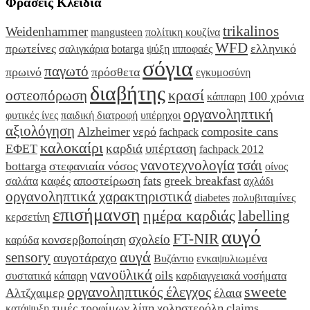
Φράσεις Κλειδιά
trikalinos
Weidenhammer
mangusteen
πολίτικη κουζίνα
WFD
πρωτείνες
ελληνικό
σαλιγκάρια
botarga
ψύξη
ιπποφαές
σόγια
παγωτό
πρωινό
πρόσθετα
εγκυμοσύνη
διαβήτης
κρασί
οστεοπόρωση
100 χρόνια
κάππαρη
οργανοληπτική
φυτικές ίνες
παιδική διατροφή
υπέρηχοι
αξιολόγηση
Alzheimer
νερό
composite cans
fachpack
καλοκαίρι
καρδιά
υπέρταση
ΕΦΕΤ
fachpack 2012
νανοτεχνολογία
τσάι
bottarga
στεφανιαία νόσος
οίνος
καφές
αποστείρωση
fats
greek breakfast
σαλάτα
αχλάδι
οργανοληπτικά χαρακτηριστικά
diabetes
πολυβιταμίνες
επισήμανση
ημέρα καρδιάς
labelling
κερσετίνη
αυγό
FT-NIR
σχολείο
κονσερβοποίηση
καρύδα
αυγά
sensory
αυγοτάραχο
Βυζάντιο
ενκαψυλιωμένα
νανοϋλικά
oils
συστατικά
κάπαρη
καρδιαγγειακά νοσήματα
sweete
οργανοληπτικός έλεγχος
Αλτζχαιμερ
έλαια
τιμές τροφίμων
λίπη
χοληστερόλη
claims
κατάψυξη