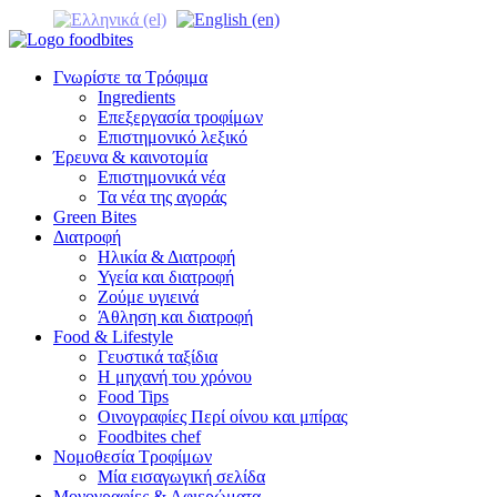
Γνωρίστε τα Τρόφιμα
Ingredients
Επεξεργασία τροφίμων
Επιστημονικό λεξικό
Έρευνα & καινοτομία
Επιστημονικά νέα
Τα νέα της αγοράς
Green Bites
Διατροφή
Ηλικία & Διατροφή
Υγεία και διατροφή
Ζούμε υγιεινά
Άθληση και διατροφή
Food & Lifestyle
Γευστικά ταξίδια
Η μηχανή του χρόνου
Food Tips
Οινογραφίες Περί οίνου και μπίρας
Foodbites chef
Νομοθεσία Τροφίμων
Μία εισαγωγική σελίδα
Μονογραφίες & Αφιερώματα