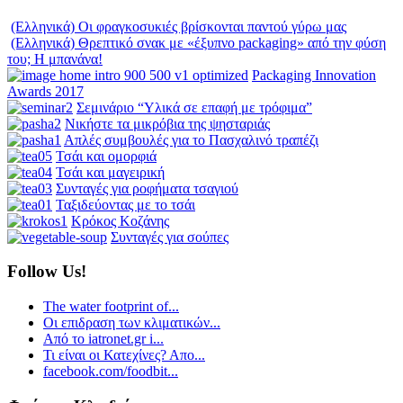
(Ελληνικά) Οι φραγκοσυκιές βρίσκονται παντού γύρω μας
(Ελληνικά) Θρεπτικό σνακ με «έξυπνο packaging» από την φύση
του; Η μπανάνα!
Packaging Innovation
Awards 2017
Σεμινάριο “Υλικά σε επαφή με τρόφιμα”
Νικήστε τα μικρόβια της ψησταριάς
Απλές συμβουλές για το Πασχαλινό τραπέζι
Τσάι και ομορφιά
Τσάι και μαγειρική
Συνταγές για ροφήματα τσαγιού
Ταξιδεύοντας με το τσάι
Κρόκος Κοζάνης
Συνταγές για σούπες
Follow Us!
The water footprint of...
Οι επιδραση των κλιματικών...
Από το iatronet.gr i...
Τι είναι οι Κατεχίνες? Απο...
facebook.com/foodbit...