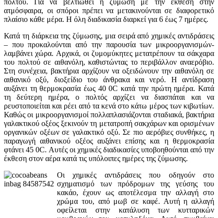
πολτού. Για να βελτιωθεί η ζύμωση με την έκθεση στην
ατμόσφαιρα, οι σπόροι πρέπει να μετακινούνται σε διαφορετικό
πλαίσιο κάθε μέρα. Η όλη διαδικασία διαρκεί για 6 έως 7 ημέρες.
Κατά τη διάρκεια της ζύμωσης, μια σειρά από χημικές αντιδράσεις
– που προκαλούνται από την παρουσία των μικροοργανισμών-
λαμβάνει χώρα. Αρχικά, οι ζυμομύκητες μετατρέπουν τα σάκχαρα
του πολτού σε αιθανόλη, καθιστώντας το περιβάλλον αναερόβιο.
Στη συνέχεια, βακτήρια αρχίζουν να οξειδώνουν την αιθανόλη σε
αιθανικό οξύ, διοξείδιο του άνθρακα και νερό. Η αντίδραση
αυξάνει τη θερμοκρασία έως 40 0C κατά την πρώτη ημέρα. Κατά
τη δεύτερη ημέρα, ο πολτός αρχίζει να διασπάται και να
ρευστοποιείται και ρέει από τα κενά στο κάτω μέρος των κιβωτίων.
Καθώς οι μικροοργανισμοί πολλαπλασιάζονται σταδιακά, βακτήρια
γαλακτικού οξέος ξεκινούν τη μετατροπή σακχάρων και ορισμένων
οργανικών οξέων σε γαλακτικό οξύ. Σε πιο αερόβιες συνθήκες, η
παραγωγή αιθανικού οξέος αυξάνει επίσης και η θερμοκρασία
φτάνει 45 0C. Αυτές οι χημικές διαδικασίες υποβοηθούνται από την
έκθεση στον αέρα κατά τις υπόλοιπες ημέρες της ζύμωσης.
Οι χημικές αντιδράσεις που οδηγούν στο
σχηματισμό των πρόδρομων της γεύσης του
κακάο, έχουν ως αποτέλεσμα την αλλαγή στο
χρώμα του, από μωβ σε καφέ. Αυτή η αλλαγή
οφείλεται στην κατάλυση των κυτταρικών