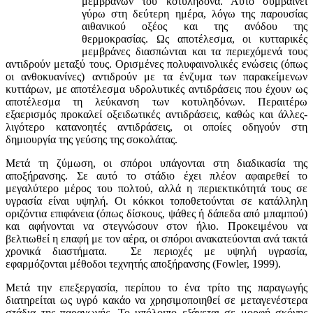
μεμβρανών του κοτυληδόνα. Αυτό συμβαίνει
γύρω στη δεύτερη ημέρα, λόγω της παρουσίας
αιθανικού οξέος και της ανόδου της
θερμοκρασίας. Ως αποτέλεσμα, οι κυτταρικές
μεμβράνες διασπώνται και τα περιεχόμενά τους
αντιδρούν μεταξύ τους. Ορισμένες πολυφαινολικές ενώσεις (όπως
οι ανθοκυανίνες) αντιδρούν με τα ένζυμα των παρακείμενων
κυττάρων, με αποτέλεσμα υδρολυτικές αντιδράσεις που έχουν ως
αποτέλεσμα τη λεύκανση των κοτυληδόνων. Περαιτέρω
εξαερισμός προκαλεί οξειδωτικές αντιδράσεις, καθώς και άλλες-
λιγότερο κατανοητές αντιδράσεις, οι οποίες οδηγούν στη
δημιουργία της γεύσης της σοκολάτας.
Μετά τη ζύμωση, οι σπόροι υπάγονται στη διαδικασία της
αποξήρανσης. Σε αυτό το στάδιο έχει πλέον αφαιρεθεί το
μεγαλύτερο μέρος του πολτού, αλλά η περιεκτικότητά τους σε
υγρασία είναι υψηλή. Οι κόκκοι τοποθετούνται σε κατάλληλη
οριζόντια επιφάνεια (όπως δίσκους, ψάθες ή δάπεδα από μπαμπού)
και αφήνονται να στεγνώσουν στον ήλιο. Προκειμένου να
βελτιωθεί η επαφή με τον αέρα, οι σπόροι ανακατεύονται ανά τακτά
χρονικά διαστήματα. Σε περιοχές με υψηλή υγρασία,
εφαρμόζονται μέθοδοι τεχνητής αποξήρανσης (Fowler, 1999).
Μετά την επεξεργασία, περίπου το ένα τρίτο της παραγωγής
διατηρείται ως υγρό κακάο να χρησιμοποιηθεί σε μεταγενέστερα
στάδια της παραγωγής. Το υπόλοιπο εξάγεται σε μορφή σκόνης