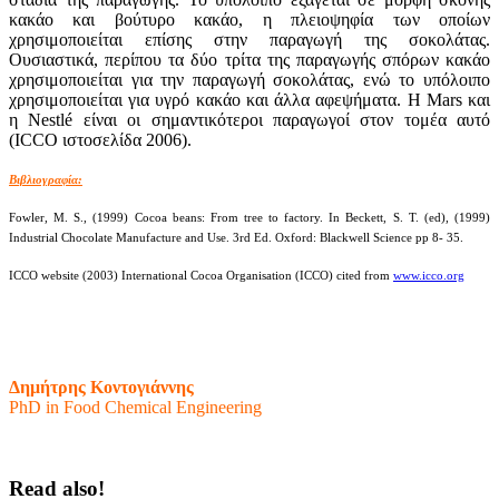
κακάο και βούτυρο κακάο, η πλειοψηφία των οποίων
χρησιμοποιείται επίσης στην παραγωγή της σοκολάτας.
Ουσιαστικά, περίπου τα δύο τρίτα της παραγωγής σπόρων κακάο
χρησιμοποιείται για την παραγωγή σοκολάτας, ενώ το υπόλοιπο
χρησιμοποιείται για υγρό κακάο και άλλα αφεψήματα. Η Mars και
η Nestlé είναι οι σημαντικότεροι παραγωγοί στον τομέα αυτό
(ICCO ιστοσελίδα 2006).
Βιβλιογραφία:
Fowler, M. S., (1999) Cocoa beans: From tree to factory. In Beckett, S. T. (ed), (1999)
Industrial Chocolate Manufacture and Use. 3rd Ed. Oxford: Blackwell Science pp 8- 35.
ICCO website (2003) International Cocoa Organisation (ICCO) cited from
www.icco.org
Δημήτρης Κοντογιάννης
PhD in Food Chemical Engineering
Read also!