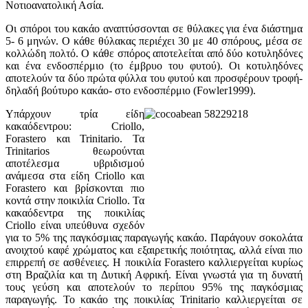
Νοτιοανατολική Ασία.
Οι σπόροι του κακάο αναπτύσσονται σε θύλακες για ένα διάστημα
5- 6 μηνών. Ο κάθε θύλακας περιέχει 30 με 40 σπόρους, μέσα σε
κολλώδη πολτό. Ο κάθε σπόρος αποτελείται από δύο κοτυληδόνες
και ένα ενδοσπέρμιο (το έμβρυο του φυτού). Οι κοτυληδόνες
αποτελούν τα δύο πρώτα φύλλα του φυτού και προσφέρουν τροφή-
δηλαδή βούτυρο κακάο- στο ενδοσπέρμιο (Fowler1999).
Υπάρχουν τρία είδη
κακαόδεντρου: Criollo,
Forastero και Trinitario. Τα
Trinitarios θεωρούνται
αποτέλεσμα υβριδισμού
ανάμεσα στα είδη Criollo και
Forastero και βρίσκονται πιο
κοντά στην ποικιλία Criollo. Τα
κακαόδεντρα της ποικιλίας
Criollo είναι υπεύθυνα σχεδόν
για το 5% της παγκόσμιας παραγωγής κακάο. Παράγουν σοκολάτα
ανοιχτού καφέ χρώματος και εξαιρετικής ποιότητας, αλλά είναι πιο
επιρρεπή σε ασθένειες. Η ποικιλία Forastero καλλιεργείται κυρίως
στη Βραζιλία και τη Δυτική Αφρική. Είναι γνωστά για τη δυνατή
τους γεύση και αποτελούν το περίπου 95% της παγκόσμιας
παραγωγής. Το κακάο της ποικιλίας Trinitario καλλιεργείται σε