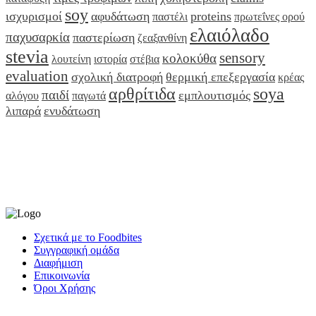
soy
ισχυρισμοί
αφυδάτωση
proteins
παστέλι
πρωτεΐνες ορού
ελαιόλαδο
παχυσαρκία
παστερίωση
ζεαξανθίνη
stevia
sensory
κολοκύθα
λουτείνη
ιστορία
στέβια
evaluation
σχολική διατροφή
θερμική επεξεργασία
κρέας
αρθρίτιδα
soya
παιδί
εμπλουτισμός
αλόγου
παγωτά
λιπαρά
ενυδάτωση
Σχετικά με το Foodbites
Συγγραφική ομάδα
Διαφήμιση
Επικοινωνία
Όροι Χρήσης