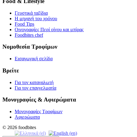
Food & Lifestyle
Γευστικά ταξίδια
Η μηχανή του χρόνου
Food Tips
Οινογραφίες Περί οίνου και μπίρας
Foodbites chef
Νομοθεσία Τροφίμων
Εισαγωγική σελίδα
Βρείτε
Για τον καταναλωτή
Για τον επαγγελματία
Μονογραφίες & Αφιερώματα
Μονογραφίες Τροφίμων
Αφιερώματα
© 2026 foodbites