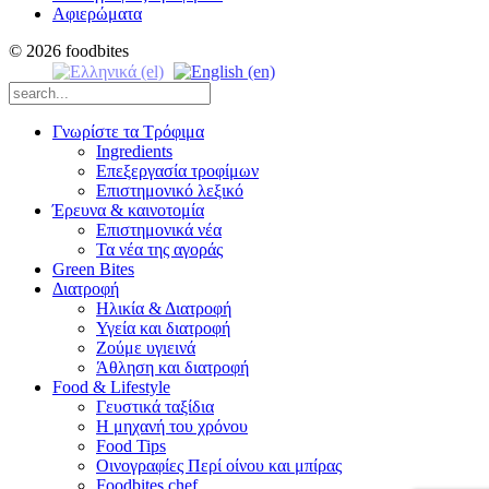
Αφιερώματα
© 2026 foodbites
Γνωρίστε τα Τρόφιμα
Ingredients
Επεξεργασία τροφίμων
Επιστημονικό λεξικό
Έρευνα & καινοτομία
Επιστημονικά νέα
Τα νέα της αγοράς
Green Bites
Διατροφή
Ηλικία & Διατροφή
Υγεία και διατροφή
Ζούμε υγιεινά
Άθληση και διατροφή
Food & Lifestyle
Γευστικά ταξίδια
Η μηχανή του χρόνου
Food Tips
Οινογραφίες Περί οίνου και μπίρας
Foodbites chef