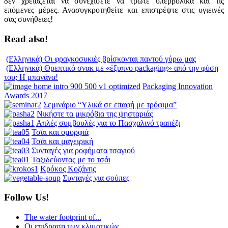
δεν χρειάζεται να συνεχίσετε να τρώτε υπερβολικά και τις
επόμενες μέρες. Ανασυγκροτηθείτε και επιστρέψτε στις υγιεινές
σας συνήθειες!
Read also!
(Ελληνικά) Οι φραγκοσυκιές βρίσκονται παντού γύρω μας
(Ελληνικά) Θρεπτικό σνακ με «έξυπνο packaging» από την φύση
του; Η μπανάνα!
Packaging Innovation
Awards 2017
Σεμινάριο “Υλικά σε επαφή με τρόφιμα”
Νικήστε τα μικρόβια της ψησταριάς
Απλές συμβουλές για το Πασχαλινό τραπέζι
Τσάι και ομορφιά
Τσάι και μαγειρική
Συνταγές για ροφήματα τσαγιού
Ταξιδεύοντας με το τσάι
Κρόκος Κοζάνης
Συνταγές για σούπες
Follow Us!
The water footprint of...
Οι επιδραση των κλιματικών...