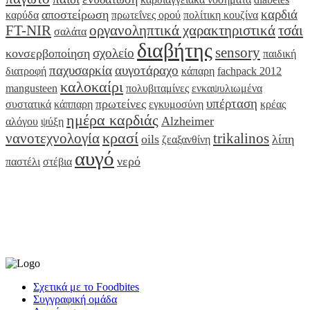
καρδιά
αποστείρωση
καρύδα
πρωτεΐνες ορού
πολίτικη κουζίνα
FT-NIR
οργανοληπτικά χαρακτηριστικά
τσάι
σαλάτα
διαβήτης
sensory
σχολείο
κονσερβοποίηση
παιδική
παχυσαρκία
αυγοτάραχο
διατροφή
κάπαρη
fachpack 2012
καλοκαίρι
mangusteen
πολυβιταμίνες
ενκαψυλιωμένα
υπέρταση
πρωτείνες
συστατικά
κάππαρη
εγκυμοσύνη
κρέας
ημέρα καρδιάς
Alzheimer
αλόγου
ψύξη
κρασί
νανοτεχνολογία
trikalinos
oils
λίπη
ζεαξανθίνη
αυγό
νερό
παστέλι
στέβια
Σχετικά με το Foodbites
Συγγραφική ομάδα