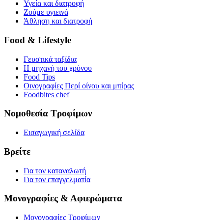
Υγεία και διατροφή
Ζούμε υγιεινά
Άθληση και διατροφή
Food & Lifestyle
Γευστικά ταξίδια
Η μηχανή του χρόνου
Food Tips
Οινογραφίες Περί οίνου και μπίρας
Foodbites chef
Νομοθεσία Τροφίμων
Εισαγωγική σελίδα
Βρείτε
Για τον καταναλωτή
Για τον επαγγελματία
Μονογραφίες & Αφιερώματα
Μονογραφίες Τροφίμων