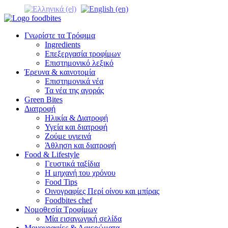
Γνωρίστε τα Τρόφιμα
Ingredients
Επεξεργασία τροφίμων
Επιστημονικό λεξικό
Έρευνα & καινοτομία
Επιστημονικά νέα
Τα νέα της αγοράς
Green Bites
Διατροφή
Ηλικία & Διατροφή
Υγεία και διατροφή
Ζούμε υγιεινά
Άθληση και διατροφή
Food & Lifestyle
Γευστικά ταξίδια
Η μηχανή του χρόνου
Food Tips
Οινογραφίες Περί οίνου και μπίρας
Foodbites chef
Νομοθεσία Τροφίμων
Μία εισαγωγική σελίδα
Μονογραφίες & Αφιερώματα