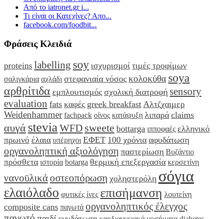
Από το iatronet.gr i...
Τι είναι οι Κατεχίνες? Απο...
facebook.com/foodbit...
Φράσεις Κλειδιά
soy
labelling
proteins
ισχυρισμοί
τιμές τροφίμων
soya
κολοκύθα
στεφανιαία νόσος
σαλιγκάρια
αχλάδι
αρθρίτιδα
sensory
εμπλουτισμός
σχολική διατροφή
evaluation
fats
καφές
greek breakfast
Αλτζχαιμερ
Weidenhammer
λιπαρά
claims
fachpack
οίνος
κατάψυξη
stevia
αυγά
sweete
WFD
bottarga
ελληνικό
ιπποφαές
πρωινό
έλαια
ΕΦΕΤ
100 χρόνια
αφυδάτωση
υπέρηχοι
οργανοληπτική αξιολόγηση
παστερίωση
Βυζάντιο
πρόσθετα
θερμική επεξεργασία
ιστορία
botarga
κερσετίνη
σόγια
νανοϋλικά
οστεοπόρωση
χοληστερόλη
ελαιόλαδο
επισήμανση
φυτικές ίνες
λουτείνη
οργανοληπτικός έλεγχος
composite cans
παγωτά
παγωτό
παιδί
ενυδάτωση
καρδιαγγειακά νοσήματα
diabetes