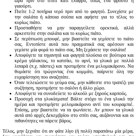
ώρα πριν στο σπίτι κάτι ελαφρύ, όπως ένα φρούτο ή
γιαούρτι.
Πιείτε 1-2 ποτήρια νερό πριν από το φαγητό. Συνεχίστε με
την σαλάτα ή κάποια σούπα και αφήστε για το τέλος το
κυρίως πιάτο.
Προσπαθήστε να μην παραγγείλετε ορεκτικά, αλλά
αρκεστείτε στην σαλάτα και το κυρίως πιάτο.
Σε περίπτωση μπουφέ, μην βιαστείτε να γεμίσετε το πιάτο
σας. Εντοπίστε αυτά που πραγματικά σας αρέσουν και
γεμίστε μία φορά το πιάτο σας. Μη ξεχάσετε την σαλάτα!
Αποφύγετε τα τηγανητά και φαγητά πλούσια σε βούτυρα και
κρέμα γάλακτος, το κατσίκι, το αρνί, τα γλυκά με πολλά
λιπαρά (π.χ. πάστες) και προτιμήστε ένα μελομακάρονο. Να
θυμάστε ότι τρώγοντας ένα κομμάτι, παίρνετε όλη την
ευχαρίστηση που αναζητάτε.
Όταν τελειώσετε το γεύμα σας, μην κάθεστε στο τραπέζι για
συζήτηση, προτιμήστε το σαλόνι ή άλλο χώρο.
Αποφύγετε να συνοδεύετε το αλκοόλ με ξηρούς καρπούς.
Προσοχή στα γλυκίσματα! Βάλτε στόχο το ένα γλυκό την
ημέρα και προτιμήστε μελομακάρονο αντί του κουραμπιέ.
Επίσης, μην βιαστείτε να τα ψωνίσετε. Αν μπουν τα γλυκά
αυτά από αρχές Δεκεμβρίου στο σπίτι σας, αυξάνονται και οι
πιθανότητες να πάρετε βάρος.
Τέλος, μην ξεχνάτε ότι αν φάτε λίγο (ή πολύ) παραπάνω μία μέρα,