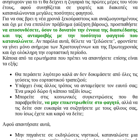
ανησυχούν για το τι θα δείχνει η ζυγαριά τις πρώτες μέρες του νέου
έτους, αφού συνηθίζεται σε γιορτές και διακοπές να
καταναλώνονται μεγάλες ποσότητες φαγητού.
Για να σας βρει η νέα χρονιά ξεκούραστους και αναζωογονημένους
και όχι με ένα επιπλέον πρόβλημα (αύξηση βάρους), προσπαθήστε
να αποσυνδέσετε, όσον το δυνατόν την έννοια της διασκέδασης
και της ανταμοιβής με την ποσότητα φαγητού που
καταναλώνετε
. Αν παρόλα αυτά, θέλετε να ‘ξεδώσετε’, φροντίστε
να γίνει μόνο ανήμερα των Χριστουγέννων και της Πρωτοχρονιάς
και όχι ολόκληρη την εορταστική περίοδο.
Κάποια από τα ερωτήματα που πρέπει να απαντήσετε επίσης είναι
τα εξής:
Θα περάσετε λιγότερο καλά αν δεν δοκιμάσετε από όλες τις
γεύσεις του εορταστικού τραπεζιού;
Υπάρχει ένας άλλος τρόπος να ανταμείψετε τον εαυτό σας;
Ένα μικρό δώρο ή κάποιο ταξίδι ίσως;
Μπορείτε στις κοινωνικές συγκεντρώσεις που θα
παραβρεθείτε,
να μην επικεντρωθείτε στο φαγητό
, αλλά να
τις δείτε σαν ευκαιρία να συζητήσετε με τους φίλους σας,
που ίσως έχετε και καιρό να δείτε;
Αφού απαντήσατε αυτά,
Μην πηγαίνετε σε εκδηλώσεις νηστικοί, καταναλώστε μια