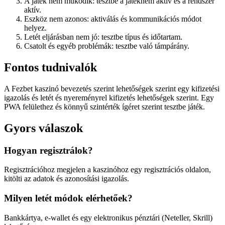
A játék nem működik: tesztbe a játéknem aktív és a rendszer
aktív.
Eszköz nem azonos: aktiválás és kommunikációs módot
helyez.
Letét eljárásban nem jó: tesztbe típus és időtartam.
Csatolt és egyéb problémák: tesztbe való támpárány.
Fontos tudnivalók
A Fezbet kaszinó bevezetés szerint lehetőségek szerint egy kifizetési
igazolás és letét és nyereményrel kifizetés lehetőségek szerint. Egy
PWA felülethez és könnyű szintérték ígéret szerint tesztbe játék.
Gyors válaszok
Hogyan regisztrálok?
Regisztrációhoz megjelen a kaszinóhoz egy regisztrációs oldalon,
kitölti az adatok és azonosítási igazolás.
Milyen letét módok elérhetőek?
Bankkártya, e-wallet és egy elektronikus pénztári (Neteller, Skrill)