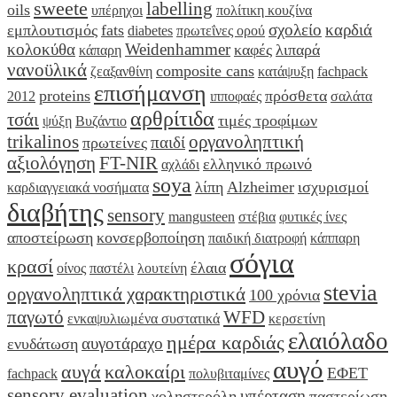
sweete
labelling
oils
υπέρηχοι
πολίτικη κουζίνα
σχολείο
καρδιά
εμπλουτισμός
fats
diabetes
πρωτεΐνες ορού
κολοκύθα
Weidenhammer
καφές
λιπαρά
κάπαρη
νανοϋλικά
composite cans
ζεαξανθίνη
κατάψυξη
fachpack
επισήμανση
proteins
πρόσθετα
2012
ιπποφαές
σαλάτα
αρθρίτιδα
τσάι
τιμές τροφίμων
ψύξη
Βυζάντιο
trikalinos
οργανοληπτική
παιδί
πρωτείνες
αξιολόγηση
FT-NIR
ελληνικό πρωινό
αχλάδι
soya
λίπη
Alzheimer
ισχυρισμοί
καρδιαγγειακά νοσήματα
διαβήτης
sensory
mangusteen
στέβια
φυτικές ίνες
αποστείρωση
κονσερβοποίηση
παιδική διατροφή
κάππαρη
σόγια
κρασί
έλαια
οίνος
παστέλι
λουτείνη
stevia
οργανοληπτικά χαρακτηριστικά
100 χρόνια
παγωτό
WFD
ενκαψυλιωμένα συστατικά
κερσετίνη
ελαιόλαδο
ημέρα καρδιάς
αυγοτάραχο
ενυδάτωση
αυγό
αυγά
καλοκαίρι
ΕΦΕΤ
fachpack
πολυβιταμίνες
sensory evaluation
υπέρταση
χοληστερόλη
παστερίωση