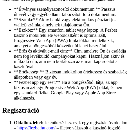
**Érvényes személyazonosító dokumentum:** Passzus,
útlevél vagy egyéb állami kibocsátott fotó dokumentum.
**Számla:** Aktív banki vagy elektronikus pénztári (e-
wallet) számla, amelynek tulajdonosa Ön.
**Eszköz:** Egy smartfon, tablet vagy laptop. A Fezbet
kaszinó mobilfelülete weboldalként is optimalizált,
Progressive Web App (PWA) funkciókkal rendelkezik,
amelyet a böngészőből közvetlenül lehet használni.
**Erős és aktivált e-mail cím:** Cím, amelyre Ön és családja
nem fog levélküldő kampányokat kapni. Használjon aktív és
működő cím, ami nem korlátozza az e-mail kapcsolatot a
kaszinóval.
**Értékesség:** Biztosan indokoljon értékesség és szabadság
állapotban vagy egy év.
**Fezbet app egy eset:** Ha a böngészőből látja, az app
biztosan azt egy Progressive Web App (PWA) oldal, és nem
egy standard fizikai Google Play vagy Apple App Store
alkalmazás.
Regisztráció
Oldalhoz lehet:
Jelentkezéshez csak egy regisztrációs oldalon
–
https://fezbethu.com/
– illetve válaszolt a kaszinó fogadó