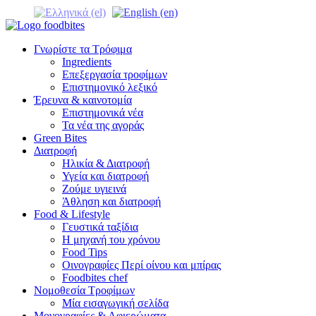
Γνωρίστε τα Τρόφιμα
Ingredients
Επεξεργασία τροφίμων
Επιστημονικό λεξικό
Έρευνα & καινοτομία
Επιστημονικά νέα
Τα νέα της αγοράς
Green Bites
Διατροφή
Ηλικία & Διατροφή
Υγεία και διατροφή
Ζούμε υγιεινά
Άθληση και διατροφή
Food & Lifestyle
Γευστικά ταξίδια
Η μηχανή του χρόνου
Food Tips
Οινογραφίες Περί οίνου και μπίρας
Foodbites chef
Νομοθεσία Τροφίμων
Μία εισαγωγική σελίδα
Μονογραφίες & Αφιερώματα