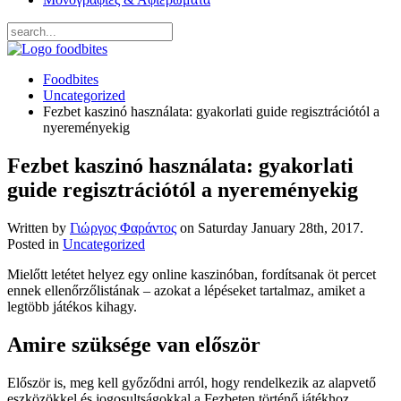
Foodbites
Uncategorized
Fezbet kaszinó használata: gyakorlati guide regisztrációtól a
nyereményekig
Fezbet kaszinó használata: gyakorlati
guide regisztrációtól a nyereményekig
Written by
Γιώργος Φαράντος
on
Saturday January 28th, 2017
.
Posted in
Uncategorized
Mielőtt letétet helyez egy online kaszinóban, fordítsanak öt percet
ennek ellenőrzőlistának – azokat a lépéseket tartalmaz, amiket a
legtöbb játékos kihagy.
Amire szüksége van először
Először is, meg kell győződni arról, hogy rendelkezik az alapvető
eszközökkel és jogosultságokkal a Fezbeten történő játékhoz.