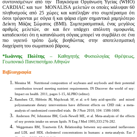
συντονισμένων από την Παγκόσμια Οργάνωση Υγείας (WHO)
CARDIAC και των MONALISA μελετών οι οποίες κάλυψαν 60
πληθυσμούς από 25 χώρες και κατέληξαν στο συμπέρασμα ότι
όσοι τρέφονται με σόγια ή και ψάρια είχαν σημαντικά χαμηλότερο
Δείκτη Μάζας Σώματος (ΒΜΙ). Συμπερασματικά, ένας μεγάλος
αριθμός μελετών, αν και δεν υπάρχει απόλυτη ομοφωνία,
καταδεικνύει ότι η κατανάλωση σόγιας μπορεί να συμβάλει σε ένα
πιο υγιεινό τρόπο ζωής βοηθώντας στην αποτελεσματική
διαχείριση του σωματικού βάρους.
*Ιωάννης Πολίτης
– Καθηγητής Φυσιολογίας Θρέψεως,
Γεωπονικό Πανεπιστήμιο Αθηνών
Βιβλιογραφία
Messina M. Nutritional composition of soybeans and soyfoods and their potential
contribution toward meeting nutrient requirements. IN Discover the world of soy:
Impact on health. 2011, pages 1-15, ALPRO (editor).
Ramdsen CE, Hibbein JR, Majchrzak SF, et al. n-6 fatty acid-specific and mixed
polyunsaturate dietary interventions have different effects on CHD risk: a meta-
analysis of randomized controlled trials. Br J Nutr 2010; 104: 1586-1600.
Anderson JW, Johnstone BM, Cook-Newell ME, et al. Meta-analysis of the effects
of soy protein intake on serum lipids. N Eng J Med 1995;333:276-282.
Weggemans RM, Trautwein EA. Relationship between soy-associated isoflavones
and LDL and HDL cholesterol concentrations in humans: a meta-analysis. Eur J