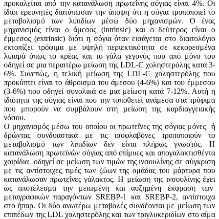
προκαλείται από την κατανάλωση πρωτεΐνης σόγιας είναι 4%. Οι
ίδιοι ερευνητές διατύπωσαν την άποψη ότι η σόγια τροποποιεί το
μεταβολισμό των λιπιδίων μέσω δύο μηχανισμών. Ο ένας
μηχανισμός είναι ο άμεσος (intrinsic) και ο δεύτερος είναι ο
έμμεσος (extrinsic) διότι η σόγια όταν εισάγεται στο διαιτολόγιο
εκτοπίζει τρόφιμα με υψηλή περιεκτικότητα σε κεκορεσμένα
λιπαρά όπως το κρέας και το γάλα γεγονός που από μόνο του
οδηγεί σε μια περαιτέρω μείωση της LDL-C χοληστερόλης κατά 3-
6%. Συνεπώς, η τελική μείωση της LDL-C χοληστερόλης που
προκύπτει είναι το άθροισμα του άμεσου (4-6%) και του έμμεσου
(3-6%) που οδηγεί συνολικά σε μια μείωση κατά 7-12%. Αυτή η
ιδιότητα της σόγιας είναι που την τοποθετεί ανάμεσα στα τρόφιμα
που μπορούν να συμβάλουν στη μείωση της καρδιαγγειακής
νόσου.
Ο μηχανισμός μέσω του οποίου οι πρωτεΐνες της σόγιας μόνες ή
δρώντας συνδυαστικά με τις ισοφλαβόνες τροποποιούν το
μεταβολισμό των λιπιδίων δεν είναι πλήρως γνωστός. Η
κατανάλωση πρωτεϊνών σόγιας από επίμυες και απογαλακτισθέντα
χοιρίδια οδηγεί σε μείωση των τιμών της ινσουλίνης σε σύγκριση
με τις αντίστοιχες τιμές των ζώων της ομάδας του μάρτυρα που
κατανάλωσαν πρωτεΐνες γάλακτος. Η μείωση της ινσουλίνης έχει
ως αποτέλεσμα την μειωμένη και αυξημένη έκφραση των
μεταγραφικών παραγόντων SREBP-1 και SREBP-2, αντίστοιχα
στο ήπαρ. Οι δύο ανωτέρω μεταβολές συνδέονται με μείωση των
επιπέδων της LDL χοληστερόλης και των τριγλυκεριδίων στο αίμα