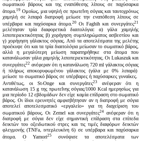
σωματικού βάρους και της εναπόθεσης λίπους σε παχύσαρκα
19
άτομα.
Ομοίως, μια υψηλή σε πρωτεΐνη σόγιας και ταυτοχρόνως
χαμηλή σε λιπαρά διατροφή μείωσε την εναπόθεση λίπους σε
20
21
υπέρβαρα και παχύσαρκα άτομα.
Οι Faghih και συνεργάτες
μελέτησαν τρία διαφορετικά διαιτολόγια: α) γάλα χαμηλής
λιποπεριεκτικότητας β) χορήγηση συμπληρώματος ασβεστίου και
γ) χορήγηση γάλακτος σόγιας. Από τα αποτελέσματα της μελέτης
προέκυψε ότι και τα τρία διαιτολόγια μείωσαν το σωματικό βάρος,
αλλά η μεγαλύτερη μείωση παρατηρήθηκε στα άτομα που
κατανάλωσαν γάλα χαμηλής λιποπεριεκτικότητας. Οι Lukaszuk και
22
συνεργάτες
ανέφεραν ότι η κατανάλωση 720 ml γάλακτος σόγιας
ή πλήρως αποκορυφωμένου γάλακτος (γάλα με 0% λιπαρά)
μείωσε το σωματικό βάρος σε υπέρβαρες ή παχύσαρκες γυναίκες.
23
Αντιθέτως, οι St-Onge και συνεργάτες
ανέφεραν ότι η
κατανάλωση 15 g της πρωτεΐνης σόγιας/1000 Kcal ημερησίως για
μια περίοδο 12 εβδομάδων δεν είχε καμία επίδραση στο σωματικό
βάρος. Οι ίδιοι ερευνητές αμφισβήτησαν αν η διατροφή με σόγια
αποτελεί αποτελεσματικό «εργαλείο» για τη διαχείριση του
24
σωματικού βάρους. Οι Zemel και συνεργάτες
ανέφεραν ότι η
διατροφή με σόγια δεν είχε σημαντική επίδραση στα επίπεδα
δεικτών του οξειδωτικού στρες και τις τιμές διαφόρων δεικτών
φλεγμονής (TNFa, ιντερλευκίνη 6) σε υπέρβαρα και παχύσαρκα
25
άτομα. O Yamori
συνόψισε τα αποτελέσματα των