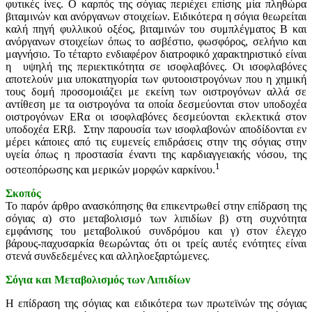
φυτικές ίνες. Ο καρπός της σόγιας περιέχει επίσης μία πληθώρα
βιταμινών και ανόργανων στοιχείων. Ειδικότερα η σόγια θεωρείται
καλή πηγή φυλλικού οξέος, βιταμινών του συμπλέγματος Β και
ανόργανων στοιχείων όπως το ασβέστιο, φωσφόρος, σελήνιο και
μαγνήσιο. Το τέταρτο ενδιαφέρον διατροφικό χαρακτηριστικό είναι
η υψηλή της περιεκτικότητα σε ισοφλαβόνες. Οι ισοφλαβόνες
αποτελούν μια υποκατηγορία των φυτοοιστρογόνων που η χημική
τους δομή προσομοιάζει με εκείνη των οιστρογόνων αλλά σε
αντίθεση με τα οιστρογόνα τα οποία δεσμεύονται στον υποδοχέα
οιστρογόνων ERα οι ισοφλαβόνες δεσμεύονται εκλεκτικά στον
υποδοχέα ERβ. Στην παρουσία των ισοφλαβονών αποδίδονται εν
μέρει κάποιες από τις ευμενείς επιδράσεις στην της σόγιας στην
υγεία όπως η προστασία έναντι της καρδιαγγειακής νόσου, της
1
οστεοπόρωσης και μερικών μορφών καρκίνου.
Σκοπός
Το παρόν άρθρο ανασκόπησης θα επικεντρωθεί στην επίδραση της
σόγιας α) στο μεταβολισμό των λιπιδίων β) στη συχνότητα
εμφάνισης του μεταβολικού συνδρόμου και γ) στον έλεγχο
βάρους-παχυσαρκία θεωρώντας ότι οι τρείς αυτές ενότητες είναι
στενά συνδεδεμένες και αλληλοεξαρτώμενες.
Σόγια και Μεταβολισμός των Λιπιδίων
Η επίδραση της σόγιας και ειδικότερα των πρωτεϊνών της σόγιας