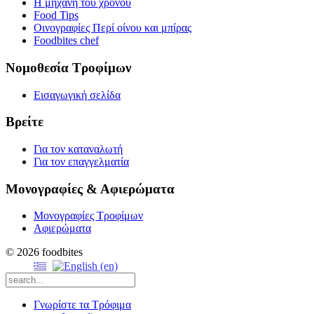
Η μηχανή του χρόνου
Food Tips
Οινογραφίες Περί οίνου και μπίρας
Foodbites chef
Νομοθεσία Τροφίμων
Εισαγωγική σελίδα
Βρείτε
Για τον καταναλωτή
Για τον επαγγελματία
Μονογραφίες & Αφιερώματα
Μονογραφίες Τροφίμων
Αφιερώματα
© 2026 foodbites
Γνωρίστε τα Τρόφιμα