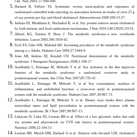
Clin Nutr 2003; 57:940-946.
Harland JI, Faffner TA. Systematic review, meta-analysis and regression of
randomized controlled trials reporting on association between an intake of circa 25 g
of soy protein per day and blood cholesterol. Atherosclerosis 2008:200:13-27.
Jenkins DJ, Mirahhimi A, Shichaikul K, et al. Soy protein reduces serum cholesterol
by both intrinsic and food replacement mechanisms. J Nutr 2010:140:2302S-2311S.
Alberti KG, Zimmet P, Shaw J. The metabolic syndrome–a new worldwide
definition. Lancet 2005;366:1059-62.
Ford ES, Giles WH, Mokdad AH. Increasing prevalence of the metabolic syndrome
among u.s. Adults. Diabetes Care 2004;27:2444-9.
Josse AR, Jenkins DJ, Kendall CW. Nutritional determinants of the metabolic
syndrome. J Nutrigenet Nutrigenomics 2008;1:109-17.
Azadbakht L, Kimiagar M, Mehrabi Y et al. Soy inclusion in the diet improves
features of the metabolic syndrome: a randomized crossover study in
postmenopausal women. Am J Clin Nutr 2007;85:735-41.
Azadbakht L, Kimiagar M, Mehrabi Y, et al. Soy consumption, markers of
inflammation, and endothelial function: a cross-over study in postmenopausal
women with the metabolic syndrome. Diabetes Care 2007;30:967-73.
Azadbakht L, Kimiagar M, Mehrabi Y, et al. Dietary soya intake alters plasma
antioxidant status and lipid peroxidation in postmenopausal women with the
metabolic syndrome. Br J Nutr 2007;98:807-13.
Lukaczer D, Liska DJ, Lerman RH et al. Effect of a low glycemic index diet with
soy protein and phytosterols on CVD risk factors in postmenopausal women.
Nutrition 2006;22:104-13.
Lerman RH, Minich DM, Darland G et al. Subjects with elevated LDL cholesterol