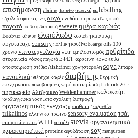
τιμές τροφίμων
bottarga
fats
ιπποφαές
ψύξη
επισήμανση
labelling
claims
diabetes
σαλιγκάρια
αυγά
σχολείο
ενυδάτωση
φυτικές ίνες
πρωτεΐνες ορού
sweete
ημέρα καρδιάς
παγωτό
παιδική διατροφή
ελαιόλαδο
Βυζάντιο
κάπαρη
λουτείνη
κατάψυξη
sensory
αυγοτάραχο
oils
100
πολίτικη κουζίνα
botarga
αρθρίτιδα
νανοτεχνολογία
χρόνια
λίπη
εμπλουτισμός
κολοκύθα
στεφανιαία νόσος
ΕΦΕΤ
παγωτά
κερσετίνη
soya
αποστείρωση
Alzheimer
χοληστερόλη
λιπαρά
στέβια
διαβήτης
νανοϋλικά
καφές
θερμική
υπέρηχοι
επεξεργασία
νερό
παστερίωση
πολυβιταμίνες
fachpack 2012
καλοκαίρι
παχυσαρκία
Weidenhammer
Αλτζχαιμερ
σχολική διατροφή
καρδιαγγειακά νοσήματα
οργανοληπτικός έλεγχος
πρόσθετα
ζεαξανθίνη
trikalinos
sensory evaluation
τσάι
ελληνικό πρωινό
stevia
WFD
οργανοληπτικά
composite cans
παστέλι
soy
χαρακτηριστικά
proteins
αφυδάτωση
mangusteen