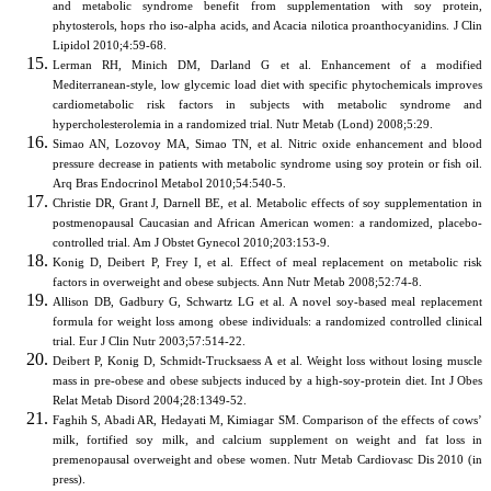
and metabolic syndrome benefit from supplementation with soy protein,
phytosterols, hops rho iso-alpha acids, and Acacia nilotica proanthocyanidins. J Clin
Lipidol 2010;4:59-68.
Lerman RH, Minich DM, Darland G et al. Enhancement of a modified
Mediterranean-style, low glycemic load diet with specific phytochemicals improves
cardiometabolic risk factors in subjects with metabolic syndrome and
hypercholesterolemia in a randomized trial. Nutr Metab (Lond) 2008;5:29.
Simao AN, Lozovoy MA, Simao TN, et al. Nitric oxide enhancement and blood
pressure decrease in patients with metabolic syndrome using soy protein or fish oil.
Arq Bras Endocrinol Metabol 2010;54:540-5.
Christie DR, Grant J, Darnell BE, et al. Metabolic effects of soy supplementation in
postmenopausal Caucasian and African American women: a randomized, placebo-
controlled trial. Am J Obstet Gynecol 2010;203:153-9.
Konig D, Deibert P, Frey I, et al. Effect of meal replacement on metabolic risk
factors in overweight and obese subjects. Ann Nutr Metab 2008;52:74-8.
Allison DB, Gadbury G, Schwartz LG et al. A novel soy-based meal replacement
formula for weight loss among obese individuals: a randomized controlled clinical
trial. Eur J Clin Nutr 2003;57:514-22.
Deibert P, Konig D, Schmidt-Trucksaess A et al. Weight loss without losing muscle
mass in pre-obese and obese subjects induced by a high-soy-protein diet. Int J Obes
Relat Metab Disord 2004;28:1349-52.
Faghih S, Abadi AR, Hedayati M, Kimiagar SM. Comparison of the effects of cows’
milk, fortified soy milk, and calcium supplement on weight and fat loss in
premenopausal overweight and obese women. Nutr Metab Cardiovasc Dis 2010 (in
press).