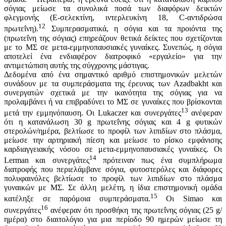
σόγιας μείωσε τα συνολικά ποσά των διαφόρων δεικτών
φλεγμονής (E-σελεκτίνη, ιντερλευκίνη 18, C-αντιδρώσα
12
πρωτεΐνη).
Συμπερασματικά, η σόγια και τα προιόντα της
(πρωτεΐνη της σόγιας) επηρεάζουν θετικά δείκτες που σχετίζονται
με το ΜΣ σε μετα-εμμηνοπαυσιακές γυναίκες. Συνεπώς, η σόγια
αποτελεί ένα ενδιαφέρον διατροφικό «εργαλείο» για την
αντιμετώπιση αυτής της σύγχρονης μάστιγας.
Δεδομένα από ένα σημαντικό αριθμό επιστημονικών μελετών
συνάδουν με τα συμπεράσματα της έρευνας των Azadbakht και
συνεργατών σχετικά με την ικανότητα της σόγιας για να
προλαμβάνει ή να επιβραδύνει το ΜΣ σε γυναίκες που βρίσκονται
13
μετά την εμμηνόπαυση. Οι Lukaczer και συνεργάτες
ανέφεραν
ότι η κατανάλωση 30 g πρωτεΐνης σόγιας και 4 g φυτικών
στερολών/ημέρα, βελτίωσε το προφίλ των λιπιδίων στο πλάσμα,
μείωσε την αρτηριακή πίεση και μείωσε το ρίσκο εμφάνισης
καρδιαγγειακής νόσου σε μετα-εμμηνοπαυσιακές γυναίκες. Οι
14
Lerman και συνεργάτες
πρότειναν πως ένα συμπλήρωμα
διατροφής που περιελάμβανε σόγια, φυτοστερόλες και διάφορες
πολυφαινόλες βελτίωσε το προφίλ των λιπιδίων στο πλάσμα
γυναικών με ΜΣ. Σε άλλη μελέτη, η ίδια επιστημονική ομάδα
15
κατέληξε σε παρόμοια συμπεράσματα.
Οι Simao και
16
συνεργάτες
ανέφεραν ότι προσθήκη της πρωτεΐνης σόγιας (25 g/
ημέρα) στο διαιτολόγιο για μια περίοδο 90 ημερών μείωσε τη