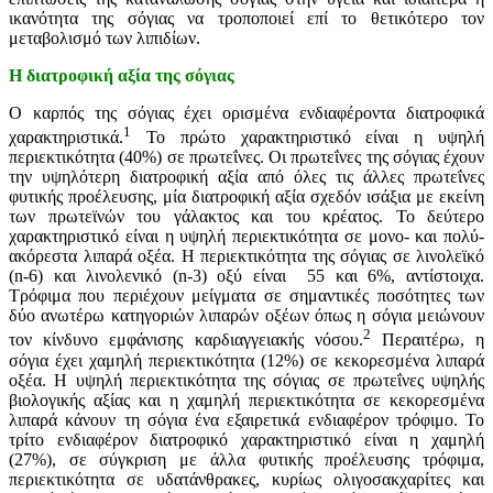
ικανότητα της σόγιας να τροποποιεί επί το θετικότερο τον
μεταβολισμό των λιπιδίων.
Η διατροφική αξία της σόγιας
Ο καρπός της σόγιας έχει ορισμένα ενδιαφέροντα διατροφικά
1
χαρακτηριστικά.
Το πρώτο χαρακτηριστικό είναι η υψηλή
περιεκτικότητα (40%) σε πρωτεΐνες. Οι πρωτεΐνες της σόγιας έχουν
την υψηλότερη διατροφική αξία από όλες τις άλλες πρωτεΐνες
φυτικής προέλευσης, μία διατροφική αξία σχεδόν ισάξια με εκείνη
των πρωτεϊνών του γάλακτος και του κρέατος. Το δεύτερο
χαρακτηριστικό είναι η υψηλή περιεκτικότητα σε μονο- και πολύ-
ακόρεστα λιπαρά οξέα. Η περιεκτικότητα της σόγιας σε λινολεϊκό
(n-6) και λινολενικό (n-3) οξύ είναι 55 και 6%, αντίστοιχα.
Τρόφιμα που περιέχουν μείγματα σε σημαντικές ποσότητες των
δύο ανωτέρω κατηγοριών λιπαρών οξέων όπως η σόγια μειώνουν
2
τον κίνδυνο εμφάνισης καρδιαγγειακής νόσου.
Περαιτέρω, η
σόγια έχει χαμηλή περιεκτικότητα (12%) σε κεκορεσμένα λιπαρά
οξέα. Η υψηλή περιεκτικότητα της σόγιας σε πρωτεΐνες υψηλής
βιολογικής αξίας και η χαμηλή περιεκτικότητα σε κεκορεσμένα
λιπαρά κάνουν τη σόγια ένα εξαιρετικά ενδιαφέρον τρόφιμο. Το
τρίτο ενδιαφέρον διατροφικό χαρακτηριστικό είναι η χαμηλή
(27%), σε σύγκριση με άλλα φυτικής προέλευσης τρόφιμα,
περιεκτικότητα σε υδατάνθρακες, κυρίως ολιγοσακχαρίτες και