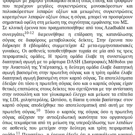
τροφίμων με χαμηλό γλυκαιμικό δείκτη όπως επίσης και τροφίμων
που περιέχουν μεγάλες συγκεντρώσεις μονοακόρεστων και
πολυακόρεστων λιπαρών οξέων και μειωμένες συγκεντρώσεις
κορεσμένων λιπαρών οξέων όπως η σόγια, μπορεί να προσφέρουν
σημαντικά οφέλη στη μείωση της συχνότητας εμφάνισης του ΜΣ.
Σε κλινική έρευνα που πραγματοποιήθηκε από τους Azadbakht και
10-12
συνεργάτες
διερευνήθηκε η επίδραση της κατανάλωσης
σόγιας σε διαφόρους μεταβολικούς δείκτες. Στην έρευνα που
διήρκησε 8 εβδομάδες συμμετείχαν 42 μετα-εμμηνοπαυσιακές
γυναίκες. Οι ασθενείς τοποθετήθηκαν τυχαία σε μία από τις τρεις
πειραματικές ομάδες. Η πρώτη ομάδα έλαβε τη συνιστώμενη
διαιτητική αγωγή με το μάρτυρα DASH (Διατροφικές Μέθοδοι για
την Αναστολή της Υπέρτασης), η δεύτερη ομάδα έλαβε διαιτητική
αγωγή βασισμένη στην πρωτεΐνη σόγιας και η τρίτη ομάδα έλαβε
διαιτητική αγωγή βασισμένη στον καρπό σόγιας. Τα αποτελέσματα
έδειξαν ότι τόσο η πρωτεΐνη σόγιας όσο και ο καρπός σόγιας είχαν
θετικές επιπτώσεις στους δείκτες που σχετίζονται με την αντίσταση
στην ινσουλίνη και τον γλυκαιμικό έλεγχο και μείωσε τα επίπεδα
της LDL χοληστερόλης. Ωστόσο, η δίαιτα η οποία βασίστηκε στον
καρπό σόγιας αποδείχθηκε πιο αποτελεσματική από αυτή με την
10
πρωτεΐνη σόγιας.
Τόσο ο καρπός της σόγιας όσο η πρωτεΐνη
σόγιας αύξησαν την αντιοξειδωτική ικανότητα του οργανισμού
όπως τεκμαίρεται από τη μείωση της υπεροξείδωσης των λιπιδίων
σε ασθενείς που μετείχαν στην δεύτερη και τρίτη πειραματική
11
ομάδα.
Περαιτέρω, η έρευνα έδειξε ότι η κατανάλωση καρπού