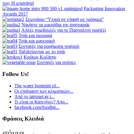
του; Η μπανάνα!
Packaging Innovation
Awards 2017
Σεμινάριο “Υλικά σε επαφή με τρόφιμα”
Νικήστε τα μικρόβια της ψησταριάς
Απλές συμβουλές για το Πασχαλινό τραπέζι
Τσάι και ομορφιά
Τσάι και μαγειρική
Συνταγές για ροφήματα τσαγιού
Ταξιδεύοντας με το τσάι
Κρόκος Κοζάνης
Συνταγές για σούπες
Follow Us!
The water footprint of...
Οι επιδραση των κλιματικών...
Από το iatronet.gr i...
Τι είναι οι Κατεχίνες? Απο...
facebook.com/foodbit...
Φράσεις Κλειδιά
σόγια