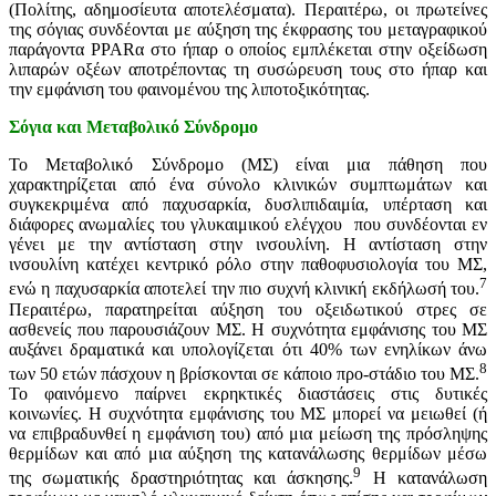
(Πολίτης, αδημοσίευτα αποτελέσματα). Περαιτέρω, οι πρωτείνες
της σόγιας συνδέονται με αύξηση της έκφρασης του μεταγραφικού
παράγοντα PPARα στο ήπαρ ο οποίος εμπλέκεται στην οξείδωση
λιπαρών οξέων αποτρέποντας τη συσώρευση τους στο ήπαρ και
την εμφάνιση του φαινομένου της λιποτοξικότητας.
Σόγια και Μεταβολικό Σύνδρομο
Το Μεταβολικό Σύνδρομο (ΜΣ) είναι μια πάθηση που
χαρακτηρίζεται από ένα σύνολο κλινικών συμπτωμάτων και
συγκεκριμένα από παχυσαρκία, δυσλιπιδαιμία, υπέρταση και
διάφορες ανωμαλίες του γλυκαιμικού ελέγχου που συνδέονται εν
γένει με την αντίσταση στην ινσουλίνη. Η αντίσταση στην
ινσουλίνη κατέχει κεντρικό ρόλο στην παθοφυσιολογία του ΜΣ,
7
ενώ η παχυσαρκία αποτελεί την πιο συχνή κλινική εκδήλωσή του.
Περαιτέρω, παρατηρείται αύξηση του οξειδωτικού στρες σε
ασθενείς που παρουσιάζουν ΜΣ. Η συχνότητα εμφάνισης του ΜΣ
αυξάνει δραματικά και υπολογίζεται ότι 40% των ενηλίκων άνω
8
των 50 ετών πάσχουν η βρίσκονται σε κάποιο προ-στάδιο του ΜΣ.
Το φαινόμενο παίρνει εκρηκτικές διαστάσεις στις δυτικές
κοινωνίες. Η συχνότητα εμφάνισης του ΜΣ μπορεί να μειωθεί (ή
να επιβραδυνθεί η εμφάνιση του) από μια μείωση της πρόσληψης
θερμίδων και από μια αύξηση της κατανάλωσης θερμίδων μέσω
9
της σωματικής δραστηριότητας και άσκησης.
Η κατανάλωση