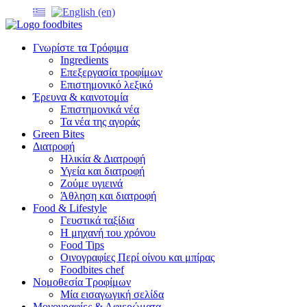
Γνωρίστε τα Τρόφιμα
Ingredients
Επεξεργασία τροφίμων
Επιστημονικό λεξικό
Έρευνα & καινοτομία
Επιστημονικά νέα
Τα νέα της αγοράς
Green Bites
Διατροφή
Ηλικία & Διατροφή
Υγεία και διατροφή
Ζούμε υγιεινά
Άθληση και διατροφή
Food & Lifestyle
Γευστικά ταξίδια
Η μηχανή του χρόνου
Food Tips
Οινογραφίες Περί οίνου και μπίρας
Foodbites chef
Νομοθεσία Τροφίμων
Μία εισαγωγική σελίδα
Μονογραφίες & Αφιερώματα