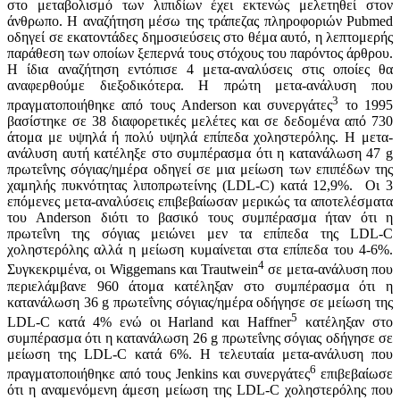
στο μεταβολισμό των λιπιδίων έχει εκτενώς μελετηθεί στον
άνθρωπο. Η αναζήτηση μέσω της τράπεζας πληροφοριών Pubmed
οδηγεί σε εκατοντάδες δημοσιεύσεις στο θέμα αυτό, η λεπτομερής
παράθεση των οποίων ξεπερνά τους στόχους του παρόντος άρθρου.
Η ίδια αναζήτηση εντόπισε 4 μετα-αναλύσεις στις οποίες θα
αναφερθούμε διεξοδικότερα. Η πρώτη μετα-ανάλυση που
3
πραγματοποιήθηκε από τους Anderson και συνεργάτες
το 1995
βασίστηκε σε 38 διαφορετικές μελέτες και σε δεδομένα από 730
άτομα με υψηλά ή πολύ υψηλά επίπεδα χοληστερόλης. Η μετα-
ανάλυση αυτή κατέληξε στο συμπέρασμα ότι η κατανάλωση 47 g
πρωτεΐνης σόγιας/ημέρα οδηγεί σε μια μείωση των επιπέδων της
χαμηλής πυκνότητας λιποπρωτείνης (LDL-C) κατά 12,9%. Οι 3
επόμενες μετα-αναλύσεις επιβεβαίωσαν μερικώς τα αποτελέσματα
του Anderson διότι το βασικό τους συμπέρασμα ήταν ότι η
πρωτεΐνη της σόγιας μειώνει μεν τα επίπεδα της LDL-C
χοληστερόλης αλλά η μείωση κυμαίνεται στα επίπεδα του 4-6%.
4
Συγκεκριμένα, οι Wiggemans και Trautwein
σε μετα-ανάλυση που
περιελάμβανε 960 άτομα κατέληξαν στο συμπέρασμα ότι η
κατανάλωση 36 g πρωτεΐνης σόγιας/ημέρα οδήγησε σε μείωση της
5
LDL-C κατά 4% ενώ οι Harland και Haffner
κατέληξαν στο
συμπέρασμα ότι η κατανάλωση 26 g πρωτεΐνης σόγιας οδήγησε σε
μείωση της LDL-C κατά 6%. Η τελευταία μετα-ανάλυση που
6
πραγματοποιήθηκε από τους Jenkins και συνεργάτες
επιβεβαίωσε
ότι η αναμενόμενη άμεση μείωση της LDL-C χοληστερόλης που