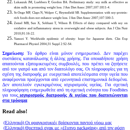
Lukaszuk JM, Luebbers P, Gordon BA. Preliminary study: soy milk as effective as
skim milk in promoting weight loss. J Am Diet Assoc 2007;107:1811-4.
St-Onge MP, Claps N, Wolper C, Heymsfield SB. Supplementation with soy-protein-
rich foods does not enhance weight loss. J Am Diet Assoc 2007;107:500-5.
Zemel MB, Sun X, Sobhani T, Wilson B. Effects of dairy compared with soy on
oxidative and inflammatory stress in overweight and obese subjects. Am J Clin Nutr
2010;91:16-22.
Yamori Y. Worldwide epidemic of obesity: hope for Japanese diets. Clin Exp
Pharmacol Physiol 2004;31 Suppl 2:S2-S4.
Σημείωση:
Το άρθρο είναι μόνον ενημερωτικό. Δεν παρέχει
συστάσεις κατανάλωσης ή άλλης χρήσης. Για οποιαδήποτε χρήση
απαιτούνται εξατομικευμένες συμβουλές, που πρέπει να ζητήσετε
από τον γιατρό και από τον διαιτολόγο σας. Οι πληροφορίες για τη
σχέση της διατροφής με ευεργετικά αποτελέσματα στην υγεία που
αναφέρονται προέρχονται από ερευνητικά επιστημονικά δεδομένα.
Δεν αποτελούν εγκεκριμένους ισχυρισμούς υγείας. Για σχετική
πληροφόρηση ενημερωθείτε από τη σχετική ενότητα του Foodbites
για τους
ισχυρισμούς διατροφής & υγείας που διατυπώνονται
στα τρόφιμα
Read also!
(Ελληνικά) Οι φραγκοσυκιές βρίσκονται παντού γύρω μας
(Ελληνικά) Θρεπτικό σνακ με «έξυπνο packaging» από την φύση