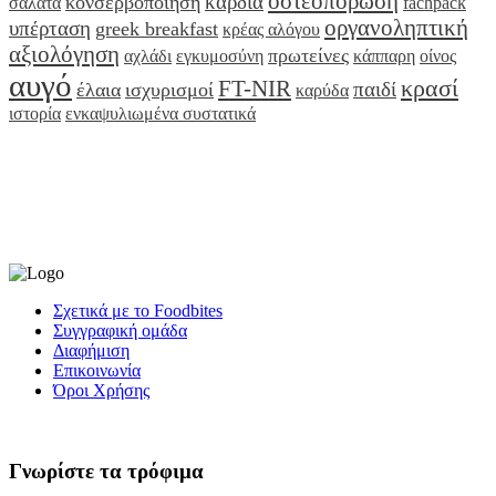
οστεοπόρωση
καρδιά
κονσερβοποίηση
σαλάτα
fachpack
οργανοληπτική
υπέρταση
greek breakfast
κρέας αλόγου
αξιολόγηση
πρωτείνες
αχλάδι
εγκυμοσύνη
κάππαρη
οίνος
αυγό
κρασί
FT-NIR
παιδί
έλαια
ισχυρισμοί
καρύδα
ιστορία
ενκαψυλιωμένα συστατικά
Σχετικά με το Foodbites
Συγγραφική ομάδα
Διαφήμιση
Επικοινωνία
Όροι Χρήσης
Γνωρίστε τα τρόφιμα