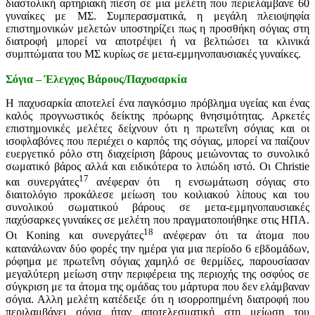
διαστολική αρτηριακή πίεση σε μια μελέτη που περιελάμβανε 60
γυναίκες με ΜΣ. Συμπερασματικά, η μεγάλη πλειοψηφία
επιστημονικών μελετών υποστηρίζει πως η προσθήκη σόγιας στη
διατροφή μπορεί να αποτρέψει ή να βελτιώσει τα κλινικά
συμπτώματα του ΜΣ κυρίως σε μετα-εμμηνοπαυσιακές γυναίκες.
Σόγια – Έλεγχος Βάρους/Παχυσαρκία
Η παχυσαρκία αποτελεί ένα παγκόσμιο πρόβλημα υγείας και ένας
καλός προγνωστικός δείκτης πρόωρης θνησιμότητας. Αρκετές
επιστημονικές μελέτες δείχνουν ότι η πρωτεΐνη σόγιας και οι
ισοφλαβόνες που περιέχει ο καρπός της σόγιας, μπορεί να παίζουν
ευεργετικό ρόλο στη διαχείριση βάρους μειώνοντας το συνολικό
σωματικό βάρος αλλά και ειδικότερα το λιπώδη ιστό. Οι Christie
17
και συνεργάτες
ανέφεραν ότι η ενσωμάτωση σόγιας στο
διαιτολόγιο προκάλεσε μείωση του κοιλιακού λίπους και του
συνολικού σωματικού βάρους σε μετα-εμμηνοπαυσιακές
παχύσαρκες γυναίκες σε μελέτη που πραγματοποιήθηκε στις ΗΠΑ.
18
Οι Koning και συνεργάτες
ανέφεραν ότι τα άτομα που
κατανάλωναν δύο φορές την ημέρα για μια περίοδο 6 εβδομάδων,
ρόφημα με πρωτεΐνη σόγιας χαμηλό σε θερμίδες, παρουσίασαν
μεγαλύτερη μείωση στην περιφέρεια της περιοχής της οσφύος σε
σύγκριση με τα άτομα της ομάδας του μάρτυρα που δεν ελάμβαναν
σόγια. Αλλη μελέτη κατέδειξε ότι η ισορροπημένη διατροφή που
περιλαμβάνει σόγια ήταν αποτελεσματική στη μείωση του