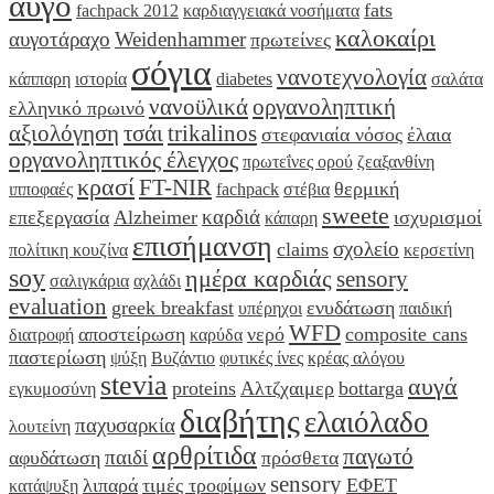
αυγό
fats
fachpack 2012
καρδιαγγειακά νοσήματα
καλοκαίρι
αυγοτάραχο
Weidenhammer
πρωτείνες
σόγια
νανοτεχνολογία
κάππαρη
ιστορία
diabetes
σαλάτα
νανοϋλικά
οργανοληπτική
ελληνικό πρωινό
αξιολόγηση
τσάι
trikalinos
στεφανιαία νόσος
έλαια
οργανοληπτικός έλεγχος
πρωτεΐνες ορού
ζεαξανθίνη
κρασί
FT-NIR
θερμική
ιπποφαές
fachpack
στέβια
sweete
καρδιά
επεξεργασία
Alzheimer
ισχυρισμοί
κάπαρη
επισήμανση
σχολείο
claims
πολίτικη κουζίνα
κερσετίνη
soy
ημέρα καρδιάς
sensory
σαλιγκάρια
αχλάδι
evaluation
greek breakfast
ενυδάτωση
υπέρηχοι
παιδική
WFD
αποστείρωση
νερό
composite cans
διατροφή
καρύδα
παστερίωση
ψύξη
Βυζάντιο
φυτικές ίνες
κρέας αλόγου
stevia
αυγά
proteins
Αλτζχαιμερ
bottarga
εγκυμοσύνη
διαβήτης
ελαιόλαδο
παχυσαρκία
λουτείνη
αρθρίτιδα
παγωτό
παιδί
αφυδάτωση
πρόσθετα
sensory
λιπαρά
τιμές τροφίμων
ΕΦΕΤ
κατάψυξη