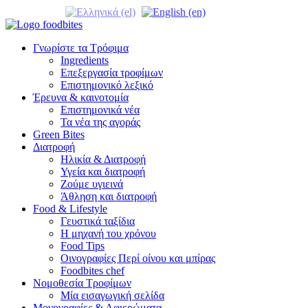
Γνωρίστε τα Τρόφιμα
Ingredients
Επεξεργασία τροφίμων
Επιστημονικό λεξικό
Έρευνα & καινοτομία
Επιστημονικά νέα
Τα νέα της αγοράς
Green Bites
Διατροφή
Ηλικία & Διατροφή
Υγεία και διατροφή
Ζούμε υγιεινά
Άθληση και διατροφή
Food & Lifestyle
Γευστικά ταξίδια
Η μηχανή του χρόνου
Food Tips
Οινογραφίες Περί οίνου και μπίρας
Foodbites chef
Νομοθεσία Τροφίμων
Μία εισαγωγική σελίδα
Μονογραφίες & Αφιερώματα