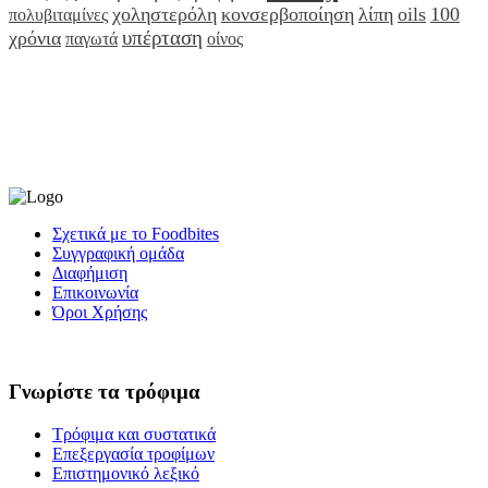
χοληστερόλη
κονσερβοποίηση
λίπη
oils
100
πολυβιταμίνες
υπέρταση
χρόνια
παγωτά
οίνος
Σχετικά με το Foodbites
Συγγραφική ομάδα
Διαφήμιση
Επικοινωνία
Όροι Χρήσης
Γνωρίστε τα τρόφιμα
Τρόφιμα και συστατικά
Επεξεργασία τροφίμων
Επιστημονικό λεξικό