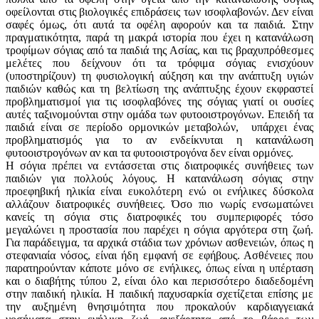
οφείλονται στις βιολογικές επιδράσεις των ισοφλαβονών. Δεν είναι
σαφές όμως, ότι αυτά τα οφέλη αφορούν και τα παιδιά. Στην
πραγματικότητα, παρά τη μακρά ιστορία που έχει η κατανάλωση
τροφίμων σόγιας από τα παιδιά της Ασίας, και τις βραχυπρόθεσμες
μελέτες που δείχνουν ότι τα τρόφιμα σόγιας ενισχύουν
(υποστηρίζουν) τη φυσιολογική αύξηση και την ανάπτυξη υγιών
παιδιών καθώς και τη βελτίωση της ανάπτυξης έχουν εκφραστεί
προβληματισμοί για τις ισοφλαβόνες της σόγιας γιατί οι ουσίες
αυτές ταξινομούνται στην ομάδα των φυτοοιστρογόνων. Επειδή τα
παιδιά είναι σε περίοδο ορμονικών μεταβολών, υπάρχει ένας
προβληματισμός για το αν ενδείκνυται η κατανάλωση
φυτοοιστρογόνων αν και τα φυτοοιστρογόνα δεν είναι ορμόνες.
Η σόγια πρέπει να εντάσσεται στις διατροφικές συνήθειες των
παιδιών για πολλούς λόγους. Η κατανάλωση σόγιας στην
προεφηβική ηλικία είναι ευκολότερη ενώ οι ενήλικες δύσκολα
αλλάζουν διατροφικές συνήθειες. Όσο πιο νωρίς ενσωματώνει
κανείς τη σόγια στις διατροφικές του συμπεριφορές τόσο
μεγαλώνει η προστασία που παρέχει η σόγια αργότερα στη ζωή.
Για παράδειγμα, τα αρχικά στάδια των χρόνιων ασθενειών, όπως η
στεφανιαία νόσος, είναι ήδη εμφανή σε εφήβους. Ασθένειες που
παρατηρούνταν κάποτε μόνο σε ενήλικες, όπως είναι η υπέρταση
και ο διαβήτης τύπου 2, είναι όλο και περισσότερο διαδεδομένη
στην παιδική ηλικία. Η παιδική παχυσαρκία σχετίζεται επίσης με
την αυξημένη θνησιμότητα που προκαλούν καρδιαγγειακά