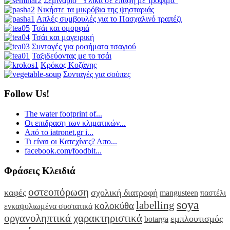
Σεμινάριο “Υλικά σε επαφή με τρόφιμα”
Νικήστε τα μικρόβια της ψησταριάς
Απλές συμβουλές για το Πασχαλινό τραπέζι
Τσάι και ομορφιά
Τσάι και μαγειρική
Συνταγές για ροφήματα τσαγιού
Ταξιδεύοντας με το τσάι
Κρόκος Κοζάνης
Συνταγές για σούπες
Follow Us!
The water footprint of...
Οι επιδραση των κλιματικών...
Από το iatronet.gr i...
Τι είναι οι Κατεχίνες? Απο...
facebook.com/foodbit...
Φράσεις Κλειδιά
οστεοπόρωση
καφές
σχολική διατροφή
mangusteen
παστέλι
soya
labelling
κολοκύθα
ενκαψυλιωμένα συστατικά
οργανοληπτικά χαρακτηριστικά
εμπλουτισμός
botarga