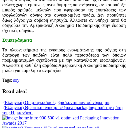
αιώνες χωρίς εμφανείς, ανεπιθύμητες παρενέργειες, αν και υπήρξε
μικρός αριθμός μελετών που αφορούσαν τις επιπτώσεις των
ισοφλαβονών σόγιας στα συγκεκριμένα παιδιά. Δεν προκύπτει
όμως λόγος για σοβαρή ανησυχία. Άλλωστε αν υπήρχε αυτό θα
οδηγούσε την Αμερικανική Ακαδημία Παιδιατρικής στην έκδοση
σχετικής οδηγίας.
Συμπεράσματα
Τα πλεονεκτήματα της έγκαιρης ενσωμάτωσης της σόγιας στη
διατροφή των παιδιών είναι πολύ περισσότερα των όποιων
προβληματισμών σχετίζονται με την κατανάλωση ισοφλαβονών.
Άλλωστε η καθ΄ ύλη αρμόδια Αμερικανική Ακαδημία παιδιατρικής
μιλάει για «αμελητέα ανησυχία».
Tags:
soy
Read also!
(Ελληνικά) Οι φραγκοσυκιές βρίσκονται παντού γύρω μας
(Ελληνικά) Θρεπτικό σνακ με «έξυπνο packaging» από την φύση
του; Η μπανάνα!
Packaging Innovation
Awards 2017