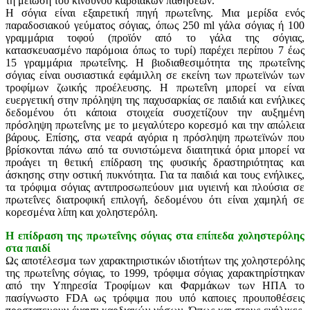
τη μείωση του κινδύνου καρδιακών παθήσεων.
Η σόγια είναι εξαιρετική πηγή πρωτεΐνης. Μια μερίδα ενός
παραδοσιακού γεύματος σόγιας, όπως 250 ml γάλα σόγιας ή 100
γραμμάρια τοφού (προϊόν από το γάλα της σόγιας,
κατασκευασμένο παρόμοια όπως το τυρί) παρέχει περίπου 7 έως
15 γραμμάρια πρωτεΐνης. Η βιοδιαθεσιμότητα της πρωτεΐνης
σόγιας είναι ουσιαστικά εφάμιλλη σε εκείνη των πρωτεϊνών των
τροφίμων ζωικής προέλευσης. Η πρωτεΐνη μπορεί να είναι
ευεργετική στην πρόληψη της παχυσαρκίας σε παιδιά και ενήλικες
δεδομένου ότι κάποια στοιχεία συσχετίζουν την αυξημένη
πρόσληψη πρωτεΐνης με το μεγαλύτερο κορεσμό και την απώλεια
βάρους. Επίσης, στα νεαρά αγόρια η πρόσληψη πρωτεϊνών που
βρίσκονται πάνω από τα συνιστώμενα διαιτητικά όρια μπορεί να
προάγει τη θετική επίδραση της φυσικής δραστηριότητας και
άσκησης στην οστική πυκνότητα. Για τα παιδιά και τους ενήλικες,
τα τρόφιμα σόγιας αντιπροσωπεύουν μια υγιεινή και πλούσια σε
πρωτεΐνες διατροφική επιλογή, δεδομένου ότι είναι χαμηλή σε
κορεσμένα λίπη και χοληστερόλη.
Η επίδραση της πρωτεΐνης σόγιας στα επίπεδα χοληστερόλης
στα παιδί
Ως αποτέλεσμα των χαρακτηριστικών ιδιοτήτων της χοληστερόλης
της πρωτεΐνης σόγιας, το 1999, τρόφιμα σόγιας χαρακτηρίστηκαν
από την Υπηρεσία Τροφίμων και Φαρμάκων των ΗΠΑ το
πασίγνωστο FDA ως τρόφιμα που υπό καποιες προυποθέσεις