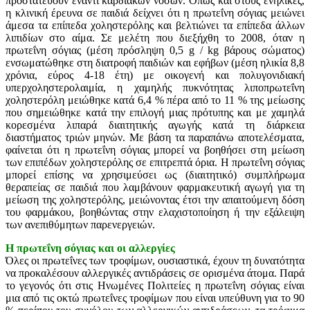
προστατευουν έναντι καρδιακών νόσων. Όπως και στους ενήλικες,
η κλινική έρευνα σε παιδιά δείχνει ότι η πρωτεΐνη σόγιας μειώνει
άμεσα τα επίπεδα χοληστερόλης και βελτιώνει τα επίπεδα άλλων
λιπιδίων στο αίμα. Σε μελέτη που διεξήχθη το 2008, όταν η
πρωτεΐνη σόγιας (μέση πρόσληψη 0,5 g / kg βάρους σώματος)
ενσωματώθηκε στη διατροφή παιδιών και εφήβων (μέση ηλικία 8,8
χρόνια, εύρος 4-18 έτη) με οικογενή και πολυγονιδιακή
υπερχοληστερολαιμία, η χαμηλής πυκνότητας λιποπρωτεΐνη
χοληστερόλη μειώθηκε κατά 6,4 % πέρα από το 11 % της μείωσης
που σημειώθηκε κατά την επιλογή μιας πρότυπης και με χαμηλά
κορεσμένα λιπαρά διαιτητικής αγωγής κατά τη διάρκεια
διαστήματος τριών μηνών. Με βάση τα παραπάνω αποτελέσματα,
φαίνεται ότι η πρωτεΐνη σόγιας μπορεί να βοηθήσει στη μείωση
των επιπέδων χοληστερόλης σε επιτρεπτά όρια. Η πρωτεΐνη σόγιας
μπορεί επίσης να χρησιμεύσει ως (διαιτητικό) συμπλήρωμα
θεραπείας σε παιδιά που λαμβάνουν φαρμακευτική αγωγή για τη
μείωση της χοληστερόλης, μειώνοντας έτσι την απαιτούμενη δόση
του φαρμάκου, βοηθώντας στην ελαχιστοποίηση ή την εξάλειψη
των ανεπιθύμητων παρενεργειών.
Η πρωτεΐνη σόγιας και οι αλλεργίες
Όλες οι πρωτεΐνες των τροφίμων, ουσιαστικά, έχουν τη δυνατότητα
να προκαλέσουν αλλεργικές αντιδράσεις σε ορισμένα άτομα. Παρά
το γεγονός ότι στις Ηνωμένες Πολιτείες η πρωτεΐνη σόγιας είναι
μια από τις οκτώ πρωτεΐνες τροφίμων που είναι υπεύθυνη για το 90