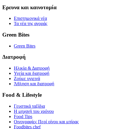
Ερευνα και καινοτομία
Επιστημονικά νέα
Τα νέα της αγοράς
Green Bites
Green Bites
Διατροφή
Ηλικία & Διατροφή
Υγεία και διατροφή
Ζούμε υγιεινά
Άθληση και διατροφή
Food & Lifestyle
Γευστικά ταξίδια
Η μηχανή του χρόνου
Food Tips
Οινογραφίες Περί οίνου και μπίρας
Foodbites chef