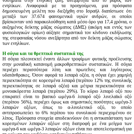
νοσήματα στην ενήλικη ζωή, ανεξάρτητα από το βάρος των
ενηλίκων. Αναφορικά με τα προηγούμενα, μια πρόσφατα
δημοσιευμένη μελέτη που διεξήχθη στο Ισραήλ διαπίστωσε ότι
μεταξύ των 37.674 φαινομενικά υγιών ανδρών, οι οποίοι
βρίσκονταν υπό παρακολούθηση κατά μέσο όρο για 17,4 χρόνια, ο
αυξημένος δείκτης μάζας σώματος (ΔΜΣ) (ακόμη και εντός των
φυσιολογικών ορίων) αύξησε σημαντικά τον κίνδυνο εκδήλωσης
της στεφανιαίας νόσου ανεξάρτητα από τον δείκτη μάζας σώματος
των ενηλίκων.
Η σόγια και τα θρεπτικά συστατικά της
Η σόγια πλεονεκτεί έναντι άλλων τροφίμων φυτικής προέλευσης
στην μοναδική κατανομή μακροθρεπτικών συστατικών. Η σόγια
περιέχει περισσότερα λίπη και πρωτεΐνες και λιγότερους
υδατάνθρακες. Όσον αφορά τα λιπαρά οξέα, η σόγια έχει χαμηλή
περιεκτικότητα σε κορεσμένα λιπαρά (περίπου 12% της συνολικής
περιεκτικότητας σε λιπαρά οξέα) και μέτρια περιεκτικότητα σε
μονοακόρεστα λιπαρά (περίπου 29%). Το κύριο λιπαρό οξύ που
επικρατεί είναι το βασικό ωμέγα-6 λιπαρό οξύ λινελαϊκό οξύ
(περίπου 56%), περιέχει όμως και σημαντικές ποσότητες ωμέγα-3
λιπαρών οξέων, όπως το α-λινολενικό οξύ, το οποίο
αντιπροσωπεύει το 6% περίπου του συνολικού περιεχομένου σε
λίπος. Πρόσφατα στοιχεία αποδεικνύουν ότι η αντικατάσταση των
κορεσμένων λιπαρών οξέων στη διατροφή με ένα μείγμα των
ωμέγα-6 και ωμέγα-3 λιπαρών οξέων είναι πιο αποτελεσματική για