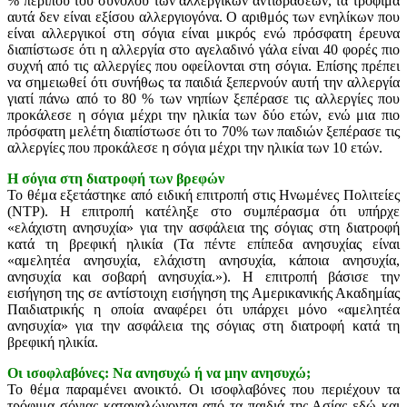
% περίπου του συνόλου των αλλεργικών αντιδράσεων, τα τρόφιμα
αυτά δεν είναι εξίσου αλλεργιογόνα. Ο αριθμός των ενηλίκων που
είναι αλλεργικοί στη σόγια είναι μικρός ενώ πρόσφατη έρευνα
διαπίστωσε ότι η αλλεργία στο αγελαδινό γάλα είναι 40 φορές πιο
συχνή από τις αλλεργίες που οφείλονται στη σόγια. Επίσης πρέπει
να σημειωθεί ότι συνήθως τα παιδιά ξεπερνούν αυτή την αλλεργία
γιατί πάνω από το 80 % των νηπίων ξεπέρασε τις αλλεργίες που
προκάλεσε η σόγια μέχρι την ηλικία των δύο ετών, ενώ μια πιο
πρόσφατη μελέτη διαπίστωσε ότι το 70% των παιδιών ξεπέρασε τις
αλλεργίες που προκάλεσε η σόγια μέχρι την ηλικία των 10 ετών.
Η σόγια στη διατροφή των βρεφών
Το θέμα εξετάστηκε από ειδική επιτροπή στις Ηνωμένες Πολιτείες
(ΝTP). Η επιτροπή κατέληξε στο συμπέρασμα ότι υπήρχε
«ελάχιστη ανησυχία» για την ασφάλεια της σόγιας στη διατροφή
κατά τη βρεφική ηλικία (Τα πέντε επίπεδα ανησυχίας είναι
«αμελητέα ανησυχία, ελάχιστη ανησυχία, κάποια ανησυχία,
ανησυχία και σοβαρή ανησυχία.»). Η επιτροπή βάσισε την
εισήγηση της σε αντίστοιχη εισήγηση της Αμερικανικής Ακαδημίας
Παιδιατρικής η οποία αναφέρει ότι υπάρχει μόνο «αμελητέα
ανησυχία» για την ασφάλεια της σόγιας στη διατροφή κατά τη
βρεφική ηλικία.
Οι ισοφλαβόνες: Να ανησυχώ ή να μην ανησυχώ;
Το θέμα παραμένει ανοικτό. Οι ισοφλαβόνες που περιέχουν τα
τρόφιμα σόγιας καταναλώνονται από τα παιδιά της Ασίας εδώ και