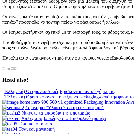
Οι ερευνητές εξέτασαν δεδομένα από μια μελέτη που διεξήχθη το 
συμμετείχαν στις μελέτες. Ο μέσος όρος ηλικίας των εφήβων ήταν 1
Οι γονείς ρωτήθηκαν αν πίεζαν τα παιδιά τους να φάνε, επιβεβαιών
πεινάω” προσπαθώ να τον/την πείσω να φάει ούτως ή άλλως».
Οι έφηβοι ρωτήθηκαν σχετικά με τη διατροφή τους, το βάρος τους, κ
Η καθοδήγηση των εφήβων σχετικά με το πόσο θα πρέπει να τρώνε 
τους να τρώνε λιγότερο, ενώ εκείνοι με παιδιά φυσιολογικού βάρου
Παρόλα αυτά είναι ανησυχητικό ήταν ότι κάποιοι γονείς εξακολουθο
Πηγή:CBS
Read also!
(Ελληνικά) Οι φραγκοσυκιές βρίσκονται παντού γύρω μας
(Ελληνικά) Θρεπτικό σνακ με «έξυπνο packaging» από την φύση το
Packaging Innovation Aw
Σεμινάριο “Υλικά σε επαφή με τρόφιμα”
Νικήστε τα μικρόβια της ψησταριάς
Απλές συμβουλές για το Πασχαλινό τραπέζι
Τσάι και ομορφιά
Τσάι και μαγειρική