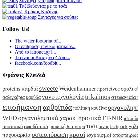
Συνταγές για ροφήματα τσαγιού
Ταξιδεύοντας με το τσάι
Κρόκος Κοζάνης
Συνταγές για σούπες
Follow Us!
The water footprint of...
Οι επιδραση των κλιματικών...
Από το iatronet.gr i...
Τι είναι οι Κατεχίνες? Απο...
facebook.com/foodbit...
Φράσεις Κλειδιά
sweete
καρδιά
Weidenhammer
proteins
πρωτείνες
σχολικ
νανοτεχνολογία
trikalinos
στεφανιαία
σαλιγκάρια
καρύδα
επισήμανση
αρθρίτιδα
οργανοληπτ
πολίτικη κουζίνα
WFD
οργανοληπτικά χαρακτηριστικά
FT-NIR
ιστορί
τσάι
αφυδάτωση
χολ
συστατικά
παιδική διατροφή
οίνος
fachpack
κρασί
οστεοπόρωση
παχυσαρκία
ισχυρισμοί
αποστείρω