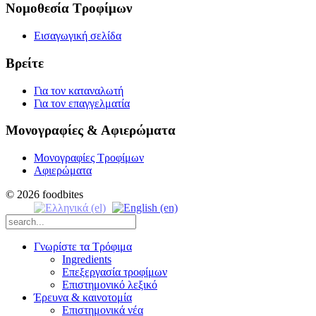
Νομοθεσία Τροφίμων
Εισαγωγική σελίδα
Βρείτε
Για τον καταναλωτή
Για τον επαγγελματία
Μονογραφίες & Αφιερώματα
Μονογραφίες Τροφίμων
Αφιερώματα
© 2026 foodbites
Γνωρίστε τα Τρόφιμα
Ingredients
Επεξεργασία τροφίμων
Επιστημονικό λεξικό
Έρευνα & καινοτομία
Επιστημονικά νέα