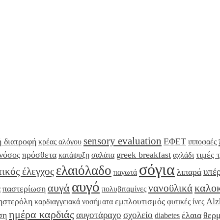
sensory evaluation
ή διατροφή
ΕΦΕΤ
κρέας αλόγου
ιπποφαές
 νόσος
πρόσθετα
greek breakfast
τιμές 
κατάψυξη
σαλάτα
αχλάδι
σόγια
ελαιόλαδο
ικός έλεγχος
υπέ
λιπαρά
παγωτά
αυγό
αυγά
καλοκ
νανοϋλικά
παστερίωση
α
πολυβιταμίνες
ηστερόλη
εμπλουτισμός
Alz
καρδιαγγειακά νοσήματα
φυτικές ίνες
ημέρα καρδιάς
αυγοτάραχο
σχολείο
ση
έλαια
θερμ
diabetes