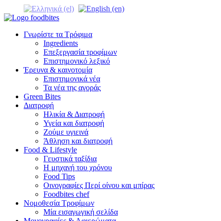
Γνωρίστε τα Τρόφιμα
Ingredients
Επεξεργασία τροφίμων
Επιστημονικό λεξικό
Έρευνα & καινοτομία
Επιστημονικά νέα
Τα νέα της αγοράς
Green Bites
Διατροφή
Ηλικία & Διατροφή
Υγεία και διατροφή
Ζούμε υγιεινά
Άθληση και διατροφή
Food & Lifestyle
Γευστικά ταξίδια
Η μηχανή του χρόνου
Food Tips
Οινογραφίες Περί οίνου και μπίρας
Foodbites chef
Νομοθεσία Τροφίμων
Μία εισαγωγική σελίδα
Μονογραφίες & Αφιερώματα