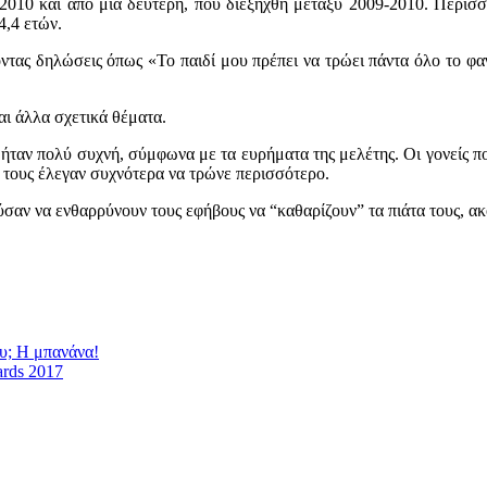
2010 και από μια δεύτερη, που διεξήχθη μεταξύ 2009-2010. Περισσ
4,4 ετών.
οντας δηλώσεις όπως «Το παιδί μου πρέπει να τρώει πάντα όλο το φαγ
αι άλλα σχετικά θέματα.
ήταν πολύ συχνή, σύμφωνα με τα ευρήματα της μελέτης. Οι γονείς πο
ς τους έλεγαν συχνότερα να τρώνε περισσότερο.
ύσαν να ενθαρρύνουν τους εφήβους να “καθαρίζουν” τα πιάτα τους, ακ
υ; Η μπανάνα!
ards 2017