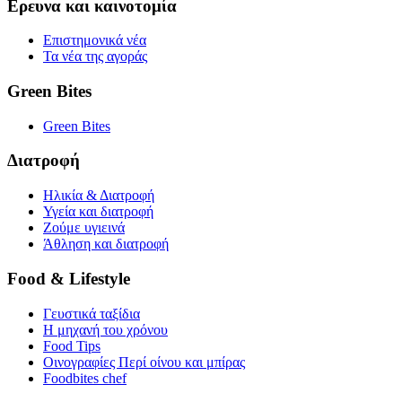
Ερευνα και καινοτομία
Επιστημονικά νέα
Τα νέα της αγοράς
Green Bites
Green Bites
Διατροφή
Ηλικία & Διατροφή
Υγεία και διατροφή
Ζούμε υγιεινά
Άθληση και διατροφή
Food & Lifestyle
Γευστικά ταξίδια
Η μηχανή του χρόνου
Food Tips
Οινογραφίες Περί οίνου και μπίρας
Foodbites chef