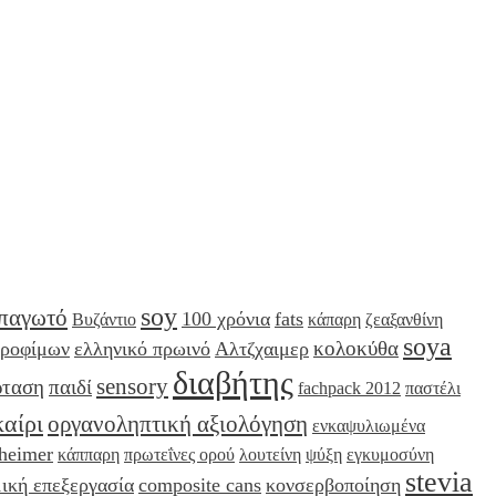
soy
παγωτό
100 χρόνια
fats
Βυζάντιο
κάπαρη
ζεαξανθίνη
soya
κολοκύθα
τροφίμων
ελληνικό πρωινό
Αλτζχαιμερ
διαβήτης
sensory
ρταση
παιδί
fachpack 2012
παστέλι
αίρι
οργανοληπτική αξιολόγηση
ενκαψυλιωμένα
heimer
κάππαρη
πρωτεΐνες ορού
λουτείνη
ψύξη
εγκυμοσύνη
stevia
ική επεξεργασία
composite cans
κονσερβοποίηση