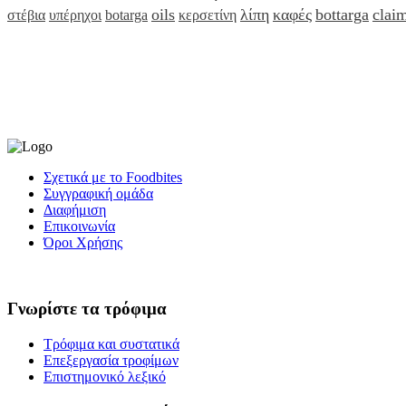
oils
λίπη
καφές
bottarga
clai
στέβια
υπέρηχοι
botarga
κερσετίνη
Σχετικά με το Foodbites
Συγγραφική ομάδα
Διαφήμιση
Επικοινωνία
Όροι Χρήσης
Γνωρίστε τα τρόφιμα
Τρόφιμα και συστατικά
Επεξεργασία τροφίμων
Επιστημονικό λεξικό