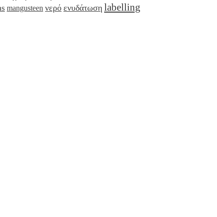
labelling
ms
νερό
ενυδάτωση
mangusteen