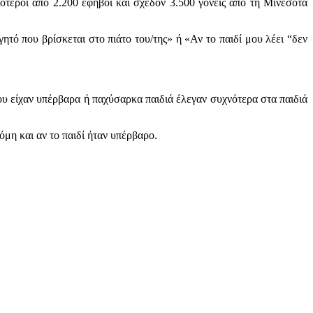
ότεροι από 2.200 έφηβοι και σχεδόν 3.500 γονείς από τη Μινεσότα
ητό που βρίσκεται στο πιάτο του/της» ή «Αν το παιδί μου λέει “δεν
υ είχαν υπέρβαρα ή παχύσαρκα παιδιά έλεγαν συχνότερα στα παιδιά
όμη και αν το παιδί ήταν υπέρβαρο.