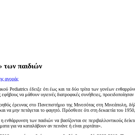
» των παιδιών
ης αγοράς
ού Pediatrics έδειξε ότι έως και τα δύο τρίτα των γονέων ενθαρρύνο
 εφήβους να μάθουν υγιεινές διατροφικές συνήθειες, προειδοποίησαν 
 βοηθός έρευνας στο Πανεπιστήμιο της Μινεσότας στη Μινεάπολη, δή
ς και να μην πετάγεται το φαγητό. Πρόσθεσε ότι στη δεκαετία του 195
 η ενθάρρυνση των παιδιών να βασίζονται σε περιβαλλοντικούς δείκτε
ατα για να καταλάβουν αν πεινάνε ή είναι χορτάτα».