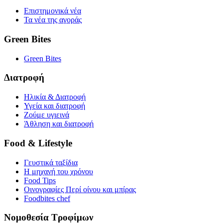
Επιστημονικά νέα
Τα νέα της αγοράς
Green Bites
Green Bites
Διατροφή
Ηλικία & Διατροφή
Υγεία και διατροφή
Ζούμε υγιεινά
Άθληση και διατροφή
Food & Lifestyle
Γευστικά ταξίδια
Η μηχανή του χρόνου
Food Tips
Οινογραφίες Περί οίνου και μπίρας
Foodbites chef
Νομοθεσία Τροφίμων