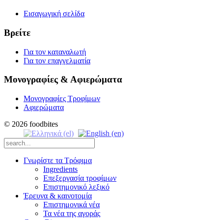
Εισαγωγική σελίδα
Βρείτε
Για τον καταναλωτή
Για τον επαγγελματία
Μονογραφίες & Αφιερώματα
Μονογραφίες Τροφίμων
Αφιερώματα
© 2026 foodbites
Γνωρίστε τα Τρόφιμα
Ingredients
Επεξεργασία τροφίμων
Επιστημονικό λεξικό
Έρευνα & καινοτομία
Επιστημονικά νέα
Τα νέα της αγοράς