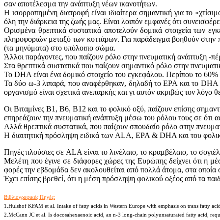
σαν αποτέλεσμα την ανάπτυξη νέων ικανοτήτων.
Η ισορροπημένη διατροφή είναι ιδιαίτερα σημαντική για το «χτίσ
όλη την διάρκεια της ζωής μας. Είναι λοιπόν εμφανές ότι συνεισφέρ
Ορισμένα θρεπτικά συστατικά αποτελούν δομικά στοιχεία των εγ
πληροφοριών μεταξύ των κυττάρων. Για παράδειγμα βοηθούν στην π
(τα μηνύματα) στο υπόλοιπο σώμα.
Άλλοι παράγοντες, που παίζουν ρόλο στην πνευματική ανάπτυξη -πέρ
Στα θρεπτικά συστατικά που παίζουν σημαντικό ρόλο στην πνευματ
Το DHA είναι ένα δομικό στοιχείο του εγκεφάλου. Περίπου το 60% 
Τα δύο ω-3 λιπαρά, που αναφέρθηκαν, δηλαδή το ΕPA και το DHA μ
οργανισμό είναι σχετικά ανεπαρκής και γι αυτόν ακριβώς τον λόγ
Οι Βιταμίνες Β1, Β6, Β12 και το φολικό οξύ, παίζουν επίσης σημαν
επηρεάζουν την πνευματική ανάπτυξη μέσω του ρόλου τους σε ότι α
Αλλά θρεπτικά συστατικά, που παίζουν σπουδαίο ρόλο στην πνευματι
Η διαιτητική πρόσληψη ειδικά των ALA, EPA & DHA και του φολικ
Πηγές πλούσιες σε ALA είναι το λινέλαιο, το κραμβέλαιο, το σογι
Μελέτη που έγινε σε διάφορες χώρες της Ευρώπης δείχνει ότι η μ
φορές την εβδομάδα δεν ακολουθείται από πολλά άτομα, στα οποία 
Έχει επίσης βρεθεί, ότι η μέση πρόσληψη φολικού οξέος από τα παιδ
Βιβλιογραφικές Πηγές:
1.Hulshof KFAM et al. Intake of fatty acids in Western Europe with emphasis on trans fatty a
2.McCann JC et al. Is docosahexaenoic acid, an n-3 long-chain polyunsaturated fatty acid, r