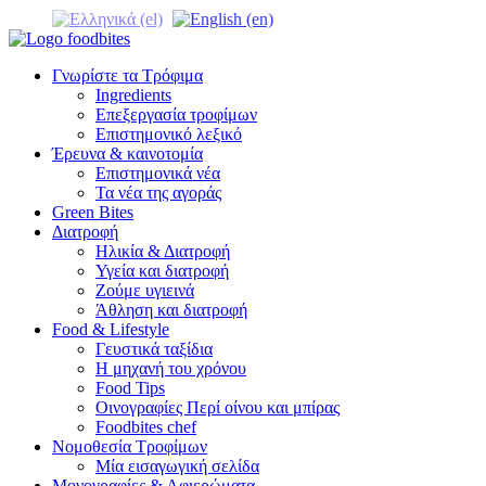
Γνωρίστε τα Τρόφιμα
Ingredients
Επεξεργασία τροφίμων
Επιστημονικό λεξικό
Έρευνα & καινοτομία
Επιστημονικά νέα
Τα νέα της αγοράς
Green Bites
Διατροφή
Ηλικία & Διατροφή
Υγεία και διατροφή
Ζούμε υγιεινά
Άθληση και διατροφή
Food & Lifestyle
Γευστικά ταξίδια
Η μηχανή του χρόνου
Food Tips
Οινογραφίες Περί οίνου και μπίρας
Foodbites chef
Νομοθεσία Τροφίμων
Μία εισαγωγική σελίδα
Μονογραφίες & Αφιερώματα