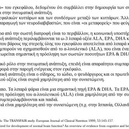
ιμο» του εγκεφάλου, δεδομένου ότι συμβάλλει στην δημιουργία των σ
ει στην πνευματική ανάπτυξη.
κεφαλικών κυττάρων και των συνδέσμων μεταξύ των κυττάρων. Άλλ
αραγωγή των νευροδιαβιβαστών, που είναι «οι μεταφορείς» που φεύγ
α από την σωστή διατροφή είναι το περιβάλλον, η κοινωνική υποστήρι
ική ανάπτυξη περιλαμβάνονται τα ω-3 λιπαρά οξέα ALA, EPA, DHA κα
του βάρους της στερεής ύλης του εγκεφάλου αποτελείται από λιπαρά 
πορούν να σχηματισθούν από το α-λινολενικό (ALA), που είναι ένα
ο θεωρείται σημαντική η πρόσληψη των σωστών ποσοτήτων EPA & DHA
τικό ρόλο στην πνευματική ανάπτυξη, επειδή είναι απαραίτητοι συμπα
φορά στην παροχή ενέργειας στον εγκέφαλο.
κή ανάπτυξη είναι ο σίδηρος, το ιώδιο, ο ψευδάργυρος και οι πρωτεΐν
ού οξέος είναι συχνά χαμηλότερη από την συνιστώμενη.
έλαιο. Τα λιπαρά ψάρια είναι μια σημαντική πηγή EPA & DHA. Τα EPA
έση πρόσληψη του α-λινολενικού (ALA) είναι χαμηλότερη από την σ
συμπεριλαμβάνονται και παιδιά.
ιά είναι χαμηλότερη από την συνιστώμενη (π.χ. στην Ισπανία, Ολλανδ
cids: The TRANSFAIR study. European Journal of Clinical Nutrition 1999; 53:143-157.
equired for development of normal brain function? An overview of evidence from cognitive and b