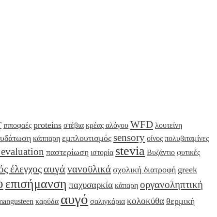
WFD
Τ
proteins
ιπποφαές
στέβια
κρέας αλόγου
λουτείνη
sensory
νυδάτωση
εμπλουτισμός
κάππαρη
οίνος
πολυβιταμίνες
stevia
 evaluation
παστερίωση
ιστορία
Βυζάντιο
φυτικές
αυγά
ός έλεγχος
νανοϋλικά
σχολική διατροφή
greek
ο
επισήμανση
οργανοληπτική
παχυσαρκία
κάπαρη
αυγό
κολοκύθα
θερμική
mangusteen
καρύδα
σαλιγκάρια