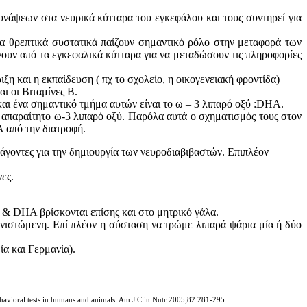
υνάψεων στα νευρικά κύτταρα του εγκεφάλου και τους συντηρεί για
α θρεπτικά συστατικά παίζουν σημαντικό ρόλο στην μεταφορά των
ουν από τα εγκεφαλικά κύτταρα για να μεταδώσουν τις πληροφορίες
ξη και η εκπαίδευση ( πχ το σχολείο, η οικογενειακή φροντίδα)
ι οι Βιταμίνες Β.
και ένα σημαντικό τμήμα αυτών είναι το ω – 3 λιπαρό οξύ :DHA.
 απαραίτητο ω-3 λιπαρό οξύ. Παρόλα αυτά ο σχηματισμός τους στον
 από την διατροφή.
ράγοντες για την δημιουργία των νευροδιαβιβαστών. Επιπλέον
ες.
 & DHA βρίσκονται επίσης και στο μητρικό γάλα.
υνιστώμενη. Επί πλέον η σύσταση να τρώμε λιπαρά ψάρια μία ή δύο
ία και Γερμανία).
ehavioral tests in humans and animals. Am J Clin Nutr 2005;82:281-295