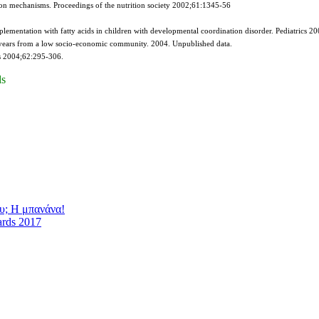
e on mechanisms. Proceedings of the nutrition society 2002;61:1345-56
plementation with fatty acids in children with developmental coordination disorder. Pediatrics 
-9 years from a low socio-economic community. 2004. Unpublished data.
ws 2004;62:295-306.
ds
υ; Η μπανάνα!
ards 2017