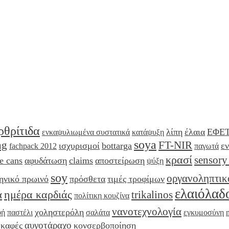
ρθρίτιδα
λίπη
έλαια
ΕΦΕ
ενκαψυλιωμένα συστατικά
κατάψυξη
soya
ng
FT-NIR
ισχυρισμοί
bottarga
ε
fachpack 2012
παγωτά
κρασί
sensory
e cans
αφυδάτωση
claims
αποστείρωση
ψύξη
soy
οργανοληπτικ
ηνικό πρωινό
πρόσθετα
τιμές τροφίμων
ελαιόλαδ
ημέρα καρδιάς
ά
trikalinos
πολίτικη κουζίνα
νανοτεχνολογία
χοληστερόλη
φή
παστέλι
σαλάτα
εγκυμοσύνη
αυγοτάραχο
καφές
κονσερβοποίηση