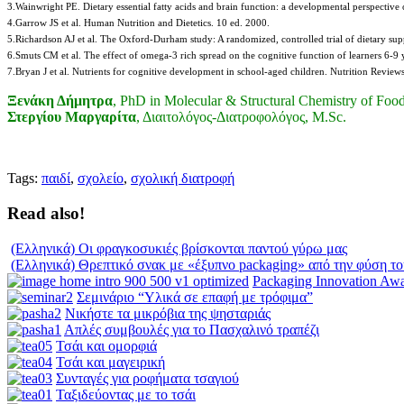
3.Wainwright PE. Dietary essential fatty acids and brain function: a developmental perspectiv
4.Garrow JS et al. Human Nutrition and Dietetics. 10 ed. 2000.
5.Richardson AJ et al. The Oxford-Durham study: A randomized, controlled trial of dietary sup
6.Smuts CM et al. The effect of omega-3 rich spread on the cognitive function of learners 6
7.Bryan J et al. Nutrients for cognitive development in school-aged children. Nutrition Revie
Ξενάκη Δήμητρα
, PhD in Molecular & Structural Chemistry of Foo
Στεργίου Μαργαρίτα
, Διαιτολόγος-Διατροφολόγος, M.Sc.
Tags:
παιδί
,
σχολείο
,
σχολική διατροφή
Read also!
(Ελληνικά) Οι φραγκοσυκιές βρίσκονται παντού γύρω μας
(Ελληνικά) Θρεπτικό σνακ με «έξυπνο packaging» από την φύση το
Packaging Innovation Aw
Σεμινάριο “Υλικά σε επαφή με τρόφιμα”
Νικήστε τα μικρόβια της ψησταριάς
Απλές συμβουλές για το Πασχαλινό τραπέζι
Τσάι και ομορφιά
Τσάι και μαγειρική
Συνταγές για ροφήματα τσαγιού
Ταξιδεύοντας με το τσάι