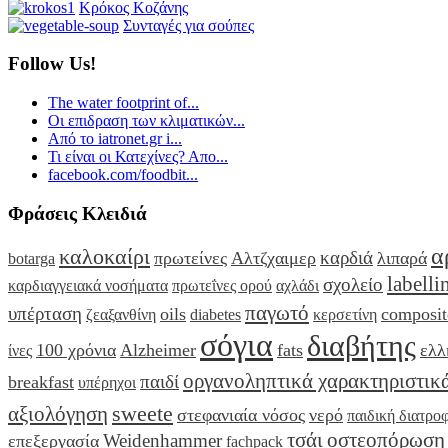
Κρόκος Κοζάνης
Συνταγές για σούπες
Follow Us!
The water footprint of...
Οι επιδραση των κλιματικών...
Από το iatronet.gr i...
Τι είναι οι Κατεχίνες? Απο...
facebook.com/foodbit...
Φράσεις Κλειδιά
α
καλοκαίρι
καρδιά
πρωτείνες
Αλτζχαιμερ
λιπαρά
botarga
labelli
σχολείο
καρδιαγγειακά νοσήματα
πρωτεΐνες ορού
αχλάδι
παγωτό
υπέρταση
oils
composit
ζεαξανθίνη
diabetes
κερσετίνη
σόγια
διαβήτης
100 χρόνια
Alzheimer
fats
ελλ
ίνες
οργανοληπτικά χαρακτηριστικ
παιδί
breakfast
υπέρηχοι
sweete
αξιολόγηση
στεφανιαία νόσος
νερό
παιδική διατρο
τσάι
οστεοπόρωση
Weidenhammer
επεξεργασία
fachpack