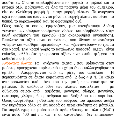
ποσότητες. Σ’ αυτά περιλαμβάνονται το τρυγικό το μηλικό και το
κιτρικό οξύ. Βρίσκονται σε όλα τα πράσινα μέρη του αμπελιού,
είτε σε ελεύθερη μορφή ή με την μορφή αλάτων. Τα ανόργανα
οξέα του μούστου απαντώνται μόνο με μορφή αλάτων και είναι το
θειικό, το υδροχλωρικό και το φωσφορικό οξύ.
Όλες αυτές οι ουσίες εμφανίζουν, μια «αντιβιοτική» δράση
«έναντι» των σπόρων ορισμένων νόσων και συμβάλλουν στην
καλή διατήρηση του κρασιού (εάν ακολουθήσει οινοποίηση).
Επιπλέον τα οξέα είναι οι ενώσεις που δίνουν περισσότερο
«σώμα» και «αίσθηση φρεσκάδας» και «ζωντανεύουν» το χρώμα
στο κρασί. Ένα κρασί χωρίς το κατάλληλο ποσοστό οξέων είναι
επίπεδο, αλλά ούτε η περίσσεια οξέων είναι επιθυμητή γιατί το
καθιστά πιο ξηρό.
Ανόργανα άλατα:
Τα ανόργανα άλατα , που βρίσκονται στον
μούστο, προέρχονται κυρίως από το χώμα όπου καλλιεργήθηκε το
αμπέλι. Απορροφώνται από τις ρίζες του αμπελιού . Η
περιεκτικότητα σε άλατα κυμαίνεται από 2 έως 4 g /l. Το κάλιο
αντιπροσωπεύει από μόνο του την μισή περιεκτικότητα σε
μέταλλα. Το υπόλοιπο 50% των αλάτων αποτελείται – με
φθίνουσα σειρά- από ασβέστιο, μαγνήσιο, σίδηρο, μαγγάνιο,
φωσφόρο, χλώριο, θείο, άνθρακα και διοξειδίου του πυριτίου.
Όπως αναφέρθηκε η σύσταση του εδάφους του αμπελιού παίζει
τον κυριότερο ρόλο σε ότι αφορά σε περιεκτικότητα σε μέταλλα.
Για παράδειγμα, σε μούστο από υγιές έδαφος, το αλάτι (NaCl)
είναι μόνο 400 mg / l και η οι κανονισμοί δεν επιτρέπουν