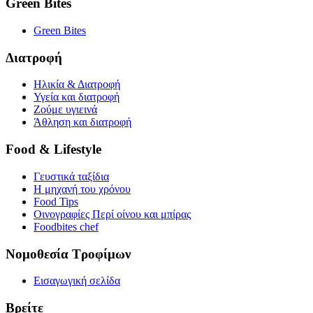
Green Bites
Green Bites
Διατροφή
Ηλικία & Διατροφή
Υγεία και διατροφή
Ζούμε υγιεινά
Άθληση και διατροφή
Food & Lifestyle
Γευστικά ταξίδια
Η μηχανή του χρόνου
Food Tips
Οινογραφίες Περί οίνου και μπίρας
Foodbites chef
Νομοθεσία Τροφίμων
Εισαγωγική σελίδα
Βρείτε