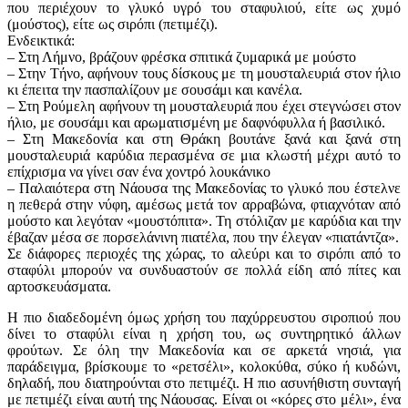
που περιέχουν το γλυκό υγρό του σταφυλιού, είτε ως χυμό
(μούστος), είτε ως σιρόπι (πετιμέζι).
Ενδεικτικά:
– Στη Λήμνο, βράζουν φρέσκα σπιτικά ζυμαρικά με μούστο
– Στην Τήνο, αφήνουν τους δίσκους με τη μουσταλευριά στον ήλιο
κι έπειτα την πασπαλίζουν με σουσάμι και κανέλα.
– Στη Ρούμελη αφήνουν τη μουσταλευριά που έχει στεγνώσει στον
ήλιο, με σουσάμι και αρωματισμένη με δαφνόφυλλα ή βασιλικό.
– Στη Μακεδονία και στη Θράκη βουτάνε ξανά και ξανά στη
μουσταλευριά καρύδια περασμένα σε μια κλωστή μέχρι αυτό το
επίχρισμα να γίνει σαν ένα χοντρό λουκάνικο
– Παλαιότερα στη Νάουσα της Μακεδονίας το γλυκό που έστελνε
η πεθερά στην νύφη, αμέσως μετά τον αρραβώνα, φτιαχνόταν από
μούστο και λεγόταν «μουστόπιτα». Τη στόλιζαν με καρύδια και την
έβαζαν μέσα σε πορσελάνινη πιατέλα, που την έλεγαν «πιατάντζα».
Σε διάφορες περιοχές της χώρας, το αλεύρι και το σιρόπι από το
σταφύλι μπορούν να συνδυαστούν σε πολλά είδη από πίτες και
αρτοσκευάσματα.
Η πιο διαδεδομένη όμως χρήση του παχύρρευστου σιροπιού που
δίνει το σταφύλι είναι η χρήση του, ως συντηρητικό άλλων
φρούτων. Σε όλη την Μακεδονία και σε αρκετά νησιά, για
παράδειγμα, βρίσκουμε το «ρετσέλι», κολοκύθα, σύκο ή κυδώνι,
δηλαδή, που διατηρούνται στο πετιμέζι. Η πιο ασυνήθιστη συνταγή
με πετιμέζι είναι αυτή της Νάουσας. Είναι οι «κόρες στο μέλι», ένα