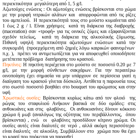
περιεκτικότητα μεγαλύτερη από 1, 5 g/l.
Αζωτούχες ενώσεις : Οι αζωτούχες ενώσεις βρίσκονται στο χώμα
με την μορφή νιτρικών αλάτων και απορροφώνται από τις ρίζες
του αμπελιού. Η περιεκτικότητά τους στο μούστο κυμαίνεται από
1 έως 2 g / l. Είναι χρήσιμες κατά τη διάρκεια της διαβροχής
(maceration) σαν «τροφή» για τις οινικές ζύμες και εξαφανίζονται
σχεδόν τελείως, κατά τη διάρκεια της αλκοολικής ζύμωσης.
Πιθανή υψηλή περιεκτικότητα αζωτούχων ενώσεων κατά την
συγκομιδή (προερχόμενη από ζημιές λόγω καιρικών φαινομένων
π.χ. ), πρέπει να αντιμετωπίζεται για να αποφευχθεί οποιοδήποτε
μετέπειτα πρόβλημα διατήρησης του κρασιού.
Πηκτίνες:
Η πηκτίνη περιέχεται στο μούστο σε ποσοστό 0.20 με 7
g/l, με την μορφή σύνθετων σακχάρων. Για την περαιτέρω
οινοποίηση έχει σημασία να μην υπάρχουν σε περίσσεια γιατί η
διαύγαση του κρασιού γίνεται δύσκολη. Αντίθετα η παρουσία τους
στο σωστό ποσοστό βοηθάει στο bouquet του αρώματος και στην
υφή
Χρωστικές ουσίες:
Βρίσκονται κυρίως κάτω από τον φλοιό της
ρώγας του σταφυλιού Ανήκουν βασικά σε δύο ομάδες: στις
ανθοκυάνες και στις φλαβόνες. Οι ανθοκυανίνες δίνουν κόκκινο
χρώμα ή μωβ (αναλόγως της οξύτητας του περιβάλλοντος, όπου
βρίσκονται) , ενώ οι φλαβόνες προσδίδουν κίτρινο χρώμα. Οι
ουσίες αυτές είναι διαλυτές σε νερό , αλλά ακόμη περισσότερο
είναι διαλυτές σε αλκοόλη. Συμβάλλουν στο χρώμα που θα έχει
το κρασί που πρόκειται να παραχθεί