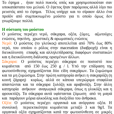
Το έψημα , ήταν πολύ πυκνός οπός και χρησιμοποιούταν σαν
υποκατάστατο του μελιού. Ο έψετος ήταν παρόμοιος αλλά λίγο πιο
ρευστός από το έψημα. Τέλος υπήρχε και το σίραιον άλλο ένα
προϊόν από συμπυκνωμένο μούστο για τι οποίο όμως δεν
γνωρίζουμε πολλά.
Η σύσταση του μούστου
Ο μούστος περιέχει νερό, σάκχαρα, οξέα, ζύμες, αζωτούχες
ενώσεις, πηκτίνη, χρωστικές & αρωματικές ενώσεις
Νερό:
Ο μούστος (το γλεύκος) αποτελείται από 70% έως 80%
νερό, του οποίου ο ρόλος στην maceration (διαβροχή) είναι η
διευκόλυνση επαφής και αλληλεπίδρασης διαφόρων συστατικών
και η διευκόλυνση διάλυσης ορισμένων άλλων.
Σάκχαρα:
Ο μούστος περιέχει σάκχαρα σε ποσοστό που
κυμαίνεται από 150 έως 250 g / l. Υπό την επίδραση της
φωτοσύνθεσης σχηματίζονται δύο είδη σακχάρων. Τα ζυμώσιμα
και τα μη ζυμώσιμα. Στην πρώτη κατηγορία ανήκει η σακχαρόζη (η
κοινή ζάχαρη) κυρίως, αλλά σε κάποια υπερώριμα σταφύλια
απαντώνται και τα σάκχαρα ξυλόζη και αραβινόζη. Στην άλλη
κατηγορία ανήκουν αναγωγικά σάκχαρα, όπως η γλυκόζη και η
φρουκτόζη. Τα σάκχαρα αυτά υφίστανται ζύμωση από τη μαγιά
και παράγουν μόρια αλκοόλης και διοξείδιο του άνθρακα.
Οξέα:
Ο μούστος περιέχει οργανικά και ανόργανα οξέα. Η
συνολική περιεκτικότητα κυμαίνεται μεταξύ 3 και 9g/l. Τα
οργανικά οξέα σχηματίζονται κατά την φωτοσύνθεση σε μικρές