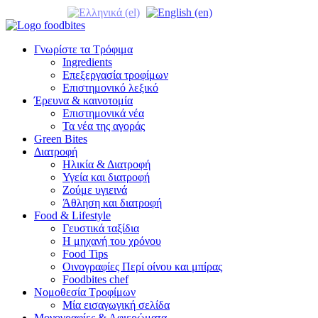
Γνωρίστε τα Τρόφιμα
Ingredients
Επεξεργασία τροφίμων
Επιστημονικό λεξικό
Έρευνα & καινοτομία
Επιστημονικά νέα
Τα νέα της αγοράς
Green Bites
Διατροφή
Ηλικία & Διατροφή
Υγεία και διατροφή
Ζούμε υγιεινά
Άθληση και διατροφή
Food & Lifestyle
Γευστικά ταξίδια
Η μηχανή του χρόνου
Food Tips
Οινογραφίες Περί οίνου και μπίρας
Foodbites chef
Νομοθεσία Τροφίμων
Μία εισαγωγική σελίδα
Μονογραφίες & Αφιερώματα