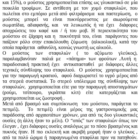
και 15%), ο μούστος χρησιμοποιείται επίσης ως γλυκαντικό σε μία
ποικιλία τροφίμων. Σε αντίθεση με τον χυμό σταφυλιών, που
πωλείται στο εμπόριο μετά από φιλτράρισμα και παστερίωση, ο
μούστος μπορεί να είναι πυκνόρρευστος με αιωρούμενα
σωματίδια, αδιαφανής, και να λευκωπός ή να έχει διάφορες
αποχρώσεις του καφέ και / ή του μοβ. Η περιεκτικότητα του
μούστου σε ζάχαρη και η πυκνότητά του, είναι παράγοντες που
παίζουν ρόλο στην επακόλουθη ζύμωση (αλκοολική), κατά την
οποία παράγεται αιθανόλη, κοινώς γνωστή ως αλκοόλ.
Ο μούστος των σταφυλιών ( το αζύμωτο γλεύκος),
παραλαμβανόταν παλιά με «πάτημα» των φρούτων .Αυτή η
παραδοσιακή πρακτική έχει αντικατασταθεί με διάφορες άλλες
τεχνικές σύνθλιψης του σταφυλιού. Ο μούστος χρησιμοποιείται
για την παραγωγή κρασιού, αφού διαχωριστεί το υγρό μέρος από
τα στερεά συστατικά. Το στερεό υπόλειμμα της σύνθλιψης των
σταφυλιών, χρησιμοποιείται είτε για την παραγωγή αποσταγμάτων
(ρούμι, τσίπουρο, γκράππα κλπ) είτε κατεργάζεται και
χρησιμοποιείται ως ζωοτροφή .
Μετά από βρασμό και συμπύκνωση του μούστου, παράγεται το
πετιμέζι. Το πετιμέζι είναι μέρος της γαστρονομικής μας
παράδοσης από αρχαιοτάτων χρόνων, μια από τις δυο γλυκαντικές
ουσίες (η άλλη ήταν το μέλι). Ο “οπός” των σταφυλιών όπως τον
έλεγαν , έχει διάφορες ουσίες αναλόγως με το πόσο βρασμένος και
πυκνός ήταν. Η πιο εκλεκτή και ακριβή μορφή ήταν ο γλεύκος ,
από τα πολύ ώριμα ή παραγινωμένα σταφύλια πριν να πατηθούν.