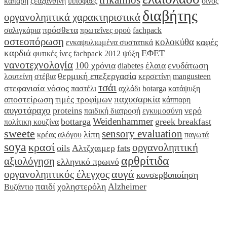
κάπαρη
ζεαξανθίνη
ιπποφαές
οίνος
διαβήτης
οργανοληπτικά χαρακτηριστικά
πρόσθετα
σαλιγκάρια
πρωτεΐνες ορού
fachpack
οστεοπόρωση
κολοκύθα
καφές
ενκαψυλιωμένα συστατικά
καρδιά
ΕΦΕΤ
φυτικές ίνες
fachpack 2012
ψύξη
νανοτεχνολογία
100 χρόνια
έλαια
ενυδάτωση
diabetes
θερμική επεξεργασία
λουτείνη
στέβια
κερσετίνη
mangusteen
τσάι
στεφανιαία νόσος
παστέλι
αχλάδι
botarga
κατάψυξη
παχυσαρκία
αποστείρωση
τιμές τροφίμων
κάππαρη
αυγοτάραχο
proteins
νερό
παιδική διατροφή
εγκυμοσύνη
Weidenhammer
bottarga
greek breakfast
πολίτικη κουζίνα
sweete
sensory evaluation
λίπη
κρέας αλόγου
παγωτά
soya
κρασί
οργανοληπτική
oils
Αλτζχαιμερ
fats
αρθρίτιδα
αξιολόγηση
ελληνικό πρωινό
αυγά
οργανοληπτικός έλεγχος
κονσερβοποίηση
παιδί
χοληστερόλη
Alzheimer
Βυζάντιο