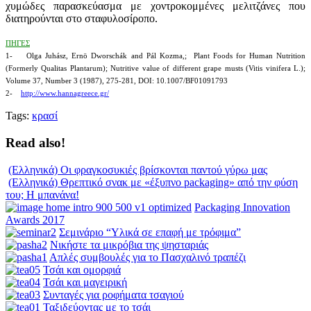
χυμώδες παρασκεύασμα με χοντροκομμένες μελιτζάνες που
διατηρούνται στο σταφυλοσίροπο.
ΠΗΓΕΣ
1- Olga Juhász, Ernö Dworschák and Pál Kozma,; Plant Foods for Human Nutrition
(Formerly Qualitas Plantarum); Nutritive value of different grape musts (Vitis vinifera L.);
Volume 37, Number 3 (1987), 275-281, DOI: 10.1007/BF01091793
2-
http://www.hannagreece.gr/
Tags:
κρασί
Read also!
(Ελληνικά) Οι φραγκοσυκιές βρίσκονται παντού γύρω μας
(Ελληνικά) Θρεπτικό σνακ με «έξυπνο packaging» από την φύση
του; Η μπανάνα!
Packaging Innovation
Awards 2017
Σεμινάριο “Υλικά σε επαφή με τρόφιμα”
Νικήστε τα μικρόβια της ψησταριάς
Απλές συμβουλές για το Πασχαλινό τραπέζι
Τσάι και ομορφιά
Τσάι και μαγειρική
Συνταγές για ροφήματα τσαγιού
Ταξιδεύοντας με το τσάι