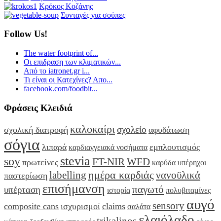
Κρόκος Κοζάνης
Συνταγές για σούπες
Follow Us!
The water footprint of...
Οι επιδραση των κλιματικών...
Από το iatronet.gr i...
Τι είναι οι Κατεχίνες? Απο...
facebook.com/foodbit...
Φράσεις Κλειδιά
καλοκαίρι
σχολείο
σχολική διατροφή
αφυδάτωση
σόγια
λιπαρά
εμπλουτισμός
καρδιαγγειακά νοσήματα
stevia
soy
FT-NIR
WFD
πρωτείνες
καρύδα
υπέρηχοι
ημέρα καρδιάς
labelling
νανοϋλικά
παστερίωση
επισήμανση
παγωτό
υπέρταση
ιστορία
πολυβιταμίνες
αυγό
sensory
composite cans
ισχυρισμοί
claims
σαλάτα
ελαιόλαδο
trikalinos