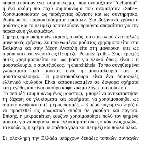
παρασκευάσουν ένα συμπύκνωμα, που ονομαζόταν “’defturum”
ή ένα ακόμη πιο παχύ συμπύκνωμα που ονομαζόταν «Saba».
Χρησιμοποιούταν ως παράγοντας οξίνισης και ως συντηρητικό,
ιδιαίτερα σε παρασκευάσματα φρούτων. Στα βυζαντινά χρόνια ο
μούστος και το πετιμέζι αποτελούσαν προϊόντα απαραίτητα για την
παρασκευή γλυκισμάτων.
Σήμερα, πριν ακόμα γίνει κρασί, ο οπός του σταφυλιού έχει πολλές
μαγειρικές χρήσεις. Συμπυκνωμένος μούστος χρησιμοποιείται στα
Βαλκάνια και στην Μέση Ανατολή είτε στη μαγειρική, είτε ως
σιρόπι και είναι γνωστό ως Πετιμέζι, Pekmez ή dibis. Στις περιοχές
αυτές χρησιμοποιείται και ως βάση για γλυκά όπως είναι : η
μουσταλευριά, ο σιουτζιούκος, η churchkhela. Τα πιο συνηθισμένα
γλυκίσματα από μούστο, είναι η μουσταλευριά και τα
μουστοκούλουρα. Τα μουστοκούλουρα είναι ένα δημοφιλές
ελληνικό κουλούρι Είναι κατασκευασμένα σε διάφορα σχήματα
και μεγέθη, και είναι σκούρο καφέ χρώμα λόγω του μούστου .
Το πετιμέζι (συμπυκνωμένος μούστος), μπορεί να αντικαταστήσει
τη ζάχαρη σε γλυκίσματα και ροφήματα, να χρησιμοποιηθεί ως
σπιτικό αναψυκτικό (1 μέρος πετιμέζι – 3 μέρη παγωμένο νερό) ή
να προστεθεί ως αρωματικό σιρόπι σε γιαούρτι και παγωτά.
Επίσης, η μικρασιάτικη κουζίνα χρησιμοποίησε πολύ τον ψημένο
μούστο για να παρασκευάσει γλυκίσματα όπως ο κόκκινος χαλβάς,
τα κυδώνια, η κρέμα με φρέσκο γάλα και πετιμέζι και πολλά άλλα.
Σε ολόκληρη την Ελλάδα υπάρχουν δεκάδες τοπικών συνταγών