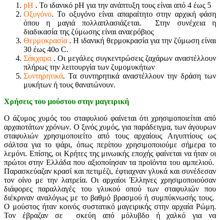
pH
. Το ιδανικό pH για την ανάπτυξη τους είναι από 4 έως 5
Οξυγόνο
. Το οξυγόνο είναι απαραίτητο στην αρχική φάση
όπου η μαγιά πολλαπλασιάζεται. Στην συνέχεια η
διαδικασία της ζύμωσης είναι αναερόβιος
Θερμοκρασία
. Η ιδανική θερμοκρασία για την ζύμωση είναι
30 έως 40ο C.
Σάκχαρα
. Οι μεγάλες συγκεντρώσεις ζαχάρων αναστέλλουν
πλήρως την λειτουργία των ζυμομυκήτων
Συντηρητικά
. Τα συντηρητικά αναστέλλουν την δράση των
μυκήτων ή τους θανατώνουν.
Χρήσεις του μούστου στην μαγειρική
Ο άζυμος χυμός του σταφυλιού φαίνεται ότι χρησιμοποιείται από
αρχαιοτάτων χρόνων. Ο ξινός χυμός, για παράδειγμα, των άγουρων
σταφυλιών χρησιμοποιείτο από τους αρχαίους Αιγυπτίους ως
σάλτσα για το ψάρι, όπως περίπου χρησιμοποιούμε σήμερα το
λεμόνι. Επίσης, οι Κρήτες της μινωικής εποχής φαίνεται να ήταν οι
πρώτοι στην Ελλάδα που αξιοποίησαν τα προϊόντα του αμπελιού.
Παρασκεύαζαν κρασί και πετιμέζι, έφτιαχναν γλυκά και συνέδεσαν
τον οίνο με την λατρεία. Οι αρχαίοι Έλληνες χρησιμοποιούσαν
διάφορες παραλλαγές του γλυκού οπού των σταφυλιών που
διέκριναν αναλόγως με το βαθμό βρασμού ή συμπύκνωσής τους.
Ο μούστος ήταν κοινός συστατικό μαγειρικής στην αρχαία Ρώμη.
Τον έβραζαν σε σκεύη από μόλυβδο ή χαλκό για να