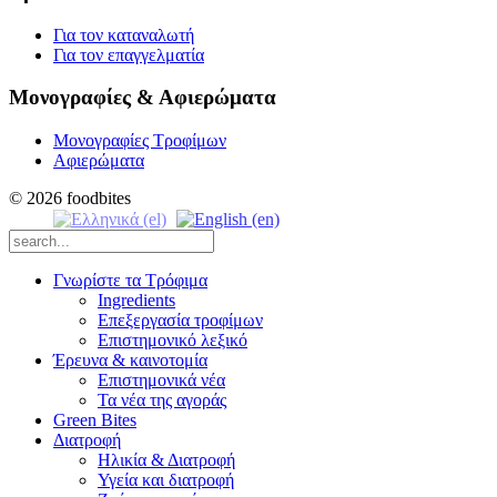
Για τον καταναλωτή
Για τον επαγγελματία
Μονογραφίες & Αφιερώματα
Μονογραφίες Τροφίμων
Αφιερώματα
© 2026 foodbites
Γνωρίστε τα Τρόφιμα
Ingredients
Επεξεργασία τροφίμων
Επιστημονικό λεξικό
Έρευνα & καινοτομία
Επιστημονικά νέα
Τα νέα της αγοράς
Green Bites
Διατροφή
Ηλικία & Διατροφή
Υγεία και διατροφή