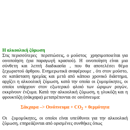
Η αλκοολική ζύμωση
Στις περισσότερες περιπτώσεις, ο μούστος χρησιμοποιείται για
οινοποίηση (για παραγωγή κρασιού). Η οινοποίηση είναι μια
σύνθετη και λεπτή διαδικασία , που θα αποτελέσει θέμα
ξεχωριστού άρθρου. Ενημερωτικά αναφέρουμε , ότι στον μούστο,
σε κατάσταση ηρεμίας και μετά από κάποιο χρονικό διάστημα,
αρχίζει η αλκοολική ζύμωση, κατά την οποία οι ζυμομύκητες, οι
οποίοι υπάρχουν στον εξωτερικό φλοιό των ώριμων ρογών,
εκκρίνουν ένζυμα. Κατά την αλκοολική ζύμωση, η γλυκόζη και η
φρουκτόζη (σάκχαρα) μετατρέπονται σε οινόπνευμα:
Σάκχαρα –> Οινόπνευμα + CO
+ θερμότητα
2
Οι ζυμομύκητες, οι οποίοι είναι υπεύθυνοι για την αλκοολική
ζύμωση, επηρεάζονται από ορισμένες συνθήκες όπως