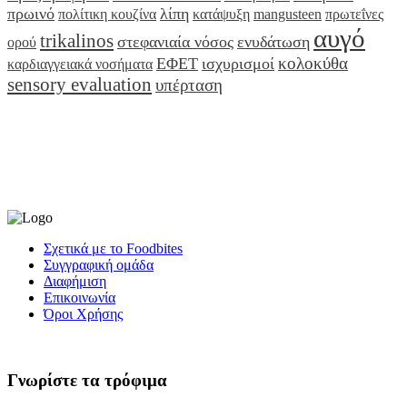
πρωινό
λίπη
πολίτικη κουζίνα
κατάψυξη
mangusteen
πρωτεΐνες
αυγό
trikalinos
στεφανιαία νόσος
ενυδάτωση
ορού
κολοκύθα
ΕΦΕΤ
ισχυρισμοί
καρδιαγγειακά νοσήματα
sensory evaluation
υπέρταση
Σχετικά με το Foodbites
Συγγραφική ομάδα
Διαφήμιση
Επικοινωνία
Όροι Χρήσης
Γνωρίστε τα τρόφιμα