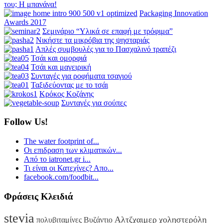
του; Η μπανάνα!
Packaging Innovation
Awards 2017
Σεμινάριο “Υλικά σε επαφή με τρόφιμα”
Νικήστε τα μικρόβια της ψησταριάς
Απλές συμβουλές για το Πασχαλινό τραπέζι
Τσάι και ομορφιά
Τσάι και μαγειρική
Συνταγές για ροφήματα τσαγιού
Ταξιδεύοντας με το τσάι
Κρόκος Κοζάνης
Συνταγές για σούπες
Follow Us!
The water footprint of...
Οι επιδραση των κλιματικών...
Από το iatronet.gr i...
Τι είναι οι Κατεχίνες? Απο...
facebook.com/foodbit...
Φράσεις Κλειδιά
stevia
Αλτζχαιμερ
χοληστερόλη
πολυβιταμίνες
Βυζάντιο