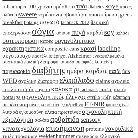
soya
τσάι
oils
100 χρόνια
πρόσθετα
ιστορία
diabetes
κρέας
sweete
νερό
κονσερβοποίηση
αποστείρωση
greek
αλόγου
παγωτό
breakfast
θερμική
botarga
fachpack 2012
σόγια
soy
αυγά
καρδιά
επεξεργασία
κάπαρη
αχλάδι
οστεοπόρωση
οργανοληπτικά
καφές
κρασί
χαρακτηριστικά
labelling
composite cans
αυγοτάραχο
Alzheimer
παστέλι
υπέρηχοι
ενκαψυλιωμένα
συστατικά
παιδική διατροφή
καρύδα
ιπποφαές
λουτείνη
διαβήτης
ημέρα καρδιάς
παχυσαρκία
παιδί
fats
ελαιόλαδο
WFD
σχολείο
σχολική διατροφή
claims
καλοκαίρι
εμπλουτισμός
παστερίωση
παγωτά
fachpack
οργανοληπτικός έλεγχος
bottarga
στέβια
ψύξη
κάππαρη
FT-NIR
αφυδάτωση
οίνος
κερσετίνη
ζεαξανθίνη
φυτικές ίνες
οργανοληπτική
λιπαρά
έλαια
πρωτείνες
εγκυμοσύνη
αρθρίτιδα
αξιολόγηση
sensory
σαλάτα
επισήμανση
νανοτεχνολογία
νανοϋλικά
proteins
Weidenhammer
τιμές τροφίμων
ελληνικό
σαλιγκάρια