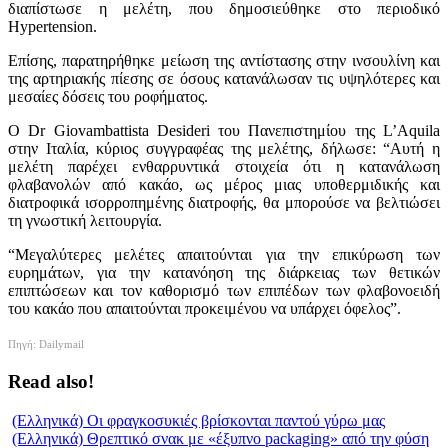
διαπίστωσε η μελέτη, που δημοσιεύθηκε στο περιοδικό
Hypertension.
Επίσης, παρατηρήθηκε μείωση της αντίστασης στην ινσουλίνη και
της αρτηριακής πίεσης σε όσους κατανάλωσαν τις υψηλότερες και
μεσαίες δόσεις του ροφήματος.
Ο Dr Giovambattista Desideri του Πανεπιστημίου της L’Aquila
στην Ιταλία, κύριος συγγραφέας της μελέτης, δήλωσε: “Αυτή η
μελέτη παρέχει ενθαρρυντικά στοιχεία ότι η κατανάλωση
φλαβανολών από κακάο, ως μέρος μιας υποθερμιδικής και
διατροφικά ισορροπημένης διατροφής, θα μπορούσε να βελτιώσει
τη γνωστική λειτουργία.
“Μεγαλύτερες μελέτες απαιτούνται για την επικύρωση των
ευρημάτων, για την κατανόηση της διάρκειας των θετικών
επιπτώσεων και τον καθορισμό των επιπέδων των φλαβονοειδή
του κακάο που απαιτούνται προκειμένου να υπάρχει όφελος”.
Πηγή: Dailymail
Read also!
(Ελληνικά) Οι φραγκοσυκιές βρίσκονται παντού γύρω μας
(Ελληνικά) Θρεπτικό σνακ με «έξυπνο packaging» από την φύση