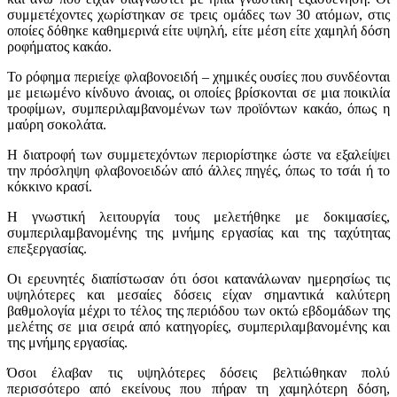
συμμετέχοντες χωρίστηκαν σε τρεις ομάδες των 30 ατόμων, στις
οποίες δόθηκε καθημερινά είτε υψηλή, είτε μέση είτε χαμηλή δόση
ροφήματος κακάο.
Το ρόφημα περιείχε φλαβονοειδή – χημικές ουσίες που συνδέονται
με μειωμένο κίνδυνο άνοιας, οι οποίες βρίσκονται σε μια ποικιλία
τροφίμων, συμπεριλαμβανομένων των προϊόντων κακάο, όπως η
μαύρη σοκολάτα.
Η διατροφή των συμμετεχόντων περιορίστηκε ώστε να εξαλείψει
την πρόσληψη φλαβονοειδών από άλλες πηγές, όπως το τσάι ή το
κόκκινο κρασί.
Η γνωστική λειτουργία τους μελετήθηκε με δοκιμασίες,
συμπεριλαμβανομένης της μνήμης εργασίας και της ταχύτητας
επεξεργασίας.
Οι ερευνητές διαπίστωσαν ότι όσοι κατανάλωναν ημερησίως τις
υψηλότερες και μεσαίες δόσεις είχαν σημαντικά καλύτερη
βαθμολογία μέχρι το τέλος της περιόδου των οκτώ εβδομάδων της
μελέτης σε μια σειρά από κατηγορίες, συμπεριλαμβανομένης και
της μνήμης εργασίας.
Όσοι έλαβαν τις υψηλότερες δόσεις βελτιώθηκαν πολύ
περισσότερο από εκείνους που πήραν τη χαμηλότερη δόση,