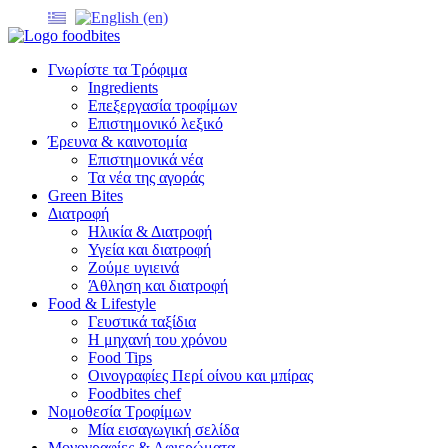
Γνωρίστε τα Τρόφιμα
Ingredients
Επεξεργασία τροφίμων
Επιστημονικό λεξικό
Έρευνα & καινοτομία
Επιστημονικά νέα
Τα νέα της αγοράς
Green Bites
Διατροφή
Ηλικία & Διατροφή
Υγεία και διατροφή
Ζούμε υγιεινά
Άθληση και διατροφή
Food & Lifestyle
Γευστικά ταξίδια
Η μηχανή του χρόνου
Food Tips
Οινογραφίες Περί οίνου και μπίρας
Foodbites chef
Νομοθεσία Τροφίμων
Μία εισαγωγική σελίδα
Μονογραφίες & Αφιερώματα