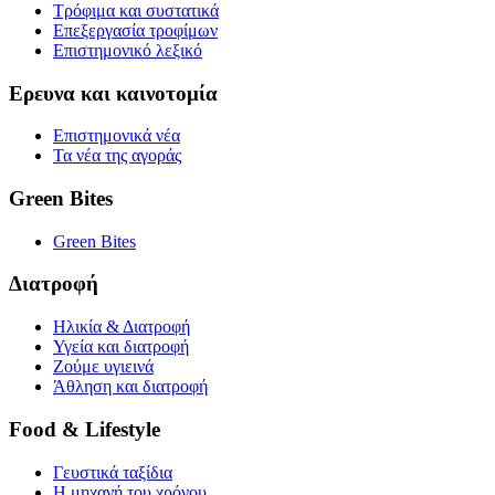
Τρόφιμα και συστατικά
Επεξεργασία τροφίμων
Επιστημονικό λεξικό
Ερευνα και καινοτομία
Επιστημονικά νέα
Τα νέα της αγοράς
Green Bites
Green Bites
Διατροφή
Ηλικία & Διατροφή
Υγεία και διατροφή
Ζούμε υγιεινά
Άθληση και διατροφή
Food & Lifestyle
Γευστικά ταξίδια
Η μηχανή του χρόνου