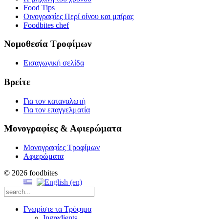
Food Tips
Οινογραφίες Περί οίνου και μπίρας
Foodbites chef
Νομοθεσία Τροφίμων
Εισαγωγική σελίδα
Βρείτε
Για τον καταναλωτή
Για τον επαγγελματία
Μονογραφίες & Αφιερώματα
Μονογραφίες Τροφίμων
Αφιερώματα
© 2026 foodbites
Γνωρίστε τα Τρόφιμα
Ingredients