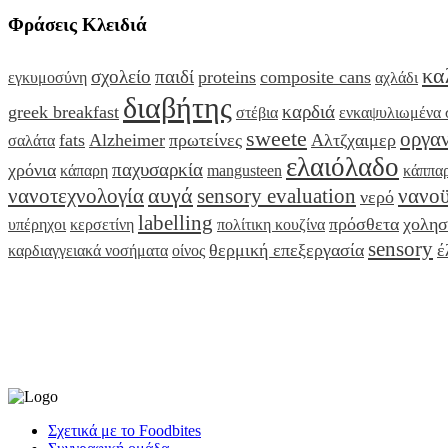
Φράσεις Κλειδιά
κα
σχολείο
παιδί
proteins
composite cans
εγκυμοσύνη
αχλάδι
διαβήτης
καρδιά
greek breakfast
στέβια
ενκαψυλιωμένα 
sweete
οργαν
fats
Alzheimer
πρωτείνες
Αλτζχαιμερ
σαλάτα
ελαιόλαδο
παχυσαρκία
χρόνια
κάπαρη
mangusteen
κάππα
αυγά
νανοτεχνολογία
sensory evaluation
νανοϋ
νερό
labelling
πρόσθετα
χολησ
υπέρηχοι
κερσετίνη
πολίτικη κουζίνα
sensory
θερμική επεξεργασία
έ
καρδιαγγειακά νοσήματα
οίνος
Σχετικά με το Foodbites