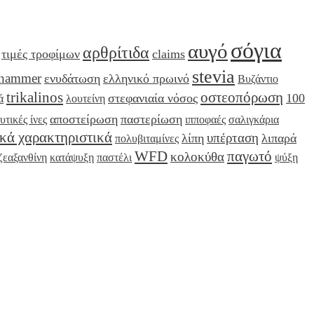
σόγια
αυγό
αρθρίτιδα
τιμές τροφίμων
claims
stevia
hammer
ενυδάτωση
ελληνικό πρωινό
Βυζάντιο
trikalinos
οστεοπόρωση
στεφανιαία νόσος
100
ά
λουτείνη
αποστείρωση
παστερίωση
υτικές ίνες
ιπποφαές
σαλιγκάρια
κά χαρακτηριστικά
υπέρταση
λίπη
λιπαρά
πολυβιταμίνες
WFD
παγωτό
κολοκύθα
ζεαξανθίνη
κατάψυξη
παστέλι
ψύξη