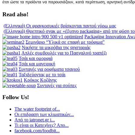
έτσι ώστε τα προϊόντα να παρουσιάζουν, κατά περίπτωση, αρνητική αντί
Read also!
(Ελληνικά) Οι φραγκοσυκιές βρίσκονται παντού γύρω μας
(Ελληνικά) Θρεπτικό σνακ με «έξυπνο packaging» από την φύση το
Packaging Innovation Aw
Σεμινάριο “Υλικά σε επαφή με τρόφιμα”
Νικήστε τα μικρόβια της ψησταριάς
Απλές συμβουλές για το Πασχαλινό τραπέζι
Τσάι και ομορφιά
Τσάι και μαγειρική
Συνταγές για ροφήματα τσαγιού
Ταξιδεύοντας με το τσάι
Κρόκος Κοζάνης
Συνταγές για σούπες
Follow Us!
The water footprint of...
Οι επιδραση των κλιματικών...
Από το iatronet.gr i...
Τι είναι οι Κατεχίνες? Απο...
facebook.com/foodbit...