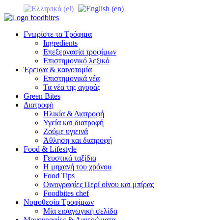
Γνωρίστε τα Τρόφιμα
Ingredients
Επεξεργασία τροφίμων
Επιστημονικό λεξικό
Έρευνα & καινοτομία
Επιστημονικά νέα
Τα νέα της αγοράς
Green Bites
Διατροφή
Ηλικία & Διατροφή
Υγεία και διατροφή
Ζούμε υγιεινά
Άθληση και διατροφή
Food & Lifestyle
Γευστικά ταξίδια
Η μηχανή του χρόνου
Food Tips
Οινογραφίες Περί οίνου και μπίρας
Foodbites chef
Νομοθεσία Τροφίμων
Μία εισαγωγική σελίδα
Μονογραφίες & Αφιερώματα