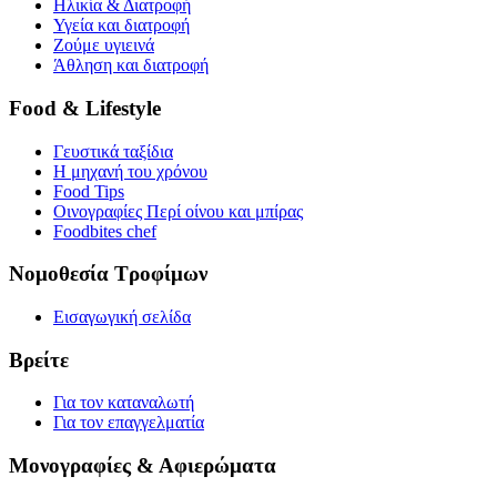
Ηλικία & Διατροφή
Υγεία και διατροφή
Ζούμε υγιεινά
Άθληση και διατροφή
Food & Lifestyle
Γευστικά ταξίδια
Η μηχανή του χρόνου
Food Tips
Οινογραφίες Περί οίνου και μπίρας
Foodbites chef
Νομοθεσία Τροφίμων
Εισαγωγική σελίδα
Βρείτε
Για τον καταναλωτή
Για τον επαγγελματία
Μονογραφίες & Αφιερώματα