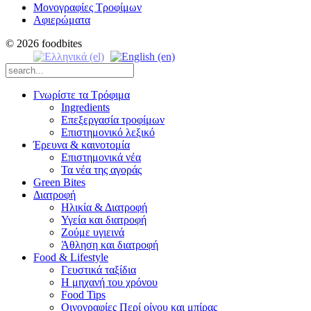
Μονογραφίες Τροφίμων
Αφιερώματα
© 2026 foodbites
Γνωρίστε τα Τρόφιμα
Ingredients
Επεξεργασία τροφίμων
Επιστημονικό λεξικό
Έρευνα & καινοτομία
Επιστημονικά νέα
Τα νέα της αγοράς
Green Bites
Διατροφή
Ηλικία & Διατροφή
Υγεία και διατροφή
Ζούμε υγιεινά
Άθληση και διατροφή
Food & Lifestyle
Γευστικά ταξίδια
Η μηχανή του χρόνου
Food Tips
Οινογραφίες Περί οίνου και μπίρας