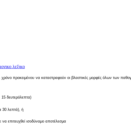
ονικο λεξικο
αι χρόνο προκειμένου να καταστραφούν οι βλαστικές μορφές όλων των παθ
α 15 δευτερόλεπτα)
α 30 λεπτά), ή
ε να επιτευχθεί ισοδύναμο αποτέλεσμα