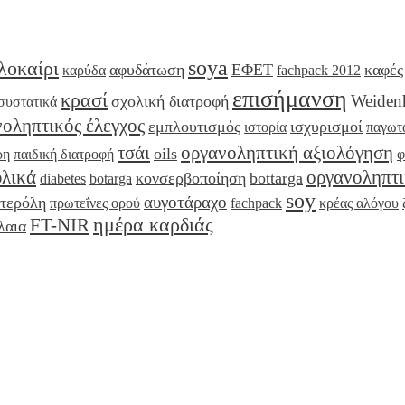
soya
λοκαίρι
αφυδάτωση
ΕΦΕΤ
καφές
καρύδα
fachpack 2012
επισήμανση
κρασί
Weiden
σχολική διατροφή
συστατικά
οληπτικός έλεγχος
εμπλουτισμός
ισχυρισμοί
ιστορία
παγωτ
τσάι
οργανοληπτική αξιολόγηση
oils
ρη
παιδική διατροφή
φ
λικά
οργανοληπτι
κονσερβοποίηση
bottarga
diabetes
botarga
soy
αυγοτάραχο
τερόλη
πρωτεΐνες ορού
fachpack
κρέας αλόγου
ημέρα καρδιάς
FT-NIR
λαια