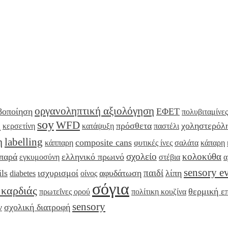
οργανοληπτική αξιολόγηση
βοποίηση
ΕΦΕΤ
πολυβιταμίνες
soy
e
WFD
πρόσθετα
χοληστερόλ
κερσετίνη
κατάψυξη
παστέλι
η
labelling
composite cans
κάππαρη
φυτικές ίνες
σαλάτα
κάπαρη
σχολείο
κολοκύθα
ιπαρά
ελληνικό πρωινό
εγκυμοσύνη
στέβια
α
sensory e
παιδί
ils
ισχυρισμοί
αφυδάτωση
λίπη
diabetes
οίνος
σόγια
 καρδιάς
θερμική ε
πρωτεΐνες ορού
πολίτικη κουζίνα
sensory
ν
σχολική διατροφή