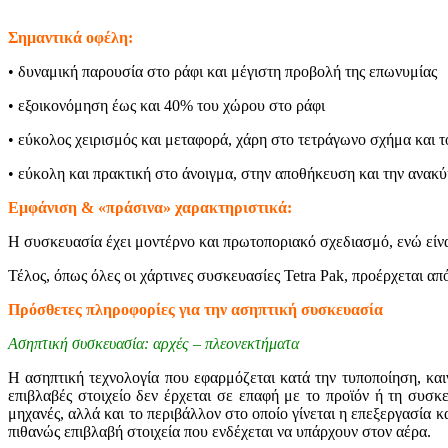
Σημαντικά οφέλη:
• δυναμική παρουσία στο ράφι και μέγιστη προβολή της επωνυμίας
• εξοικονόμηση έως και 40% του χώρου στο ράφι
• εύκολος χειρισμός και μεταφορά, χάρη στο τετράγωνο σχήμα και τ
• εύκολη και πρακτική στο άνοιγμα, στην αποθήκευση και την ανα
Εμφάνιση & «πράσινα» χαρακτηριστικά:
Η συσκευασία έχει μοντέρνο και πρωτοποριακό σχεδιασμό, ενώ είνα
Τέλος, όπως όλες οι χάρτινες συσκευασίες Tetra Pak, προέρχεται α
Πρόσθετες πληροφορίες για την ασηπτική συσκευασία
Aσηπτική συσκευασία: αρχές – πλεονεκτήματα
Η ασηπτική τεχνολογία που εφαρμόζεται κατά την τυποποίηση, καιν
επιβλαβές στοιχείο δεν έρχεται σε επαφή με το προϊόν ή τη συσκ
μηχανές, αλλά και το περιβάλλον στο οποίο γίνεται η επεξεργασία 
πιθανώς επιβλαβή στοιχεία που ενδέχεται να υπάρχουν στον αέρα.