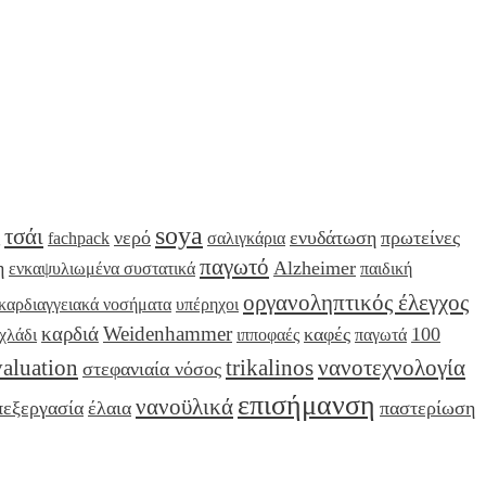
soya
τσάι
νερό
ενυδάτωση
πρωτείνες
fachpack
σαλιγκάρια
παγωτό
η
Alzheimer
ενκαψυλιωμένα συστατικά
παιδική
οργανοληπτικός έλεγχος
καρδιαγγειακά νοσήματα
υπέρηχοι
καρδιά
Weidenhammer
καφές
100
χλάδι
ιπποφαές
παγωτά
valuation
trikalinos
νανοτεχνολογία
στεφανιαία νόσος
επισήμανση
νανοϋλικά
πεξεργασία
έλαια
παστερίωση