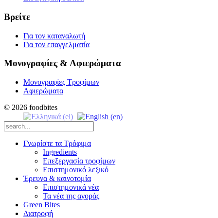
Βρείτε
Για τον καταναλωτή
Για τον επαγγελματία
Μονογραφίες & Αφιερώματα
Μονογραφίες Τροφίμων
Αφιερώματα
© 2026 foodbites
Γνωρίστε τα Τρόφιμα
Ingredients
Επεξεργασία τροφίμων
Επιστημονικό λεξικό
Έρευνα & καινοτομία
Επιστημονικά νέα
Τα νέα της αγοράς
Green Bites
Διατροφή