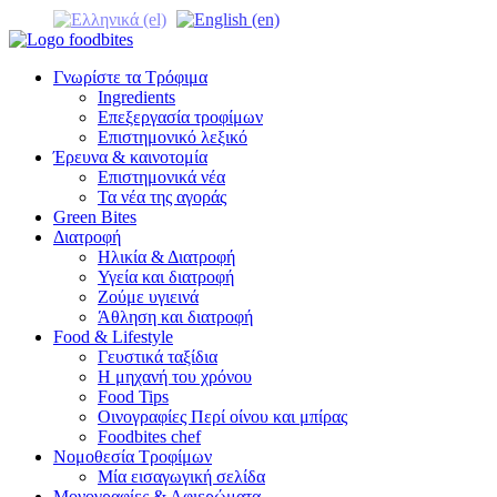
Γνωρίστε τα Τρόφιμα
Ingredients
Επεξεργασία τροφίμων
Επιστημονικό λεξικό
Έρευνα & καινοτομία
Επιστημονικά νέα
Τα νέα της αγοράς
Green Bites
Διατροφή
Ηλικία & Διατροφή
Υγεία και διατροφή
Ζούμε υγιεινά
Άθληση και διατροφή
Food & Lifestyle
Γευστικά ταξίδια
Η μηχανή του χρόνου
Food Tips
Οινογραφίες Περί οίνου και μπίρας
Foodbites chef
Νομοθεσία Τροφίμων
Μία εισαγωγική σελίδα
Μονογραφίες & Αφιερώματα