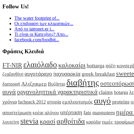
Follow Us!
The water footprint of...
Οι επιδραση των κλιματικών...
Από το iatronet.gr i...
Τι είναι οι Κατεχίνες? Απο...
facebook.com/foodbit...
Φράσεις Κλειδιά
ελαιόλαδο
καλοκαίρι
FT-NIR
bottarga
κονσερ
ψύξη
sweet
αυγοτάραχο
παχυσαρκία
greek breakfast
ζεαξανθίνη
διαβήτης
οστεοπόρωσ
Αλτζχαιμερ
διατροφή
Βυζάντιο
αυγά
οργανοληπτικά χαρακτηριστικά
claims
λ
botarga
αυγό
χρόνια
εμπλουτισμός
proteins
o
fachpack 2012
ιστορία
ημέρα
υπέρταση
αποστείρωση
fats
κρέας αλόγου
mangusteen
stevia
αρθρίτιδα
κρασί
τιμές τροφίμω
λουτείνη
καρύδα