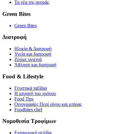
Τα νέα της αγοράς
Green Bites
Green Bites
Διατροφή
Ηλικία & Διατροφή
Υγεία και διατροφή
Ζούμε υγιεινά
Άθληση και διατροφή
Food & Lifestyle
Γευστικά ταξίδια
Η μηχανή του χρόνου
Food Tips
Οινογραφίες Περί οίνου και μπίρας
Foodbites chef
Νομοθεσία Τροφίμων
Εισαγωγική σελίδα