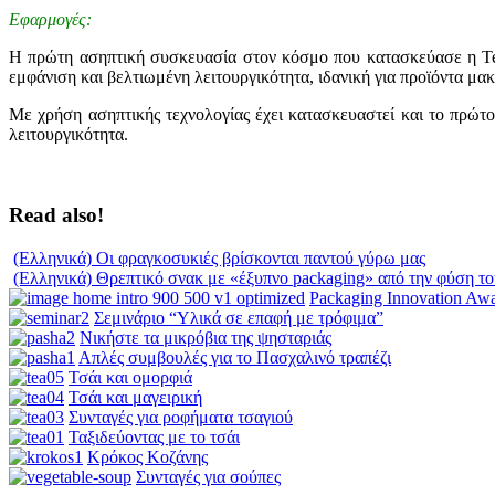
Εφαρμογές:
H πρώτη ασηπτική συσκευασία στον κόσμο που κατασκεύασε η Tetr
εμφάνιση και βελτιωμένη λειτουργικότητα, ιδανική για προϊόντα μακρ
Με χρήση ασηπτικής τεχνολογίας έχει κατασκευαστεί και το πρώτο 
λειτουργικότητα.
Read also!
(Ελληνικά) Οι φραγκοσυκιές βρίσκονται παντού γύρω μας
(Ελληνικά) Θρεπτικό σνακ με «έξυπνο packaging» από την φύση το
Packaging Innovation Aw
Σεμινάριο “Υλικά σε επαφή με τρόφιμα”
Νικήστε τα μικρόβια της ψησταριάς
Απλές συμβουλές για το Πασχαλινό τραπέζι
Τσάι και ομορφιά
Τσάι και μαγειρική
Συνταγές για ροφήματα τσαγιού
Ταξιδεύοντας με το τσάι
Κρόκος Κοζάνης
Συνταγές για σούπες