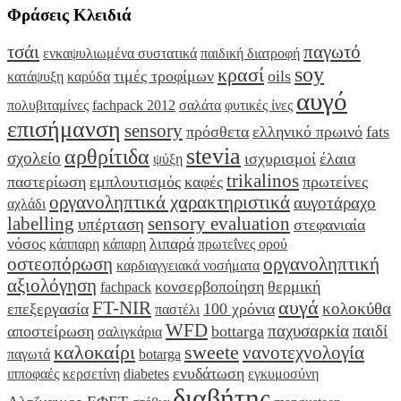
Φράσεις Κλειδιά
τσάι
παγωτό
ενκαψυλιωμένα συστατικά
παιδική διατροφή
soy
κρασί
τιμές τροφίμων
oils
κατάψυξη
καρύδα
αυγό
πολυβιταμίνες
fachpack 2012
σαλάτα
φυτικές ίνες
επισήμανση
sensory
πρόσθετα
ελληνικό πρωινό
fats
stevia
αρθρίτιδα
σχολείο
ισχυρισμοί
έλαια
ψύξη
trikalinos
παστερίωση
εμπλουτισμός
καφές
πρωτείνες
οργανοληπτικά χαρακτηριστικά
αυγοτάραχο
αχλάδι
labelling
sensory evaluation
υπέρταση
στεφανιαία
νόσος
λιπαρά
κάππαρη
κάπαρη
πρωτεΐνες ορού
οστεοπόρωση
οργανοληπτική
καρδιαγγειακά νοσήματα
αξιολόγηση
κονσερβοποίηση
θερμική
fachpack
αυγά
FT-NIR
κολοκύθα
επεξεργασία
100 χρόνια
παστέλι
WFD
παχυσαρκία
παιδί
αποστείρωση
bottarga
σαλιγκάρια
καλοκαίρι
sweete
νανοτεχνολογία
παγωτά
botarga
ενυδάτωση
ιπποφαές
κερσετίνη
diabetes
εγκυμοσύνη
διαβήτης