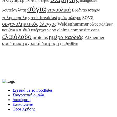
Αλτζχαιμερ
ΕΦΕΤ
στέβια
mangusteen
σόγια
νανοϋλικά
λίπη
λουτείνη
Βυζάντιο
ιστορία
soya
χοληστερόλη
greek breakfast
κρέας αλόγου
οργανοληπτικός έλεγχος
Weidenhammer
οίνος
πολίτικη
καρδιά
νερό
claims
composite cans
κουζίνα
υπέρηχοι
ελαιόλαδο
ημέρα καρδιάς
proteins
Alzheimer
αφυδάτωση
σχολική διατροφή
ζεαξανθίνη
Σχετικά με το Foodbites
Συγγραφική ομάδα
Διαφήμιση
Επικοινωνία
Όροι Χρήσης