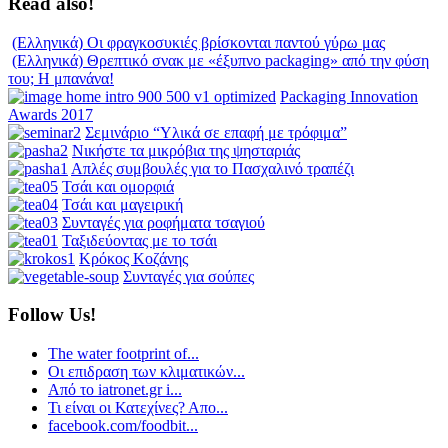
Read also!
(Ελληνικά) Οι φραγκοσυκιές βρίσκονται παντού γύρω μας
(Ελληνικά) Θρεπτικό σνακ με «έξυπνο packaging» από την φύση
του; Η μπανάνα!
Packaging Innovation
Awards 2017
Σεμινάριο “Υλικά σε επαφή με τρόφιμα”
Νικήστε τα μικρόβια της ψησταριάς
Απλές συμβουλές για το Πασχαλινό τραπέζι
Τσάι και ομορφιά
Τσάι και μαγειρική
Συνταγές για ροφήματα τσαγιού
Ταξιδεύοντας με το τσάι
Κρόκος Κοζάνης
Συνταγές για σούπες
Follow Us!
The water footprint of...
Οι επιδραση των κλιματικών...
Από το iatronet.gr i...
Τι είναι οι Κατεχίνες? Απο...
facebook.com/foodbit...