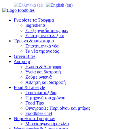
Γνωρίστε τα Τρόφιμα
Ingredients
Επεξεργασία τροφίμων
Επιστημονικό λεξικό
Έρευνα & καινοτομία
Επιστημονικά νέα
Τα νέα της αγοράς
Green Bites
Διατροφή
Ηλικία & Διατροφή
Υγεία και διατροφή
Ζούμε υγιεινά
Άθληση και διατροφή
Food & Lifestyle
Γευστικά ταξίδια
Η μηχανή του χρόνου
Food Tips
Οινογραφίες Περί οίνου και μπίρας
Foodbites chef
Νομοθεσία Τροφίμων
Μία εισαγωγική σελίδα
Μονογραφίες & Αφιερώματα