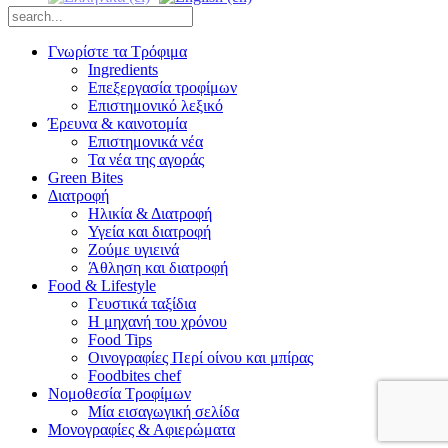
Γνωρίστε τα Τρόφιμα
Ingredients
Επεξεργασία τροφίμων
Επιστημονικό λεξικό
Έρευνα & καινοτομία
Επιστημονικά νέα
Τα νέα της αγοράς
Green Bites
Διατροφή
Ηλικία & Διατροφή
Υγεία και διατροφή
Ζούμε υγιεινά
Άθληση και διατροφή
Food & Lifestyle
Γευστικά ταξίδια
Η μηχανή του χρόνου
Food Tips
Οινογραφίες Περί οίνου και μπίρας
Foodbites chef
Νομοθεσία Τροφίμων
Μία εισαγωγική σελίδα
Μονογραφίες & Αφιερώματα