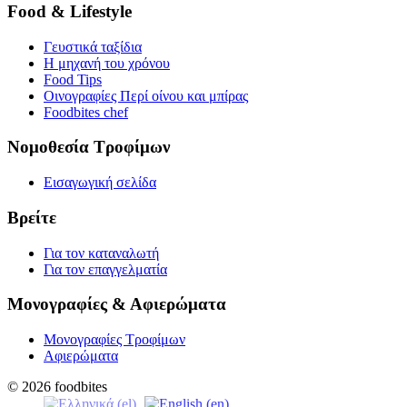
Food & Lifestyle
Γευστικά ταξίδια
Η μηχανή του χρόνου
Food Tips
Οινογραφίες Περί οίνου και μπίρας
Foodbites chef
Νομοθεσία Τροφίμων
Εισαγωγική σελίδα
Βρείτε
Για τον καταναλωτή
Για τον επαγγελματία
Μονογραφίες & Αφιερώματα
Μονογραφίες Τροφίμων
Αφιερώματα
© 2026 foodbites