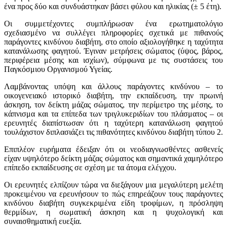
ένα προς δύο και συνδυάστηκαν βάσει φύλου και ηλικίας (± 5 έτη).
Οι συμμετέχοντες συμπλήρωσαν ένα ερωτηματολόγιο
σχεδιασμένο να συλλέγει πληροφορίες σχετικά με πιθανούς
παράγοντες κινδύνου διαβήτη, στο οποίο αξιολογήθηκε η ταχύτητα
κατανάλωσης φαγητού. Έγιναν μετρήσεις σώματος (ύψος, βάρος,
περιφέρεια μέσης και ισχίων), σύμφωνα με τις συστάσεις του
Παγκόσμιου Οργανισμού Υγείας.
Λαμβάνοντας υπόψη και άλλους παράγοντες κινδύνου – το
οικογενειακό ιστορικό διαβήτη, την εκπαίδευση, την πρωινή
άσκηση, τον δείκτη μάζας σώματος, την περίμετρο της μέσης, το
κάπνισμα και τα επίπεδα των τριγλυκεριδίων του πλάσματος – οι
ερευνητές διαπίστωσαν ότι η ταχύτερη κατανάλωση φαγητού
τουλάχιστον διπλασιάζει τις πιθανότητες κινδύνου διαβήτη τύπου 2.
Επιπλέον ευρήματα έδειξαν ότι οι νεοδιαγνωσθέντες ασθενείς
είχαν υψηλότερο δείκτη μάζας σώματος και σημαντικά χαμηλότερο
επίπεδο εκπαίδευσης σε σχέση με τα άτομα ελέγχου.
Οι ερευνητές ελπίζουν τώρα να διεξάγουν μια μεγαλύτερη μελέτη
προκειμένου να ερευνήσουν το πώς επηρεάζουν τους παράγοντες
κινδύνου διαβήτη συγκεκριμένα είδη τροφίμων, η πρόσληψη
θερμίδων, η σωματική άσκηση και η ψυχολογική και
συναισθηματική ευεξία.