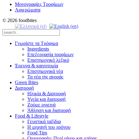
Μονογραφίες Τροφίμων
Αφιερώματα
© 2026 foodbites
Γνωρίστε τα Τρόφιμα
Ingredients
Επεξεργασία τροφίμων
Επιστημονικό λεξικό
Έρευνα & καινοτομία
Επιστημονικά νέα
Τα νέα της αγοράς
Green Bites
Διατροφή
Ηλικία & Διατροφή
Υγεία και διατροφή
Ζούμε υγιεινά
Άθληση και διατροφή
Food & Lifestyle
Γευστικά ταξίδια
Η μηχανή του χρόνου
Food Tips
Οινογραφίες Περί οίνου και μπίρας