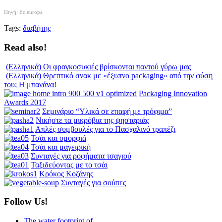
Πηγή: Ec.europa
Tags:
διαβήτης
Read also!
(Ελληνικά) Οι φραγκοσυκιές βρίσκονται παντού γύρω μας
(Ελληνικά) Θρεπτικό σνακ με «έξυπνο packaging» από την φύση
του; Η μπανάνα!
Packaging Innovation
Awards 2017
Σεμινάριο “Υλικά σε επαφή με τρόφιμα”
Νικήστε τα μικρόβια της ψησταριάς
Απλές συμβουλές για το Πασχαλινό τραπέζι
Τσάι και ομορφιά
Τσάι και μαγειρική
Συνταγές για ροφήματα τσαγιού
Ταξιδεύοντας με το τσάι
Κρόκος Κοζάνης
Συνταγές για σούπες
Follow Us!
The water footprint of...