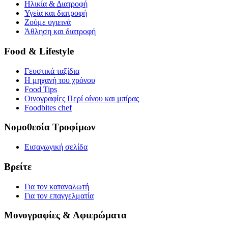
Ηλικία & Διατροφή
Υγεία και διατροφή
Ζούμε υγιεινά
Άθληση και διατροφή
Food & Lifestyle
Γευστικά ταξίδια
Η μηχανή του χρόνου
Food Tips
Οινογραφίες Περί οίνου και μπίρας
Foodbites chef
Νομοθεσία Τροφίμων
Εισαγωγική σελίδα
Βρείτε
Για τον καταναλωτή
Για τον επαγγελματία
Μονογραφίες & Αφιερώματα