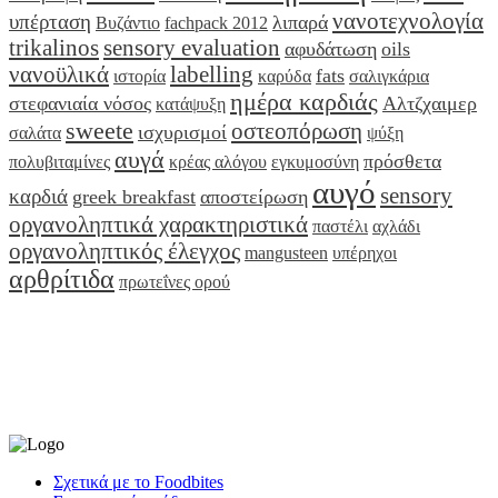
νανοτεχνολογία
υπέρταση
λιπαρά
Βυζάντιο
fachpack 2012
trikalinos
sensory evaluation
αφυδάτωση
oils
νανοϋλικά
labelling
fats
ιστορία
καρύδα
σαλιγκάρια
ημέρα καρδιάς
στεφανιαία νόσος
Αλτζχαιμερ
κατάψυξη
sweete
οστεοπόρωση
ισχυρισμοί
σαλάτα
ψύξη
αυγά
πρόσθετα
πολυβιταμίνες
κρέας αλόγου
εγκυμοσύνη
αυγό
sensory
καρδιά
greek breakfast
αποστείρωση
οργανοληπτικά χαρακτηριστικά
παστέλι
αχλάδι
οργανοληπτικός έλεγχος
mangusteen
υπέρηχοι
αρθρίτιδα
πρωτεΐνες ορού
Σχετικά με το Foodbites