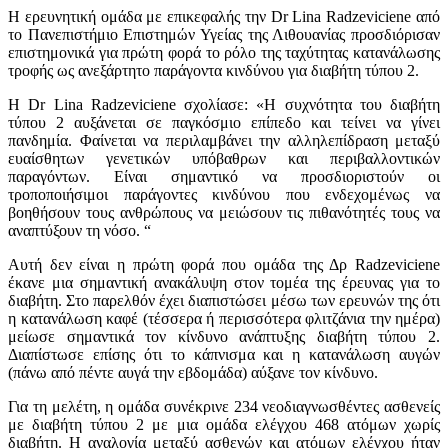
Η ερευνητική ομάδα με επικεφαλής την Dr Lina Radzeviciene από
το Πανεπιστήμιο Επιστημών Υγείας της Λιθουανίας προσδιόρισαν
επιστημονικά για πρώτη φορά το ρόλο της ταχύτητας κατανάλωσης
τροφής ως ανεξάρτητο παράγοντα κινδύνου για διαβήτη τύπου 2.
Η Dr Lina Radzeviciene σχολίασε: «Η συχνότητα του διαβήτη
τύπου 2 αυξάνεται σε παγκόσμιο επίπεδο και τείνει να γίνει
πανδημία. Φαίνεται να περιλαμβάνει την αλληλεπίδραση μεταξύ
ευαίσθητων γενετικών υπόβαθρων και περιβαλλοντικών
παραγόντων. Είναι σημαντικό να προσδιοριστούν οι
τροποποιήσιμοι παράγοντες κινδύνου που ενδεχομένως να
βοηθήσουν τους ανθρώπους να μειώσουν τις πιθανότητές τους να
αναπτύξουν τη νόσο. “
Αυτή δεν είναι η πρώτη φορά που ομάδα της Δρ Radzeviciene
έκανε μια σημαντική ανακάλυψη στον τομέα της έρευνας για το
διαβήτη. Στο παρελθόν έχει διαπιστώσει μέσω των ερευνών της ότι
η κατανάλωση καφέ (τέσσερα ή περισσότερα φλιτζάνια την ημέρα)
μείωσε σημαντικά τον κίνδυνο ανάπτυξης διαβήτη τύπου 2.
Διαπίστωσε επίσης ότι το κάπνισμα και η κατανάλωση αυγών
(πάνω από πέντε αυγά την εβδομάδα) αύξανε τον κίνδυνο.
Για τη μελέτη, η ομάδα συνέκρινε 234 νεοδιαγνωσθέντες ασθενείς
με διαβήτη τύπου 2 με μια ομάδα ελέγχου 468 ατόμων χωρίς
διαβήτη. Η αναλογία μεταξύ ασθενών και ατόμων ελέγχου ήταν