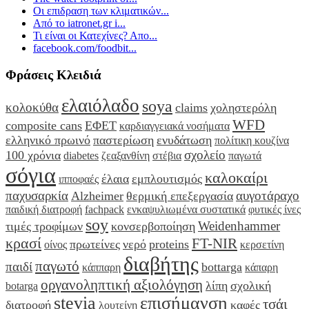
Οι επιδραση των κλιματικών...
Από το iatronet.gr i...
Τι είναι οι Κατεχίνες? Απο...
facebook.com/foodbit...
Φράσεις Κλειδιά
ελαιόλαδο
soya
κολοκύθα
claims
χοληστερόλη
WFD
composite cans
ΕΦΕΤ
καρδιαγγειακά νοσήματα
ελληνικό πρωινό
παστερίωση
ενυδάτωση
πολίτικη κουζίνα
σχολείο
100 χρόνια
diabetes
ζεαξανθίνη
στέβια
παγωτά
σόγια
καλοκαίρι
έλαια
εμπλουτισμός
ιπποφαές
παχυσαρκία
αυγοτάραχο
Alzheimer
θερμική επεξεργασία
παιδική διατροφή
fachpack
ενκαψυλιωμένα συστατικά
φυτικές ίνες
soy
Weidenhammer
τιμές τροφίμων
κονσερβοποίηση
κρασί
FT-NIR
πρωτείνες
νερό
proteins
οίνος
κερσετίνη
διαβήτης
παγωτό
παιδί
bottarga
κάππαρη
κάπαρη
οργανοληπτική αξιολόγηση
λίπη
σχολική
botarga
stevia
επισήμανση
τσάι
διατροφή
καφές
λουτείνη