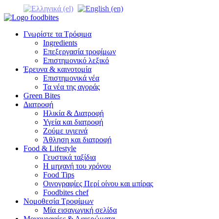
Γνωρίστε τα Τρόφιμα
Ingredients
Επεξεργασία τροφίμων
Επιστημονικό λεξικό
Έρευνα & καινοτομία
Επιστημονικά νέα
Τα νέα της αγοράς
Green Bites
Διατροφή
Ηλικία & Διατροφή
Υγεία και διατροφή
Ζούμε υγιεινά
Άθληση και διατροφή
Food & Lifestyle
Γευστικά ταξίδια
Η μηχανή του χρόνου
Food Tips
Οινογραφίες Περί οίνου και μπίρας
Foodbites chef
Νομοθεσία Τροφίμων
Μία εισαγωγική σελίδα
Μονογραφίες & Αφιερώματα