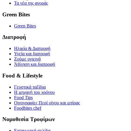
Τα νέα της αγοράς
Green Bites
Green Bites
Διατροφή
Ηλικία & Διατροφή
Υγεία και διατροφή
Ζούμε υγιεινά
Άθληση και διατροφή
Food & Lifestyle
Γευστικά ταξίδια
Η μηχανή του χρόνου
Food Tips
Οινογραφίες Περί οίνου και μπίρας
Foodbites chef
Νομοθεσία Τροφίμων
Εισαγωγική σελίδα