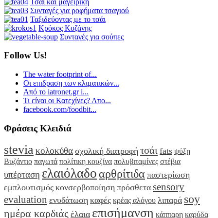
Τσάι και μαγειρική
Συνταγές για ροφήματα τσαγιού
Ταξιδεύοντας με το τσάι
Κρόκος Κοζάνης
Συνταγές για σούπες
Follow Us!
The water footprint of...
Οι επιδραση των κλιματικών...
Από το iatronet.gr i...
Τι είναι οι Κατεχίνες? Απο...
facebook.com/foodbit...
Φράσεις Κλειδιά
stevia
τσάι
κολοκύθα
σχολική διατροφή
fats
ψύξη
Βυζάντιο
παγωτά
πολίτικη κουζίνα
πολυβιταμίνες
στέβια
ελαιόλαδο
αρθρίτιδα
υπέρταση
παστερίωση
sensory
εμπλουτισμός
κονσερβοποίηση
πρόσθετα
soy
evaluation
ενυδάτωση
καφές
λιπαρά
κρέας αλόγου
επισήμανση
ημέρα καρδιάς
έλαια
κάππαρη
καρύδα