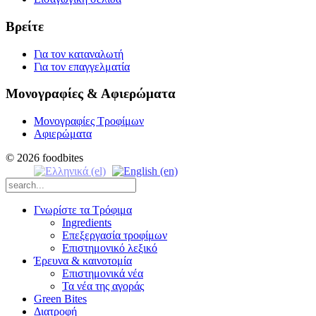
Βρείτε
Για τον καταναλωτή
Για τον επαγγελματία
Μονογραφίες & Αφιερώματα
Μονογραφίες Τροφίμων
Αφιερώματα
© 2026 foodbites
Γνωρίστε τα Τρόφιμα
Ingredients
Επεξεργασία τροφίμων
Επιστημονικό λεξικό
Έρευνα & καινοτομία
Επιστημονικά νέα
Τα νέα της αγοράς
Green Bites
Διατροφή