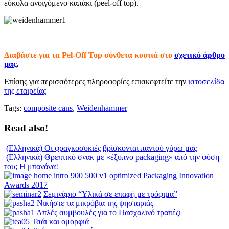
εύκολα ανοιγόμενο καπάκι (peel-off top).
Διαβάστε για τα Pel-Off Top σύνθετα κουτιά στο
σχετικό άρθρο
μας
.
Επίσης για περισσότερες πληροφορίες επισκεφτείτε την
ιστοσελίδα
της εταιρείας
Tags:
composite cans
,
Weidenhammer
Read also!
(Ελληνικά) Οι φραγκοσυκιές βρίσκονται παντού γύρω μας
(Ελληνικά) Θρεπτικό σνακ με «έξυπνο packaging» από την φύση
του; Η μπανάνα!
Packaging Innovation
Awards 2017
Σεμινάριο “Υλικά σε επαφή με τρόφιμα”
Νικήστε τα μικρόβια της ψησταριάς
Απλές συμβουλές για το Πασχαλινό τραπέζι
Τσάι και ομορφιά