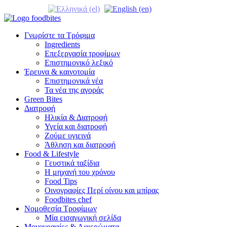
Γνωρίστε τα Τρόφιμα
Ingredients
Επεξεργασία τροφίμων
Επιστημονικό λεξικό
Έρευνα & καινοτομία
Επιστημονικά νέα
Τα νέα της αγοράς
Green Bites
Διατροφή
Ηλικία & Διατροφή
Υγεία και διατροφή
Ζούμε υγιεινά
Άθληση και διατροφή
Food & Lifestyle
Γευστικά ταξίδια
Η μηχανή του χρόνου
Food Tips
Οινογραφίες Περί οίνου και μπίρας
Foodbites chef
Νομοθεσία Τροφίμων
Μία εισαγωγική σελίδα
Μονογραφίες & Αφιερώματα