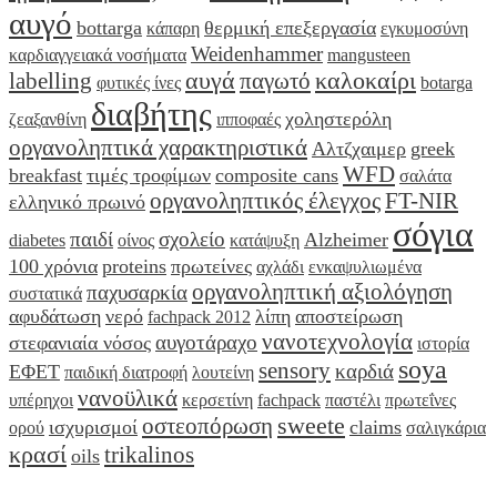
αυγό
bottarga
θερμική επεξεργασία
κάπαρη
εγκυμοσύνη
Weidenhammer
καρδιαγγειακά νοσήματα
mangusteen
αυγά
καλοκαίρι
labelling
παγωτό
φυτικές ίνες
botarga
διαβήτης
χοληστερόλη
ζεαξανθίνη
ιπποφαές
οργανοληπτικά χαρακτηριστικά
Αλτζχαιμερ
greek
WFD
breakfast
τιμές τροφίμων
composite cans
σαλάτα
οργανοληπτικός έλεγχος
FT-NIR
ελληνικό πρωινό
σόγια
παιδί
σχολείο
Alzheimer
diabetes
οίνος
κατάψυξη
100 χρόνια
proteins
πρωτείνες
αχλάδι
ενκαψυλιωμένα
οργανοληπτική αξιολόγηση
παχυσαρκία
συστατικά
αφυδάτωση
νερό
λίπη
αποστείρωση
fachpack 2012
νανοτεχνολογία
αυγοτάραχο
στεφανιαία νόσος
ιστορία
soya
sensory
καρδιά
ΕΦΕΤ
παιδική διατροφή
λουτείνη
νανοϋλικά
υπέρηχοι
κερσετίνη
fachpack
παστέλι
πρωτεΐνες
sweete
οστεοπόρωση
ισχυρισμοί
claims
ορού
σαλιγκάρια
κρασί
trikalinos
oils