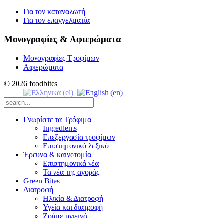
Για τον καταναλωτή
Για τον επαγγελματία
Μονογραφίες & Αφιερώματα
Μονογραφίες Τροφίμων
Αφιερώματα
© 2026 foodbites
Γνωρίστε τα Τρόφιμα
Ingredients
Επεξεργασία τροφίμων
Επιστημονικό λεξικό
Έρευνα & καινοτομία
Επιστημονικά νέα
Τα νέα της αγοράς
Green Bites
Διατροφή
Ηλικία & Διατροφή
Υγεία και διατροφή
Ζούμε υγιεινά