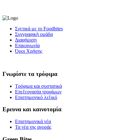
Σχετικά με το Foodbites
Συγγραφική ομάδα
Διαφήμιση
Επικοινωνία
Όροι Χρήσης
Γνωρίστε τα τρόφιμα
Τρόφιμα και συστατικά
Επεξεργασία τροφίμων
Επιστημονικό λεξικό
Ερευνα και καινοτομία
Επιστημονικά νέα
Τα νέα της αγοράς
Green Bites