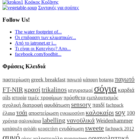
Κρόκος Κοζάνης
Συνταγές για σούπες
Follow Us!
The water footprint of...
Οι επιδραση των κλιματικών...
Από το iatronet.gr i...
Τι είναι οι Κατεχίνες? Απο...
facebook.com/foodbit...
Φράσεις Κλειδιά
παγωτό
παστερίωση
greek breakfast
παγωτά
κάπαρη
botarga
σόγια
κρασί
FT-NIR
trikalinos
καρδιά
ισχυρισμοί
oils
τιμές τροφίμων
πρόσθετα
εμπλουτισμός
ιστορία
sensory
παιδί
σχολική διατροφή
αφυδάτωση
fachpack
soy
καλοκαίρι
τσάι
έλαια
αποστείρωση
100
εγκυμοσύνη
labelling
νανοϋλικά
Weidenhammer
χρόνια
σαλιγκάρια
sweete
ενυδάτωση
κατάψυξη
αχλάδι
κερσετίνη
fachpack 2012
αυγό
οργανοληπτική
χοληστερόλη
οίνος
mangusteen