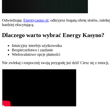
Odwiedzając
Energycasino pl
, odkryjesz bogatą ofertę slotów, rulet
bardziej ekscytującą.
Dlaczego warto wybrać Energy Kasyno?
Intuicyjny interfejs użytkownika
Bezpieczeństwo i zaufanie
Wielowalutowe opcje płatności
Nie zwlekaj i rozpocznij swoją przygodę już dziś! Ciesz się z emocji,