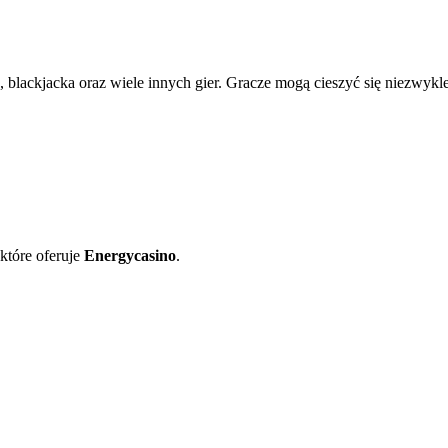
kę, blackjacka oraz wiele innych gier. Gracze mogą cieszyć się niezwyk
 które oferuje
Energycasino
.