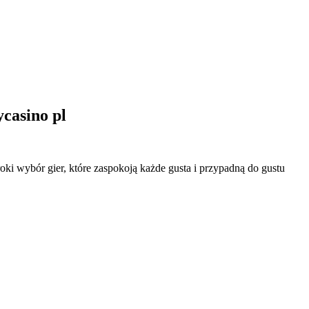
casino pl
roki wybór gier, które zaspokoją każde gusta i przypadną do gustu