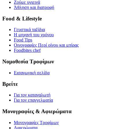
Ζούμε υγιεινά
Άθληση και διατροφή
Food & Lifestyle
Γευστικά ταξίδια
Η μηχανή του χρόνου
Food Tips
Οινογραφίες Περί οίνου και μπίρας
Foodbites chef
Νομοθεσία Τροφίμων
Εισαγωγική σελίδα
Βρείτε
Για τον καταναλωτή
Για τον επαγγελματία
Μονογραφίες & Αφιερώματα
Μονογραφίες Τροφίμων
Αφιερώματα