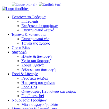
Γνωρίστε τα Τρόφιμα
Ingredients
Επεξεργασία τροφίμων
Επιστημονικό λεξικό
Έρευνα & καινοτομία
Επιστημονικά νέα
Τα νέα της αγοράς
Green Bites
Διατροφή
Ηλικία & Διατροφή
Υγεία και διατροφή
Ζούμε υγιεινά
Άθληση και διατροφή
Food & Lifestyle
Γευστικά ταξίδια
Η μηχανή του χρόνου
Food Tips
Οινογραφίες Περί οίνου και μπίρας
Foodbites chef
Νομοθεσία Τροφίμων
Μία εισαγωγική σελίδα
Μονογραφίες & Αφιερώματα