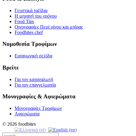
Γευστικά ταξίδια
Η μηχανή του χρόνου
Food Tips
Οινογραφίες Περί οίνου και μπίρας
Foodbites chef
Νομοθεσία Τροφίμων
Εισαγωγική σελίδα
Βρείτε
Για τον καταναλωτή
Για τον επαγγελματία
Μονογραφίες & Αφιερώματα
Μονογραφίες Τροφίμων
Αφιερώματα
© 2026 foodbites