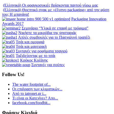
(Ελληνικά) Οι φραγκοσυκιές βρίσκονται παντού γύρω μας
(Ελληνικά) Θρεπτικό σνακ με «έξυπνο packaging» από την φύση
του; Η μπανάνα!
Packaging Innovation
Awards 2017
Σεμινάριο “Υλικά σε επαφή με τρόφιμα”
Νικήστε τα μικρόβια της ψησταριάς
Απλές συμβουλές για το Πασχαλινό τραπέζι
Τσάι και ομορφιά
Τσάι και μαγειρική
Συνταγές για ροφήματα τσαγιού
Ταξιδεύοντας με το τσάι
Κρόκος Κοζάνης
Συνταγές για σούπες
Follow Us!
The water footprint of...
Οι επιδραση των κλιματικών...
Από το iatronet.gr i...
Τι είναι οι Κατεχίνες? Απο...
facebook.com/foodbit...
Φράσεις Κλειδιά