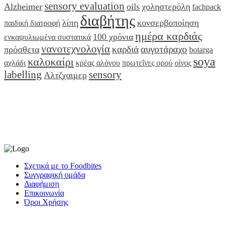
sensory evaluation
Alzheimer
oils
χοληστερόλη
fachpack
διαβήτης
λίπη
κονσερβοποίηση
παιδική διατροφή
ημέρα καρδιάς
100 χρόνια
ενκαψυλιωμένα συστατικά
νανοτεχνολογία
καρδιά
αυγοτάραχο
πρόσθετα
botarga
soya
καλοκαίρι
αχλάδι
κρέας αλόγου
πρωτεΐνες ορού
οίνος
labelling
sensory
Αλτζχαιμερ
Σχετικά με το Foodbites
Συγγραφική ομάδα
Διαφήμιση
Επικοινωνία
Όροι Χρήσης