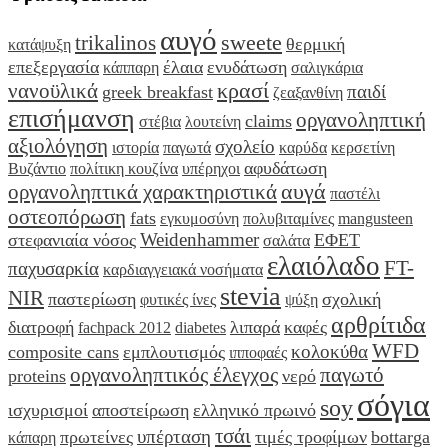
αυγό
sweete
trikalinos
θερμική
κατάψυξη
επεξεργασία
έλαια
ενυδάτωση
κάππαρη
σαλιγκάρια
κρασί
νανοϋλικά
παιδί
greek breakfast
ζεαξανθίνη
επισήμανση
οργανοληπτική
claims
στέβια
λουτείνη
αξιολόγηση
σχολείο
ιστορία
παγωτά
καρύδα
κερσετίνη
αφυδάτωση
Βυζάντιο
πολίτικη κουζίνα
υπέρηχοι
αυγά
οργανοληπτικά χαρακτηριστικά
παστέλι
οστεοπόρωση
fats
εγκυμοσύνη
πολυβιταμίνες
mangusteen
Weidenhammer
στεφανιαία νόσος
ΕΦΕΤ
σαλάτα
ελαιόλαδο
FT-
παχυσαρκία
καρδιαγγειακά νοσήματα
stevia
NIR
παστερίωση
σχολική
φυτικές ίνες
ψύξη
αρθρίτιδα
διατροφή
λιπαρά
καφές
fachpack 2012
diabetes
WFD
κολοκύθα
composite cans
εμπλουτισμός
ιπποφαές
οργανοληπτικός έλεγχος
παγωτό
proteins
νερό
σόγια
soy
ισχυρισμοί
αποστείρωση
ελληνικό πρωινό
τσάι
υπέρταση
πρωτείνες
τιμές τροφίμων
bottarga
κάπαρη