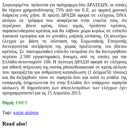
Συγκεκριμένα, πρόκειται για πρόγραμμα δύο ΔΡΑΣΕΩΝ, οι οποίες
θα τύχουν χρηματοδότησης 75% από την Ε.Ε. με αρχική χρονική
διάρκεια ενός μήνα. Η πρώτη ΔΡΑΣΗ αφορά σε ελέγχους DNA
αλόγου σε τρόφιμα που αναφέρεται στην ετικέτα τους ότι
περιέχουν βόειο κρέας, όπως κιμάς, προϊόντα κρέατος,
παρασκευάσματα κρέατος και θα λάβουν χώρα κυρίως σε επίπεδο
λιανικού εμπορίου και σε μονάδες μαζικής εστίασης. Οι ανωτέρω
έλεγχοι με βάση τη σύσταση της Ευρωπαϊκής Επιτροπής
διενεργούνται ανεξάρτητα της χώρας προέλευσης του βόειου
κρέατος. Σε πανευρωπαϊκό επίπεδο εκτιμάται ότι θα διενεργηθούν
περίπου 2.500 εργαστηριακές δοκιμές από τις οποίες για την
Ελλάδα αντιστοιχούν 100. Η δεύτερη ΔΡΑΣΗ αφορά σε ελέγχους
για πιθανή ανίχνευση της ουσίας phenylboutazone σε κρέας αλόγου
που προορίζεται για ανθρώπινη κατανάλωση (1 δείγμα/50 τόνους)
και θα διεξαχθούν τόσο σε σφαγεία όσο και κατά το στάδιο της
εισαγωγής (σημειώνεται ότι στην Ελλάδα δεν υπάρχουν σφαγεία
αλόγων). Η δημοσίευση των αποτελεσμάτων των ελέγχων έχει
προγραμματιστεί για τις 15 Απριλίου 2013.
Πηγή:
ΕΦΕΤ
Tags:
κρέας αλόγου
Read also!