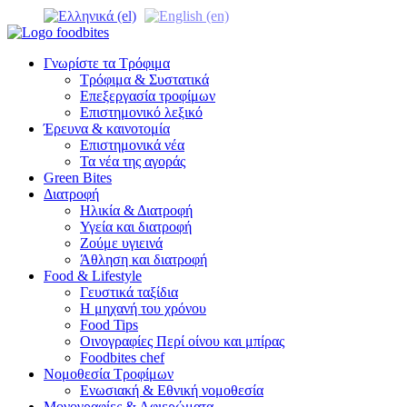
Γνωρίστε τα Τρόφιμα
Τρόφιμα & Συστατικά
Επεξεργασία τροφίμων
Επιστημονικό λεξικό
Έρευνα & καινοτομία
Επιστημονικά νέα
Τα νέα της αγοράς
Green Bites
Διατροφή
Ηλικία & Διατροφή
Υγεία και διατροφή
Ζούμε υγιεινά
Άθληση και διατροφή
Food & Lifestyle
Γευστικά ταξίδια
Η μηχανή του χρόνου
Food Tips
Οινογραφίες Περί οίνου και μπίρας
Foodbites chef
Νομοθεσία Τροφίμων
Ενωσιακή & Εθνική νομοθεσία
Μονογραφίες & Αφιερώματα