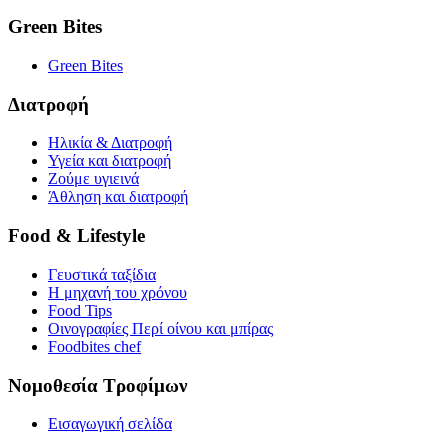
Green Bites
Green Bites
Διατροφή
Ηλικία & Διατροφή
Υγεία και διατροφή
Ζούμε υγιεινά
Άθληση και διατροφή
Food & Lifestyle
Γευστικά ταξίδια
Η μηχανή του χρόνου
Food Tips
Οινογραφίες Περί οίνου και μπίρας
Foodbites chef
Νομοθεσία Τροφίμων
Εισαγωγική σελίδα