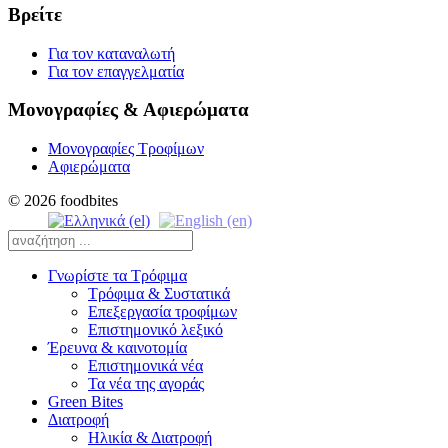
Βρείτε
Για τον καταναλωτή
Για τον επαγγελματία
Μονογραφίες & Αφιερώματα
Μονογραφίες Τροφίμων
Αφιερώματα
© 2026 foodbites
Γνωρίστε τα Τρόφιμα
Τρόφιμα & Συστατικά
Επεξεργασία τροφίμων
Επιστημονικό λεξικό
Έρευνα & καινοτομία
Επιστημονικά νέα
Τα νέα της αγοράς
Green Bites
Διατροφή
Ηλικία & Διατροφή