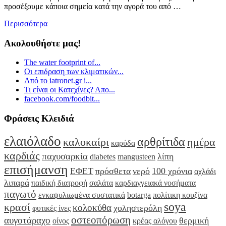
προσέξουμε κάποια σημεία κατά την αγορά του από …
Περισσότερα
Ακολουθήστε μας!
The water footprint of...
Οι επιδραση των κλιματικών...
Από το iatronet.gr i...
Τι είναι οι Κατεχίνες? Απο...
facebook.com/foodbit...
Φράσεις Κλειδιά
ελαιόλαδο
αρθρίτιδα
καλοκαίρι
ημέρα
καρύδα
καρδιάς
παχυσαρκία
λίπη
diabetes
mangusteen
επισήμανση
ΕΦΕΤ
πρόσθετα
νερό
100 χρόνια
αχλάδι
λιπαρά
παιδική διατροφή
σαλάτα
καρδιαγγειακά νοσήματα
παγωτό
ενκαψυλιωμένα συστατικά
botarga
πολίτικη κουζίνα
soya
κρασί
κολοκύθα
χοληστερόλη
φυτικές ίνες
οστεοπόρωση
αυγοτάραχο
θερμική
οίνος
κρέας αλόγου