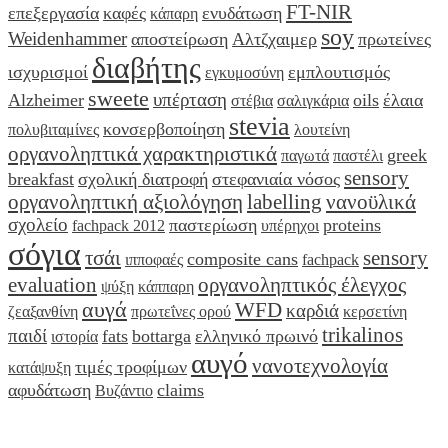
FT-NIR
επεξεργασία
καφές
ενυδάτωση
κάπαρη
soy
Weidenhammer
αποστείρωση
Αλτζχαιμερ
πρωτείνες
διαβήτης
ισχυρισμοί
εμπλουτισμός
εγκυμοσύνη
sweete
υπέρταση
Alzheimer
oils
έλαια
στέβια
σαλιγκάρια
stevia
κονσερβοποίηση
πολυβιταμίνες
λουτείνη
οργανοληπτικά χαρακτηριστικά
greek
παγωτά
παστέλι
sensory
breakfast
σχολική διατροφή
στεφανιαία νόσος
οργανοληπτική αξιολόγηση
labelling
νανοϋλικά
σχολείο
παστερίωση
proteins
fachpack 2012
υπέρηχοι
σόγια
τσάι
sensory
composite cans
ιπποφαές
fachpack
evaluation
οργανοληπτικός έλεγχος
ψύξη
κάππαρη
αυγά
WFD
καρδιά
ζεαξανθίνη
πρωτεΐνες ορού
κερσετίνη
trikalinos
παιδί
fats
bottarga
ελληνικό πρωινό
ιστορία
αυγό
νανοτεχνολογία
τιμές τροφίμων
κατάψυξη
αφυδάτωση
claims
Βυζάντιο