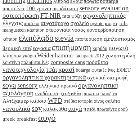
labelling
trikalinos
λιπαρά
έλαια
bottarga
παγωτά
sensory evaluation
πρωτείνες
100 χρόνια
αφυδάτωση
οστεοπόρωση
FT-NIR
οργανοληπτικός
fats
ψύξη
έλεγχος
αυγοτάραχο
σχολείο
καφές
oils
παστέλι
αχλάδι
στεφανιαία νόσος
κονσερβοποίηση
mangusteen
κάππαρη
ελαιόλαδο
stevia
παστερίωση
εμπλουτισμός
κάπαρη
επισήμανση
παγωτό
θερμική επεξεργασία
καρύδα
Weidenhammer
λίπη
χοληστερόλη
σαλιγκάρια
fachpack 2012
composite cans
πρόσθετα
λουτείνη
πολυβιταμίνες
κρασί
νανοτεχνολογία
τσάι
ΕΦΕΤ
botarga
φυτικές ίνες
οργανοληπτικά χαρακτηριστικά
σχολική διατροφή
soya
sensory
οργανοληπτική
ελληνικό πρωινό
αξιολόγηση
ενυδάτωση
ζεαξανθίνη
πολίτικη κουζίνα
WFD
καρδιά
Αλτζχαιμερ
στέβια
ιστορία
οίνος
σαλάτα
soy
αυγά
νανοϋλικά
κολοκύθα
παιδί
πρωτεΐνες ορού
αυγό
greek breakfast