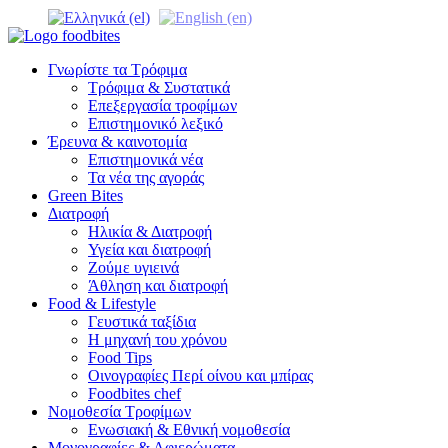
Γνωρίστε τα Τρόφιμα
Τρόφιμα & Συστατικά
Επεξεργασία τροφίμων
Επιστημονικό λεξικό
Έρευνα & καινοτομία
Επιστημονικά νέα
Τα νέα της αγοράς
Green Bites
Διατροφή
Ηλικία & Διατροφή
Υγεία και διατροφή
Ζούμε υγιεινά
Άθληση και διατροφή
Food & Lifestyle
Γευστικά ταξίδια
Η μηχανή του χρόνου
Food Tips
Οινογραφίες Περί οίνου και μπίρας
Foodbites chef
Νομοθεσία Τροφίμων
Ενωσιακή & Εθνική νομοθεσία
Μονογραφίες & Αφιερώματα