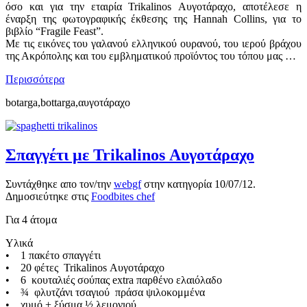
όσο και για την εταιρία Trikalinos Αυγοτάραχο, αποτέλεσε η
έναρξη της φωτογραφικής έκθεσης της Hannah Collins, για το
βιβλίο “Fragile Feast”.
Με τις εικόνες του γαλανού ελληνικού ουρανού, του ιερού βράχου
της Ακρόπολης και του εμβληματικού προϊόντος του τόπου μας …
Περισσότερα
botarga,bottarga,αυγοτάραχο
Σπαγγέτι με Trikalinos Αυγοτάραχο
Συντάχθηκε απο τον/την
webgf
στην κατηγορία
10/07/12
.
Δημοσιεύτηκε στις
Foodbites chef
Για 4 άτομα
Υλικά
• 1 πακέτο σπαγγέτι
• 20 φέτες Trikalinos Αυγοτάραχο
• 6 κουταλιές σούπας extra παρθένο ελαιόλαδο
• ¾ φλυτζάνι τσαγιού πράσα ψιλοκομμένα
• χυμό + ξύσμα ½ λεμονιού