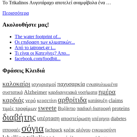
Το Trikalinos Αυγοτάραχο αποτελεί αναμφίβολα ένα …
Περισσότερα
Ακολουθήστε μας!
The water footprint of...
Οι επιδραση των κλιματικών...
Από το iatronet.gr i...
Τι είναι οι Κατεχίνες? Απο...
facebook.com/foodbit...
Φράσεις Κλειδιά
καλοκαίρι
παχυσαρκία
ισχυρισμοί
ενκαψυλιωμένα
ημέρα
Alzheimer
συστατικά
καρδιαγγειακά νοσήματα
αρθρίτιδα
καρδιάς
νερό
claims
κερσετίνη
κατάψυξη
sweete
τιμές τροφίμων
proteins
Βυζάντιο
παιδική διατροφή
διαβήτης
υπέρταση
αποστείρωση
υπέρηχοι
diabetes
σόγια
ιπποφαές
fachpack
κρέας αλόγου
εγκυμοσύνη