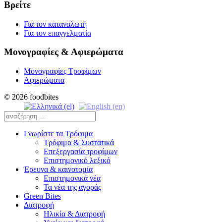
Βρείτε
Για τον καταναλωτή
Για τον επαγγελματία
Μονογραφίες & Αφιερώματα
Μονογραφίες Τροφίμων
Αφιερώματα
© 2026 foodbites
Γνωρίστε τα Τρόφιμα
Τρόφιμα & Συστατικά
Επεξεργασία τροφίμων
Επιστημονικό λεξικό
Έρευνα & καινοτομία
Επιστημονικά νέα
Τα νέα της αγοράς
Green Bites
Διατροφή
Ηλικία & Διατροφή