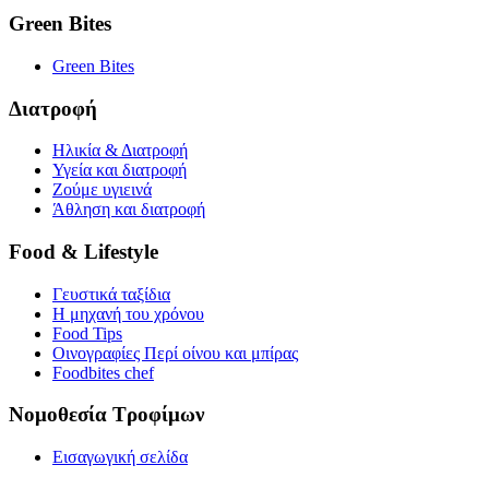
Green Bites
Green Bites
Διατροφή
Ηλικία & Διατροφή
Υγεία και διατροφή
Ζούμε υγιεινά
Άθληση και διατροφή
Food & Lifestyle
Γευστικά ταξίδια
Η μηχανή του χρόνου
Food Tips
Οινογραφίες Περί οίνου και μπίρας
Foodbites chef
Νομοθεσία Τροφίμων
Εισαγωγική σελίδα