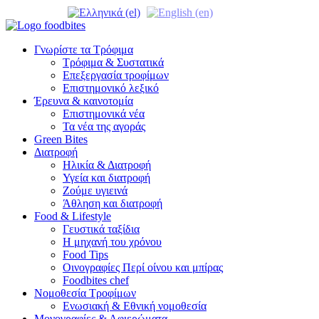
Γνωρίστε τα Τρόφιμα
Τρόφιμα & Συστατικά
Επεξεργασία τροφίμων
Επιστημονικό λεξικό
Έρευνα & καινοτομία
Επιστημονικά νέα
Τα νέα της αγοράς
Green Bites
Διατροφή
Ηλικία & Διατροφή
Υγεία και διατροφή
Ζούμε υγιεινά
Άθληση και διατροφή
Food & Lifestyle
Γευστικά ταξίδια
Η μηχανή του χρόνου
Food Tips
Οινογραφίες Περί οίνου και μπίρας
Foodbites chef
Νομοθεσία Τροφίμων
Ενωσιακή & Εθνική νομοθεσία
Μονογραφίες & Αφιερώματα