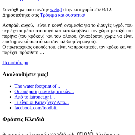
Συντάχθηκε απο τον/την
webgf
στην κατηγορία
25/03/12
.
Δημοσιεύτηκε στις
Τρόφιμα και συστατικά
Ασπράδι αυγού, είναι η κοινή ονομασία για το διαυγές υγρό, που
περιέχεται μέσα στο αυγό και καταλαμβάνει τον χώρο μεταξύ του
πυρήνα (του κρόκου) και του φλοιού. (αναφέρεται χωρίς να είναι
επιστημονικά σωστό και σαν αλβουμίνη αυγού).
Ο πρωταρχικός σκοπός του, είναι να προστατεύει τον κρόκο και να
παρέχει πρόσθετη …
Περισσότερα
Ακολουθήστε μας!
The water footprint of...
Οι επιδραση των κλιματικών...
Από το iatronet.gr i...
Τι είναι οι Κατεχίνες? Απο...
facebook.com/foodbit...
Φράσεις Κλειδιά
αυγό
καρδιά
θερμική επεξεργασία
oils
Αλτζχαιμερ