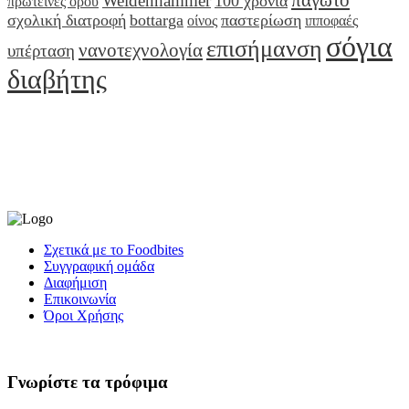
Weidenhammer
100 χρόνια
πρωτεΐνες ορού
σχολική διατροφή
bottarga
παστερίωση
οίνος
ιπποφαές
σόγια
επισήμανση
νανοτεχνολογία
υπέρταση
διαβήτης
Σχετικά με το Foodbites
Συγγραφική ομάδα
Διαφήμιση
Επικοινωνία
Όροι Χρήσης
Γνωρίστε τα τρόφιμα