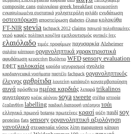
composite cans
greek breakfast
σαλιγκάρια
εγκυμοσύνη
χοληστερόλη
ενυδάτωση
ενκαψυλιωμένα συστατικά
αχλάδι
οστεοπόρωση
κολοκύθα
αποστείρωση
έλαια
diabetes
stevia
FT-NIR
claims
fachpack 2012
παγωτά
πολυβιταμίνες
νερό
καφές
εμπλουτισμός
πολίτικη κουζίνα
φυτικές ίνες
ελαιόλαδο
παχυσαρκία
τιμές τροφίμων
Alzheimer
οργανοληπτικά χαρακτηριστικά
σαλάτα
κάππαρη
WFD
sensory evaluation
αφυδάτωση
κερσετίνη
Βυζάντιο
καλοκαίρι
σχολείο
ΕΦΕΤ
ισχυρισμοί
καρύδα
οργανοληπτικός
καρδιαγγειακά νοσήματα
παστέλι
fachpack
αρθρίτιδα
έλεγχος
κονσερβοποίηση
λουτείνη
κατάψυξη
αυγά
ημέρα καρδιάς
trikalinos
πρόσθετα
λιπαρά
soya
sweete
αυγοτάραχο
κρέας αλόγου
στέβια
ιστορία
labelling
τσάι
ζεαξανθίνη
παιδική διατροφή
υπέρηχοι
soy
κρασί
παιδί
ελληνικό πρωινό
πρωτείνες
botarga
ψύξη
sensory
οργανοληπτική αξιολόγηση
proteins
fats
νανοϋλικά
στεφανιαία νόσος
λίπη
mangusteen
κάπαρη
παγωτό