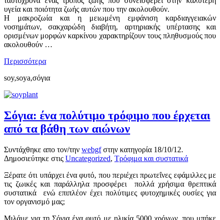
ταυτόχρονα ένας τρόπος ζωής που συνεισφέρει στην καλύτερη
υγεία και ποιότητα ζωής αυτών που την ακολουθούν.
Η μακροζωία και η μειωμένη εμφάνιση καρδιαγγειακών
νοσημάτων, σακχαρώδη διαβήτη, αρτηριακής υπέρτασης και
ορισμένων μορφών καρκίνου χαρακτηρίζουν τους πληθυσμούς που
ακολουθούν …
Περισσότερα
soy,soya,σόγια
Σόγια: ένα πολύτιμο τρόφιμο που έρχεται
από τα βάθη των αιώνων
Συντάχθηκε απο τον/την
webgf
στην κατηγορία
18/10/12
.
Δημοσιεύτηκε στις
Uncategorized
,
Τρόφιμα και συστατικά
Ξέρατε ότι υπάρχει ένα φυτό, που περιέχει πρωτεΐνες εφάμιλλες με
τις ζωικές και παράλληλα προσφέρει πολλά χρήσιμα θρεπτικά
συστατικά ενώ επιπλέον έχει πολύτιμες φυτοχημικές ουσίες για
τον οργανισμό μας;
Μιλάμε για τη Σόγια ένα φυτό με ηλικία 5000 χρόνων, που μπήκε