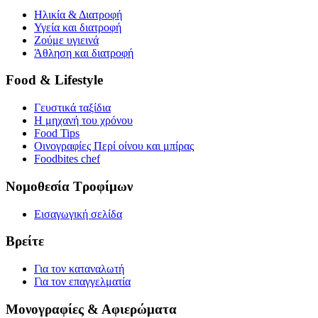
Ηλικία & Διατροφή
Υγεία και διατροφή
Ζούμε υγιεινά
Άθληση και διατροφή
Food & Lifestyle
Γευστικά ταξίδια
Η μηχανή του χρόνου
Food Tips
Οινογραφίες Περί οίνου και μπίρας
Foodbites chef
Νομοθεσία Τροφίμων
Εισαγωγική σελίδα
Βρείτε
Για τον καταναλωτή
Για τον επαγγελματία
Μονογραφίες & Αφιερώματα