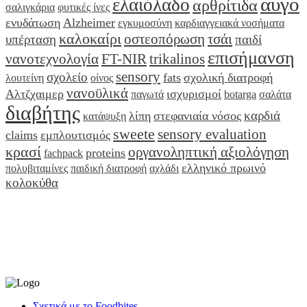
αυγό
ελαιόλαδο
αρθρίτιδα
σαλιγκάρια
φυτικές ίνες
ενυδάτωση
Alzheimer
εγκυμοσύνη
καρδιαγγειακά νοσήματα
καλοκαίρι
οστεοπόρωση
τσάι
υπέρταση
παιδί
επισήμανση
νανοτεχνολογία
FT-NIR
trikalinos
sensory
σχολείο
fats
σχολική διατροφή
λουτείνη
οίνος
νανοϋλικά
Αλτζχαιμερ
ισχυρισμοί
παγωτά
botarga
σαλάτα
διαβήτης
καρδιά
λίπη
στεφανιαία νόσος
κατάψυξη
sweete
sensory evaluation
claims
εμπλουτισμός
κρασί
οργανοληπτική αξιολόγηση
proteins
fachpack
ελληνικό πρωινό
πολυβιταμίνες
παιδική διατροφή
αχλάδι
κολοκύθα
Σχετικά με το Foodbites