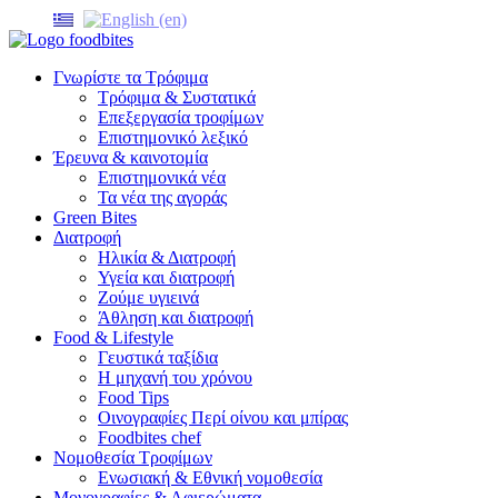
Γνωρίστε τα Τρόφιμα
Τρόφιμα & Συστατικά
Επεξεργασία τροφίμων
Επιστημονικό λεξικό
Έρευνα & καινοτομία
Επιστημονικά νέα
Τα νέα της αγοράς
Green Bites
Διατροφή
Ηλικία & Διατροφή
Υγεία και διατροφή
Ζούμε υγιεινά
Άθληση και διατροφή
Food & Lifestyle
Γευστικά ταξίδια
Η μηχανή του χρόνου
Food Tips
Οινογραφίες Περί οίνου και μπίρας
Foodbites chef
Νομοθεσία Τροφίμων
Ενωσιακή & Εθνική νομοθεσία
Μονογραφίες & Αφιερώματα