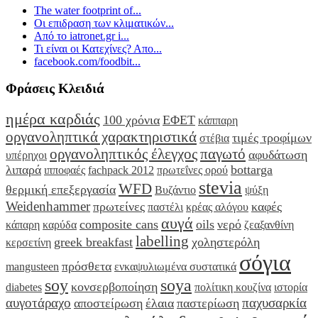
The water footprint of...
Οι επιδραση των κλιματικών...
Από το iatronet.gr i...
Τι είναι οι Κατεχίνες? Απο...
facebook.com/foodbit...
Φράσεις Κλειδιά
ημέρα καρδιάς
100 χρόνια
ΕΦΕΤ
κάππαρη
οργανοληπτικά χαρακτηριστικά
τιμές τροφίμων
στέβια
οργανοληπτικός έλεγχος
παγωτό
αφυδάτωση
υπέρηχοι
λιπαρά
bottarga
ιπποφαές
fachpack 2012
πρωτεΐνες ορού
stevia
WFD
θερμική επεξεργασία
Βυζάντιο
ψύξη
Weidenhammer
πρωτείνες
καφές
παστέλι
κρέας αλόγου
αυγά
composite cans
oils
νερό
κάπαρη
καρύδα
ζεαξανθίνη
labelling
greek breakfast
χοληστερόλη
κερσετίνη
σόγια
πρόσθετα
mangusteen
ενκαψυλιωμένα συστατικά
soy
soya
κονσερβοποίηση
diabetes
πολίτικη κουζίνα
ιστορία
αυγοτάραχο
παχυσαρκία
αποστείρωση
έλαια
παστερίωση