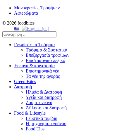
Μονογραφίες Τροφίμων
Αφιερώματα
© 2026 foodbites
Γνωρίστε τα Τρόφιμα
Τρόφιμα & Συστατικά
Επεξεργασία τροφίμων
Επιστημονικό λεξικό
Έρευνα & καινοτομία
Επιστημονικά νέα
Τα νέα της αγοράς
Green Bites
Διατροφή
Ηλικία & Διατροφή
Υγεία και διατροφή
Ζούμε υγιεινά
Άθληση και διατροφή
Food & Lifestyle
Γευστικά ταξίδια
Η μηχανή του χρόνου
Food Tips