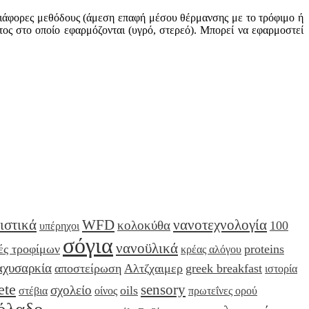
διάφορες μεθόδους (άμεση επαφή μέσου θέρμανσης με το τρόφιμο ή
τος στο οποίο εφαρμόζονται (υγρό, στερεό). Μπορεί να εφαρμοστεί
ιστικά
WFD
νανοτεχνολογία
κολοκύθα
100
υπέρηχοι
σόγια
νανοϋλικά
ές τροφίμων
proteins
κρέας αλόγου
αχυσαρκία
αποστείρωση
Αλτζχαιμερ
greek breakfast
ιστορία
ete
sensory
σχολείο
oils
στέβια
οίνος
πρωτεΐνες ορού