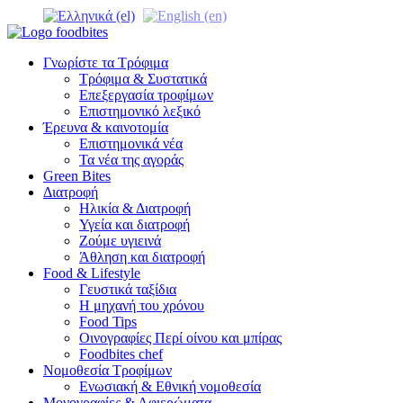
Γνωρίστε τα Τρόφιμα
Τρόφιμα & Συστατικά
Επεξεργασία τροφίμων
Επιστημονικό λεξικό
Έρευνα & καινοτομία
Επιστημονικά νέα
Τα νέα της αγοράς
Green Bites
Διατροφή
Ηλικία & Διατροφή
Υγεία και διατροφή
Ζούμε υγιεινά
Άθληση και διατροφή
Food & Lifestyle
Γευστικά ταξίδια
Η μηχανή του χρόνου
Food Tips
Οινογραφίες Περί οίνου και μπίρας
Foodbites chef
Νομοθεσία Τροφίμων
Ενωσιακή & Εθνική νομοθεσία
Μονογραφίες & Αφιερώματα