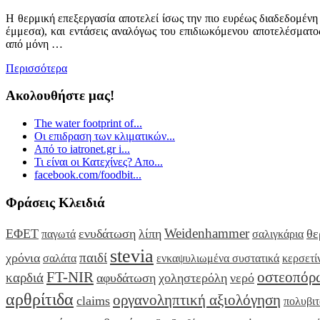
Η θερμική επεξεργασία αποτελεί ίσως την πιο ευρέως διαδεδομέν
έμμεσα), και εντάσεις αναλόγως του επιδιωκόμενου αποτελέσματος
από μόνη …
Περισσότερα
Ακολουθήστε μας!
The water footprint of...
Οι επιδραση των κλιματικών...
Από το iatronet.gr i...
Τι είναι οι Κατεχίνες? Απο...
facebook.com/foodbit...
Φράσεις Κλειδιά
Weidenhammer
ΕΦΕΤ
ενυδάτωση
λίπη
θε
παγωτά
σαλιγκάρια
stevia
παιδί
χρόνια
σαλάτα
ενκαψυλιωμένα συστατικά
κερσετί
FT-NIR
οστεοπόρ
καρδιά
αφυδάτωση
χοληστερόλη
νερό
αρθρίτιδα
οργανοληπτική αξιολόγηση
claims
πολυβιτ