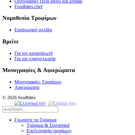
Οινογραφίες Περί οίνου και μπίρας
Foodbites chef
Νομοθεσία Τροφίμων
Εισαγωγική σελίδα
Βρείτε
Για τον καταναλωτή
Για τον επαγγελματία
Μονογραφίες & Αφιερώματα
Μονογραφίες Τροφίμων
Αφιερώματα
© 2026 foodbites
Γνωρίστε τα Τρόφιμα
Τρόφιμα & Συστατικά
Επεξεργασία τροφίμων