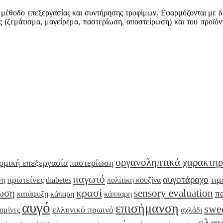
η μέθοδο επεξεργασίας και συντήρησης τροφίμων. Εφαρμόζονται με 
 (ζεμάτισμα, μαγείρεμα, παστερίωση, αποστείρωση) και του προϊόν
οργανοληπτικά χαρακτηρ
ρμική επεξεργασία
παστερίωση
παγωτό
αυγοτάραχο
πρωτείνες
τιμ
νη
diabetes
πολίτικη κουζίνα
κρασί
ωση
sensory evaluation
π
κατάψυξη
κάπαρη
κάππαρη
αυγό
επισήμανση
swe
ελληνικό πρωινό
αμίνες
αχλάδι