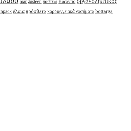
ιόλαδο
οργανοληπτικός
mangusteen
παστέλι
Βυζάντιο
έλαια
πρόσθετα
bottarga
chpack
καρδιαγγειακά νοσήματα