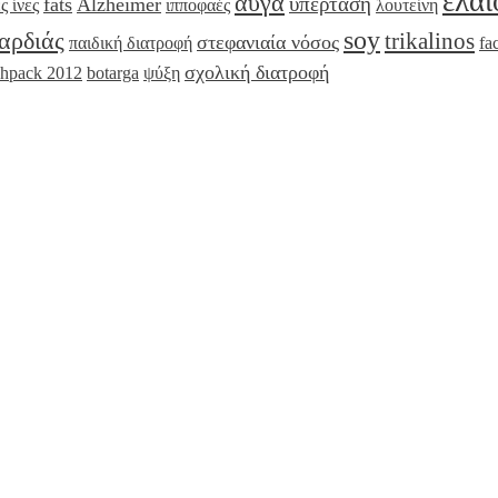
ελα
αυγά
υπέρταση
fats
Alzheimer
ς ίνες
ιπποφαές
λουτείνη
soy
αρδιάς
trikalinos
στεφανιαία νόσος
παιδική διατροφή
fa
σχολική διατροφή
chpack 2012
botarga
ψύξη