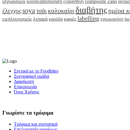
ισχυρισμοί
κονσερβοποίηση
composite cans
ζεαξανθίνη
φυτικέ
διαβήτης
soya
καλοκαίρι
ημέρα κ
έλεγχος
τσάι
labelling
εμπλουτισμός
λιπαρά
καφές
καρύδα
εγκυμοσύνη
fa
Σχετικά με το Foodbites
Συγγραφική ομάδα
Διαφήμιση
Επικοινωνία
Όροι Χρήσης
Γνωρίστε τα τρόφιμα
Τρόφιμα και συστατικά
Επεξεργασία τροφίμων