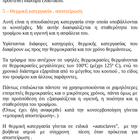
προστεθεί διάλυμα ελαστικού.
5 – Θερμική κατεργασία , αποστείρωση
Αυτή είναι η σπουδαιότερη κατεργασία στην οποία υποβάλλονται
οι κονσέρβες. Με αυτήν διασφαλίζεται η σταθερότητα του
τροφίμου και η υγιεινή και η ασφάλεια του.
Υφίστανται διάφορες κατηγορίες θερμικής κατεργασίας που
διαφέρουν ως προς την θερμοκρασία και τον χρόνο θερμάνσεως.
Τα τρόφιμα που αντέχουν σε υψηλές θερμοκρασίες θερμαίνονται
σε θερμοκρασίες μεγαλύτερες των 100ºC (μέχρι 125º C), ενώ το
χρονικό διάστημα εξαρτάται από το μέγεθος του κουτιού , το είδος
του τροφίμου και άλλους παράγοντες.
Πάντως επιδιώκεται πάντοτε να χρησιμοποιούνται οι χαμηλότερες
επιτρεπτές θερμοκρασίες και ο μικρότερος χρόνος, πάντα όμως με
την προϋπόθεση ότι εξασφαλίζεται η υγιεινή, η ποιότητα και η
σταθερότητα του τροφίμου.
(Όπως έχει ήδη αναφερθεί κατά την κονσερβοποίηση γίνεται
«εμπορική αποστείρωση». )
Η θερμική κατεργασία γίνεται σε ειδικά «autoclaves”, με την
βοήθεια ατμού με σύγχρονη πίεση όταν πρόκειται για
αποστείρωση .