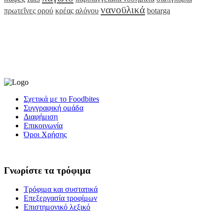
νανοϋλικά
πρωτεΐνες ορού
κρέας αλόγου
botarga
Σχετικά με το Foodbites
Συγγραφική ομάδα
Διαφήμιση
Επικοινωνία
Όροι Χρήσης
Γνωρίστε τα τρόφιμα
Τρόφιμα και συστατικά
Επεξεργασία τροφίμων
Επιστημονικό λεξικό