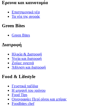
Ερευνα και καινοτομία
Επιστημονικά νέα
Τα νέα της αγοράς
Green Bites
Green Bites
Διατροφή
Ηλικία & Διατροφή
Υγεία και διατροφή
Ζούμε υγιεινά
Άθληση και διατροφή
Food & Lifestyle
Γευστικά ταξίδια
Η μηχανή του χρόνου
Food Tips
Οινογραφίες Περί οίνου και μπίρας
Foodbites chef