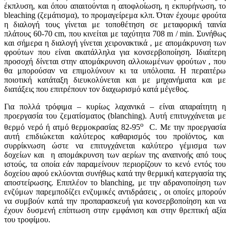
έκπλυση, και όπου απαιτούνται η αποφλοίωση, η εκπυρήνωση, το
bleaching (ζεμάτισμα), το προμαγείρεμα κλπ. Όταν έχουμε φρούτα
η διαλογή τους γίνεται με τοποθέτηση σε μεταφορική ταινία
πλάτους 60-70 cm, που κινείται με ταχύτητα 708 m / min. Συνήθως
και σήμερα η διαλογή γίνεται χειρονακτικά , με απομάκρυνση των
φρούτων που είναι ακατάλληλα για κονσερβοποίηση. Ιδιαίτερη
προσοχή δίνεται στην απομάκρυνση αλλοιωμένων φρούτων , που
θα μπορούσαν να επιμολύνουν κι τα υπόλοιπα. Η περαιτέρω
ποιοτική κατάταξη διευκολύνεται και με μηχανήματα και με
διατάξεις που επιτρέπουν τον διαχωρισμό κατά μέγεθος.
Για πολλά τρόφιμα – κυρίως λαχανικά – είναι απαραίτητη η
προεργασία του ζεματίσματος (blanching). Αυτή επιτυγχάνεται με
ο
θερμό νερό ή ατμό θερμοκρασίας 82-95
C. Με την προεργασία
αυτή επιδιώκεται καλύτερος καθαρισμός του προϊόντος, και
συρρίκνωση ώστε να επιτυγχάνεται καλύτερο γέμισμα των
δοχείων και η απομάκρυνση των αερίων της αναπνοής από τους
ιστούς, τα οποία εάν παραμείνουν περιορίζουν το κενό εντός του
δοχείου αφού εκλύονται συνήθως κατά την θερμική κατεργασία της
αποστείρωσης. Επιπλέον το blanching, με την αδρανοποίηση των
ενζύμων παρεμποδίζει ενζυμικές αντιδράσεις , οι οποίες μπορούν
να συμβούν κατά την προπαρασκευή για κονσερβοποίηση και να
έχουν δυσμενή επίπτωση στην εμφάνιση και στην θρεπτική αξία
του τροφίμου.