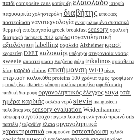
ελαιόλαδο
παιδί
composite cans
κατάψυξη
ιστορία
διαβήτης
παχυσαρκία
χοληστερόλη
ιπποφαές
νανοτεχνολογία
παστερίωση
ενκαψυλιωμένα συστατικά
sensory
θερμική επεξεργασία
greek breakfast
σχολική
οργανοληπτική
διατροφή
fachpack 2012
καρύδα
κρασί
αξιολόγηση
labelling
σχολείο
Alzheimer
καλοκαίρι
ΕΦΕΤ
στεφανιαία νόσος
κερσετίνη
υπέρηχοι
sweete
trikalinos
αποστείρωση
πρόσθετα
Βυζάντιο
ψύξη
επισήμανση
WFD
καρδιά
λίπη
claims
οίνος
υπέρταση
κολοκύθα
proteins
100 χρόνια
τιμές τροφίμων
αφυδάτωση
φυτικές ίνες
diabetes
κάπαρη
πολίτικη κουζίνα
soya
οργανοληπτικός έλεγχος
τσάι
παιδική διατροφή
stevia
ημέρα καρδιάς
νερό
σαλάτα
mangusteen
sensory evaluation
Weidenhammer
πολυβιταμίνες
αυγοτάραχο
ελληνικό πρωινό
oils
κάππαρη
παγωτά
λουτείνη
οργανοληπτικά
έλαια
παστέλι
ζεαξανθίνη
χαρακτηριστικά
οστεοπόρωση
εγκυμοσύνη
αχλάδι
παγωτό
καφές
fats
καρδιαγγειακά νοσήματα
σαλιγκάρια