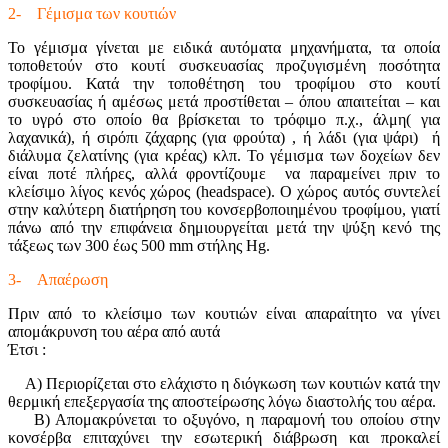
2- Γέμισμα των κουτιών
Το γέμισμα γίνεται με ειδικά αυτόματα μηχανήματα, τα οποία
τοποθετούν στο κουτί συσκευασίας προζυγισμένη ποσότητα
τροφίμου. Κατά την τοποθέτηση του τροφίμου στο κουτί
συσκευασίας ή αμέσως μετά προστίθεται – όπου απαιτείται – και
το υγρό στο οποίο θα βρίσκεται το τρόφιμο π.χ., άλμη( για
λαχανικά), ή σιρόπι ζάχαρης (για φρούτα) , ή λάδι (για ψάρι) ή
διάλυμα ζελατίνης (για κρέας) κλπ. Το γέμισμα των δοχείων δεν
είναι ποτέ πλήρες, αλλά φροντίζουμε να παραμείνει πριν το
κλείσιμο λίγος κενός χώρος (headspace). O χώρος αυτός συντελεί
στην καλύτερη διατήρηση του κονσερβοποιημένου τροφίμου, γιατί
πάνω από την επιφάνεια δημιουργείται μετά την ψύξη κενό της
τάξεως των 300 έως 500 mm στήλης Hg.
3- Απαέρωση
Πριν από το κλείσιμο των κουτιών είναι απαραίτητο να γίνει
απομάκρυνση του αέρα από αυτά
Έτσι :
Α) Περιορίζεται στο ελάχιστο η διόγκωση των κουτιών κατά την
θερμική επεξεργασία της αποστείρωσης λόγω διαστολής του αέρα.
Β) Απομακρύνεται το οξυγόνο, η παραμονή του οποίου στην
κονσέρβα επιταχύνει την εσωτερική διάβρωση και προκαλεί