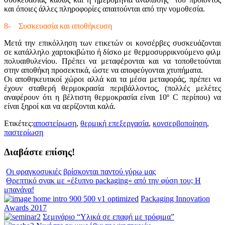
και όποιες άλλες πληροφορίες απαιτούνται από την νομοθεσία.
8- Συσκευασία και αποθήκευση
Μετά την επικόλληση των ετικετών οι κονσέρβες συσκευάζονται
σε κατάλληλο χαρτοκιβώτιο ή δίσκο με θερμοσυρρικνούμενο φιλμ
πολυαιθυλενίου. Πρέπει να μεταφέρονται και να τοποθετούνται
στην αποθήκη προσεκτικά, ώστε να αποφεύγονται χτυπήματα.
Οι αποθηκευτικοί χώροι αλλά και τα μέσα μεταφοράς, πρέπει να
έχουν σταθερή θερμοκρασία περιβάλλοντος, (πολλές μελέτες
αναφέρουν ότι η βέλτιστη θερμοκρασία είναι 10º C περίπου) να
είναι ξηροί και να αερίζονται καλά.
Ετικέτες:
αποστείρωση
,
θερμική επεξεργασία
,
κονσερβοποίηση
,
παστερίωση
Διαβάστε επίσης!
Οι φραγκοσυκιές βρίσκονται παντού γύρω μας
Θρεπτικό σνακ με «έξυπνο packaging» από την φύση του; Η
μπανάνα!
Packaging Innovation
Awards 2017
Σεμινάριο “Υλικά σε επαφή με τρόφιμα”