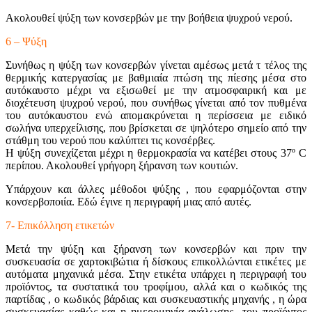
Ακολουθεί ψύξη των κονσερβών με την βοήθεια ψυχρού νερού.
6 – Ψύξη
Συνήθως η ψύξη των κονσερβών γίνεται αμέσως μετά τ τέλος της
θερμικής κατεργασίας με βαθμιαία πτώση της πίεσης μέσα στο
αυτόκαυστο μέχρι να εξισωθεί με την ατμοσφαιρική και με
διοχέτευση ψυχρού νερού, που συνήθως γίνεται από τον πυθμένα
του αυτόκαυστου ενώ απομακρύνεται η περίσσεια με ειδικό
σωλήνα υπερχείλισης, που βρίσκεται σε ψηλότερο σημείο από την
στάθμη του νερού που καλύπτει τις κονσέρβες.
Η ψύξη συνεχίζεται μέχρι η θερμοκρασία να κατέβει στους 37º C
περίπου. Ακολουθεί γρήγορη ξήρανση των κουτιών.
Υπάρχουν και άλλες μέθοδοι ψύξης , που εφαρμόζονται στην
κονσερβοποιία. Εδώ έγινε η περιγραφή μιας από αυτές.
7- Επικόλληση ετικετών
Μετά την ψύξη και ξήρανση των κονσερβών και πριν την
συσκευασία σε χαρτοκιβώτια ή δίσκους επικολλώνται ετικέτες με
αυτόματα μηχανικά μέσα. Στην ετικέτα υπάρχει η περιγραφή του
προϊόντος, τα συστατικά του τροφίμου, αλλά και ο κωδικός της
παρτίδας , ο κωδικός βάρδιας και συσκευαστικής μηχανής , η ώρα
συσκευασίας καθώς και η ημερομηνία ανάλωσης του προϊόντος