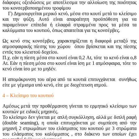
διάφορες οξειδώσεις με αποτέλεσμα την αλλοίωση της ποιότητας
του κονσερβοποιημένου τροφίμου
Γ) Δημιουργείται μερικό κενό, μέσα στο κουτί μετά το κλείσιμο
και την ψύξη. Αυτό είναι απαραίτητη προϋπόθεση για να
παραμείνουν επίπεδα ή ελαφρά στραμμένα προς τα μέσα τα
καλύμματα του κουτιού, όπως απαιτείται για τις κονσέρβες.
Ως κενό στις κονσέρβες, χαρακτηρίζεται η διαφορά μεταξύ της
ατμοσφαιρικής πίεσης του χώρου όπου βρίσκεται και της πίεσης
εντός του κλειστού δοχείου.
Π.χ. εάν η πίεση μέσα στο κουτί είναι 0,2 At, τότε το κενό είναι ο,8
At. Εάν η πίεση μέσα στο κουτί είναι ίση με 1 ατμόσφαιρα, τότε το
κενό είναι ίσο με το μηδέν.
Η απομάκρυνση του αέρα από τα κουτιά επιτυγχάνεται συνήθως
είτε με γέμισμα υπό κενό, είτε με διοχέτευση ατμού.
4 – Κλείσιμο του κουτιού
Αμέσως μετά την προθέρμανση γίνεται το ερμητικό κλείσιμο των
κουτιών με ειδικές μηχανές.
Το κλείσιμο δεν γίνεται με απλή συγκόλληση, αλλά με διπλή ραφή
(double seaming), η οποία επιτυγχάνεται με συμπίεση από την
μηχανή 2 στρωμάτων του ελάσματος του κουτιού με 3 στρώματα
του ελάσματος του καλύμματος , στο διάκενο των οποίων έχει