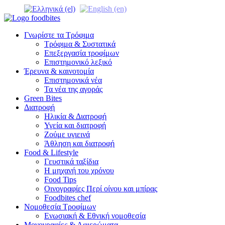
Γνωρίστε τα Τρόφιμα
Τρόφιμα & Συστατικά
Επεξεργασία τροφίμων
Επιστημονικό λεξικό
Έρευνα & καινοτομία
Επιστημονικά νέα
Τα νέα της αγοράς
Green Bites
Διατροφή
Ηλικία & Διατροφή
Υγεία και διατροφή
Ζούμε υγιεινά
Άθληση και διατροφή
Food & Lifestyle
Γευστικά ταξίδια
Η μηχανή του χρόνου
Food Tips
Οινογραφίες Περί οίνου και μπίρας
Foodbites chef
Νομοθεσία Τροφίμων
Ενωσιακή & Εθνική νομοθεσία
Μονογραφίες & Αφιερώματα