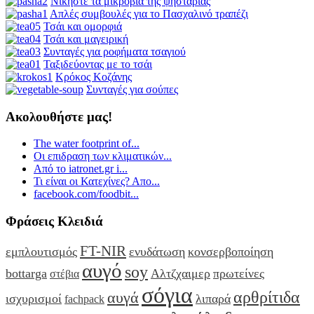
Νικήστε τα μικρόβια της ψησταριάς
Απλές συμβουλές για το Πασχαλινό τραπέζι
Τσάι και ομορφιά
Τσάι και μαγειρική
Συνταγές για ροφήματα τσαγιού
Ταξιδεύοντας με το τσάι
Κρόκος Κοζάνης
Συνταγές για σούπες
Ακολουθήστε μας!
The water footprint of...
Οι επιδραση των κλιματικών...
Από το iatronet.gr i...
Τι είναι οι Κατεχίνες? Απο...
facebook.com/foodbit...
Φράσεις Κλειδιά
FT-NIR
εμπλουτισμός
ενυδάτωση
κονσερβοποίηση
αυγό
soy
bottarga
Αλτζχαιμερ
πρωτείνες
στέβια
σόγια
αρθρίτιδα
αυγά
ισχυρισμοί
λιπαρά
fachpack