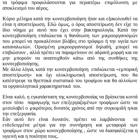
τα τρόφιμα προφυλάσσονται για περαιτέρω επιμόλυνση με
αποκλεισμό του αέρος.
Κύριο μέλημα κατά την κονσερβοποίηση ήταν και εξακολουθεί να
είναι η αποστείρωση. Εδώ όμως, ο όρος αποστείρωση δεν είχε το
ίδιο νόημα με αυτό που έχει στην βακτηριολογία. Κατά την
κονσερβοποίηση επιδιώκεται η θανάτωση των μικροοργανισμών
που μπορεί να προκαλέσουν βλάβες στο τρόφιμο ή την υγεία των
καταναλωτών. Ορισμένη μικροοργανισμοί δηλαδή, μπορεί να
επιβιώσουν , αλλά πρέπει να παραμείνουν σε αδρανή μορφή και να
μην μπορούν να αναπτυχθούν κάτω από της συνθήκες της
κονσερβοποίησης.
Με άλλα λόγια, κατά την κονσερβοποίηση επιδιώκεται «εμπορική
αποστείρωση» και όχι ολοκληρωτική αποστείρωση, που θα
κατέστρεφε τα θρεπτικά συστατικά του τροφίμου και θα αλλοίωνε
τα οργανοληπτικά χαρακτηριστικά του.
Είναι καλό, η εγκατάσταση της κονσερβοποιίας να βρίσκεται κοντά
στον τόπο παραγωγής των επεξεργαζομένων τροφίμων ώστε να
μεσολαβεί ο μικρότερος δυνατός χρόνος από την συγκομιδή η/και
την επεξεργασία.
Εάν αυτό δεν είναι δυνατόν, πρέπει να λαμβάνονται τα
ενδεδειγμένα μέτρα για την συντήρηση και μεταφορά των
τροφίμων στον χώρο κονσερβοποίησης , ώστε να διασφαλίζεται η
υγιεινή και η ποιότητα τους..