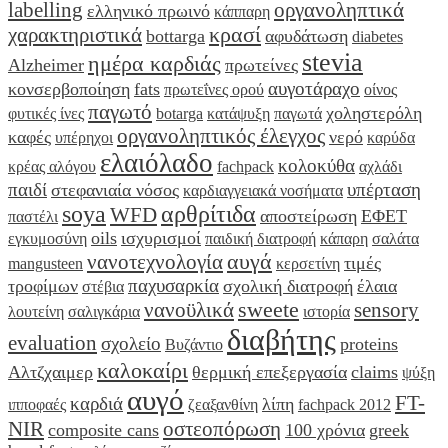
labelling
οργανοληπτικά
ελληνικό πρωινό
κάππαρη
κρασί
χαρακτηριστικά
bottarga
αφυδάτωση
diabetes
stevia
ημέρα καρδιάς
Alzheimer
πρωτείνες
αυγοτάραχο
κονσερβοποίηση
fats
πρωτεΐνες ορού
οίνος
παγωτό
χοληστερόλη
φυτικές ίνες
botarga
κατάψυξη
παγωτά
οργανοληπτικός έλεγχος
καφές
νερό
υπέρηχοι
καρύδα
ελαιόλαδο
κολοκύθα
κρέας αλόγου
fachpack
αχλάδι
παιδί
υπέρταση
στεφανιαία νόσος
καρδιαγγειακά νοσήματα
soya
αρθρίτιδα
WFD
αποστείρωση
ΕΦΕΤ
παστέλι
oils
ισχυρισμοί
εγκυμοσύνη
παιδική διατροφή
κάπαρη
σαλάτα
αυγά
νανοτεχνολογία
τιμές
mangusteen
κερσετίνη
παχυσαρκία
τροφίμων
σχολική διατροφή
έλαια
στέβια
sweete
νανοϋλικά
sensory
λουτείνη
σαλιγκάρια
ιστορία
διαβήτης
evaluation
σχολείο
proteins
Βυζάντιο
καλοκαίρι
Αλτζχαιμερ
θερμική επεξεργασία
claims
ψύξη
αυγό
FT-
καρδιά
λίπη
ιπποφαές
ζεαξανθίνη
fachpack 2012
NIR
οστεοπόρωση
composite cans
100 χρόνια
greek