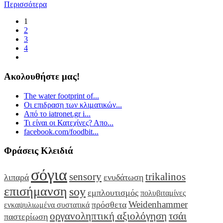
Περισσότερα
1
2
3
4
Ακολουθήστε μας!
The water footprint of...
Οι επιδραση των κλιματικών...
Από το iatronet.gr i...
Τι είναι οι Κατεχίνες? Απο...
facebook.com/foodbit...
Φράσεις Κλειδιά
σόγια
sensory
trikalinos
λιπαρά
ενυδάτωση
επισήμανση
soy
εμπλουτισμός
πολυβιταμίνες
Weidenhammer
πρόσθετα
ενκαψυλιωμένα συστατικά
οργανοληπτική αξιολόγηση
τσάι
παστερίωση