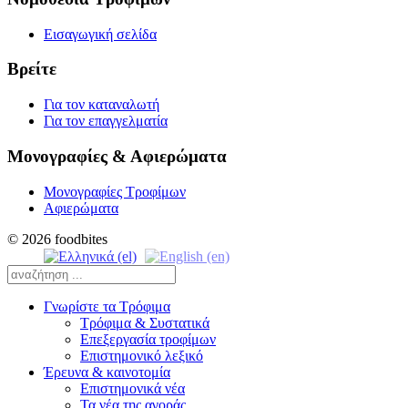
Εισαγωγική σελίδα
Βρείτε
Για τον καταναλωτή
Για τον επαγγελματία
Μονογραφίες & Αφιερώματα
Μονογραφίες Τροφίμων
Αφιερώματα
© 2026 foodbites
Γνωρίστε τα Τρόφιμα
Τρόφιμα & Συστατικά
Επεξεργασία τροφίμων
Επιστημονικό λεξικό
Έρευνα & καινοτομία
Επιστημονικά νέα
Τα νέα της αγοράς