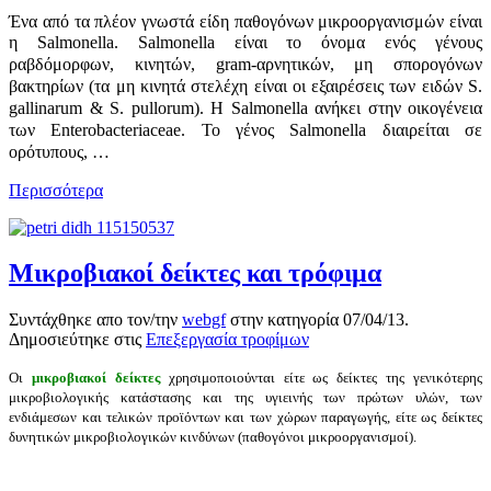
Ένα από τα πλέον γνωστά είδη παθογόνων μικροοργανισμών είναι
η Salmonella.
Salmonella είναι το όνομα ενός γένους
ραβδόμορφων, κινητών, gram-αρνητικών, μη σπορογόνων
βακτηρίων (τα μη κινητά στελέχη είναι οι εξαιρέσεις των ειδών S.
gallinarum & S. pullorum). Η Salmonella ανήκει στην οικογένεια
των Enterobacteriaceae. Το γένος Salmonella διαιρείται σε
ορότυπους,
…
Περισσότερα
Μικροβιακοί δείκτες και τρόφιμα
Συντάχθηκε απο τον/την
webgf
στην κατηγορία
07/04/13
.
Δημοσιεύτηκε στις
Επεξεργασία τροφίμων
Οι
μικροβιακοί δείκτες
χρησιμοποιούνται είτε ως δείκτες της γενικότερης
μικροβιολογικής κατάστασης και της υγιεινής των πρώτων υλών, των
ενδιάμεσων και τελικών προϊόντων και των χώρων παραγωγής, είτε ως δείκτες
δυνητικών μικροβιολογικών κινδύνων (παθογόνοι μικροοργανισμοί).