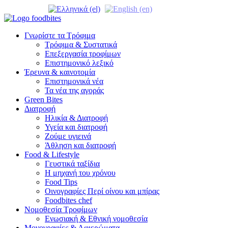
Γνωρίστε τα Τρόφιμα
Τρόφιμα & Συστατικά
Επεξεργασία τροφίμων
Επιστημονικό λεξικό
Έρευνα & καινοτομία
Επιστημονικά νέα
Τα νέα της αγοράς
Green Bites
Διατροφή
Ηλικία & Διατροφή
Υγεία και διατροφή
Ζούμε υγιεινά
Άθληση και διατροφή
Food & Lifestyle
Γευστικά ταξίδια
Η μηχανή του χρόνου
Food Tips
Οινογραφίες Περί οίνου και μπίρας
Foodbites chef
Νομοθεσία Τροφίμων
Ενωσιακή & Εθνική νομοθεσία
Μονογραφίες & Αφιερώματα