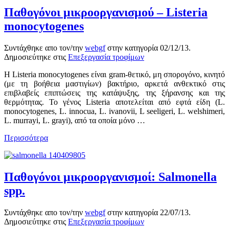
Παθογόνοι μικροοργανισμού – Listeria
monocytogenes
Συντάχθηκε απο τον/την
webgf
στην κατηγορία
02/12/13
.
Δημοσιεύτηκε στις
Επεξεργασία τροφίμων
Η Listeria monocytogenes είναι gram-θετικό, μη σπορογόνο, κινητό
(με τη βοήθεια μαστιγίων) βακτήριο, αρκετά ανθεκτικό στις
επιβλαβείς επιπτώσεις της κατάψυξης, της ξήρανσης και της
θερμότητας. Το γένος Listeria αποτελείται από εφτά είδη (L.
monocytogenes, L. innocua, L. ivanovii, L seeligeri, L. welshimeri,
L. murrayi, L. grayi), από τα οποία μόνο …
Περισσότερα
Παθογόνοι μικροοργανισμοί: Salmonella
spp.
Συντάχθηκε απο τον/την
webgf
στην κατηγορία
22/07/13
.
Δημοσιεύτηκε στις
Επεξεργασία τροφίμων