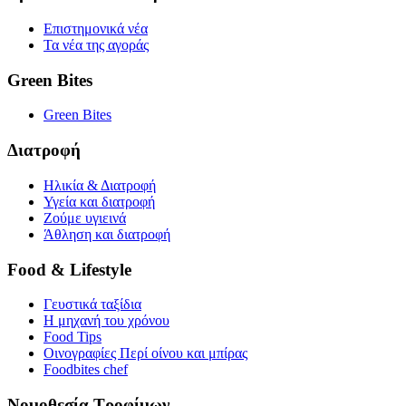
Επιστημονικά νέα
Τα νέα της αγοράς
Green Bites
Green Bites
Διατροφή
Ηλικία & Διατροφή
Υγεία και διατροφή
Ζούμε υγιεινά
Άθληση και διατροφή
Food & Lifestyle
Γευστικά ταξίδια
Η μηχανή του χρόνου
Food Tips
Οινογραφίες Περί οίνου και μπίρας
Foodbites chef
Νομοθεσία Τροφίμων