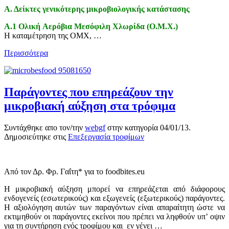
Α. Δείκτες γενικότερης μικροβιολογικής κατάστασης
Α.1 Ολική Aερόβια Mεσόφιλη Xλωρίδα (Ο.Μ.Χ.)
Η καταμέτρηση της ΟΜΧ, …
Περισσότερα
Παράγοντες που επηρεάζουν την
μικροβιακή αύξηση στα τρόφιμα
Συντάχθηκε απο τον/την
webgf
στην κατηγορία
04/01/13
.
Δημοσιεύτηκε στις
Επεξεργασία τροφίμων
Από τον Δρ. Φρ. Γαΐτη* για το foodbites.eu
Η μικροβιακή αύξηση μπορεί να επηρεάζεται από διάφορους
ενδογενείς (εσωτερικούς) και εξωγενείς (εξωτερικούς) παράγοντες.
Η αξιολόγηση αυτών των παραγόντων είναι απαραίτητη ώστε να
εκτιμηθούν οι παράγοντες εκείνοι που πρέπει να ληφθούν υπ’ οψιν
για τη συντήρηση ενός τροφίμου και εν γένει …