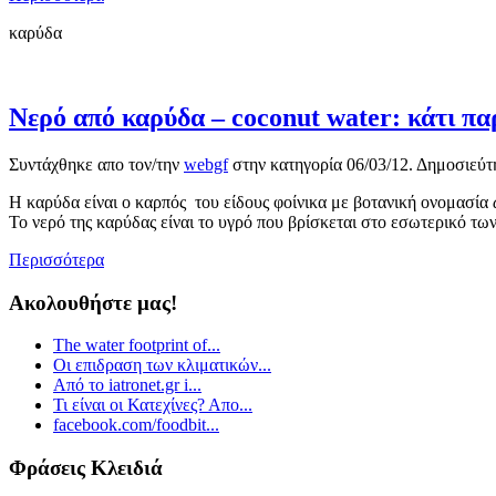
καρύδα
Νερό από καρύδα – coconut water: κάτι π
Συντάχθηκε απο τον/την
webgf
στην κατηγορία
06/03/12
. Δημοσιεύτ
Η καρύδα είναι ο καρπός του είδους φοίνικα με βοτανική ονομασία
Το νερό της καρύδας είναι το υγρό που βρίσκεται στο εσωτερικό τ
Περισσότερα
Ακολουθήστε μας!
The water footprint of...
Οι επιδραση των κλιματικών...
Από το iatronet.gr i...
Τι είναι οι Κατεχίνες? Απο...
facebook.com/foodbit...
Φράσεις Κλειδιά