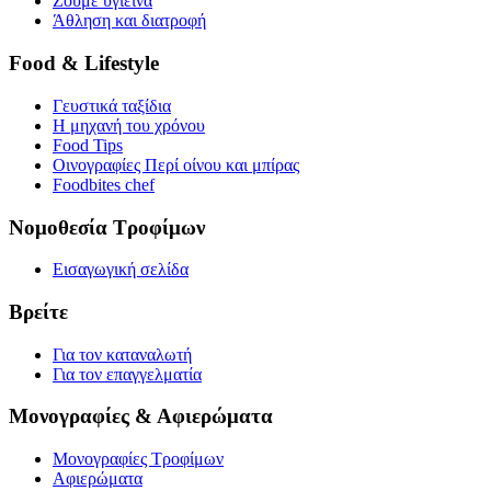
Ζούμε υγιεινά
Άθληση και διατροφή
Food & Lifestyle
Γευστικά ταξίδια
Η μηχανή του χρόνου
Food Tips
Οινογραφίες Περί οίνου και μπίρας
Foodbites chef
Νομοθεσία Τροφίμων
Εισαγωγική σελίδα
Βρείτε
Για τον καταναλωτή
Για τον επαγγελματία
Μονογραφίες & Αφιερώματα
Μονογραφίες Τροφίμων
Αφιερώματα