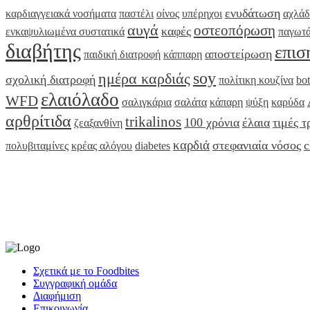
ενυδάτωση
καρδιαγγειακά νοσήματα
παστέλι
οίνος
υπέρηχοι
αχλάδ
αυγά
οστεοπόρωση
καφές
ενκαψυλιωμένα συστατικά
παγωτ
διαβήτης
επισ
αποστείρωση
παιδική διατροφή
κάππαρη
soy
ημέρα καρδιάς
σχολική διατροφή
πολίτικη κουζίνα
bo
ελαιόλαδο
WFD
σαλιγκάρια
σαλάτα
κάπαρη
ψύξη
καρύδα
αρθρίτιδα
trikalinos
100 χρόνια
έλαια
τιμές 
ζεαξανθίνη
καρδιά
στεφανιαία νόσος
c
πολυβιταμίνες
κρέας αλόγου
diabetes
Σχετικά με το Foodbites
Συγγραφική ομάδα
Διαφήμιση
Επικοινωνία