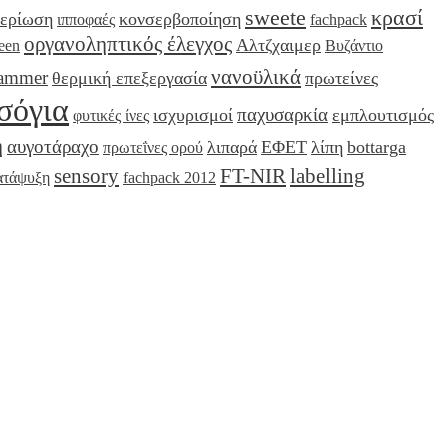
sweete
κρασί
τερίωση
κονσερβοποίηση
ιπποφαές
fachpack
οργανοληπτικός έλεγχος
Αλτζχαιμερ
een
Βυζάντιο
νανοϋλικά
ammer
θερμική επεξεργασία
πρωτείνες
σόγια
παχυσαρκία
ισχυρισμοί
εμπλουτισμός
φυτικές ίνες
η
αυγοτάραχο
λιπαρά
ΕΦΕΤ
λίπη
bottarga
πρωτεΐνες ορού
sensory
FT-NIR
labelling
ατάψυξη
fachpack 2012