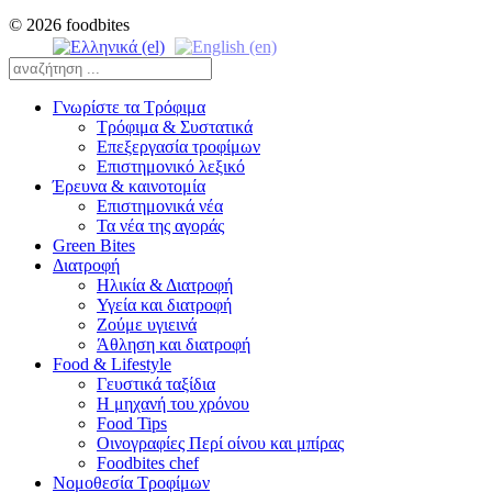
© 2026 foodbites
Γνωρίστε τα Τρόφιμα
Τρόφιμα & Συστατικά
Επεξεργασία τροφίμων
Επιστημονικό λεξικό
Έρευνα & καινοτομία
Επιστημονικά νέα
Τα νέα της αγοράς
Green Bites
Διατροφή
Ηλικία & Διατροφή
Υγεία και διατροφή
Ζούμε υγιεινά
Άθληση και διατροφή
Food & Lifestyle
Γευστικά ταξίδια
Η μηχανή του χρόνου
Food Tips
Οινογραφίες Περί οίνου και μπίρας
Foodbites chef
Νομοθεσία Τροφίμων