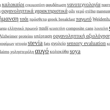
καλοκαίρι
νανοτεχνολογία
αφυδάτωση
πασ
ι
εγκυμοσύνη
οργανοληπτικά χαρακτηριστικά
oils
νερό
ά
στέβια
mangust
ήμανση
τσάι
παγωτό
Weidenh
πρόσθετα
greek breakfast
παιδί
ελληνικό πρωινό
composite cans
targa
κερσετίνη
λουτείνη
οργανοληπτική αξιολόγησ
υπέρταση
Alzheimer
proteins
stevia
sensory evaluation
σχολείο
τροφίμων
fats
ιστορία
κ
αυγό
soya
κολοκύθα
laims
χοληστερόλη