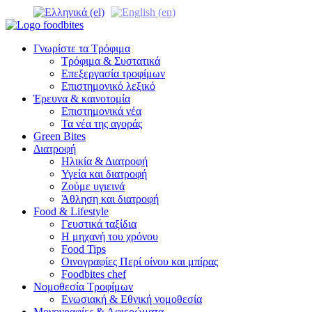
Γνωρίστε τα Τρόφιμα
Τρόφιμα & Συστατικά
Επεξεργασία τροφίμων
Επιστημονικό λεξικό
Έρευνα & καινοτομία
Επιστημονικά νέα
Τα νέα της αγοράς
Green Bites
Διατροφή
Ηλικία & Διατροφή
Υγεία και διατροφή
Ζούμε υγιεινά
Άθληση και διατροφή
Food & Lifestyle
Γευστικά ταξίδια
Η μηχανή του χρόνου
Food Tips
Οινογραφίες Περί οίνου και μπίρας
Foodbites chef
Νομοθεσία Τροφίμων
Ενωσιακή & Εθνική νομοθεσία
Μονογραφίες & Αφιερώματα