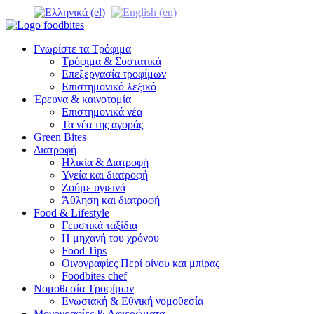
Γνωρίστε τα Τρόφιμα
Τρόφιμα & Συστατικά
Επεξεργασία τροφίμων
Επιστημονικό λεξικό
Έρευνα & καινοτομία
Επιστημονικά νέα
Τα νέα της αγοράς
Green Bites
Διατροφή
Ηλικία & Διατροφή
Υγεία και διατροφή
Ζούμε υγιεινά
Άθληση και διατροφή
Food & Lifestyle
Γευστικά ταξίδια
Η μηχανή του χρόνου
Food Tips
Οινογραφίες Περί οίνου και μπίρας
Foodbites chef
Νομοθεσία Τροφίμων
Ενωσιακή & Εθνική νομοθεσία
Μονογραφίες & Αφιερώματα