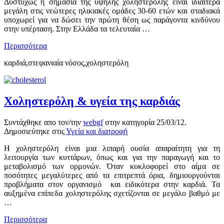
Δυστυχώς η σημασία της υψηλής χοληστερόλης είναι ιδιαίτερα
μεγάλη στις νεώτερες ηλικιακές ομάδες 30-60 ετών και σταδιακά
υποχωρεί για να δώσει την πρώτη θέση ως παράγοντα κινδύνου
στην υπέρταση. Στην Ελλάδα τα τελευταία …
Περισσότερα
καρδιά,στεφανιαία νόσος,χοληστερόλη
Χοληστερόλη & υγεία της καρδιάς
Συντάχθηκε απο τον/την
webgf
στην κατηγορία
25/03/12
.
Δημοσιεύτηκε στις
Υγεία και διατροφή
Η χοληστερόλη είναι μια λιπαρή ουσία απαραίτητη για τη
λειτουργία των κυττάρων, όπως και για την παραγωγή και το
μεταβολισμό των ορμονών. Όταν κυκλοφορεί στο αίμα σε
ποσότητες μεγαλύτερες από τα επιτρεπτά όρια, δημιουργούνται
προβλήματα στον οργανισμό και ειδικότερα στην καρδιά. Τα
αυξημένα επίπεδα χοληστερόλης σχετίζονται σε μεγάλο βαθμό με
…
Περισσότερα