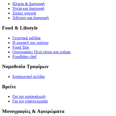
Ηλικία & Διατροφή
Υγεία και διατροφή
Ζούμε υγιεινά
Άθληση και διατροφή
Food & Lifestyle
Γευστικά ταξίδια
Η μηχανή του χρόνου
Food Tips
Οινογραφίες Περί οίνου και μπίρας
Foodbites chef
Νομοθεσία Τροφίμων
Εισαγωγική σελίδα
Βρείτε
Για τον καταναλωτή
Για τον επαγγελματία
Μονογραφίες & Αφιερώματα