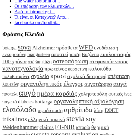
The water footprint of...
Οι επιδραση των κλιματικών...
Από το iatronet.gr i...
Τι είναι οι Κατεχίνες? Απο...
facebook.com/foodbit...
Φράσεις Κλειδιά
soya
WFD
Alzheimer
πρόσθετα
ενυδάτωση
botarga
αποστείρωση
εμπλουτισμός
εγκυμοσύνη
mangusteen
Βυζάντιο
οστεοπόρωση
100 χρόνια
στεφανιαία νόσος
στέβια
ψύξη
νανοτεχνολογία
κολοκύθα
πρωτείνες
κερσετίνη
κρασί
σχολείο
υπέρταση
σχολική διατροφή
πολυβιταμίνες
αυγά
οργανοληπτικός έλεγχος
αυγοτάραχο
λουτείνη
αυγό
ημέρα καρδιάς
χοληστερόλη
παστέλι
φυτικές ίνες
οργανοληπτική αξιολόγηση
bottarga
παγωτά
diabetes
ελαιόλαδο
αρθρίτιδα
αφυδάτωση
λίπη
ΕΦΕΤ
stevia
soy
trikalinos
ελληνικό πρωινό
FT-NIR
Weidenhammer
claims
θερμική
ιστορία
sweete
sensory evaluation
επεξεργασία
παιδική