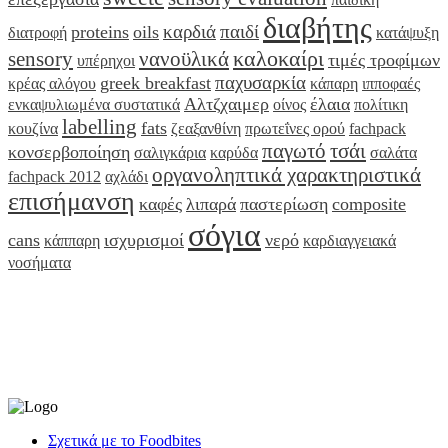
διαβήτης
καρδιά
παιδί
proteins
oils
διατροφή
κατάψυξη
καλοκαίρι
sensory
νανοϋλικά
τιμές τροφίμων
υπέρηχοι
παχυσαρκία
greek breakfast
κρέας αλόγου
κάπαρη
ιπποφαές
Αλτζχαιμερ
έλαια
ενκαψυλιωμένα συστατικά
οίνος
πολίτικη
labelling
fats
κουζίνα
ζεαξανθίνη
πρωτεΐνες ορού
fachpack
παγωτό
τσάι
κονσερβοποίηση
σαλιγκάρια
καρύδα
σαλάτα
οργανοληπτικά χαρακτηριστικά
fachpack 2012
αχλάδι
επισήμανση
καφές
λιπαρά
παστερίωση
composite
σόγια
cans
ισχυρισμοί
νερό
κάππαρη
καρδιαγγειακά
νοσήματα
Σχετικά με το Foodbites